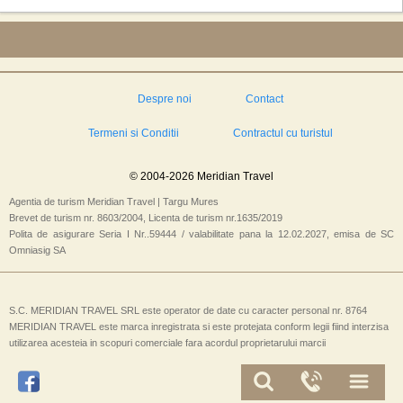
Despre noi
Contact
Termeni si Conditii
Contractul cu turistul
© 2004-2026 Meridian Travel
Agentia de turism Meridian Travel | Targu Mures
Brevet de turism nr. 8603/2004, Licenta de turism nr.1635/2019
Polita de asigurare Seria I Nr..59444 / valabilitate pana la 12.02.2027, emisa de SC
Omniasig SA
S.C. MERIDIAN TRAVEL SRL este operator de date cu caracter personal nr. 8764
MERIDIAN TRAVEL este marca inregistrata si este protejata conform legii fiind interzisa
utilizarea acesteia in scopuri comerciale fara acordul proprietarului marcii