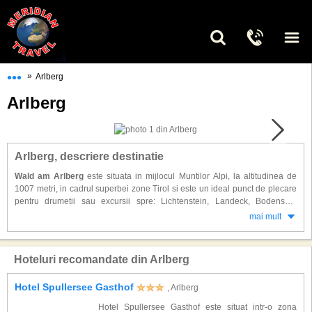
•••
»
Arlberg
Arlberg
Arlberg, descriere destinatie
Wald am Arlberg
este situata in mijlocul Muntilor Alpi, la altitudinea de
1007 metri, in cadrul superbei zone Tirol si este un ideal punct de plecare
pentru drumetii sau excursii spre: Lichtenstein, Landeck, Bodensee,
Silvretta Hochalpenstrasse si Bieler H'he. Alte destinatii importante din
mai mult
apropiere sunt: St. Moritz, Lugano, Como, Innsbruck, Garmisch
Partenkirchen si Davos. In centrul localitatii Wald am Arlberg predomina
Biserica Sf. Anna iar pe de o parte se afla zona de schi Sonnenkopf si pe
Hoteluri recomandate din Arlberg
cealalta parte sunt situate lacurile Formarinsee si Spullersee, atractia
turistilor pe timpul verii.
Hotel Spullersee Gasthof
, Arlberg
Wald am Arlberg este ideala pentru practicarea sporturilor de iarna fiind
Hotel Spullersee Gasthof este situat intr-o zona