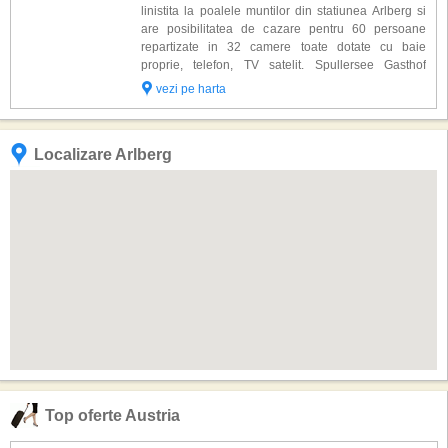
inconjurata de cele mai renumite partii de schi cu diferite grade de
linistita la poalele muntilor din statiunea Arlberg si
dificultate. In apropierea statiunii se afla St. Anton, (capitala mondiala
are posibilitatea de cazare pentru 60 persoane
sporturilor de iarna), Stuben, Zurs si Lech unde veti gasi hoteluri, pensiuni
repartizate in 32 camere toate dotate cu baie
cat si restaurante situate pe cele mai inalte culmi ale muntilor, patinoar,
proprie, telefon, TV satelit. Spullersee Gasthof
inchirieri de ski sau patine.
dispune de: sauna, solar, teren de joaca pentru
vezi pe harta
copii, bar, restaurant (preparate traditio...
Prin amenajarile partiilor (tunuri de zapada), multitudinea de posibilitati de
urcare in munti (teleski, telecabine, teleferice etc.) cat si calitatea serviciilor,
zona montana Arlberg este ideala pentru petrecerea celui mai reusit sejur
Localizare Arlberg
al dvs.
Top oferte Austria