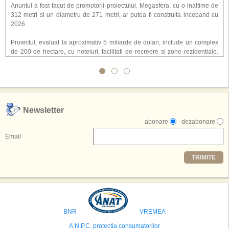
Anuntul a fost facut de promotorii proiectului. Megasfera, cu o inaltime de
312 metri si un diametru de 271 metri, ar putea fi construita incepand cu
2026
Proiectul, evaluat la aproximativ 5 miliarde de dolari, include un complex
de 200 de hectare, cu hoteluri, facilitati de recreere si zone rezidentiale.
Conceptul depaseste ideea unui simplu hotel tematic, avand ca scop
atragerea a pana la 10 milioane de turisti anual. �Luna� ar putea deveni
o atractie de top, 2,5 milioane de vizitatori fiind asteptati sa experimenteze
exclusiv simularea suprafetei lunare.
,,Credem ca exista sanse mari sa anuntam nu doar o locatie, ci poate mai
Newsletter
multe'', a declarat Michael R. Henderson, cofondator al Moon World
abonare
dezabonare
Resorts, citat de Gulf News. Potrivit acestuia, 2026 ar putea deveni un an
decisiv pentru reali zarea proiectului.
Email
Printre celelalte tari care concureaza pentru a gazdui aceasta constructie
TRIMITE
se numara Australia, Brazilia, China, Egipt, India, Polonia, Thailanda,
Statele Unite si Emiratele Arabe Unite. China si Emiratele Arabe Unite ar
avea cele mai mari sanse de a castiga licitatia. Totusi, Spania, care se
preconizeaza ca va deveni a doua cea mai vizitata tara din lume in 2025,
isi bazeaza oferta pe infrastructura turistica solida si capacitatea hoteliera."
BNR
VREMEA
A.N.P.C. protectia consumatorilor