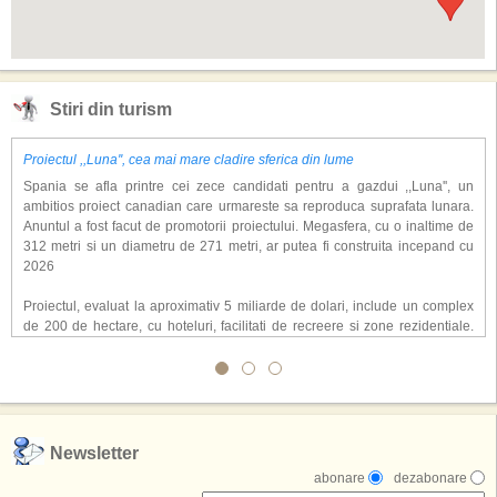
Stiri din turism
Proiectul ,,Luna'', cea mai mare cladire sferica din lume
Spania se afla printre cei zece candidati pentru a gazdui ,,Luna'', un
ambitios proiect canadian care urmareste sa reproduca suprafata lunara.
Anuntul a fost facut de promotorii proiectului. Megasfera, cu o inaltime de
312 metri si un diametru de 271 metri, ar putea fi construita incepand cu
2026
Proiectul, evaluat la aproximativ 5 miliarde de dolari, include un complex
de 200 de hectare, cu hoteluri, facilitati de recreere si zone rezidentiale.
Conceptul depaseste ideea unui simplu hotel tematic, avand ca scop
atragerea a pana la 10 milioane de turisti anual. �Luna� ar putea deveni
o atractie de top, 2,5 milioane de vizitatori fiind asteptati sa experimenteze
exclusiv simularea suprafetei lunare.
,,Credem ca exista sanse mari sa anuntam nu doar o locatie, ci poate mai
Newsletter
multe'', a declarat Michael R. Henderson, cofondator al Moon World
abonare
dezabonare
Resorts, citat de Gulf News. Potrivit acestuia, 2026 ar putea deveni un an