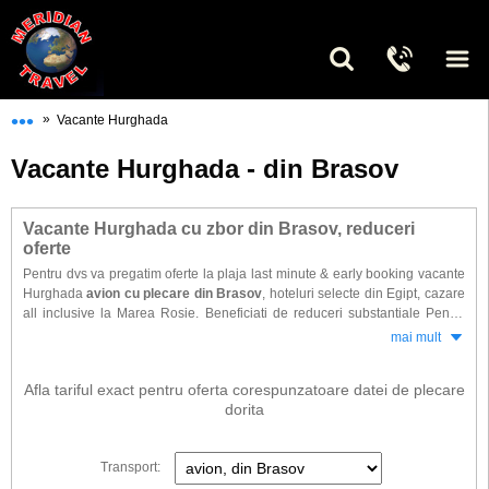
•••
»
Vacante Hurghada
Vacante Hurghada - din Brasov
Vacante Hurghada cu zbor din Brasov, reduceri
oferte
Pentru dvs va pregatim oferte la plaja last minute & early booking vacante
Hurghada
avion cu plecare din Brasov
, hoteluri selecte din Egipt, cazare
all inclusive la Marea Rosie. Beneficiati de reduceri substantiale Pentru
alegerea vacantei dorite din timp.
mai mult
Gasiti la noi o selectie de hoteluri dintre cele mai vandute in ultimii ani.
Afla tariful exact pentru oferta corespunzatoare datei de plecare
dorita
Transport: