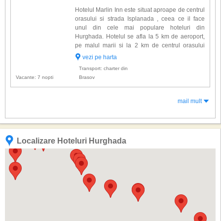
Hotelul Marlin Inn este situat aproape de centrul
orasului si strada Isplanada , ceea ce il face
unul din cele mai populare hoteluri din
Hurghada. Hotelul se afla la 5 km de aeroport,
pe malul marii si la 2 km de centrul orasului
Hurghada. Hotelul dispune de 290 camere
vezi pe harta
dotate cu: aer conditionat, baie proprie, uscator
Transport: charter din
de par, minibar, sei...
Vacante: 7 nopti
Brasov
mail mult
Localizare Hoteluri Hurghada