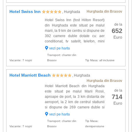
Hotel Swiss Inn
Hurghada din Brasov
, Hurghada
Hotel Swiss Inn (fost Hilton Resort)
de la
din Hurghada este situat pe malul
652
marii, la 9 km de centru si dispune de
392 camere duble dotate cu: aer
Euro
conditionat, tv satelit, telefon, mini
bar, baie cu uscator de par, balcon
vezi pe harta
sau terasa. Alte facilitati oferite la Hotel Swiss
Transport: charter din
Inn:...
Vacante: 7 nopti
Brasov
Tip Masa: all inclusive
Hotel Marriott Beach
, Hurghada
Hurghada din Brasov
Hotel Marriott Beach din Hurghada
de la
este situat pe malul Marii Rosii,
714
aproape de port, la 3 km distanta de
aeroport, la 2 km de centrul statiunii
Euro
si dispune de 269 camere duble si
14 apartamente. Spatiile de cazare
vezi pe harta
sunt dotate cu: aer conditionat, tv satelit, telefon,
Transport: charter din
Tip Masa:
minibar,...
Vacante: 7 nopti
Brasov
demipensiune