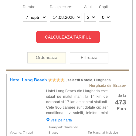
Durata:
Data plecare:
Adulti:
Copii:
CALCULEAZA TARIFUL
Ordoneaza
Filtreaza
Hotel Long Beach
,
selectii 4 stele
, Hurghada
Hurghada din Brasov
Hotel Long Beach din Hurghada este
de la
situat pe malul marii, la 14 km de
473
aeroport si 17 km de centrul statiunii.
Cele 900 camere sunt dotate cu: aer
Euro
conditionat, tv satelit, telefon, mini
bar, baie si uscator de par. Hotelul
vezi pe harta
Long Beach este desfasurat de-a lungul a 1100
Transport: charter din
m de...
Vacante: 7 nopti
Brasov
Tip Masa: all inclusive