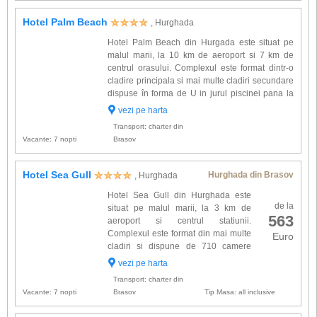
Hotel Palm Beach
, Hurghada
Hotel Palm Beach din Hurgada este situat pe
malul marii, la 10 km de aeroport si 7 km de
centrul orasului. Complexul este format dintr-o
cladire principala si mai multe cladiri secundare
dispuse în forma de U in jurul piscinei pana la
plaja cu nisip. Camerele sunt dotate cu: aer
vezi pe harta
conditionat, tv satelit, telefon, mini frigider, baie
Transport: charter din
cu du...
Vacante: 7 nopti
Brasov
Hotel Sea Gull
Hurghada din Brasov
, Hurghada
Hotel Sea Gull din Hurghada este
de la
situat pe malul marii, la 3 km de
563
aeroport si centrul statiunii.
Complexul este format din mai multe
Euro
cladiri si dispune de 710 camere
dotate cu: aer conditionat, tv satelit,
vezi pe harta
telefon, minibar si baie proprie. Alte facilitati
Transport: charter din
oferite la hote...
Vacante: 7 nopti
Brasov
Tip Masa: all inclusive