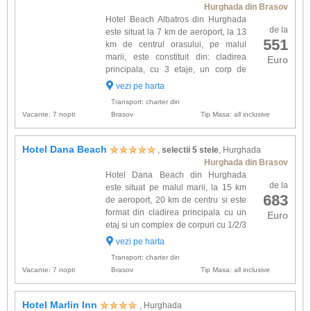
Hurghada din Brasov
Hotel Beach Albatros din Hurghada
de la
este situat la 7 km de aeroport, la 13
551
km de centrul orasului, pe malul
marii, este constituit din: cladirea
Euro
principala, cu 3 etaje, un corp de
cladire cu 2 etaje si 7 bungalouri cu
vezi pe harta
un etaj. Dispune in total de 676 camere dotate
Transport: charter din
cu: aer cond...
Vacante: 7 nopti
Brasov
Tip Masa: all inclusive
Hotel Dana Beach
,
selectii 5 stele
, Hurghada
Hurghada din Brasov
Hotel Dana Beach din Hurghada
de la
este situat pe malul marii, la 15 km
683
de aeroport, 20 km de centru si este
format din cladirea principala cu un
Euro
etaj si un complex de corpuri cu 1/2/3
etaje si dispune de 736 camere
vezi pe harta
dotate cu: aer conditionat, baie proprie, uscator
Transport: charter din
de par, miniba...
Vacante: 7 nopti
Brasov
Tip Masa: all inclusive
Hotel Marlin Inn
, Hurghada