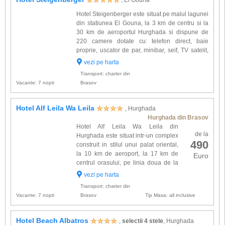
, El Gouna
Hotel Steigenberger este situat pe malul lagunei
din statiunea El Gouna, la 3 km de centru si la
30 km de aeroportul Hurghada si dispune de
220 camere dotate cu: telefon direct, baie
proprie, uscator de par, minibar, seif, TV satelit,
aer conditionat, balcon. Alte facilitati intalnite la
vezi pe harta
Hotel Steigenberger: restaurante, baruri, inter...
Transport: charter din
Vacante: 7 nopti
Brasov
Hotel Alf Leila Wa Leila
, Hurghada
Hurghada din Brasov
Hotel Alf Leila Wa Leila din
de la
Hurghada este situat intr-un complex
490
construit in stilul unui palat oriental,
la 10 km de aeroport, la 17 km de
Euro
centrul orasului, pe linia doua de la
mare. De cateva ori pe saptamana
vezi pe harta
au loc spectacole sub genericul ,,O mie si una
Transport: charter din
de nopti''. Pe t...
Vacante: 7 nopti
Brasov
Tip Masa: all inclusive
Hotel Beach Albatros
,
selectii 4 stele
, Hurghada