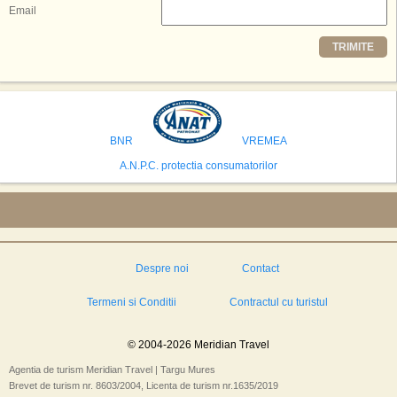
decisiv pentru reali zarea proiectului.
Email
Printre celelalte tari care concureaza pentru a gazdui aceasta constructie
TRIMITE
se numara Australia, Brazilia, China, Egipt, India, Polonia, Thailanda,
Statele Unite si Emiratele Arabe Unite. China si Emiratele Arabe Unite ar
avea cele mai mari sanse de a castiga licitatia. Totusi, Spania, care se
preconizeaza ca va deveni a doua cea mai vizitata tara din lume in 2025,
isi bazeaza oferta pe infrastructura turistica solida si capacitatea hoteliera."
BNR
VREMEA
A.N.P.C. protectia consumatorilor
Despre noi
Contact
Termeni si Conditii
Contractul cu turistul
© 2004-2026 Meridian Travel
Agentia de turism Meridian Travel | Targu Mures
Brevet de turism nr. 8603/2004, Licenta de turism nr.1635/2019