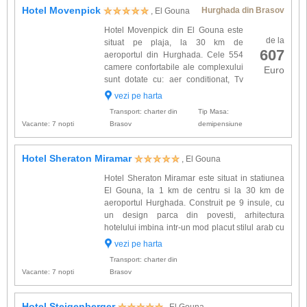
Hotel Movenpick
Hurghada din Brasov
, El Gouna
Hotel Movenpick din El Gouna este
de la
situat pe plaja, la 30 km de
607
aeroportul din Hurghada. Cele 554
camere confortabile ale complexului
Euro
sunt dotate cu: aer conditionat, Tv
satelit, telefon, radio, mini-bar, seif (la
vezi pe harta
receptie), baie cu dus si uscator de par, balcon
Transport: charter din
Tip Masa:
sau terasa. ...
Vacante: 7 nopti
Brasov
demipensiune
Hotel Sheraton Miramar
, El Gouna
Hotel Sheraton Miramar este situat in statiunea
El Gouna, la 1 km de centru si la 30 km de
aeroportul Hurghada. Construit pe 9 insule, cu
un design parca din povesti, arhitectura
hotelului imbina intr-un mod placut stilul arab cu
cel egiptean nubian. Legatura intre cele 9 insule
vezi pe harta
se face cu un vaporas. Complexul este situat
Transport: charter din
intr-o imensa g...
Vacante: 7 nopti
Brasov
Hotel Steigenberger