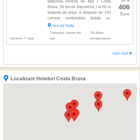
de la
statiunea Pineda de Mar ( Costa
406
Brava, 50 km de Barcelona ) la 50 m
distanta de plaja si dispune de 194
Euro
camere confortabile dotate cu:
balcon, telefon, aer conditionat,
vezi pe harta
minibar, TV satelit si seif. Alte facilitati gasite la
Transport: charter din
Tip Masa:
hotel Pined...
Vacante: 7 nopti
Iasi
demipensiune
mail mult
Localizare Hoteluri Costa Brava