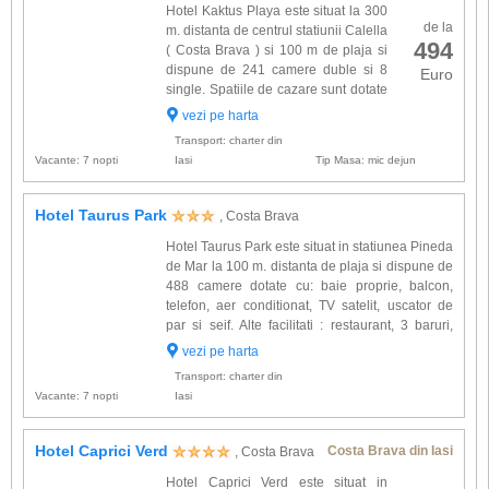
Hotel Kaktus Playa este situat la 300
de la
m. distanta de centrul statiunii Calella
494
( Costa Brava ) si 100 m de plaja si
dispune de 241 camere duble si 8
Euro
single. Spatiile de cazare sunt dotate
cu: balcon, TV satelit, telefon, aer
vezi pe harta
conditionat, minibar, seif. Alte facilitati ga...
Transport: charter din
Vacante: 7 nopti
Iasi
Tip Masa: mic dejun
Hotel Taurus Park
, Costa Brava
Hotel Taurus Park este situat in statiunea Pineda
de Mar la 100 m. distanta de plaja si dispune de
488 camere dotate cu: baie proprie, balcon,
telefon, aer conditionat, TV satelit, uscator de
par si seif. Alte facilitati : restaurant, 3 baruri,
piscina interioara, piscina exterioara, , piscina si
vezi pe harta
teren de joaca pentru copii, jacuzzi, ...
Transport: charter din
Vacante: 7 nopti
Iasi
Hotel Caprici Verd
Costa Brava din Iasi
, Costa Brava
Hotel Caprici Verd este situat in