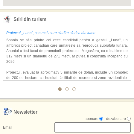
Stiri din turism
Proiectul ,,Luna'', cea mai mare cladire sferica din lume
Spania se afla printre cei zece candidati pentru a gazdui ,,Luna'', un
ambitios proiect canadian care urmareste sa reproduca suprafata lunara.
Anuntul a fost facut de promotorii proiectului. Megasfera, cu o inaltime de
312 metri si un diametru de 271 metri, ar putea fi construita incepand cu
2026
Proiectul, evaluat la aproximativ 5 miliarde de dolari, include un complex
de 200 de hectare, cu hoteluri, facilitati de recreere si zone rezidentiale.
Conceptul depaseste ideea unui simplu hotel tematic, avand ca scop
atragerea a pana la 10 milioane de turisti anual. �Luna� ar putea deveni
o atractie de top, 2,5 milioane de vizitatori fiind asteptati sa experimenteze
exclusiv simularea suprafetei lunare.
,,Credem ca exista sanse mari sa anuntam nu doar o locatie, ci poate mai
Newsletter
multe'', a declarat Michael R. Henderson, cofondator al Moon World
abonare
dezabonare
Resorts, citat de Gulf News. Potrivit acestuia, 2026 ar putea deveni un an
decisiv pentru reali zarea proiectului.
Email