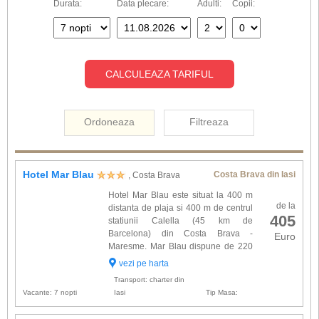
Durata:
Data plecare:
Adulti:
Copii:
CALCULEAZA TARIFUL
Ordoneaza
Filtreaza
Hotel Mar Blau
Costa Brava din Iasi
, Costa Brava
Hotel Mar Blau este situat la 400 m
de la
distanta de plaja si 400 m de centrul
405
statiunii Calella (45 km de
Barcelona) din Costa Brava -
Euro
Maresme. Mar Blau dispune de 220
spatii de cazare dotate cu: baie cu
vezi pe harta
cada, uscator de par, balcon, TV satelit, telefon,
Transport: charter din
aer conditionat si seif....
Vacante: 7 nopti
Iasi
Tip Masa: