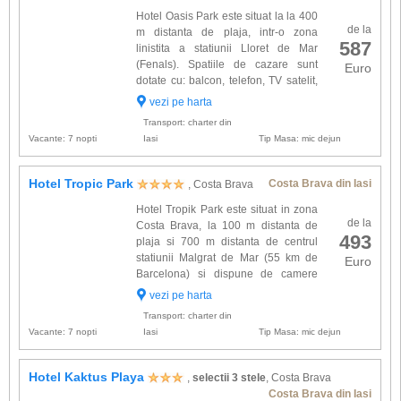
Hotel Oasis Park este situat la la 400
de la
m distanta de plaja, intr-o zona
587
linistita a statiunii Lloret de Mar
(Fenals). Spatiile de cazare sunt
Euro
dotate cu: balcon, telefon, TV satelit,
aer conditionat, frigider si seif. Alte
vezi pe harta
facilitati gasite la hotel Oasis Park: piscina
Transport: charter din
exter...
Vacante: 7 nopti
Iasi
Tip Masa: mic dejun
Hotel Tropic Park
Costa Brava din Iasi
, Costa Brava
Hotel Tropik Park este situat in zona
de la
Costa Brava, la 100 m distanta de
493
plaja si 700 m distanta de centrul
statiunii Malgrat de Mar (55 km de
Euro
Barcelona) si dispune de camere
dotate cu : baie proprie, uscator de
vezi pe harta
par, balcon, telefon, TV satelit, aer conditionat,
Transport: charter din
frigider, sei...
Vacante: 7 nopti
Iasi
Tip Masa: mic dejun
Hotel Kaktus Playa
,
selectii 3 stele
, Costa Brava
Costa Brava din Iasi