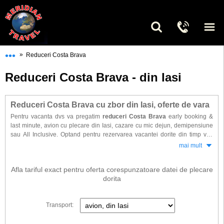
•••
»
Reduceri Costa Brava
Reduceri Costa Brava - din Iasi
Reduceri Costa Brava cu zbor din Iasi, oferte de vara
Pentru vacanta dvs va pregatim
reduceri Costa Brava
early booking &
last minute, avion cu plecare din Iasi, cazare cu mic dejun, demipensiune
sau All Inclusive. Optand pentru rezervarea vacantei dorite din timp veti
beneficia de cele mai mari reduceri, preturi promotionale & discounturi
mai mult
substantiale Pentru vacanta de vara in Calella, Pineda de Mar, Santa
Susana, Malgrat de Mar sau Lloret de Mar.
Afla tariful exact pentru oferta corespunzatoare datei de plecare
Gasiti la noi o selectie de hoteluri dintre cele mai vandute in ultimii ani.
dorita
Doriti sa beneficiati de cele mai bune oferte pentru?
. Cautati din timp
reducerile promotionale.
Transport: