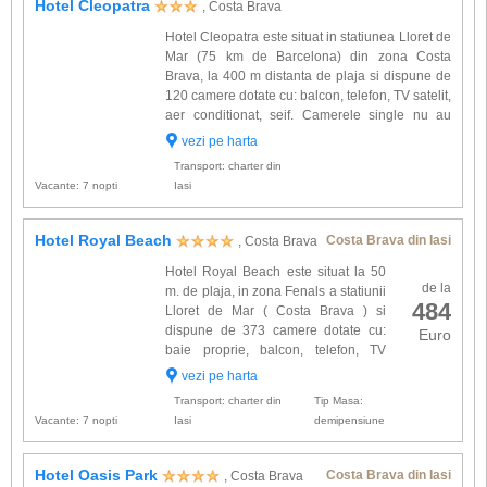
Hotel Cleopatra
, Costa Brava
Hotel Cleopatra este situat in statiunea Lloret de
Mar (75 km de Barcelona) din zona Costa
Brava, la 400 m distanta de plaja si dispune de
120 camere dotate cu: balcon, telefon, TV satelit,
aer conditionat, seif. Camerele single nu au
balcon. Alta facilitati oferite la hotel Cleopatra: 2
vezi pe harta
baruri, restaurant, salon TV, piscina exterioara,
Transport: charter din
...
Vacante: 7 nopti
Iasi
Hotel Royal Beach
Costa Brava din Iasi
, Costa Brava
Hotel Royal Beach este situat la 50
de la
m. de plaja, in zona Fenals a statiunii
484
Lloret de Mar ( Costa Brava ) si
dispune de 373 camere dotate cu:
Euro
baie proprie, balcon, telefon, TV
satelit, aer conditionat, seif. Alte
vezi pe harta
facilitati gasite la hotel Royal Beach: restaurant.
Transport: charter din
Tip Masa:
Room se...
Vacante: 7 nopti
Iasi
demipensiune
Hotel Oasis Park
Costa Brava din Iasi
, Costa Brava