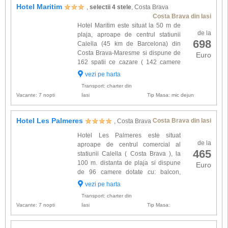
Hotel Maritim
,
selectii 4 stele
, Costa Brava
Costa Brava din Iasi
Hotel Maritim este situat la 50 m de
de la
plaja, aproape de centrul statiunii
698
Calella (45 km de Barcelona) din
Costa Brava-Maresme si dispune de
Euro
162 spatii ce cazare ( 142 camere
duble, 7 single si 13 apartamente )
vezi pe harta
dotate cu: balcon, telefon, TV satelit, aer
Transport: charter din
conditionat, seif. ...
Vacante: 7 nopti
Iasi
Tip Masa: mic dejun
Hotel Les Palmeres
Costa Brava din Iasi
, Costa Brava
Hotel Les Palmeres este situat
de la
aproape de centrul comercial al
465
statiunii Calella ( Costa Brava ), la
100 m. distanta de plaja si dispune
Euro
de 96 camere dotate cu: balcon,
telefon, TV satelit, aer conditionat,
vezi pe harta
minibar, seif. Alte facilitati gasite la hotel Les
Transport: charter din
Palmeres: asce...
Vacante: 7 nopti
Iasi
Tip Masa: