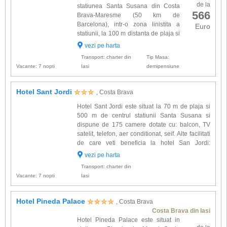
de la
statiunea Santa Susana din Costa
566
Brava-Maresme (50 km de
Barcelona), intr-o zona linistita a
Euro
statiunii, la 100 m distanta de plaja si
dispune de 266 de spatii de cazare
vezi pe harta
modern decorate si dotate cu: baie proprie,
Transport: charter din
Tip Masa:
uscator de par, balcon, tele...
Vacante: 7 nopti
Iasi
demipensiune
Hotel Sant Jordi
, Costa Brava
Hotel Sant Jordi este situat la 70 m de plaja si
500 m de centrul statiunii Santa Susana si
dispune de 175 camere dotate cu: balcon, TV
satelit, telefon, aer conditionat, seif. Alte facilitati
de care veti beneficia la hotel San Jordi:
restaurant, 2 baruri, salon TV, piscina exterioara
vezi pe harta
pentru adulti si copii, biliard, jocuri video....
Transport: charter din
Vacante: 7 nopti
Iasi
Hotel Pineda Palace
, Costa Brava
Costa Brava din Iasi
Hotel Pineda Palace este situat in