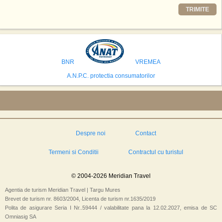
Printre celelalte tari care concureaza pentru a gazdui aceasta constructie
TRIMITE
se numara Australia, Brazilia, China, Egipt, India, Polonia, Thailanda,
Statele Unite si Emiratele Arabe Unite. China si Emiratele Arabe Unite ar
avea cele mai mari sanse de a castiga licitatia. Totusi, Spania, care se
preconizeaza ca va deveni a doua cea mai vizitata tara din lume in 2025,
isi bazeaza oferta pe infrastructura turistica solida si capacitatea hoteliera."
BNR
VREMEA
A.N.P.C. protectia consumatorilor
Despre noi
Contact
Termeni si Conditii
Contractul cu turistul
© 2004-2026 Meridian Travel
Agentia de turism Meridian Travel | Targu Mures
Brevet de turism nr. 8603/2004, Licenta de turism nr.1635/2019
Polita de asigurare Seria I Nr..59444 / valabilitate pana la 12.02.2027, emisa de SC
Omniasig SA