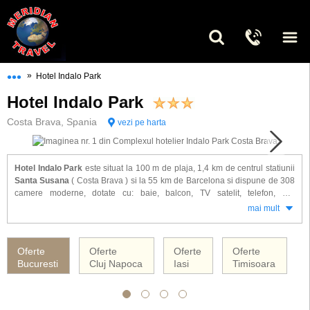
•••
»
Hotel Indalo Park
Hotel Indalo Park
Costa Brava, Spania
vezi pe harta
Hotel Indalo Park
este situat la 100 m de plaja, 1,4 km de centrul statiunii
Santa Susana
( Costa Brava ) si la 55 km de Barcelona si dispune de 308
camere moderne, dotate cu: baie, balcon, TV satelit, telefon, aer
conditionat, seif.
mai mult
Alte facilitati gasite la hotel Indalo Parc: restaurant, 2 baruri, piscina
exterioara, piscina acoperita, piscina si teren de joaca pentru copii, sala de
Oferte
Oferte
Oferte
Oferte
conferinta, animatie, tenis de masa, biliard, jocuri video, sauna, sala de
Bucuresti
Cluj Napoca
Iasi
Timisoara
gimnastica, jacuzzi, mini club.
Hotelul Indalo Park ofera servicii cu mic dejun / demipensiune
.