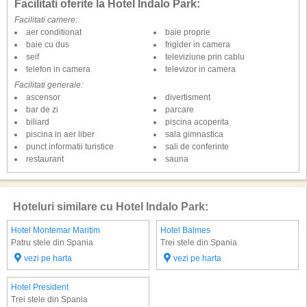
Facilitati oferite la Hotel Indalo Park:
Facilitati camere:
aer conditionat
baie proprie
baie cu dus
frigider in camera
seif
televiziune prin cablu
telefon in camera
televizor in camera
Facilitati generale:
ascensor
divertisment
bar de zi
parcare
biliard
piscina acoperita
piscina in aer liber
sala gimnastica
punct informatii turistice
sali de conferinte
restaurant
sauna
Hoteluri similare cu Hotel Indalo Park:
Hotel Montemar Maritim
Hotel Balmes
Patru stele din Spania
Trei stele din Spania
vezi pe harta
vezi pe harta
Hotel President
Trei stele din Spania