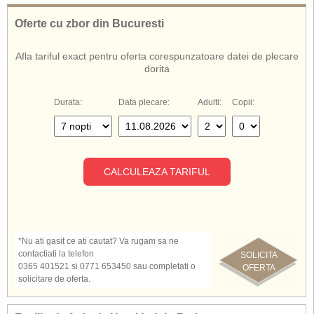
Oferte cu zbor din Bucuresti
Afla tariful exact pentru oferta corespunzatoare datei de plecare
dorita
Durata:
Data plecare:
Adulti:
Copii:
CALCULEAZA TARIFUL
*Nu ati gasit ce ati cautat? Va rugam sa ne
contactiati la telefon
SOLICITA
0365 401521 si 0771 653450 sau completati o
OFERTA
solicitare de oferta.