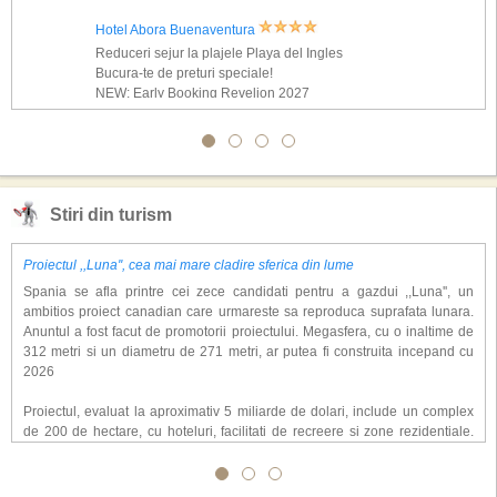
Hotel Abora Buenaventura
Reduceri sejur la plajele Playa del Ingles
Bucura-te de preturi speciale!
NEW: Early Booking Revelion 2027
Stiri din turism
Proiectul ,,Luna'', cea mai mare cladire sferica din lume
Spania se afla printre cei zece candidati pentru a gazdui ,,Luna'', un
ambitios proiect canadian care urmareste sa reproduca suprafata lunara.
Anuntul a fost facut de promotorii proiectului. Megasfera, cu o inaltime de
312 metri si un diametru de 271 metri, ar putea fi construita incepand cu
2026
Proiectul, evaluat la aproximativ 5 miliarde de dolari, include un complex
de 200 de hectare, cu hoteluri, facilitati de recreere si zone rezidentiale.
Conceptul depaseste ideea unui simplu hotel tematic, avand ca scop
atragerea a pana la 10 milioane de turisti anual. �Luna� ar putea deveni
o atractie de top, 2,5 milioane de vizitatori fiind asteptati sa experimenteze