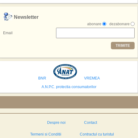
exclusiv simularea suprafetei lunare.
,,Credem ca exista sanse mari sa anuntam nu doar o locatie, ci poate mai
Newsletter
multe'', a declarat Michael R. Henderson, cofondator al Moon World
abonare
dezabonare
Resorts, citat de Gulf News. Potrivit acestuia, 2026 ar putea deveni un an
decisiv pentru reali zarea proiectului.
Email
Printre celelalte tari care concureaza pentru a gazdui aceasta constructie
TRIMITE
se numara Australia, Brazilia, China, Egipt, India, Polonia, Thailanda,
Statele Unite si Emiratele Arabe Unite. China si Emiratele Arabe Unite ar
avea cele mai mari sanse de a castiga licitatia. Totusi, Spania, care se
preconizeaza ca va deveni a doua cea mai vizitata tara din lume in 2025,
isi bazeaza oferta pe infrastructura turistica solida si capacitatea hoteliera."
BNR
VREMEA
A.N.P.C. protectia consumatorilor
Despre noi
Contact
Termeni si Conditii
Contractul cu turistul