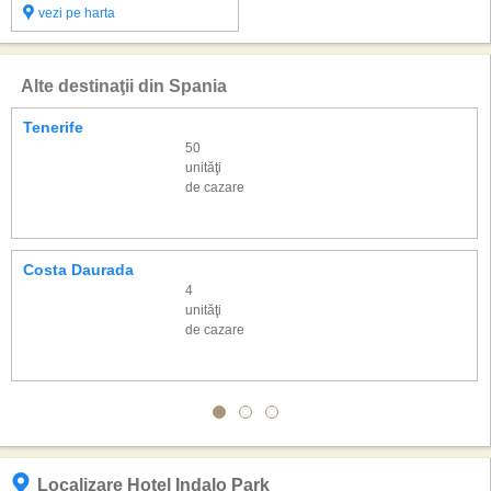
vezi pe harta
Alte destinaţii din Spania
Tenerife
50
unităţi
de cazare
Costa Daurada
4
unităţi
de cazare
Localizare Hotel Indalo Park