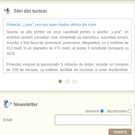
Stiri din turism
Proiectul ,,Luna'', cea mai mare cladire sferica din lume
Spania se afla printre cei zece candidati pentru a gazdui ,,Luna'', un
ambitios proiect canadian care urmareste sa reproduca suprafata lunara.
Anuntul a fost facut de promotorii proiectului. Megasfera, cu o inaltime de
312 metri si un diametru de 271 metri, ar putea fi construita incepand cu
2026
Proiectul, evaluat la aproximativ 5 miliarde de dolari, include un complex
de 200 de hectare, cu hoteluri, facilitati de recreere si zone rezidentiale.
Conceptul depaseste ideea unui simplu hotel tematic, avand ca scop
atragerea a pana la 10 milioane de turisti anual. �Luna� ar putea deveni
o atractie de top, 2,5 milioane de vizitatori fiind asteptati sa experimenteze
exclusiv simularea suprafetei lunare.
,,Credem ca exista sanse mari sa anuntam nu doar o locatie, ci poate mai
Newsletter
multe'', a declarat Michael R. Henderson, cofondator al Moon World
abonare
dezabonare
Resorts, citat de Gulf News. Potrivit acestuia, 2026 ar putea deveni un an
decisiv pentru reali zarea proiectului.
Email
Printre celelalte tari care concureaza pentru a gazdui aceasta constructie
TRIMITE