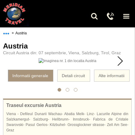
•••
»
Austria
Austria
Circuit Austria din: 07 septembrie, Viena, Salzburg, Tirol, Graz
Informatii generale
Detali circuit
Alte informatii
Traseul excursie Austria
Viena - Defileul Dunarii Wachau- Abatia Melk- Linz- Lacurile Alpine din
Salzkamergut- Salzburg- Hellbrunn- Innsbruck- Fabrica de Cristale
Swarovski- Pasul Gerlos- Kitzbuhel- Grossglockner strasse- Zell Am See-
Graz