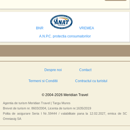
se numara Australia, Brazilia, China, Egipt, India, Polonia, Thailanda,
Statele Unite si Emiratele Arabe Unite. China si Emiratele Arabe Unite ar
avea cele mai mari sanse de a castiga licitatia. Totusi, Spania, care se
preconizeaza ca va deveni a doua cea mai vizitata tara din lume in 2025,
isi bazeaza oferta pe infrastructura turistica solida si capacitatea hoteliera."
BNR
VREMEA
A.N.P.C. protectia consumatorilor
Despre noi
Contact
Termeni si Conditii
Contractul cu turistul
© 2004-2026 Meridian Travel
Agentia de turism Meridian Travel | Targu Mures
Brevet de turism nr. 8603/2004, Licenta de turism nr.1635/2019
Polita de asigurare Seria I Nr..59444 / valabilitate pana la 12.02.2027, emisa de SC
Omniasig SA