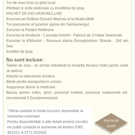
Tur de oras Graz cu ghid local
Plimbari si vizite pietonale cu insotitorul de grup
PACHET DE EXCURSII INCLUSE:
Excursie pe Defileul Dunarii Wachau si la Abatia Melk
Tur panoramic al lacurilor alpine din Salzkamergut
Excursie la Palatul Hellbrunn
Excursie la Innsbuck - Cascada Krimml - Fabrica de Cristale Swarovski
Excursie la Kitzbuhel - Soseaua alpina Grossglockner Strasse - Zell am
See
Insotitor de grup
Nu sunt incluse:
Taxele de oras - se achita individual la receptia fiecarui hotel (acolo unde
se aplica)
Intrarile la obiectivele turistice
Bilete pentru transportul in comun
Asigurarea storno si medicala
Bacsis pentru soferi, ghizi, personal hotelier, personal restaurante etc:
recomandat 5 Euro/persoana/zi
*Oferta valabila in limita locurilor disponibile la
momentul rezervarii.
Inscrie-te
Pentru disponibilitati si alte detalii privind circuitul
acum
ne puteti contacta la numerele de telefon 0365
401521 si 0771 653450