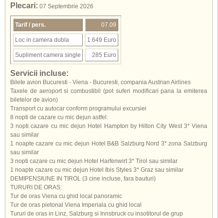
Plecari:
07 Septembrie 2026
Tarif / pers.
07.09
Loc in camera dubla
1.649 Euro
Supliment camera single
285 Euro
Servicii incluse:
Bilete avion Bucuresti - Viena - Bucuresti, compania Austrian Airlines
Taxele de aeroport si combustibil (pot suferi modificari pana la emiterea
biletelor de avion)
Transport cu autocar conform programului excursiei
8 nopti de cazare cu mic dejun astfel:
3 nopti cazare cu mic dejun Hotel Hampton by Hilton City West 3* Viena
sau similar
1 noapte cazare cu mic dejun Hotel B&B Salzburg Nord 3* zona Salzburg
sau similar
3 nopti cazare cu mic dejun Hotel Harfenwirt 3* Tirol sau similar
1 noapte cazare cu mic dejun Hotel Ibis Styles 3* Graz sau similar
DEMIPENSIUNE IN TIROL (3 cine incluse, fara bauturi)
TURURI DE ORAS:
Tur de oras Viena cu ghid local panoramic
Tur de oras pietonal Viena Imperiala cu ghid local
Tururi de oras in Linz, Salzburg si Innsbruck cu insotitorul de grup