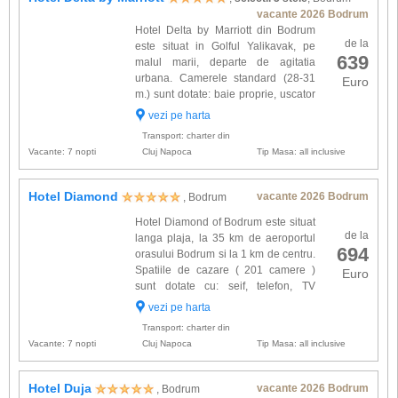
vacante 2026 Bodrum
Hotel Delta by Marriott din Bodrum
de la
este situat in Golful Yalikavak, pe
639
malul marii, departe de agitatia
urbana. Camerele standard (28-31
Euro
m.) sunt dotate: baie proprie, uscator
de par, telefon, aer conditionat,
vezi pe harta
minibar, seif, TV satelit. Alte facilitati oferite la
Transport: charter din
hotel De...
Vacante: 7 nopti
Cluj Napoca
Tip Masa: all inclusive
Hotel Diamond
vacante 2026 Bodrum
, Bodrum
Hotel Diamond of Bodrum este situat
de la
langa plaja, la 35 km de aeroportul
694
orasului Bodrum si la 1 km de centru.
Spatiile de cazare ( 201 camere )
Euro
sunt dotate cu: seif, telefon, TV
satellite, minibar, seif, aer conditionat,
vezi pe harta
baie proprie si uscator de par. Alte facilitati de ...
Transport: charter din
Vacante: 7 nopti
Cluj Napoca
Tip Masa: all inclusive
Hotel Duja
vacante 2026 Bodrum
, Bodrum