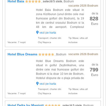
Hotel Baia
,
selectii 5 stele
, Bodrum
vacante 2026 Bodrum
Hotel Baia Bodrum este situat in
de la
zona Kizilburun (unul dintre cele mai
828
frumoase golfuri din Bodrum), la 19
km de centrul orasului Bodrum si la
Euro
48 km de aeroport. Complexul
dispune de 220 de camere dotate cu:
vezi pe harta
Tv satelit, minibar, balcon/terasa, uscator de par,
Transport: charter din
Tip Masa: ultra all
seif si aer con...
Vacante: 7 nopti
Cluj Napoca
inclusive
Hotel Blue Dreams
vacante 2026 Bodrum
, Bodrum
Hotel Blue Dreams Bodrum este
de la
situat in golful Zeytinlikahve, una
799
dintre cele mai frumoase golfuri din
Bodrum si la doar 10 km de Bodrum.
Euro
Hotelul dispune de o plaja privata de
700 m cu sezlong. Cele 228 de
vezi pe harta
camere ale hotelului sunt dotate cu: aer
Transport: charter din
Tip Masa: ultra all
conditionat, minibar, TV sa...
Vacante: 7 nopti
Cluj Napoca
inclusive
Hotel Delta by Marriott
,
selectii 5 stele
, Bodrum