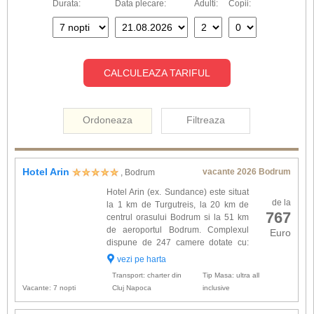
Durata:
Data plecare:
Adulti:
Copii:
CALCULEAZA TARIFUL
Ordoneaza
Filtreaza
Hotel Arin
vacante 2026 Bodrum
, Bodrum
Hotel Arin (ex. Sundance) este situat
de la
la 1 km de Turgutreis, la 20 km de
767
centrul orasului Bodrum si la 51 km
de aeroportul Bodrum. Complexul
Euro
dispune de 247 camere dotate cu:
aer conditionat centralizat, TV satelit,
vezi pe harta
uscator de par, seif, telefon direct, radio, baie cu
Transport: charter din
Tip Masa: ultra all
dus, pa...
Vacante: 7 nopti
Cluj Napoca
inclusive