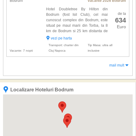
Bodrum
vacante 2026 Bodrum
Hotel Doubletree By Hilton din
de la
Bodrum (fost Isil Club), cel mai
634
cunoscut complex din Bodrum, este
situat pe maul marii din Torba, la 8
Euro
km de Bodrum si 25 km distanta de
aeroport si este alcatuit dintr-un corp
vezi pe harta
principal cu 3 etaje ( 72 camere standard ) si 50
Transport: charter din
Tip Masa: ultra all
bungalow-uri cu ...
Vacante: 7 nopti
Cluj Napoca
inclusive
mail mult
Localizare Hoteluri Bodrum