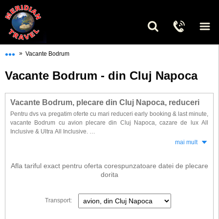
•••
»
Vacante Bodrum
Vacante Bodrum - din Cluj Napoca
Vacante Bodrum, plecare din Cluj Napoca, reduceri
Pentru dvs va pregatim oferte cu mari reduceri early booking & last minute,
vacante Bodrum cu avion plecare din Cluj Napoca, cazare de lux All
Inclusive & Ultra All Inclusive.
Optand pentru rezervarea vacantei dorite din timp veti beneficia de cele
mai mult
mai mari reduceri, preturi promotionale & discounturi substantiale Pentru
vacanta de vara in Torba, Akyarlar, Bodrum (oras), Kadikale, Turkbuku,
Afla tariful exact pentru oferta corespunzatoare datei de plecare
Gumbet, Turgutreis sau Yalikavak.
dorita
Gasiti la noi o selectie de hoteluri dintre cele mai vandute in ultimii ani.
Transport: