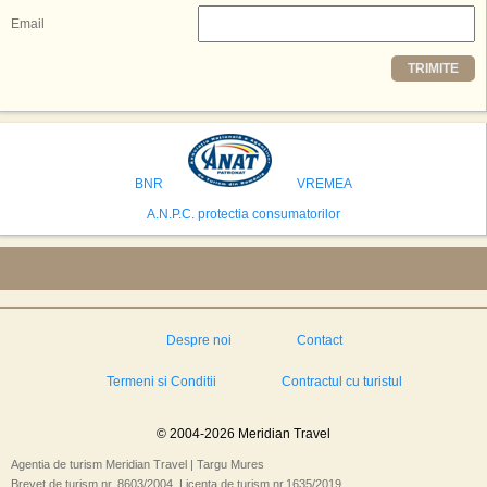
Resorts, citat de Gulf News. Potrivit acestuia, 2026 ar putea deveni un an
decisiv pentru reali zarea proiectului.
Email
Printre celelalte tari care concureaza pentru a gazdui aceasta constructie
TRIMITE
se numara Australia, Brazilia, China, Egipt, India, Polonia, Thailanda,
Statele Unite si Emiratele Arabe Unite. China si Emiratele Arabe Unite ar
avea cele mai mari sanse de a castiga licitatia. Totusi, Spania, care se
preconizeaza ca va deveni a doua cea mai vizitata tara din lume in 2025,
isi bazeaza oferta pe infrastructura turistica solida si capacitatea hoteliera."
BNR
VREMEA
A.N.P.C. protectia consumatorilor
Despre noi
Contact
Termeni si Conditii
Contractul cu turistul
© 2004-2026 Meridian Travel
Agentia de turism Meridian Travel | Targu Mures
Brevet de turism nr. 8603/2004, Licenta de turism nr.1635/2019