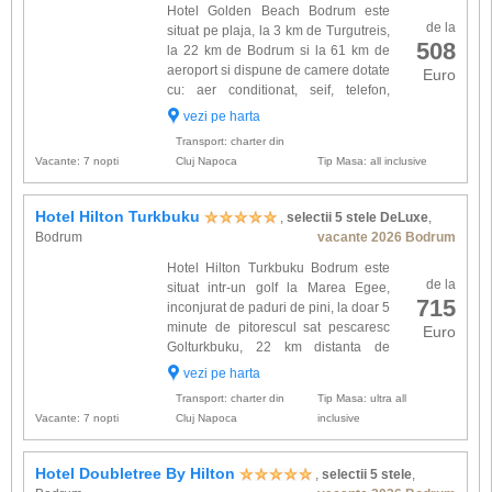
Hotel Golden Beach Bodrum este
de la
situat pe plaja, la 3 km de Turgutreis,
508
la 22 km de Bodrum si la 61 km de
aeroport si dispune de camere dotate
Euro
cu: aer conditionat, seif, telefon,
muzica, minibar, TV satelit, baie,
vezi pe harta
telefon si uscator de par. Alte facilitati oferite la
Transport: charter din
hote...
Vacante: 7 nopti
Cluj Napoca
Tip Masa: all inclusive
Hotel Hilton Turkbuku
,
selectii 5 stele DeLuxe
,
Bodrum
vacante 2026 Bodrum
Hotel Hilton Turkbuku Bodrum este
de la
situat intr-un golf la Marea Egee,
715
inconjurat de paduri de pini, la doar 5
minute de pitorescul sat pescaresc
Euro
Golturkbuku, 22 km distanta de
orasul Bodrum si ofera o atmosfera
vezi pe harta
unica. Complexul este unul modern si elegant,
Transport: charter din
Tip Masa: ultra all
ofera 490 spatii de...
Vacante: 7 nopti
Cluj Napoca
inclusive
Hotel Doubletree By Hilton
,
selectii 5 stele
,