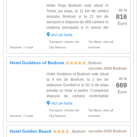
Hotel Duja Bodrum este situat in
de la
Torba, pe plaja, la 11 km de centrul
816
orasului Bodrum si la 21 km de
aeroport si dispune de 468 camere in
Euro
cladirea principala si in anexe din
sectiunea club. Toate spatiile de
vezi pe harta
cazare sunt dotate cu: aer conditionat (split),
Transport: charter din
Tip Masa: ultra all
telefon direct, rad...
Vacante: 7 nopti
Cluj Napoca
inclusive
Hotel Goddess of Bodrum
, Bodrum
vacante 2026 Bodrum
Hotel Goddess of Bodrum este situat
de la
la 4 km de Bodrum, la 2 km de
669
statiunea Gumbet si la 50 m de plaja
privata cu nisip si pietris. Complexul
Euro
dispune de camere confortabile
dotate cu: baie proprie, baie cu cada
vezi pe harta
si dus, uscator de par, TV satelit, telefon in
Transport: charter din
Tip Masa: ultra all
camera si in baie...
Vacante: 7 nopti
Cluj Napoca
inclusive
Hotel Golden Beach
vacante 2026 Bodrum
, Bodrum