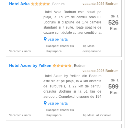
Hotel Azka
vacante 2026 Bodrum
, Bodrum
Hotel Azka Bodrum este situat pe
de la
plaja, la 1.5 km de centrul orasului
526
Bodrum si dispune de 174 camere
standard si 7 suite. Toate spatiile de
Euro
cazare sunt dotate cu: aer conditionat
(split), balcon, TV satelit, minibar, seif,
vezi pe harta
telefon direct si uscator de par. Alte facilita...
Transport: charter din
Tip Masa:
Vacante: 7 nopti
Cluj Napoca
demipensiune
Hotel Azure by Yelken
, Bodrum
vacante 2026 Bodrum
Hotel Azure by Yelken din Bodrum
de la
este situat pe plaja, la 4 km distanta
599
de Turgutreis, la 22 km de centrul
orasului Bodrum si la 51 km de
Euro
aeroport. Complexul dispune de 194
camere dotate cu: aer conditionat, TV
vezi pe harta
Satellite, seif, telefon, minibar, uscator de par,
Transport: charter din
internet wire...
Vacante: 7 nopti
Cluj Napoca
Tip Masa: all inclusive