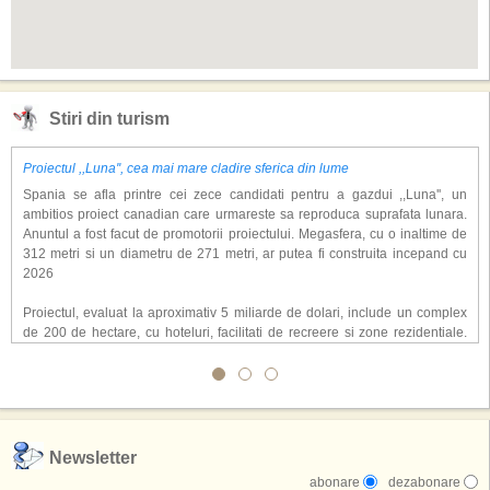
Stiri din turism
Proiectul ,,Luna'', cea mai mare cladire sferica din lume
Spania se afla printre cei zece candidati pentru a gazdui ,,Luna'', un
ambitios proiect canadian care urmareste sa reproduca suprafata lunara.
Anuntul a fost facut de promotorii proiectului. Megasfera, cu o inaltime de
312 metri si un diametru de 271 metri, ar putea fi construita incepand cu
2026
Proiectul, evaluat la aproximativ 5 miliarde de dolari, include un complex
de 200 de hectare, cu hoteluri, facilitati de recreere si zone rezidentiale.
Conceptul depaseste ideea unui simplu hotel tematic, avand ca scop
atragerea a pana la 10 milioane de turisti anual. �Luna� ar putea deveni
o atractie de top, 2,5 milioane de vizitatori fiind asteptati sa experimenteze
exclusiv simularea suprafetei lunare.
,,Credem ca exista sanse mari sa anuntam nu doar o locatie, ci poate mai
Newsletter
multe'', a declarat Michael R. Henderson, cofondator al Moon World
abonare
dezabonare