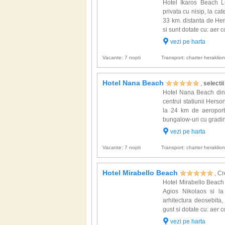
Hotel Ikaros Beach L
privata cu nisip, la cat
33 km. distanta de Her
si sunt dotate cu: aer co
vezi pe harta
Vacante: 7 nopti
Transport: charter heraklio
Hotel Nana Beach
,
selectii
Hotel Nana Beach din C
centrul statiunii Herso
la 24 km de aeroportu
bungalow-uri cu gradini 
vezi pe harta
Vacante: 7 nopti
Transport: charter heraklio
Hotel Mirabello Beach
, Cr
Hotel Mirabello Beach 
Agios Nikolaos si la
arhitectura deosebit
gust si dotate cu: aer co
vezi pe harta