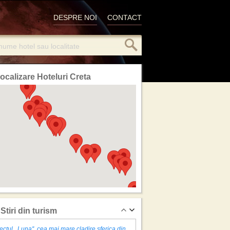
DESPRE NOI
CONTACT
ocalizare Hoteluri Creta
Stiri din turism
ectul ,,Luna'', cea mai mare cladire sferica din