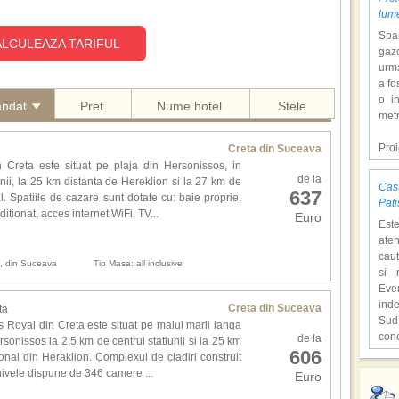
lum
Span
LCULEAZA TARIFUL
gazd
urm
a fo
o i
andat
Pret
Nume hotel
Stele
metr
Pro
Creta din Suceava
dol
 Creta este situat pe plaja din Hersonissos, in
de la
hote
unii, la 25 km distanta de Hereklion si la 27 km de
Cast
637
Con
l. Spatiile de cazare sunt dotate cu: baie proprie,
Pati
tem
itionat, acces internet WiFi, TV...
Euro
Est
mili
aten
o at
caut
ast
n, din Suceava
Tip Masa: all inclusive
si 
supr
Eve
ind
Creta din Suceava
,,C
ta
Sud
o lo
 Royal din Creta este situat pe malul marii langa
con
de la
Hen
sonissos la 2,5 km de centrul statiunii si la 25 km
606
unic
cita
ional din Heraklion. Complexul de cladiri construit
Fiec
deve
3 nivele dispune de 346 camere ...
Euro
,,Lo
cioc
film