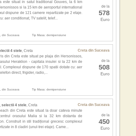
Situ
for
 este situat in satul traditional Gouves, la 6 km
mare
de la
dese
Hersonissos si la 15 km de aeroportul international
nisi
578
cais
xul dispune de 121 camere repartizate pe 2 etaje.
care
 aer conditionat, TV satelit, telef...
Euro
Fou
,,Am
vede
Am 
prim
tra
n, din Suceava
Tip Masa: demipensiune
film
teh
Sea
Masa
Bar
Creta din Suceava
electii 4 stele
, Creta
pro
Bron
s din Creta este situat pe plaja din Hersonissos,
tim
de la
obt
asului Heraklion - capitala insulei si la 22 km de
508
apa
cadr
al. Complexul dispune de 170 spatii dotate cu: aer
Sce
mar
elefon direct, frigider, radio,...
Euro
adus
desc
Wat
stra
omag
n, din Suceava
Tip Masa: demipensiune
Alte
Mon
Cla
Cult
Creta din Suceava
,
selectii 4 stele
, Creta
si r
each din Creta este situat la doar cateva minute
1. J
Wee
de la
ntrul orasului Malia si la 32 km distanta de
2. F
450
Haa
on. Construit in stil tradițional grecesc complexul
3. M
Nat
zate in 8 cladiri (unul-trei etaje). Came...
4. C
Euro
5. B