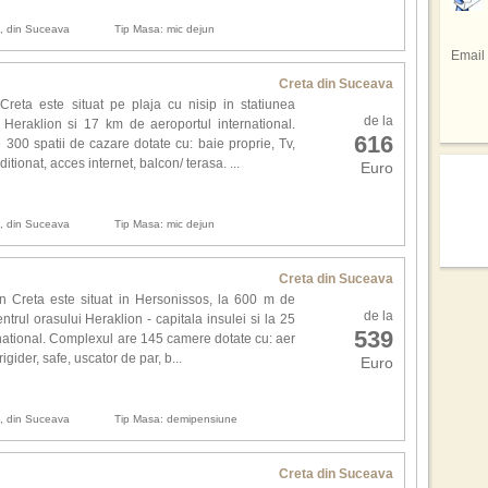
avu
Pri
In u
repr
gaz
n, din Suceava
Tip Masa: mic dejun
tele
res
Braz
Email
facu
spe
Sta
Sez
spec
Creta din Suceava
Emir
regi
Creta este situat pe plaja cu nisip in statiunea
de 
din 
Si a
de la
eraklion si 17 km de aeroportul international.
prec
Sici
616
totul
300 spatii de cazare dotate cu: baie proprie, Tv,
tar
sap
itionat, acces internet, balcon/ terasa. ...
inf
Euro
adev
Cofe
hote
pers
mod
culi
n, din Suceava
Tip Masa: mic dejun
drag
Cel 
Mexi
Emmy
ali
Creta din Suceava
mai 
rep
n Creta este situat in Hersonissos, la 600 m de
Pe l
de la
conc
ntrul orasului Heraklion - capitala insulei si la 25
unde
539
national. Complexul are 145 camere dotate cu: aer
des
Des
frigider, safe, uscator de par, b...
Euro
joac
ech
mult
n, din Suceava
Tip Masa: demipensiune
Loca
Can
ech
gran
Creta din Suceava