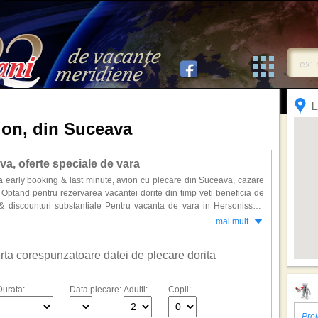
L
lion, din Suceava
a, oferte speciale de vara
a
early booking & last minute, avion cu plecare din Suceava, cazare
 Optand pentru rezervarea vacantei dorite din timp veti beneficia de
 & discounturi substantiale Pentru vacanta de vara in Hersonissos,
a, Gouves, Ammoudara, Rethymno, Stalida, Mallia sau Heraklion.
mai mult
ai vandute in ultimii ani.
ntru?
. Cautati din timp reducerile promotionale.
ferta corespunzatoare datei de plecare dorita
Durata:
Data plecare:
Adulti:
Copii:
Proi