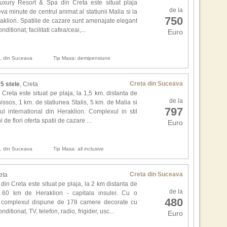
Efec
uxury Resort & Spa din Creta este situat plaja
de la
eva minute de centrul animat al statiunii Malia si la
750
aklion. Spatiile de cazare sunt amenajate elegant
Inca
nditionat, facilitati cafea/ceai,...
Euro
ca a
Tha
inev
n, din Suceava
Tip Masa: demipensiune
cres
Creta din Suceava
 5 stele
, Creta
,,S
reta este situat pe plaja, la 1,5 km. distanta de
loca
de la
nissos, 1 km. de statiunea Stalis, 5 km. de Malia si
seri
797
l international din Heraklion. Complexul in stil
Aut
de flori oferta spatii de cazare ...
Kia
Euro
dup
,,F
n, din Suceava
Tip Masa: all inclusive
isto
pen
Creta din Suceava
eta
buca
din Creta este situat pe plaja, la 2 km distanta de
top
de la
 60 km de Heraklion - capitala insulei. Cu o
ospi
480
a, complexul dispune de 178 camere decorate cu
nditionat, TV, telefon, radio, frigider, usc...
Euro
Auto