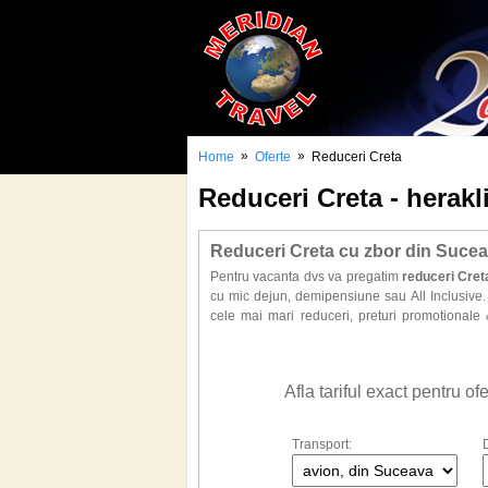
»
»
Home
Oferte
Reduceri Creta
Reduceri Creta - herak
Reduceri Creta cu zbor din Suceav
Pentru vacanta dvs va pregatim
reduceri Cret
cu mic dejun, demipensiune sau All Inclusive.
cele mai mari reduceri, preturi promotionale
Agios Nikolaos, Kokkini Hani, Analipsi, Malli
Gasiti la noi o selectie de hoteluri dintre cele m
Doriti sa beneficiati de cele mai bune oferte pe
Afla tariful exact pentru o
Transport: