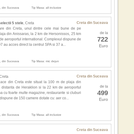
6. It
Scen
7. 
n, din Suceava
Tip Masa: all inclusive
8. 
9. R
Anan
Creta din Suceava
selectii 5 stele
, Creta
10. 
avu
are din Creta, unul dintre cele mai bune de pe
de la
esen
 plaja din Anissaras, la 2 km de Hersonissos, 25 km
722
Cine
de aeroportul international. Complexul dispune de
de l
 au acces direct la centrul SPA si 37 a...
Euro
.
Alte
Box
n, din Suceava
Tip Masa: mic dejun
si C
Scen
Law
Creta din Suceava
 Creta
lan
ace din Creta este situat la 100 m de plaja din
de la
 distanta de Heraklion si la 22 km de aeroportul
499
ona cu foarte multe magazine, restaurante si cluburi
Exc
ispune de 150 camere dotate cu: aer co...
Euro
Bar,
Gra
prop
n, din Suceava
Tip Masa: all inclusive
Can
noap
Creta din Suceava
Sing