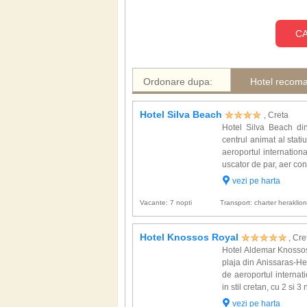
CA
Ordonare dupa:
Hotel recom
Hotel Silva Beach
, Creta
Hotel Silva Beach din
centrul animat al stati
aeroportul internationa
uscator de par, aer cond
vezi pe harta
Vacante: 7 nopti
Transport: charter heraklio
Hotel Knossos Royal
, Cre
Hotel Aldemar Knossos
plaja din Anissaras-Her
de aeroportul internat
in stil cretan, cu 2 si 
vezi pe harta