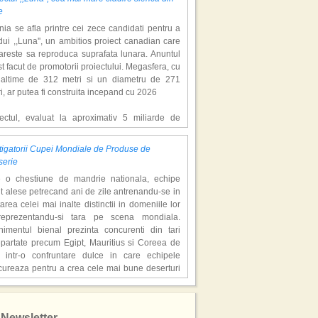
e
ia se afla printre cei zece candidati pentru a
ui ,,Luna'', un ambitios proiect canadian care
areste sa reproduca suprafata lunara. Anuntul
st facut de promotorii proiectului. Megasfera, cu
naltime de 312 metri si un diametru de 271
i, ar putea fi construita incepand cu 2026
iectul, evaluat la aproximativ 5 miliarde de
ari, include un complex de 200 de hectare, cu
luri, facilitati de recreere si zone rezidentiale.
igatorii Cupei Mondiale de Produse de
ceptul depaseste ideea unui simplu hotel
serie
atic, avand ca scop atragerea a pana la 10
e o chestiune de mandrie nationala, echipe
oane de turisti anual. �Luna� ar putea deveni
t alese petrecand ani de zile antrenandu-se in
ractie de top, 2,5 milioane de vizitatori fiind
area celei mai inalte distinctii in domeniile lor
eptati sa experimenteze exclusiv simularea
reprezentandu-si tara pe scena mondiala.
afetei lunare.
nimentul bienal prezinta concurenti din tari
epartate precum Egipt, Mauritius si Coreea de
redem ca exista sanse mari sa anuntam nu doar
 intr-o confruntare dulce in care echipele
catie, ci poate mai multe'', a declarat Michael R.
cureaza pentru a crea cele mai bune deserturi
derson, cofondator al Moon World Resorts,
e in viata.
t de Gulf News. Potrivit acestuia, 2026 ar putea
are echipa a avut trei membri - specialisti in
ni un an decisiv pentru reali zarea proiectului.
tusul Alb''! Locatiile din Thailanda in care s-a
olata, gheata si, respectiv, zahar. Triourile au
at sezonul 3 al serialului de succes
Newsletter