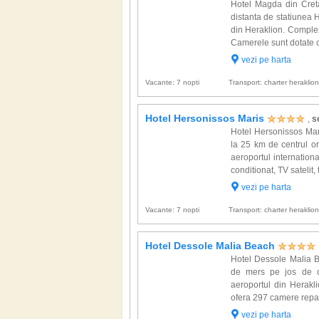
Hotel Magda din Creta
distanta de statiunea 
din Heraklion. Comple
Camerele sunt dotate cu:
vezi pe harta
Vacante: 7 nopti
Transport: charter heraklio
Hotel Hersonissos Maris
,
s
Hotel Hersonissos Mari
la 25 km de centrul or
aeroportul internation
conditionat, TV satelit, t
vezi pe harta
Vacante: 7 nopti
Transport: charter heraklio
Hotel Dessole Malia Beach
Hotel Dessole Malia B
de mers pe jos de ce
aeroportul din Herakli
ofera 297 camere reparti
vezi pe harta