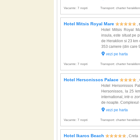
Vacante: 7 nopti
Transport: charter heraklio
Hotel Mitsis Royal Mare
,
Hotel Mitsis Royal M
insula, este situat pe
de Heraklion si 23 km 
353 camere (din care 97
vezi pe harta
Vacante: 7 nopti
Transport: charter heraklio
Hotel Hersonissos Palace
,
Hotel Hersonissos Pal
Hersonissos, la 25 km
international, intr-o z
de noapte. Complexul d
vezi pe harta
Vacante: 7 nopti
Transport: charter heraklio
Hotel Ikaros Beach
, Creta