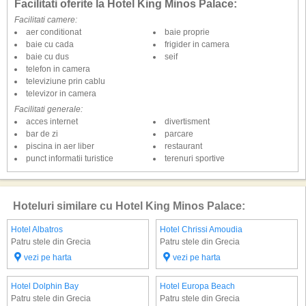
Facilitati oferite la Hotel King Minos Palace:
Facilitati camere:
aer conditionat
baie proprie
baie cu cada
frigider in camera
baie cu dus
seif
telefon in camera
televiziune prin cablu
televizor in camera
Facilitati generale:
acces internet
divertisment
bar de zi
parcare
piscina in aer liber
restaurant
punct informatii turistice
terenuri sportive
Hoteluri similare cu Hotel King Minos Palace:
Hotel Albatros
Hotel Chrissi Amoudia
Patru stele din Grecia
Patru stele din Grecia
vezi pe harta
vezi pe harta
Hotel Dolphin Bay
Hotel Europa Beach
Patru stele din Grecia
Patru stele din Grecia