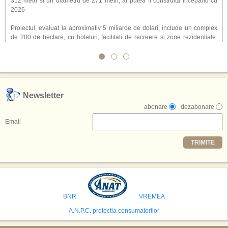
312 metri si un diametru de 271 metri, ar putea fi construita incepand cu
2026
Proiectul, evaluat la aproximativ 5 miliarde de dolari, include un complex
de 200 de hectare, cu hoteluri, facilitati de recreere si zone rezidentiale.
Conceptul depaseste ideea unui simplu hotel tematic, avand ca scop
atragerea a pana la 10 milioane de turisti anual. �Luna� ar putea deveni
o atractie de top, 2,5 milioane de vizitatori fiind asteptati sa experimenteze
exclusiv simularea suprafetei lunare.
,,Credem ca exista sanse mari sa anuntam nu doar o locatie, ci poate mai
Newsletter
multe'', a declarat Michael R. Henderson, cofondator al Moon World
abonare
dezabonare
Resorts, citat de Gulf News. Potrivit acestuia, 2026 ar putea deveni un an
decisiv pentru reali zarea proiectului.
Email
Printre celelalte tari care concureaza pentru a gazdui aceasta constructie
TRIMITE
se numara Australia, Brazilia, China, Egipt, India, Polonia, Thailanda,
Statele Unite si Emiratele Arabe Unite. China si Emiratele Arabe Unite ar
avea cele mai mari sanse de a castiga licitatia. Totusi, Spania, care se
preconizeaza ca va deveni a doua cea mai vizitata tara din lume in 2025,
isi bazeaza oferta pe infrastructura turistica solida si capacitatea hoteliera."
BNR
VREMEA
A.N.P.C. protectia consumatorilor