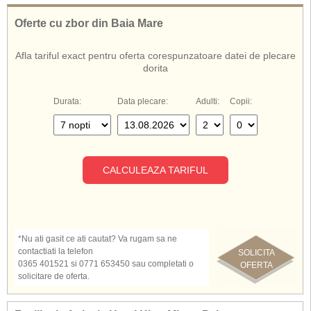
loc de joaca pentru copii, piscina esterioara pentru adulti si copii, teren de
tenis, fotbal, minigolf, volei, tenis de masa, mese de sah in gradina, biliard,
Oferte cu zbor din Baia Mare
parcare.
Hotelul King Minos Palace ofera servicii de masa cu demipensiune
.
Afla tariful exact pentru oferta corespunzatoare datei de plecare
dorita
De asemenea, cunoscut si sub numele de:
Hotel King Minos Palace Creta
King Minos Palace Creta
Durata:
Data plecare:
Adulti:
Copii:
King Minos Palace Hotel Creta
Hotel King Minos Palace Grecia
CALCULEAZA TARIFUL
*Nu ati gasit ce ati cautat? Va rugam sa ne
contactiati la telefon
SOLICITA
0365 401521 si 0771 653450 sau completati o
OFERTA
solicitare de oferta.