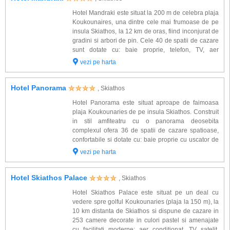
Hotel Mandraki este situat la 200 m de celebra plaja
Koukounaires, una dintre cele mai frumoase de pe
insula Skiathos, la 12 km de oras, fiind inconjurat de
gradini si arbori de pin. Cele 40 de spatii de cazare
sunt dotate cu: baie proprie, telefon, TV, aer
conditionat, frigider, balcon. Alte facilitati de care veti
vezi pe harta
beneficia la hotel ...
Hotel Panorama
, Skiathos
Hotel Panorama este situat aproape de faimoasa
plaja Koukounaries de pe insula Skiathos. Construit
in stil amfiteatru cu o panorama deosebita
complexul ofera 36 de spatii de cazare spatioase,
confortabile si dotate cu: baie proprie cu uscator de
par, telefon, TV, aer conditionat, frigider, acces
vezi pe harta
internet, seif si veranda. Alte facilita...
Hotel Skiathos Palace
, Skiathos
Hotel Skiathos Palace este situat pe un deal cu
vedere spre golful Koukounaries (plaja la 150 m), la
10 km distanta de Skiathos si dispune de cazare in
253 camere decorate in culori pastel si amenajate
cu facilitati moderne: aer conditionat, TV satelit,