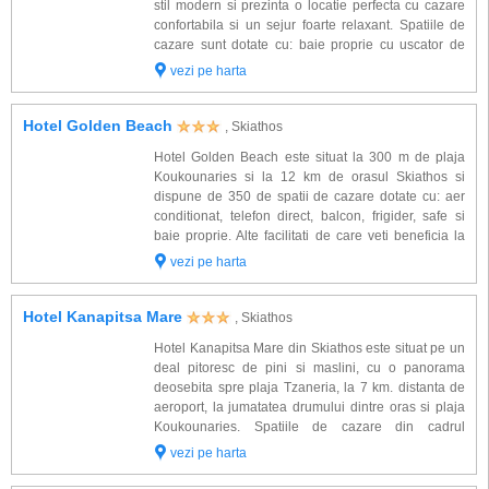
stil modern si prezinta o locatie perfecta cu cazare
confortabila si un sejur foarte relaxant. Spatiile de
cazare sunt dotate cu: baie proprie cu uscator de
par, telefon, TV satelit, aer conditionat, acces
vezi pe harta
internet, mini bar, seif si...
Hotel Golden Beach
, Skiathos
Hotel Golden Beach este situat la 300 m de plaja
Koukounaries si la 12 km de orasul Skiathos si
dispune de 350 de spatii de cazare dotate cu: aer
conditionat, telefon direct, balcon, frigider, safe si
baie proprie. Alte facilitati de care veti beneficia la
hotel Golden Beach: restaurant, bar la piscina,
vezi pe harta
piscina (separat pt. adulti si c...
Hotel Kanapitsa Mare
, Skiathos
Hotel Kanapitsa Mare din Skiathos este situat pe un
deal pitoresc de pini si maslini, cu o panorama
deosebita spre plaja Tzaneria, la 7 km. distanta de
aeroport, la jumatatea drumului dintre oras si plaja
Koukounaries. Spatiile de cazare din cadrul
complexului sunt dotate cu: baie proprie, uscator de
vezi pe harta
par, aer conditionat, TV satelit, lini...