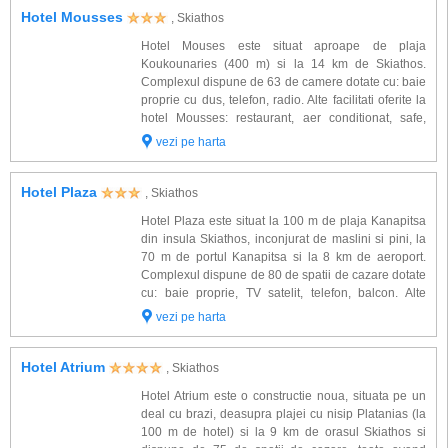
Hotel Mousses
, Skiathos
Hotel Mouses este situat aproape de plaja
Koukounaries (400 m) si la 14 km de Skiathos.
Complexul dispune de 63 de camere dotate cu: baie
proprie cu dus, telefon, radio. Alte facilitati oferite la
hotel Mousses: restaurant, aer conditionat, safe,
baruri, salon de mic dejun, piscina, salon TV si
vezi pe harta
parcare. Hotelul Mousses ofera servicii cu...
Hotel Plaza
, Skiathos
Hotel Plaza este situat la 100 m de plaja Kanapitsa
din insula Skiathos, inconjurat de maslini si pini, la
70 m de portul Kanapitsa si la 8 km de aeroport.
Complexul dispune de 80 de spatii de cazare dotate
cu: baie proprie, TV satelit, telefon, balcon. Alte
facilitati gasite la hotel Plaza: restaurant, bar,
vezi pe harta
piscina, sala de fitness, ...
Hotel Atrium
, Skiathos
Hotel Atrium este o constructie noua, situata pe un
deal cu brazi, deasupra plajei cu nisip Platanias (la
100 m de hotel) si la 9 km de orasul Skiathos si