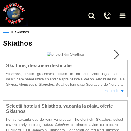
•••
»
Skiathos
Skiathos
Skiathos, descriere destinatie
Skiathos
, insula greceasca situata in mijlocul Marii Egee, are o
deschidere panoramica splendida spre Muntele Pelion. Alaturi de insulele
Skyros, Alonissos si Skopelos, Skiathos formeaza Sporadele de Nord unul
dintre cele mai incantatoare arhipelaguri din Grecia. Insula masoara 40
mai mult
km. patrati si are 5000 locuitori.
Cele 60 plaje ale insulei se intind de-a lungul golfurilor imbinand
Selectii hoteluri Skiathos, vacanta la plaja, oferte
admosfera dinamica cu pitorescul si linistea oferite de padurile de pin,
Skiathos
peisajele idilice si ruinele stravechi. Printre cele mai frecvente activitati de
Pentru vacanta dvs de vara va pregatim
hoteluri din Skiathos
, selectii
pe insula se numara: pescuitul, inotul, degustarea preparatelor culinare
cazare early booking,
oferte Skiathos
cu charter avion cu plecare din
traditionale, viata de noapte, evenimente culturale cat si plimbarile
Bucuresti, Cluj Napoca si Timisoara. Beneficiati de reduceri substantiale