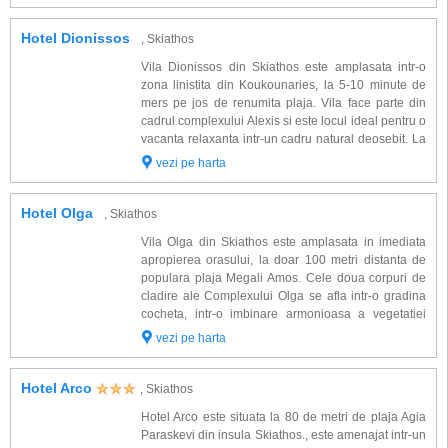
in forma de amfite...
Hotel Dionissos
, Skiathos
Vila Dionissos din Skiathos este amplasata intr-o
zona linistita din Koukounaries, la 5-10 minute de
mers pe jos de renumita plaja. Vila face parte din
cadrul complexului Alexis si este locul ideal pentru o
vacanta relaxanta intr-un cadru natural deosebit. La
doar 50 m distanta de spatiile de cazare se afla
vezi pe harta
piscina cu acces gratuit cu zo...
Hotel Olga
, Skiathos
Vila Olga din Skiathos este amplasata in imediata
apropierea orasului, la doar 100 metri distanta de
populara plaja Megali Amos. Cele doua corpuri de
cladire ale Complexului Olga se afla intr-o gradina
cocheta, intr-o imbinare armonioasa a vegetatiei
exotice, luxuriante si cea tipic greceasca, cu livezi
vezi pe harta
de maslini, flori de leandru, pini ...
Hotel Arco
, Skiathos
Hotel Arco este situata la 80 de metri de plaja Agia
Paraskevi din insula Skiathos., este amenajat intr-un