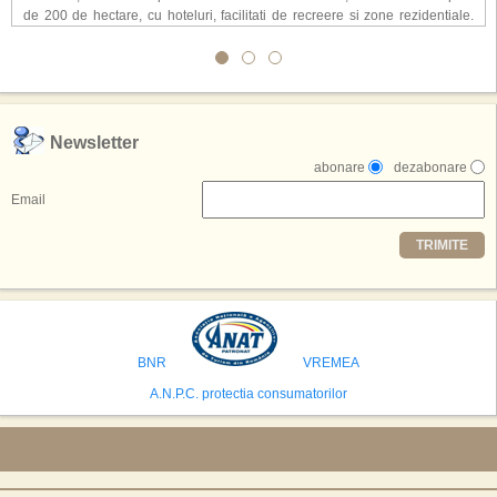
de 200 de hectare, cu hoteluri, facilitati de recreere si zone rezidentiale.
Conceptul depaseste ideea unui simplu hotel tematic, avand ca scop
atragerea a pana la 10 milioane de turisti anual. �Luna� ar putea deveni
o atractie de top, 2,5 milioane de vizitatori fiind asteptati sa experimenteze
exclusiv simularea suprafetei lunare.
,,Credem ca exista sanse mari sa anuntam nu doar o locatie, ci poate mai
Newsletter
multe'', a declarat Michael R. Henderson, cofondator al Moon World
abonare
dezabonare
Resorts, citat de Gulf News. Potrivit acestuia, 2026 ar putea deveni un an
decisiv pentru reali zarea proiectului.
Email
Printre celelalte tari care concureaza pentru a gazdui aceasta constructie
TRIMITE
se numara Australia, Brazilia, China, Egipt, India, Polonia, Thailanda,
Statele Unite si Emiratele Arabe Unite. China si Emiratele Arabe Unite ar
avea cele mai mari sanse de a castiga licitatia. Totusi, Spania, care se
preconizeaza ca va deveni a doua cea mai vizitata tara din lume in 2025,
isi bazeaza oferta pe infrastructura turistica solida si capacitatea hoteliera."
BNR
VREMEA
A.N.P.C. protectia consumatorilor