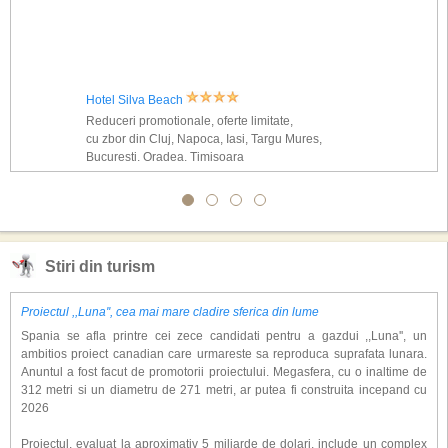
Hotel Silva Beach
Reduceri promotionale, oferte limitate,
cu zbor din Cluj, Napoca, Iasi, Targu Mures,
Bucuresti, Oradea, Timisoara
Stiri din turism
Proiectul ,,Luna'', cea mai mare cladire sferica din lume
Spania se afla printre cei zece candidati pentru a gazdui ,,Luna'', un
ambitios proiect canadian care urmareste sa reproduca suprafata lunara.
Anuntul a fost facut de promotorii proiectului. Megasfera, cu o inaltime de
312 metri si un diametru de 271 metri, ar putea fi construita incepand cu
2026
Proiectul, evaluat la aproximativ 5 miliarde de dolari, include un complex