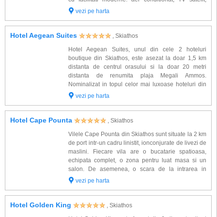
telefon si minibar. Alte facilitati gasite la hotel
vezi pe harta
Skiathos Palace: restaurant, ba...
Hotel Aegean Suites
, Skiathos
Hotel Aegean Suites, unul din cele 2 hoteluri
boutique din Skiathos, este asezat la doar 1,5 km
distanta de centrul orasului si la doar 20 metri
distanta de renumita plaja Megali Ammos.
Nominalizat in topul celor mai luxoase hoteluri din
lume, complexul ofera cazare in apartamente
vezi pe harta
luxoase dotate cu: baie proprie, minibar, TV, aer
conditio...
Hotel Cape Pounta
, Skiathos
Vilele Cape Pounta din Skiathos sunt situate la 2 km
de port intr-un cadru linistit, ionconjurate de livezi de
maslini. Fiecare vila are o bucatarie spatioasa,
echipata complet, o zona pentru luat masa si un
salon. De asemenea, o scara de la intrarea in
fiecare vila duce la nivelul de baza unde cele trei
vezi pe harta
dormitoare comfortabile ofera fiec...
Hotel Golden King
, Skiathos