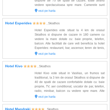
dispune de 75 de spatii de cazare, toate avand
vedere spectaculoasa spre mare. Camerele sunt
dotate cu: aer conditionat, TV satelit, frigider, telefon,
vezi pe harta
safe, radio si balcon. Alte fa...
Hotel Esperides
, Skiathos
Hotel Esperides este situat la 4 km de orasul
Skiathos si dispune de cazare in 180 camere cu
vedere la mare dotate cu: baie proprie, telefon,
balcon. Alte facilitati de care veti beneficia la hotel
Esperides: restaurant, bar, ascensor, teren de tenis,
bijuterie, coafor/frizerie, servicii de transfer, sala de
vezi pe harta
conferinta (250 locuri), t...
Hotel Kivo
, Skiathos
Hotel Kivo este situat in Vasilias, un frumos sat
traditional, la 3 km de orasul Skiathos si dispune de
40 de spatii de cazare confortabile dotate cu: baie
proprie, TV, aer conditionat, uscator de par, telefon,
radio, minibar, balcon cu vedere spre mare. Alte
facilitati gasite la Kivo: restaurant, bar, plaja privata
vezi pe harta
si piscina exterioa...
Hotel Mandraki
, Skiathos