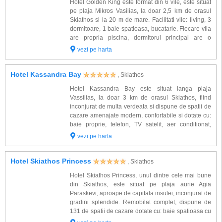
Hotel Golden King este format din 6 vile, este situat
pe plaja Mikros Vasilias, la doar 2,5 km de orasul
Skiathos si la 20 m de mare. Facilitati vile: living, 3
dormitoare, 1 baie spatioasa, bucatarie. Fiecare vila
are propria piscina, dormitorul principal are o
suprafata de 25 mp, dispune de o cada cu jacuzzi,
vezi pe harta
celelalte doua dormitoar...
Hotel Kassandra Bay
, Skiathos
Hotel Kassandra Bay este situat langa plaja
Vassilias, la doar 3 km de orasul Skiathos, fiind
inconjurat de multa verdeata si dispune de spatii de
cazare amenajate modern, confortabile si dotate cu:
baie proprie, telefon, TV satelit, aer conditionat,
acces internet, mini bar, seif si balcon. Alegeti sa va
vezi pe harta
petreceti vacanta la hotel Kas...
Hotel Skiathos Princess
, Skiathos
Hotel Skiathos Princess, unul dintre cele mai bune
din Skiathos, este situat pe plaja aurie Agia
Paraskevi, aproape de capitala insulei, inconjurat de
gradini splendide. Remobilat complet, dispune de
131 de spatii de cazare dotate cu: baie spatioasa cu
marmura, uscator de par, telefon, aer conditionat, TV