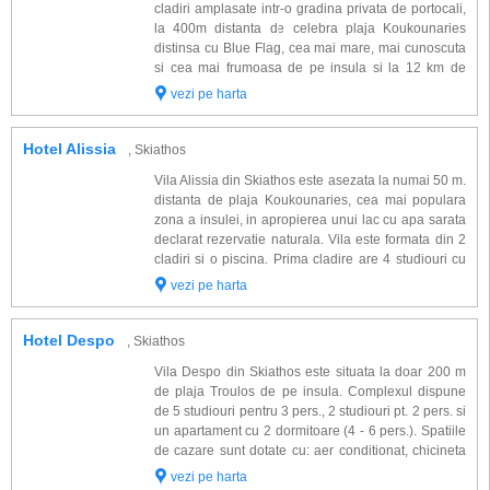
cladiri amplasate intr-o gradina privata de portocali,
la 400m distanta de celebra plaja Koukounaries
distinsa cu Blue Flag, cea mai mare, mai cunoscuta
si cea mai frumoasa de pe insula si la 12 km de
renumitul oras Skiathos. Prima cladire (corpul
vezi pe harta
principal) proaspat renovata (2014) dispune...
Hotel Alissia
, Skiathos
Vila Alissia din Skiathos este asezata la numai 50 m.
distanta de plaja Koukounaries, cea mai populara
zona a insulei, in apropierea unui lac cu apa sarata
declarat rezervatie naturala. Vila este formata din 2
cladiri si o piscina. Prima cladire are 4 studiouri cu
balcon, baie, chicineta. Cea de-a doua cladire are
vezi pe harta
parter si 2 etaje, 6 stu...
Hotel Despo
, Skiathos
Vila Despo din Skiathos este situata la doar 200 m
de plaja Troulos de pe insula. Complexul dispune
de 5 studiouri pentru 3 pers., 2 studiouri pt. 2 pers. si
un apartament cu 2 dormitoare (4 - 6 pers.). Spatiile
de cazare sunt dotate cu: aer conditionat, chicineta
complet echipata, baie proprie, terasa, TV. Construit
vezi pe harta