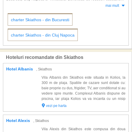
romantice.
pentru alegerea vacantei dorite din timp.
mai mult
Frumusetea naturala si dezvoltarea turistica demna de invidiat fac din
Skiathos un mic paradis
foarte cautat. In nordul insulei este situata
charter Skiathos - din Bucuresti
fortareata Kastro care in trecut gazduia orasul medieval. Koukounaries,
una dintre cele mai cunoscute plaje din Grecia cat si din Europa este
situata in partea de vest a insulei si este formata dintr-un fin nisip auriu
charter Skiathos - din Cluj Napoca
care se imbina cu apa de culoarea smaraldului. De-a lungul plajei se
intinde o padure de pini dand locului un farmec aparte. Apusul de soare
vazut de aici este spectaculos, va invitam sa nu-l ratati.
Hoteluri recomandate din Skiathos
Pe perioada sejurului dvs in Skiathos veti putea opta pentru cele mai
populare activitati optionale: croaziera pe mare, scufunfari, inchiriere
Hotel Albanis
, Skiathos
ambarcatiuni (barca cu motor, barca cu vele, catamaran, iahturi de mici
sau mari dimensiuni), jeep safari, calarie in centrul de echitatie, vizite la
Vila Albanis din Skiathos este situata in Kolios, la
manastirile de pe insula etc.
300 m de plaja. Spatiile de cazare sunt dotate cu:
baie proprie cu dus, frigider, TV, aer conditionat si au
vedere spre munte. Complexul Albanis dispune de
piscina, iar plaja Kolios va va incanta cu un nisip
auriu si fin, apa cristalina si posibilitatile nenumarate
vezi pe harta
de agrement si relax...
Hotel Alexis
, Skiathos
Vila Alexis din Skiathos este compusa din doua