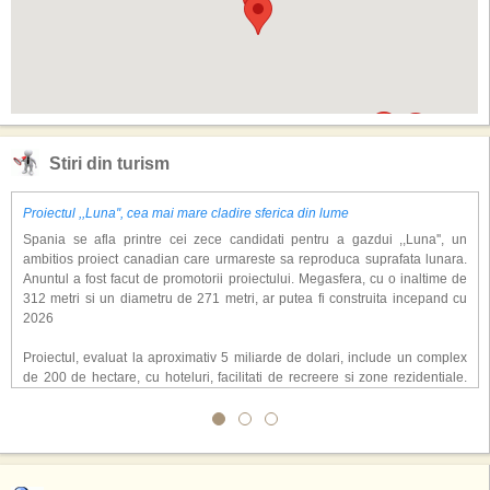
Stiri din turism
Proiectul ,,Luna'', cea mai mare cladire sferica din lume
Spania se afla printre cei zece candidati pentru a gazdui ,,Luna'', un
ambitios proiect canadian care urmareste sa reproduca suprafata lunara.
Anuntul a fost facut de promotorii proiectului. Megasfera, cu o inaltime de
312 metri si un diametru de 271 metri, ar putea fi construita incepand cu
2026
Proiectul, evaluat la aproximativ 5 miliarde de dolari, include un complex
de 200 de hectare, cu hoteluri, facilitati de recreere si zone rezidentiale.
Conceptul depaseste ideea unui simplu hotel tematic, avand ca scop
atragerea a pana la 10 milioane de turisti anual. �Luna� ar putea deveni
o atractie de top, 2,5 milioane de vizitatori fiind asteptati sa experimenteze
exclusiv simularea suprafetei lunare.