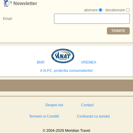
,,Credem ca exista sanse mari sa anuntam nu doar o locatie, ci poate mai
Newsletter
multe'', a declarat Michael R. Henderson, cofondator al Moon World
abonare
dezabonare
Resorts, citat de Gulf News. Potrivit acestuia, 2026 ar putea deveni un an
decisiv pentru reali zarea proiectului.
Email
Printre celelalte tari care concureaza pentru a gazdui aceasta constructie
TRIMITE
se numara Australia, Brazilia, China, Egipt, India, Polonia, Thailanda,
Statele Unite si Emiratele Arabe Unite. China si Emiratele Arabe Unite ar
avea cele mai mari sanse de a castiga licitatia. Totusi, Spania, care se
preconizeaza ca va deveni a doua cea mai vizitata tara din lume in 2025,
isi bazeaza oferta pe infrastructura turistica solida si capacitatea hoteliera."
BNR
VREMEA
A.N.P.C. protectia consumatorilor
Despre noi
Contact
Termeni si Conditii
Contractul cu turistul
© 2004-2026 Meridian Travel