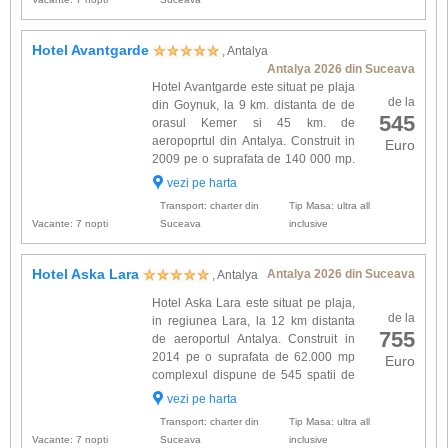
Hotel Avantgarde
, Antalya
Antalya 2026 din Suceava
Hotel Avantgarde este situat pe plaja
de la
din Goynuk, la 9 km. distanta de de
545
orasul Kemer si 45 km. de
aeropoprtul din Antalya. Construit in
Euro
2009 pe o suprafata de 140 000 mp.
complexul este alcatuit dintr-un corp
vezi pe harta
cu 4 etaje, si 44 vile cu un etaj. Cele 349 spatii
Transport: charter din
Tip Masa: ultra all
de cazare sun...
Vacante: 7 nopti
Suceava
inclusive
Hotel Aska Lara
Antalya 2026 din Suceava
, Antalya
Hotel Aska Lara este situat pe plaja,
de la
in regiunea Lara, la 12 km distanta
755
de aeroportul Antalya. Construit in
2014 pe o suprafata de 62.000 mp
Euro
complexul dispune de 545 spatii de
cazare dotate cu: aer conditionat,
vezi pe harta
telefon, minibar, seif, TV satelit, parchet, balcon,
Transport: charter din
Tip Masa: ultra all
baie prop...
Vacante: 7 nopti
Suceava
inclusive