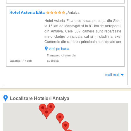
Hotel Asteria Elita
, Antalya
Hotel Asteria Elita este situat pe plaja din Side,
la 15 km de Manavgat si la 81 km de aeroportul
din Antalya. Cele 587 camere sunt repartizate
intr-o cladire principala cat si in cladiri anexe.
Camerele din cladirea principala sunt dotate aer
conditionat, TV satelit, telefon, minibar, seif,
vezi pe harta
balcon, baie cu cada, uscator de par, carpeta. ...
Transport: charter din
Vacante: 7 nopti
Suceava
mail mult
Localizare Hoteluri Antalya