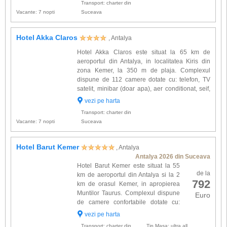
Transport: charter din
Vacante: 7 nopti
Suceava
Hotel Akka Claros
, Antalya
Hotel Akka Claros este situat la 65 km de
aeroportul din Antalya, in localitatea Kiris din
zona Kemer, la 350 m de plaja. Complexul
dispune de 112 camere dotate cu: telefon, TV
satelit, minibar (doar apa), aer conditionat, seif,
baie, uscator de par, balcon. Alte facilitati oferite
vezi pe harta
la hotel Akka Claros: restaurant principal, lobby
Transport: charter din
bar...
Vacante: 7 nopti
Suceava
Hotel Barut Kemer
, Antalya
Antalya 2026 din Suceava
Hotel Barut Kemer este situat la 55
de la
km de aeroportul din Antalya si la 2
792
km de orasul Kemer, in apropierea
Muntilor Taurus. Complexul dispune
Euro
de camere confortabile dotate cu:
balcon, baie proprie, telefon, TV
vezi pe harta
satelit, aer conditionat. Alte facilitati oferite la
Transport: charter din
Tip Masa: ultra all