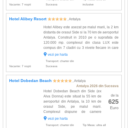
hotel ...
Vacante: 7 nopti
Suceava
inclusive
Hotel Alibey Resort
, Antalya
Hotel Alibey este asezat pe malul marii, la 2 km
distanta de orasul Side si la 70 km de aeroportul
Antalya. Construit in 2010 pe o suprafata de
120.000 mp. complexul din clasa LUX este
compus din 7 cladiri cu 3 nivele fiecare in care
sunt repartizate: 211 deluxe room (30-36 mp), 8
vezi pe harta
suite deluxe (48 mp), 26 family suite (61 mp) si
Transport: charter din
31 family...
Vacante: 7 nopti
Suceava
Hotel Dobedan Beach
, Antalya
Antalya 2026 din Suceava
Hotel Dobedan Beach din Side (ex
de la
Alva Donna) este situat la 55 km de
625
aeroportul din Antalya, la 10 km de
orasul Side, pe malul marii.
Euro
Complexul dispune de camere
confortabile dotate cu: balcon, baie,
vezi pe harta
seif, TV satelit, mini-bar, aer conditionat. Alte
Transport: charter din
Tip Masa: ultra all
facilitati gasite la ...