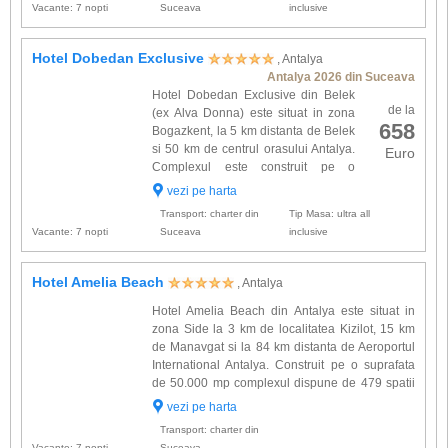
Vacante: 7 nopti
Suceava
inclusive
Hotel Dobedan Exclusive
, Antalya
Antalya 2026 din Suceava
Hotel Dobedan Exclusive din Belek
de la
(ex Alva Donna) este situat in zona
658
Bogazkent, la 5 km distanta de Belek
si 50 km de centrul orasului Antalya.
Euro
Complexul este construit pe o
suprafata de 32000 mp si este
vezi pe harta
compus din 7 cladiri cu 4 etaje in care sunt
Transport: charter din
Tip Masa: ultra all
repartizate: 308 camere s...
Vacante: 7 nopti
Suceava
inclusive
Hotel Amelia Beach
, Antalya
Hotel Amelia Beach din Antalya este situat in
zona Side la 3 km de localitatea Kizilot, 15 km
de Manavgat si la 84 km distanta de Aeroportul
International Antalya. Construit pe o suprafata
de 50.000 mp complexul dispune de 479 spatii
de cazare dotate cu: baie proprie, uscator de
vezi pe harta
par, aer conditionat, telefon direct, mini bar,
Transport: charter din
internet wi-...
Vacante: 7 nopti
Suceava