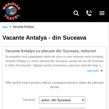
•••
»
Vacante Antalya
Vacante Antalya - din Suceava
Vacante Antalya cu plecare din Suceava, reduceri
Va pregatim mult asteptatele oferte de vara cu mari reduceri early booking,
vacante Antalya cu avion plecare din Suceava, cazare de lux All Inclusive
& Ultra All Inclusive. Optand pentru rezervarea sejurului dorit din timp veti
beneficia de cele mai mari reduceri, preturi promotionale & discounturi
mai mult
substantiale Pentru vacanta de vara in Lara-Kundu, Balek, Side, Kemer,
Alanya.
Afla tariful exact pentru oferta corespunzatoare datei de plecare
Doriti sa beneficiati de cele mai bune oferte pentru?
. Cautati din timp
dorita
reducerile promotionale.
Transport: