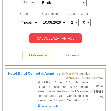
Statiune:
Durata:
Data plecare:
Adulti:
Copii:
CALCULEAZA TARIFUL
Ordoneaza
Filtreaza
Hotel Barut Cennet & Acanthus
, Antalya
Antalya 2026 din Suceava
Hotel Barut Cennet & Acanthus este
de la
situat pe malul marii, la 65 km de
1.056
aeroportul din Antalya si la 1,5 km de
centrul orasului Side. Complexul este
Euro
format din 2 cladiri: Cennet cu 117
camere si Acanthus cu 110 camere.
vezi pe harta
Camerele sunt dotate cu: telefon, TV satelit,