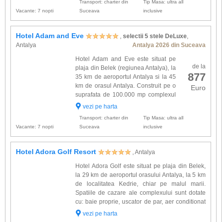
Transport: charter din
Tip Masa: ultra all
minibar, s...
Vacante: 7 nopti
Suceava
inclusive
Hotel Adam and Eve
,
selectii 5 stele DeLuxe
,
Antalya
Antalya 2026 din Suceava
Hotel Adam and Eve este situat pe
de la
plaja din Belek (regiunea Antalya), la
877
35 km de aeroportul Antalya si la 45
km de orasul Antalya. Construit pe o
Euro
suprafata de 100.000 mp complexul
ofera 497 de camere ( 62 mp ), toate
vezi pe harta
cu vedere spre Marea Mediterana, fiecare
Transport: charter din
Tip Masa: ultra all
camera are 3 pat...
Vacante: 7 nopti
Suceava
inclusive
Hotel Adora Golf Resort
, Antalya
Hotel Adora Golf este situat pe plaja din Belek,
la 29 km de aeroportul orasului Antalya, la 5 km
de localitatea Kedrie, chiar pe malul marii.
Spatiile de cazare ale complexului sunt dotate
cu: baie proprie, uscator de par, aer conditionat
centralizat, TV satelit, telefon, minibar, balcon,
vezi pe harta
acces internet. Alte facilitati oferite la ho...