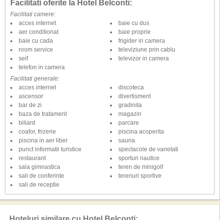
Facilitati oferite la Hotel Belconti:
Facilitati camere:
acces internet
baie cu dus
aer conditionat
baie proprie
baie cu cada
frigider in camera
room service
televiziune prin cablu
seif
televizor in camera
telefon in camera
Facilitati generale:
acces internet
discoteca
ascensor
divertisment
bar de zi
gradinita
baza de tratament
magazin
biliard
parcare
coafor, frizerie
piscina acoperita
piscina in aer liber
sauna
punct informatii turistice
spectacole de varietati
restaurant
sporturi nautice
sala gimnastica
teren de minigolf
sali de conferinte
terenuri sportive
sali de receptie
Hoteluri similare cu Hotel Belconti: