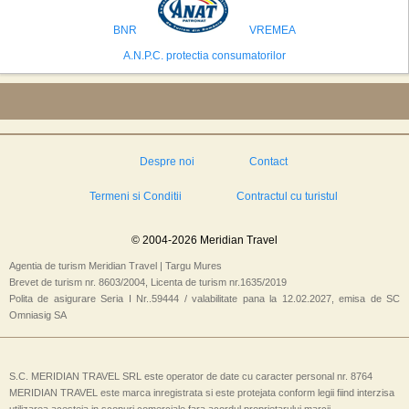
isi bazeaza oferta pe infrastructura turistica solida si capacitatea hoteliera."
BNR
VREMEA
A.N.P.C. protectia consumatorilor
Despre noi
Contact
Termeni si Conditii
Contractul cu turistul
© 2004-2026 Meridian Travel
Agentia de turism Meridian Travel | Targu Mures
Brevet de turism nr. 8603/2004, Licenta de turism nr.1635/2019
Polita de asigurare Seria I Nr..59444 / valabilitate pana la 12.02.2027, emisa de SC
Omniasig SA
S.C. MERIDIAN TRAVEL SRL este operator de date cu caracter personal nr. 8764
MERIDIAN TRAVEL este marca inregistrata si este protejata conform legii fiind interzisa
utilizarea acesteia in scopuri comerciale fara acordul proprietarului marcii