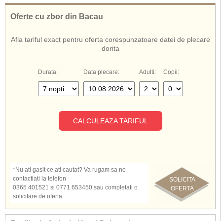
medical, baby sitting, doctor, spalatorie, coafor, magazine, rent a car,
internet cafe, jocuri pe calculator, miniclub, animatie, discoteca, piscina,
Oferte cu zbor din Bacau
teren de joc cat si alte facilitati pt. copii.
Complexul Belconti ofera servicii ultra all inclusive.
Afla tariful exact pentru oferta corespunzatoare datei de plecare
dorita
De asemenea, cunoscut si sub numele de:
Hotel Belconti Antalya
Belconti Antalya
Durata:
Data plecare:
Adulti:
Copii:
Hotel Belconti Belek
Belconti
Hotel Belconti Turcia
CALCULEAZA TARIFUL
*Nu ati gasit ce ati cautat? Va rugam sa ne
contactiati la telefon
SOLICITA
0365 401521 si 0771 653450 sau completati o
OFERTA
solicitare de oferta.