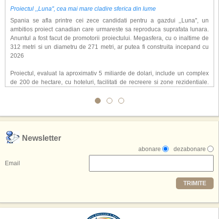
Proiectul ,,Luna'', cea mai mare cladire sferica din lume
Spania se afla printre cei zece candidati pentru a gazdui ,,Luna'', un
ambitios proiect canadian care urmareste sa reproduca suprafata lunara.
Anuntul a fost facut de promotorii proiectului. Megasfera, cu o inaltime de
312 metri si un diametru de 271 metri, ar putea fi construita incepand cu
2026
Proiectul, evaluat la aproximativ 5 miliarde de dolari, include un complex
de 200 de hectare, cu hoteluri, facilitati de recreere si zone rezidentiale.
Conceptul depaseste ideea unui simplu hotel tematic, avand ca scop
atragerea a pana la 10 milioane de turisti anual. �Luna� ar putea deveni
o atractie de top, 2,5 milioane de vizitatori fiind asteptati sa experimenteze
exclusiv simularea suprafetei lunare.
,,Credem ca exista sanse mari sa anuntam nu doar o locatie, ci poate mai
Newsletter
multe'', a declarat Michael R. Henderson, cofondator al Moon World
abonare
dezabonare
Resorts, citat de Gulf News. Potrivit acestuia, 2026 ar putea deveni un an
decisiv pentru reali zarea proiectului.
Email
Printre celelalte tari care concureaza pentru a gazdui aceasta constructie
TRIMITE
se numara Australia, Brazilia, China, Egipt, India, Polonia, Thailanda,
Statele Unite si Emiratele Arabe Unite. China si Emiratele Arabe Unite ar
avea cele mai mari sanse de a castiga licitatia. Totusi, Spania, care se
preconizeaza ca va deveni a doua cea mai vizitata tara din lume in 2025,