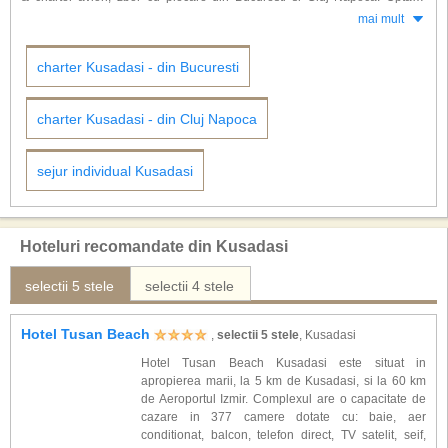
acvatice de aici (Adaland, Aqua Fantasy, Aqualand), daca nu ai incercat
pentru rezervarea vacantei dorite din timp veti beneficia de reduceri
mai mult
un jeep sau horse safari, nu te-ai distrat la o seara turceasca traditionala,
substantiale.
nu ai incercat scuba diving in Marea Egee si nu te-ai relaxat la un masaj in
hamam (baie turceasca).
charter Kusadasi - din Bucuresti
Oferta de cazare din Kusadasi este larga si bogata, hoteluri de 4 si 5* ce
ofera conceptul All Inclusive sau Ultra All Inclusive, dar puteti gasi hoteluri
charter Kusadasi - din Cluj Napoca
ce ofera pachete turistice cu demipensiune (mic dejun si cina) sau numai
varianta cazare cu mic dejun.
sejur individual Kusadasi
Hoteluri recomandate din Kusadasi
selectii 5 stele
selectii 4 stele
Hotel Tusan Beach
,
selectii 5 stele
, Kusadasi
Hotel Tusan Beach Kusadasi este situat in
apropierea marii, la 5 km de Kusadasi, si la 60 km
de Aeroportul Izmir. Complexul are o capacitate de
cazare in 377 camere dotate cu: baie, aer
conditionat, balcon, telefon direct, TV satelit, seif,