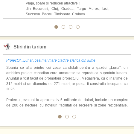
Plaja, soare si reduceri atractive !
din Bucuresti, Cluj, Oradea, Targu Mures, Iasi,
Suceava, Bacau, Timisoara, Craiova
Stiri din turism
Proiectul ,,Luna'', cea mai mare cladire sferica din lume
Spania se afla printre cei zece candidati pentru a gazdui ,,Luna'', un
ambitios proiect canadian care urmareste sa reproduca suprafata lunara.
Anuntul a fost facut de promotorii proiectului. Megasfera, cu o inaltime de
312 metri si un diametru de 271 metri, ar putea fi construita incepand cu
2026
Proiectul, evaluat la aproximativ 5 miliarde de dolari, include un complex
de 200 de hectare, cu hoteluri, facilitati de recreere si zone rezidentiale.
Conceptul depaseste ideea unui simplu hotel tematic, avand ca scop
atragerea a pana la 10 milioane de turisti anual. �Luna� ar putea deveni
o atractie de top, 2,5 milioane de vizitatori fiind asteptati sa experimenteze
exclusiv simularea suprafetei lunare.