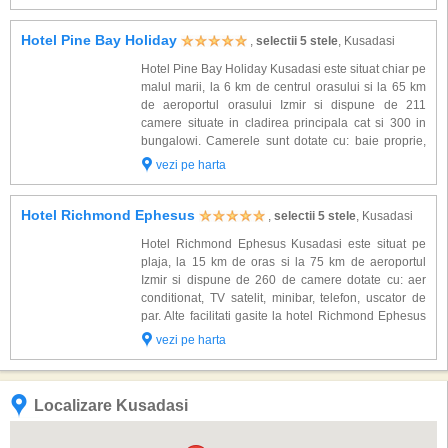
Kustur Club Kusadasi:...
Hotel Pine Bay Holiday
,
selectii 5 stele
, Kusadasi
Hotel Pine Bay Holiday Kusadasi este situat chiar pe
malul marii, la 6 km de centrul orasului si la 65 km
de aeroportul orasului Izmir si dispune de 211
camere situate in cladirea principala cat si 300 in
bungalowi. Camerele sunt dotate cu: baie proprie,
uscator de par, aer conditionat, televizor, telefon,
vezi pe harta
minibar, seif. Alte facilita...
Hotel Richmond Ephesus
,
selectii 5 stele
, Kusadasi
Hotel Richmond Ephesus Kusadasi este situat pe
plaja, la 15 km de oras si la 75 km de aeroportul
Izmir si dispune de 260 de camere dotate cu: aer
conditionat, TV satelit, minibar, telefon, uscator de
par. Alte facilitati gasite la hotel Richmond Ephesus
Kusadasi: restaurante, baruri, cafenea, posibilitati de
vezi pe harta
sport (sporturi nautice, t...
Localizare Kusadasi