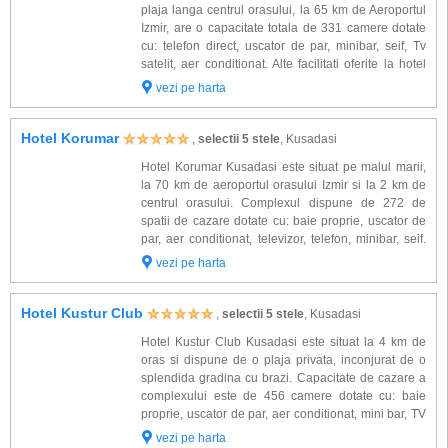
plaja langa centrul orasului, la 65 km de Aeroportul
Izmir, are o capacitate totala de 331 camere dotate
cu: telefon direct, uscator de par, minibar, seif, Tv
satelit, aer conditionat. Alte facilitati oferite la hotel
Fantasia De Luxe Kusadasi: restaurante, baruri,
vezi pe harta
piscina interioara si ex...
Hotel Korumar
,
selectii 5 stele
, Kusadasi
Hotel Korumar Kusadasi este situat pe malul marii,
la 70 km de aeroportul orasului Izmir si la 2 km de
centrul orasului. Complexul dispune de 272 de
spatii de cazare dotate cu: baie proprie, uscator de
par, aer conditionat, televizor, telefon, minibar, seif.
Alte facilitati oferite la hotel Korumar Kusadasi:
vezi pe harta
restaurante (principal, ma...
Hotel Kustur Club
,
selectii 5 stele
, Kusadasi
Hotel Kustur Club Kusadasi este situat la 4 km de
oras si dispune de o plaja privata, inconjurat de o
splendida gradina cu brazi. Capacitate de cazare a
complexului este de 456 camere dotate cu: baie
proprie, uscator de par, aer conditionat, mini bar, TV
satelit, telefon, balcon. Alte facilitati oferite la hotel
vezi pe harta