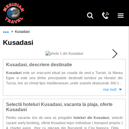
•••
»
Kusadasi
Kusadasi
Kusadasi, descriere destinatie
Kusadasi
este un oras-port situat pe coasta de vest a Turciei, la Marea
Egee si este una dintre principalele destinatii turistice pe litoralul din
Turcia. Are un climat tipic mediteranean, unde soarele straluceste 300 zile
pe an, iar plajele cu nisip fin, apa limpeda cat si numeroasele posibilitati
mai mult
de distractie si cazare ofera tot ceea ce este necesar petrecerii unei
vacante de neuitat.
Selectii hoteluri Kusadasi, vacanta la plaja, oferte
Cele mai cunoscute plaje cu nisip fin de pe litoralul din Kusadasi sunt:
Kusadasi
Baradan Bay, Pamucak Beach, Kustur Beach, Sunset Beach, Club
Pentru vacanta dvs de vara va pregatim
hoteluri din Kusadasi
, selectii
Downtown Beach, Ladies Beach, Green Beach, Long Beach. In nici un caz
cazare early booking,
oferte Kusadasi
sejur individual ( transport propriu )
nu poti pleca din Kusadasi daca nu ai trecut pe la unul din parcurile
& charter avion, zbor cu plecare din Bucuresti si Cluj Napoca. Optand