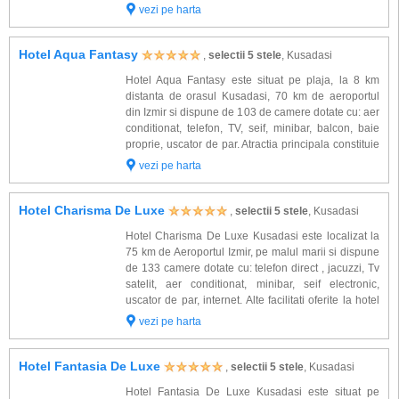
minibar, uscator de par. Alte facilitati oferite la hotel
vezi pe harta
Tusan Beach Kusadasi: restaurante, ba...
Hotel Aqua Fantasy
,
selectii 5 stele
, Kusadasi
Hotel Aqua Fantasy este situat pe plaja, la 8 km
distanta de orasul Kusadasi, 70 km de aeroportul
din Izmir si dispune de 103 de camere dotate cu: aer
conditionat, telefon, TV, seif, minibar, balcon, baie
proprie, uscator de par. Atractia principala constituie
parcul acvatic Aqua Fantasy cu numeroase
vezi pe harta
tobogane, activitati distractive, conc...
Hotel Charisma De Luxe
,
selectii 5 stele
, Kusadasi
Hotel Charisma De Luxe Kusadasi este localizat la
75 km de Aeroportul Izmir, pe malul marii si dispune
de 133 camere dotate cu: telefon direct , jacuzzi, Tv
satelit, aer conditionat, minibar, seif electronic,
uscator de par, internet. Alte facilitati oferite la hotel
Charisma De Luxe Kusadasi: restaurante
vezi pe harta
(international, turcesc, medite...
Hotel Fantasia De Luxe
,
selectii 5 stele
, Kusadasi
Hotel Fantasia De Luxe Kusadasi este situat pe