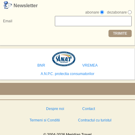
,,Credem ca exista sanse mari sa anuntam nu doar o locatie, ci poate mai
Newsletter
multe'', a declarat Michael R. Henderson, cofondator al Moon World
abonare
dezabonare
Resorts, citat de Gulf News. Potrivit acestuia, 2026 ar putea deveni un an
decisiv pentru reali zarea proiectului.
Email
Printre celelalte tari care concureaza pentru a gazdui aceasta constructie
TRIMITE
se numara Australia, Brazilia, China, Egipt, India, Polonia, Thailanda,
Statele Unite si Emiratele Arabe Unite. China si Emiratele Arabe Unite ar
avea cele mai mari sanse de a castiga licitatia. Totusi, Spania, care se
preconizeaza ca va deveni a doua cea mai vizitata tara din lume in 2025,
isi bazeaza oferta pe infrastructura turistica solida si capacitatea hoteliera."
BNR
VREMEA
A.N.P.C. protectia consumatorilor
Despre noi
Contact
Termeni si Conditii
Contractul cu turistul
© 2004-2026 Meridian Travel