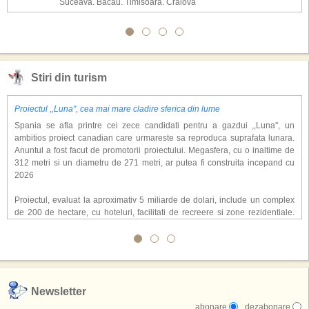
Suceava, Bacau, Timisoara, Craiova
Stiri din turism
Proiectul ,,Luna'', cea mai mare cladire sferica din lume
Spania se afla printre cei zece candidati pentru a gazdui ,,Luna'', un
ambitios proiect canadian care urmareste sa reproduca suprafata lunara.
Anuntul a fost facut de promotorii proiectului. Megasfera, cu o inaltime de
312 metri si un diametru de 271 metri, ar putea fi construita incepand cu
2026
Proiectul, evaluat la aproximativ 5 miliarde de dolari, include un complex
de 200 de hectare, cu hoteluri, facilitati de recreere si zone rezidentiale.
Conceptul depaseste ideea unui simplu hotel tematic, avand ca scop
atragerea a pana la 10 milioane de turisti anual. �Luna� ar putea deveni
o atractie de top, 2,5 milioane de vizitatori fiind asteptati sa experimenteze
exclusiv simularea suprafetei lunare.
,,Credem ca exista sanse mari sa anuntam nu doar o locatie, ci poate mai
Newsletter
multe'', a declarat Michael R. Henderson, cofondator al Moon World
abonare
dezabonare