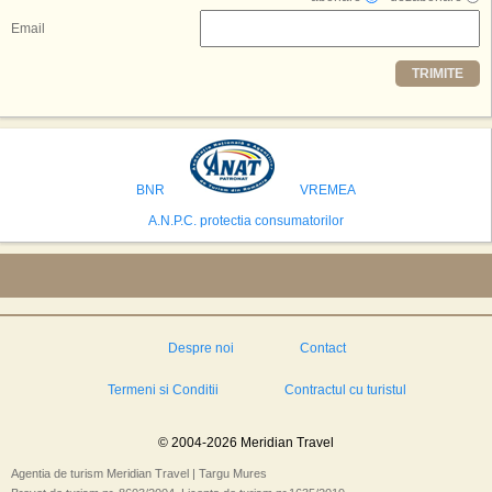
Resorts, citat de Gulf News. Potrivit acestuia, 2026 ar putea deveni un an
decisiv pentru reali zarea proiectului.
Email
Printre celelalte tari care concureaza pentru a gazdui aceasta constructie
TRIMITE
se numara Australia, Brazilia, China, Egipt, India, Polonia, Thailanda,
Statele Unite si Emiratele Arabe Unite. China si Emiratele Arabe Unite ar
avea cele mai mari sanse de a castiga licitatia. Totusi, Spania, care se
preconizeaza ca va deveni a doua cea mai vizitata tara din lume in 2025,
isi bazeaza oferta pe infrastructura turistica solida si capacitatea hoteliera."
BNR
VREMEA
A.N.P.C. protectia consumatorilor
Despre noi
Contact
Termeni si Conditii
Contractul cu turistul
© 2004-2026 Meridian Travel
Agentia de turism Meridian Travel | Targu Mures