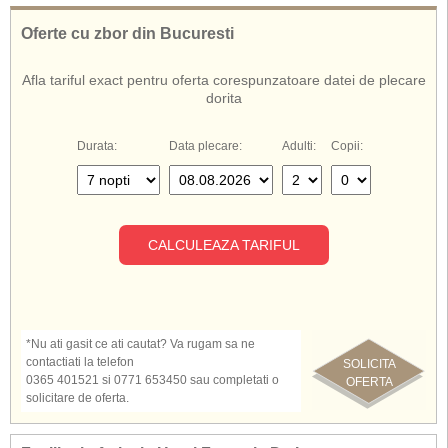
Complexul Fantasia De Luxe Kusadasi ofera servicii all inlusive.
Oferte cu zbor din Bucuresti
Afla tariful exact pentru oferta corespunzatoare datei de plecare
dorita
Durata:
Data plecare:
Adulti:
Copii:
CALCULEAZA TARIFUL
*Nu ati gasit ce ati cautat? Va rugam sa ne
contactiati la telefon
SOLICITA
0365 401521 si 0771 653450 sau completati o
OFERTA
solicitare de oferta.