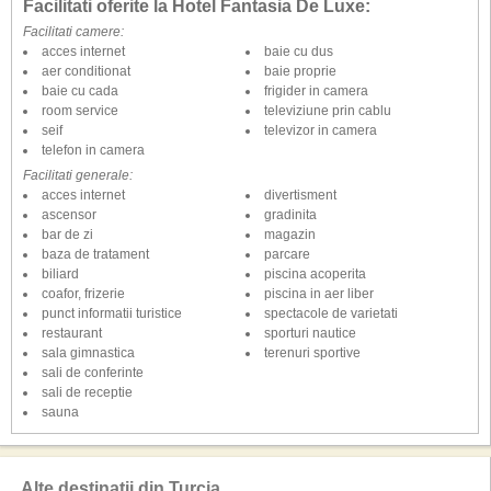
Facilitati oferite la Hotel Fantasia De Luxe:
Facilitati camere:
acces internet
baie cu dus
aer conditionat
baie proprie
baie cu cada
frigider in camera
room service
televiziune prin cablu
seif
televizor in camera
telefon in camera
Facilitati generale:
acces internet
divertisment
ascensor
gradinita
bar de zi
magazin
baza de tratament
parcare
biliard
piscina acoperita
coafor, frizerie
piscina in aer liber
punct informatii turistice
spectacole de varietati
restaurant
sporturi nautice
sala gimnastica
terenuri sportive
sali de conferinte
sali de receptie
sauna
Alte destinaţii din Turcia