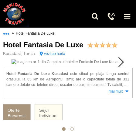
•••
»
Hotel Fantasia De Luxe
Hotel Fantasia De Luxe
Kusadasi, Turcia
vezi pe harta
Hotel Fantasia De Luxe Kusadasi
este situat pe plaja langa centrul
orasului, la 65 km de Aeroportul Izmir, are o capacitate totala de 331
camere dotate cu: telefon direct, uscator de par, minibar, seif, Tv satelit, aer
conditionat.
mai mult
Alte facilitati oferite la hotel Fantasia De Luxe Kusadasi: restaurante,
baruri, piscina interioara si exterioare, baie turceasca, sauna, masaj,
Oferte
Sejur
jacuzzi, fitness, 2 terenuri de tenis cu nocturna, tenis de masa, biliard, volei
Bucuresti
Individual
pe plaja, mini fotbal, surfing, canoe, jet ski, hidrobicicleta, scoala de
scufundari, coafor, centru de infrumusetare, solar, sala de gimnastica, teren
de joaca pentru copii, miniclub, disco, centru medical, baby-sitting,
internet, magazin, uscatorie, spalatorie, seif la receptie, parcare.