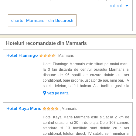
festivalul Marmaris (luna iunie), Cupa internationala de yachting Regatta
pentru rezervarea vacantei dorite din timp veti beneficia de reduceri
mai mult
(noiembrie), etc. Posibilitati de excursii in apropiere: orasul Turunc (la 10
substantiale.
km), Knidos (in varful peninsulei Templul Afroditei), Kaunos (ruinele unui
teatru roman), Rhodos (45 min), Ephessus (unul dintre cele mai mari
charter Marmaris - din Bucuresti
muzee in aer liber din lume), etc.
Hoteluri recomandate din Marmaris
Hotel Flamingo
, Marmaris
Hotel Flamingo Marmaris este situat pe malul marii,
la 3 km distanta de centrul orasului Marmaris si
dispune de 96 spatii de cazare dotate cu: aer
conditionat, baie proprie, uscator de par, mini bar, TV
satelit, telefon, seif si balcon. Alte facilitati gasite la
hotel Flamingo Marmaris: restaurant principal, bar,
vezi pe harta
piscina exterioara, ...
Hotel Kaya Maris
, Marmaris
Hotel Kaya Maris Marmaris este situat la 2 km de
centrul orasului si 30 m de plaja. Cele 107 camere
standard si 13 familiale sunt dotate cu : aer
conditionat, telefon direct, TV satelit, seif, minibar si