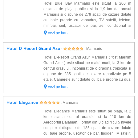
Hotel Blue Bay Marmaris este situat la 200 m
distanta de plaja publica si la 1,9 km de orasul
Marmaris si dispune de 279 spatii de cazare dotate
cu: baie proprie cu vana/dus, TV satelit, telefon,
minibar, seif, uscator de par, aer conditionat si
balcon. La hotel Blue Bay Marmaris veti beneficia si
vezi pe harta
de: restaurantul principal, restauran...
Hotel D-Resort Grand Azur
, Marmaris
Hotel D-Resort Grand Azur Marmaris ( fost Maritim
Grand Azur ) este situat pe malul marii, la 3 km de
centrul orasului, inconjurat de o gradina tropicala si
dspune de 285 spatii de cazare repartizate pe 5
etaje. Camerele sunt dotate cu: baie proprie cu dus,
uscator de par, telefon, TV satelit, seif, mini bar, aer
vezi pe harta
conditionat si balcon. ...
Hotel Elegance
, Marmaris
Hotel Elegance Marmaris este situat pe plaja, la 2
km distanta centrul orasului si la 110 km de
Aeroportul Dalaman. Format din 3 cladiri cu 5 nivele
complexul dispune de 185 spatii de cazare dotate
cu: baie proprie, uscator de par, frigider, Tv satelit,