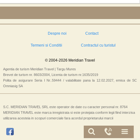
Despre noi
Contact
Termeni si Conditii
Contractul cu turistul
© 2004-2026 Meridian Travel
Agentia de turism Meridian Travel | Targu Mures
Brevet de turism nr. 8603/2004, Licenta de turism nr.1635/2019
Polita de asigurare Seria I Nr..59444 / valabilitate pana la 12.02.2027, emisa de SC
Omniasig SA
S.C. MERIDIAN TRAVEL SRL este operator de date cu caracter personal nr. 8764
MERIDIAN TRAVEL este marca inregistrata si este protejata conform legii fiind interzisa
utilizarea acesteia in scopuri comerciale fara acordul proprietarului marcii