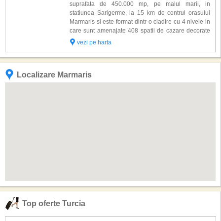
suprafata de 450.000 mp, pe malul marii, in
statiunea Sarigerme, la 15 km de centrul orasului
Marmaris si este format dintr-o cladire cu 4 nivele in
care sunt amenajate 408 spatii de cazare decorate
elegant si dotate cu: baie proprie, uscator de par, aer
vezi pe harta
conditionat centralizat, Tv, telef...
Localizare Marmaris
Top oferte Turcia