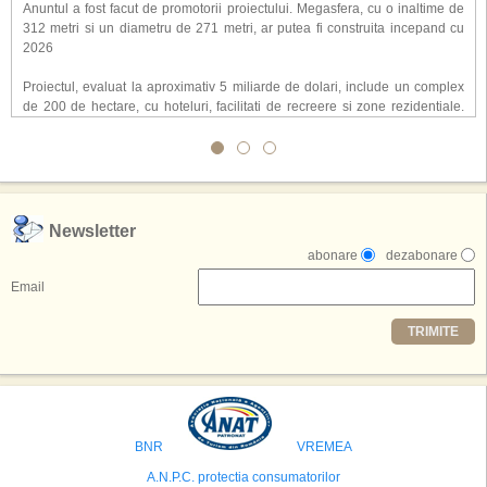
Anuntul a fost facut de promotorii proiectului. Megasfera, cu o inaltime de
312 metri si un diametru de 271 metri, ar putea fi construita incepand cu
2026
Proiectul, evaluat la aproximativ 5 miliarde de dolari, include un complex
de 200 de hectare, cu hoteluri, facilitati de recreere si zone rezidentiale.
Conceptul depaseste ideea unui simplu hotel tematic, avand ca scop
atragerea a pana la 10 milioane de turisti anual. �Luna� ar putea deveni
o atractie de top, 2,5 milioane de vizitatori fiind asteptati sa experimenteze
exclusiv simularea suprafetei lunare.
,,Credem ca exista sanse mari sa anuntam nu doar o locatie, ci poate mai
Newsletter
multe'', a declarat Michael R. Henderson, cofondator al Moon World
abonare
dezabonare
Resorts, citat de Gulf News. Potrivit acestuia, 2026 ar putea deveni un an
decisiv pentru reali zarea proiectului.
Email
Printre celelalte tari care concureaza pentru a gazdui aceasta constructie
TRIMITE
se numara Australia, Brazilia, China, Egipt, India, Polonia, Thailanda,
Statele Unite si Emiratele Arabe Unite. China si Emiratele Arabe Unite ar
avea cele mai mari sanse de a castiga licitatia. Totusi, Spania, care se
preconizeaza ca va deveni a doua cea mai vizitata tara din lume in 2025,
isi bazeaza oferta pe infrastructura turistica solida si capacitatea hoteliera."
BNR
VREMEA
A.N.P.C. protectia consumatorilor