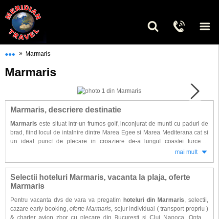
•••
»
Marmaris
Marmaris
Marmaris, descriere destinatie
Marmaris
este situat intr-un frumos golf, inconjurat de munti cu paduri de
brad, fiind locul de intalnire dintre Marea Egee si Marea Mediterana cat si
un ideal punct de plecare in croaziere de-a lungul coastei turcesti.
Aproape perfect natural Portul Marmaris Netsel este unul din cele mai
mai mult
importante din Turcia si face legatura cu statiunea Icmeler prin asa-
numitele taxiuri acvatice. Marea marginita de o plaja stralucitoare in jurul
golfului ofera posibilitatea practicarii sporturilor acvatice : scufundari la
Selectii hoteluri Marmaris, vacanta la plaja, oferte
mica adancime, windsurfing si inot.
Marmaris
Pentru vacanta dvs de vara va pregatim
hoteluri din Marmaris
, selectii,
Atractii locale: Parcul National Gullucek, Golful Yalanci, Insula Nimara,
cazare early booking,
oferte Marmaris
, sejur individual ( transport propriu )
Icmeler, Turunc, Ciftlik, Golful Hisaronu, Festivalul de yachting (luna mai),
& charter avion zbor cu plecare din Bucuresti si Cluj Napoca. Optand