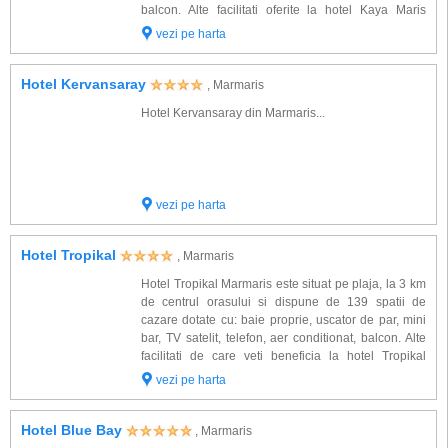
balcon. Alte facilitati oferite la hotel Kaya Maris
Marmaris: 2 restaurante, 4 baruri, piscina exterioara
vezi pe harta
cu sectiune pentru copii, f...
Hotel Kervansaray
, Marmaris
Hotel Kervansaray din Marmaris...
vezi pe harta
Hotel Tropikal
, Marmaris
Hotel Tropikal Marmaris este situat pe plaja, la 3 km
de centrul orasului si dispune de 139 spatii de
cazare dotate cu: baie proprie, uscator de par, mini
bar, TV satelit, telefon, aer conditionat, balcon. Alte
facilitati de care veti beneficia la hotel Tropikal
Marmaris: restaurant principal, 2 baruri, internet
vezi pe harta
wirless in lobby, pisc...
Hotel Blue Bay
, Marmaris