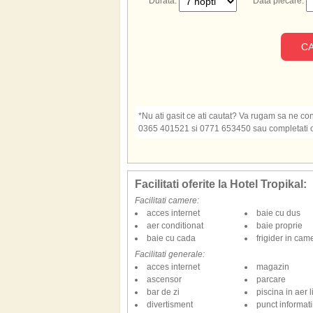
Durata:
Data plecare:
CA
*Nu ati gasit ce ati cautat? Va rugam sa ne cont
0365 401521 si 0771 653450 sau completati o s
Facilitati oferite la Hotel Tropikal:
Facilitati camere:
acces internet
baie cu dus
aer conditionat
baie proprie
baie cu cada
frigider in cam
Facilitati generale:
acces internet
magazin
ascensor
parcare
bar de zi
piscina in aer l
divertisment
punct informatii