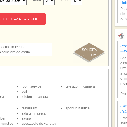
Adulti:
Copii:
Hot
Plaj
din
LCULEAZA TARIFUL
Suc
Ant
Proi
actiati la telefon
SOLICITA
lum
olicitare de oferta.
OFERTA
Span
gazd
urm
a fo
o i
Hote
metr
room service
televizor in camera
Plaj
seif
din
Pro
era
telefon in camera
Suc
dol
hote
Cast
restaurant
sporturi nautice
Con
Ant
Pati
sala gimnastica
tem
Est
iber
sauna
mili
aten
 turistice
spectacole de varietati
o at