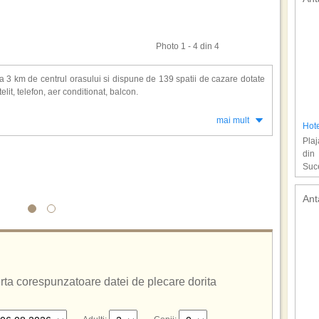
Photo 1 - 4 din 4
 la 3 km de centrul orasului si dispune de 139 spatii de cazare dotate
elit, telefon, aer conditionat, balcon.
opikal Marmaris: restaurant principal, 2 baruri, internet wirless in lobby,
mai mult
Hote
 curatatorie, sala de conferinte, sala de fitness, tenis de masa, muzica
Plaj
atice.
din
ive.
Suc
Ant
ferta corespunzatoare datei de plecare dorita