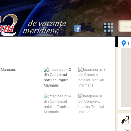
L
Ant