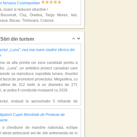
el Nirvana Cosmopolitan
a, soare si reduceri atractive !
 Bucuresti, Cluj, Oradea, Targu Mures, Iasi,
eava, Bacau, Timisoara, Craiova
alya, super vacante
Stiri din turism
ectul ,,Luna'', cea mai mare cladire sferica din
e
ia se afla printre cei zece candidati pentru a
ui ,,Luna'', un ambitios proiect canadian care
areste sa reproduca suprafata lunara. Anuntul
st facut de promotorii proiectului. Megasfera, cu
naltime de 312 metri si un diametru de 271
l Sea Life
i, ar putea fi construita incepand cu 2026
a, soare si reduceri atractive !
 Bucuresti, Cluj, Oradea, Targu Mures, Iasi,
iectul, evaluat la aproximativ 5 miliarde de
eava, Bacau, Timisoara, Craiova
ari, include un complex de 200 de hectare, cu
luri, facilitati de recreere si zone rezidentiale.
igatorii Cupei Mondiale de Produse de
ceptul depaseste ideea unui simplu hotel
alya, super vacante
serie
atic, avand ca scop atragerea a pana la 10
e o chestiune de mandrie nationala, echipe
oane de turisti anual. �Luna� ar putea deveni
t alese petrecand ani de zile antrenandu-se in
ractie de top, 2,5 milioane de vizitatori fiind