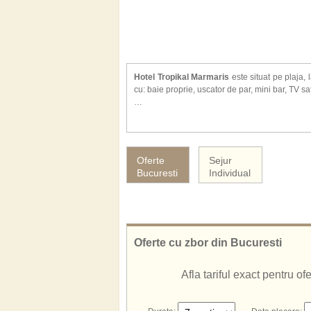
Hotel Tropikal Marmaris
este situat pe plaja,
cu: baie proprie, uscator de par, mini bar, TV sat
Alte facilitati de care veti beneficia la hotel Tr
piscina exterioara, cabinet medical, spalatorie,
live, baie turceasca, sauna, masaj, sporturi acv
Hotelul Tropikal Marmaris ofera servicii all inlus
Oferte
Sejur
Bucuresti
Individual
Oferte cu zbor din Bucuresti
Afla tariful exact pentru o