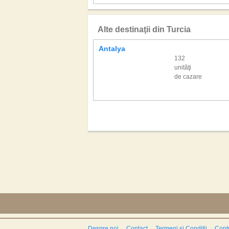
Alte destinaţii din Turcia
Antalya
132
unităţi
de cazare
Despre noi
Contact
Termeni si Conditii
Contr