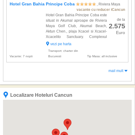
Hotel Gran Bahia Principe Coba
, Riviera Maya
vacante cu reducer iCancun
Hotel Gran Bahia Principe Coba este
de la
situat in Akumal aproape de Riviera
2.575
Maya Golf Club, Akumal Beach,
Aktun Chen., plaja Xcacel si Xcacel-
Euro
Xcacelito Sanctuary. Complexul
dispune de 1080 spatii de cazare
vezi pe harta
dotate cu: aer conditionat, minibar, facilitati de
Transport: charter din
preparare ceai / cafea...
Vacante: 7 nopti
Bucuresti
Tip Masa: all inclusive
mail mult
Localizare Hoteluri Cancun