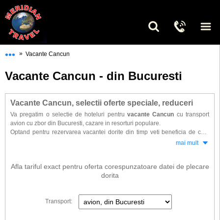
•••
»
Vacante Cancun
Vacante Cancun - din Bucuresti
Vacante Cancun, selectii oferte speciale, reduceri
Va pregatim o selectie de hoteluri pentru
vacante Cancun
cu transport
avion cu zbor din Bucuresti, cazare in resorturi populare.
Optand pentru rezervarea vacantei dorite din timp veti beneficia de cele
mai mari reduceri early booking, preturi promotionale & discounturi
mai mult
substantiale Pentru sejur de neuitat intr-una dintre cele mai renumite
destinatii din Mexic.
Afla tariful exact pentru oferta corespunzatoare datei de plecare
Gasiti la noi o selectie de hoteluri dintre cele mai vandute in ultimii ani.
dorita
Transport: