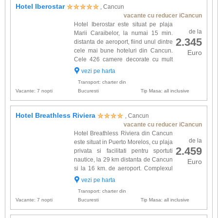
Hotel Iberostar
, Cancun
vacante cu reducer iCancun
Hotel Iberostar este situat pe plaja
de la
Marii Caraibelor, la numai 15 min.
2.345
distanta de aeroport, fiind unul dintre
cele mai bune hoteluri din Cancun.
Euro
Cele 426 camere decorate cu mult
gust, sunt dotate cu: aer conditionat,
vezi pe harta
acces Wi-Fi, minibar, seif, TV cablu, baie proprie,
Transport: charter din
usca...
Vacante: 7 nopti
Bucuresti
Tip Masa: all inclusive
Hotel Breathless Riviera
, Cancun
vacante cu reducer iCancun
Hotel Breathless Riviera din Cancun
de la
este situat in Puerto Morelos, cu plaja
2.459
privata si facilitati pentru sportuti
nautice, la 29 km distanta de Cancun
Euro
si la 16 km. de aeroport. Complexul
inconjurat de verdeata tropicala ofera
vezi pe harta
526 spatii de cazare dotate cu: aer conditionat,
Transport: charter din
...
Vacante: 7 nopti
Bucuresti
Tip Masa: all inclusive