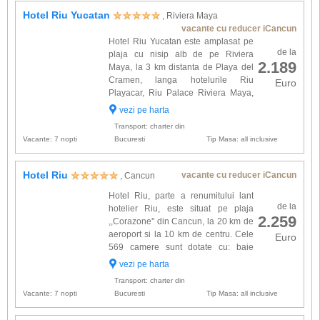
Hotel Riu Yucatan
, Riviera Maya
vacante cu reducer iCancun
Hotel Riu Yucatan este amplasat pe
de la
plaja cu nisip alb de pe Riviera
2.189
Maya, la 3 km distanta de Playa del
Cramen, langa hotelurile Riu
Euro
Playacar, Riu Palace Riviera Maya,
Riu Palace Mexico si Clubhotel
vezi pe harta
Tequila. Complexul dispune de 507 camere
Transport: charter din
dotate cu: baie proprie cu dus, usc...
Vacante: 7 nopti
Bucuresti
Tip Masa: all inclusive
Hotel Riu
vacante cu reducer iCancun
, Cancun
Hotel Riu, parte a renumitului lant
de la
hotelier Riu, este situat pe plaja
2.259
,,Corazone'' din Cancun, la 20 km de
aeroport si la 10 km de centru. Cele
Euro
569 camere sunt dotate cu: baie
proprie, aer conditionat, telefon, TV
vezi pe harta
satelit, seif, uscator de par, ventilator de tavan,
Transport: charter din
balcon /...
Vacante: 7 nopti
Bucuresti
Tip Masa: all inclusive