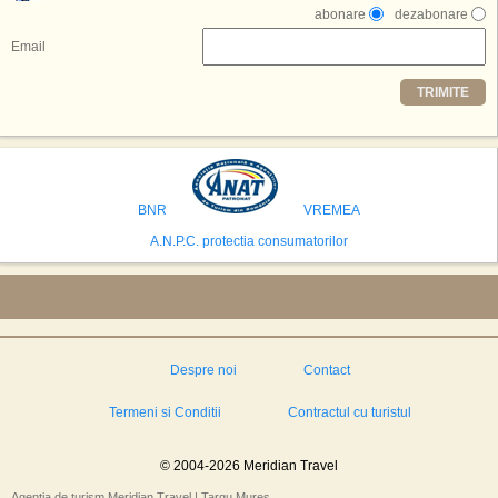
multe'', a declarat Michael R. Henderson, cofondator al Moon World
abonare
dezabonare
Resorts, citat de Gulf News. Potrivit acestuia, 2026 ar putea deveni un an
decisiv pentru reali zarea proiectului.
Email
Printre celelalte tari care concureaza pentru a gazdui aceasta constructie
TRIMITE
se numara Australia, Brazilia, China, Egipt, India, Polonia, Thailanda,
Statele Unite si Emiratele Arabe Unite. China si Emiratele Arabe Unite ar
avea cele mai mari sanse de a castiga licitatia. Totusi, Spania, care se
preconizeaza ca va deveni a doua cea mai vizitata tara din lume in 2025,
isi bazeaza oferta pe infrastructura turistica solida si capacitatea hoteliera."
BNR
VREMEA
A.N.P.C. protectia consumatorilor
Despre noi
Contact
Termeni si Conditii
Contractul cu turistul
© 2004-2026 Meridian Travel
Agentia de turism Meridian Travel | Targu Mures