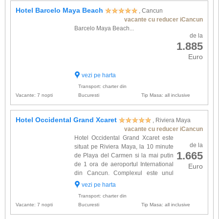
Hotel Barcelo Maya Beach
, Cancun
vacante cu reducer iCancun
Barcelo Maya Beach...
de la
1.885
Euro
vezi pe harta
Transport: charter din
Vacante: 7 nopti
Bucuresti
Tip Masa: all inclusive
Hotel Occidental Grand Xcaret
, Riviera Maya
vacante cu reducer iCancun
Hotel Occidental Grand Xcaret este
de la
situat pe Riviera Maya, la 10 minute
1.665
de Playa del Carmen si la mai putin
de 1 ora de aeroportul International
Euro
din Cancun. Complexul este unul
ecologic si este format din 769
vezi pe harta
camere spatioase amenajate in stil mexican si
Transport: charter din
dotate cu: minifrigi...
Vacante: 7 nopti
Bucuresti
Tip Masa: all inclusive