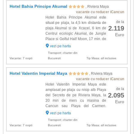
Hotel Bahia Principe Akumal
, Riviera Maya
vacante cu reducer iCancun
Hotel Bahia Principe Akumal este
de la
situat pe plaja, la 4,5 km distanta de
2.119
plaja Akumal si de Xcacel, 6 km de
Centrul ecologic Akumal, de Jungle
Euro
Place si Golful Half Moon, 17 min. de
mers pe jos de Clubul de Golf Riviera
vezi pe harta
Maya. Complexul ofera 758 spatii de cazare
Transport: charter din
dotate cu: bai...
Vacante: 7 nopti
Bucuresti
Tip Masa: all inclusive
Hotel Valentin Imperial Maya
, Riviera Maya
vacante cu reducer iCancun
Hotel Valentin Imperial Maya este
de la
amplasat pe plaja cu nisip alb Playa
2.095
del Secreto de pe Riviera Maya, la
20 min de mers cu masina de
Euro
Cancun sau Playa del Carmen.
Complexul se distinge prin eleganta
vezi pe harta
si originalitate si dispune de 540 spatii de
Transport: charter din
cazare fiind inconjurat de grad...
Vacante: 7 nopti
Bucuresti
Tip Masa: all inclusive