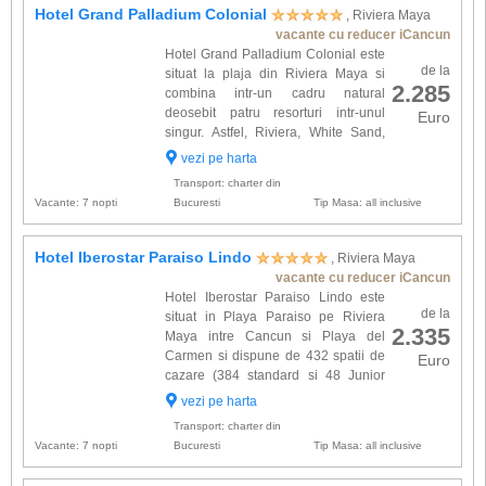
Hotel Grand Palladium Colonial
, Riviera Maya
vacante cu reducer iCancun
Hotel Grand Palladium Colonial este
de la
situat la plaja din Riviera Maya si
2.285
combina intr-un cadru natural
deosebit patru resorturi intr-unul
Euro
singur. Astfel, Riviera, White Sand,
Royal Suites Yucatan si Colonial &
vezi pe harta
Kantenah Resort and Spa va ofera tot confortul
Transport: charter din
necesar pentru a pe...
Vacante: 7 nopti
Bucuresti
Tip Masa: all inclusive
Hotel Iberostar Paraiso Lindo
, Riviera Maya
vacante cu reducer iCancun
Hotel Iberostar Paraiso Lindo este
de la
situat in Playa Paraiso pe Riviera
2.335
Maya intre Cancun si Playa del
Carmen si dispune de 432 spatii de
Euro
cazare (384 standard si 48 Junior
Suites). Camerele sunt dotate cu: aer
vezi pe harta
conditionat, baie proprie de marmura cu cada,
Transport: charter din
oglinda, uscator de p...
Vacante: 7 nopti
Bucuresti
Tip Masa: all inclusive