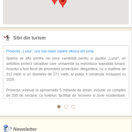
Stiri din turism
Proiectul ,,Luna'', cea mai mare cladire sferica din lume
Spania se afla printre cei zece candidati pentru a gazdui ,,Luna'', un
ambitios proiect canadian care urmareste sa reproduca suprafata lunara.
Anuntul a fost facut de promotorii proiectului. Megasfera, cu o inaltime de
312 metri si un diametru de 271 metri, ar putea fi construita incepand cu
2026
Proiectul, evaluat la aproximativ 5 miliarde de dolari, include un complex
de 200 de hectare, cu hoteluri, facilitati de recreere si zone rezidentiale.
Conceptul depaseste ideea unui simplu hotel tematic, avand ca scop
atragerea a pana la 10 milioane de turisti anual. �Luna� ar putea deveni
o atractie de top, 2,5 milioane de vizitatori fiind asteptati sa experimenteze
exclusiv simularea suprafetei lunare.
,,Credem ca exista sanse mari sa anuntam nu doar o locatie, ci poate mai
Newsletter