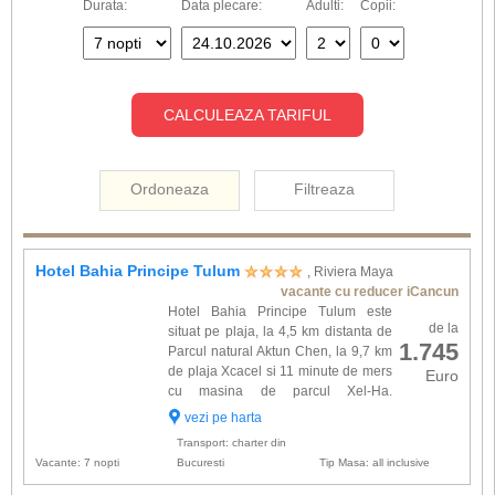
Durata:
Data plecare:
Adulti:
Copii:
CALCULEAZA TARIFUL
Ordoneaza
Filtreaza
Hotel Bahia Principe Tulum
, Riviera Maya
vacante cu reducer iCancun
Hotel Bahia Principe Tulum este
de la
situat pe plaja, la 4,5 km distanta de
1.745
Parcul natural Aktun Chen, la 9,7 km
de plaja Xcacel si 11 minute de mers
Euro
cu masina de parcul Xel-Ha.
Complexul ofera 978 spatii de cazare
vezi pe harta
amenajate elegant si dotate cu: baie proprie,
Transport: charter din
minibar, acces inte...
Vacante: 7 nopti
Bucuresti
Tip Masa: all inclusive