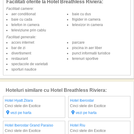
Facilitati oferite la Hotel Breathless Riviera:
Facilitati camere:
aer conditionat
baie cu dus
baie cu cada
frigider in camera
telefon in camera
televizor in camera
televiziune prin cablu
Facilitati generale:
acces internet
parcare
bar de zi
piscina in aer liber
divertisment
punct informatii turistice
restaurant
terenuri sportive
spectacole de varietati
sporturi nautice
Hoteluri similare cu Hotel Breathless Riviera:
Hotel Hyatt Zilara
Hotel Iberostar
Cinci stele din Exotice
Cinci stele din Exotice
vezi pe harta
vezi pe harta
Hotel Iberostar Grand Paraiso
Hotel Riu
Cinci stele din Exotice
Cinci stele din Exotice