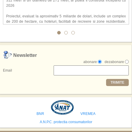
312 metri si un diametru de 271 metri, ar putea fi construita incepand cu
2026
Proiectul, evaluat la aproximativ 5 miliarde de dolari, include un complex
de 200 de hectare, cu hoteluri, facilitati de recreere si zone rezidentiale.
Conceptul depaseste ideea unui simplu hotel tematic, avand ca scop
atragerea a pana la 10 milioane de turisti anual. �Luna� ar putea deveni
o atractie de top, 2,5 milioane de vizitatori fiind asteptati sa experimenteze
exclusiv simularea suprafetei lunare.
,,Credem ca exista sanse mari sa anuntam nu doar o locatie, ci poate mai
Newsletter
multe'', a declarat Michael R. Henderson, cofondator al Moon World
abonare
dezabonare
Resorts, citat de Gulf News. Potrivit acestuia, 2026 ar putea deveni un an
decisiv pentru reali zarea proiectului.
Email
Printre celelalte tari care concureaza pentru a gazdui aceasta constructie
TRIMITE
se numara Australia, Brazilia, China, Egipt, India, Polonia, Thailanda,
Statele Unite si Emiratele Arabe Unite. China si Emiratele Arabe Unite ar
avea cele mai mari sanse de a castiga licitatia. Totusi, Spania, care se
preconizeaza ca va deveni a doua cea mai vizitata tara din lume in 2025,
isi bazeaza oferta pe infrastructura turistica solida si capacitatea hoteliera."
BNR
VREMEA
A.N.P.C. protectia consumatorilor