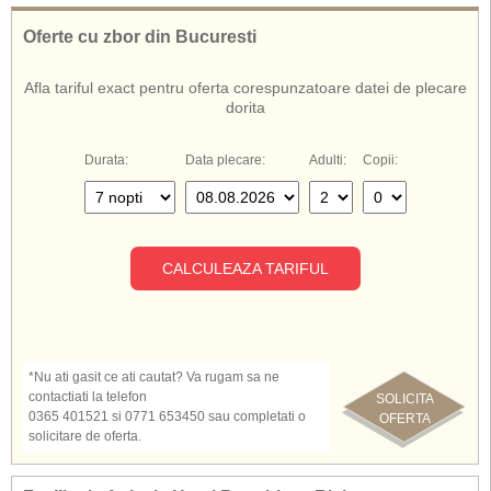
Oferte cu zbor din Bucuresti
Afla tariful exact pentru oferta corespunzatoare datei de plecare
dorita
Durata:
Data plecare:
Adulti:
Copii:
CALCULEAZA TARIFUL
*Nu ati gasit ce ati cautat? Va rugam sa ne
contactiati la telefon
SOLICITA
0365 401521 si 0771 653450 sau completati o
OFERTA
solicitare de oferta.