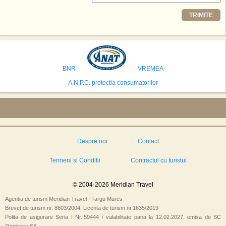
Printre celelalte tari care concureaza pentru a gazdui aceasta constructie
TRIMITE
se numara Australia, Brazilia, China, Egipt, India, Polonia, Thailanda,
Statele Unite si Emiratele Arabe Unite. China si Emiratele Arabe Unite ar
avea cele mai mari sanse de a castiga licitatia. Totusi, Spania, care se
preconizeaza ca va deveni a doua cea mai vizitata tara din lume in 2025,
isi bazeaza oferta pe infrastructura turistica solida si capacitatea hoteliera."
BNR
VREMEA
A.N.P.C. protectia consumatorilor
Despre noi
Contact
Termeni si Conditii
Contractul cu turistul
© 2004-2026 Meridian Travel
Agentia de turism Meridian Travel | Targu Mures
Brevet de turism nr. 8603/2004, Licenta de turism nr.1635/2019
Polita de asigurare Seria I Nr..59444 / valabilitate pana la 12.02.2027, emisa de SC
Omniasig SA