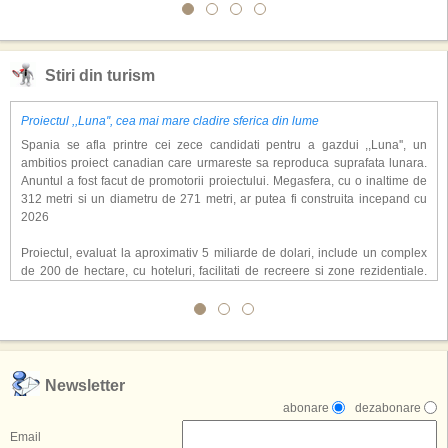
Stiri din turism
Proiectul ,,Luna'', cea mai mare cladire sferica din lume
Spania se afla printre cei zece candidati pentru a gazdui ,,Luna'', un
ambitios proiect canadian care urmareste sa reproduca suprafata lunara.
Anuntul a fost facut de promotorii proiectului. Megasfera, cu o inaltime de
312 metri si un diametru de 271 metri, ar putea fi construita incepand cu
2026
Proiectul, evaluat la aproximativ 5 miliarde de dolari, include un complex
de 200 de hectare, cu hoteluri, facilitati de recreere si zone rezidentiale.
Conceptul depaseste ideea unui simplu hotel tematic, avand ca scop
atragerea a pana la 10 milioane de turisti anual. �Luna� ar putea deveni
o atractie de top, 2,5 milioane de vizitatori fiind asteptati sa experimenteze
exclusiv simularea suprafetei lunare.
,,Credem ca exista sanse mari sa anuntam nu doar o locatie, ci poate mai
Newsletter
multe'', a declarat Michael R. Henderson, cofondator al Moon World
abonare
dezabonare
Resorts, citat de Gulf News. Potrivit acestuia, 2026 ar putea deveni un an
decisiv pentru reali zarea proiectului.
Email