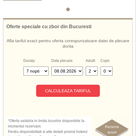
babysitting, centru fitness, teren de tenis, programe de divertisment,
discoteca, plimbari cu banana, catamaran, windsurfing, caiac si
snorkeling, parcare.
Hotelul Grand Bahia Principe Turquesa ofera servicii cu All Inclusive
Oferte speciale cu zbor din Bucuresti
Afla tariful exact pentru oferta corespunzatoare datei de plecare
dorita
Durata:
Data plecare:
Adulti:
Copii:
CALCULEAZA TARIFUL
*Oferta valabila in limita locurilor disponibile la
momentul rezervarii.
Rezerva
Pentru disponibilitati si alte detalii privind hotelul
acum