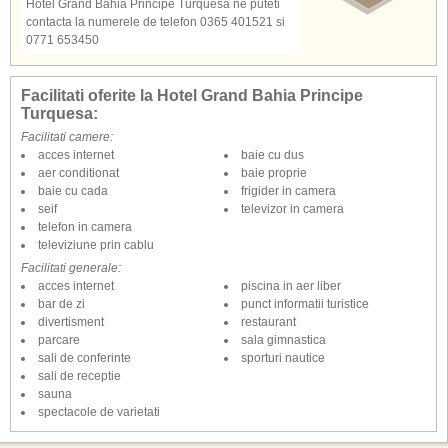
Hotel Grand Bahia Principe Turquesa ne puteti
contacta la numerele de telefon 0365 401521 si
0771 653450
Facilitati oferite la Hotel Grand Bahia Principe
Turquesa:
Facilitati camere:
acces internet
baie cu dus
aer conditionat
baie proprie
baie cu cada
frigider in camera
seif
televizor in camera
telefon in camera
televiziune prin cablu
Facilitati generale:
acces internet
piscina in aer liber
bar de zi
punct informatii turistice
divertisment
restaurant
parcare
sala gimnastica
sali de conferinte
sporturi nautice
sali de receptie
sauna
spectacole de varietati