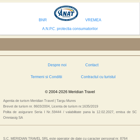
avea cele mai mari sanse de a castiga licitatia. Totusi, Spania, care se
preconizeaza ca va deveni a doua cea mai vizitata tara din lume in 2025,
isi bazeaza oferta pe infrastructura turistica solida si capacitatea hoteliera."
BNR
VREMEA
A.N.P.C. protectia consumatorilor
Despre noi
Contact
Termeni si Conditii
Contractul cu turistul
© 2004-2026 Meridian Travel
Agentia de turism Meridian Travel | Targu Mures
Brevet de turism nr. 8603/2004, Licenta de turism nr.1635/2019
Polita de asigurare Seria I Nr..59444 / valabilitate pana la 12.02.2027, emisa de SC
Omniasig SA
S.C. MERIDIAN TRAVEL SRL este operator de date cu caracter personal nr. 8764