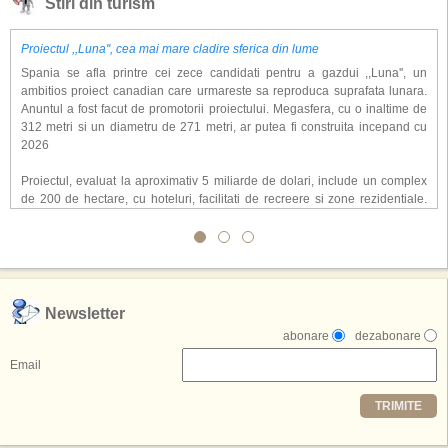
Stiri din turism
Proiectul ,,Luna'', cea mai mare cladire sferica din lume
Spania se afla printre cei zece candidati pentru a gazdui ,,Luna'', un
ambitios proiect canadian care urmareste sa reproduca suprafata lunara.
Anuntul a fost facut de promotorii proiectului. Megasfera, cu o inaltime de
312 metri si un diametru de 271 metri, ar putea fi construita incepand cu
2026
Proiectul, evaluat la aproximativ 5 miliarde de dolari, include un complex
de 200 de hectare, cu hoteluri, facilitati de recreere si zone rezidentiale.
Conceptul depaseste ideea unui simplu hotel tematic, avand ca scop
atragerea a pana la 10 milioane de turisti anual. �Luna� ar putea deveni
o atractie de top, 2,5 milioane de vizitatori fiind asteptati sa experimenteze
exclusiv simularea suprafetei lunare.
,,Credem ca exista sanse mari sa anuntam nu doar o locatie, ci poate mai
Newsletter
multe'', a declarat Michael R. Henderson, cofondator al Moon World
abonare
dezabonare
Resorts, citat de Gulf News. Potrivit acestuia, 2026 ar putea deveni un an
decisiv pentru reali zarea proiectului.
Email
Printre celelalte tari care concureaza pentru a gazdui aceasta constructie
TRIMITE
se numara Australia, Brazilia, China, Egipt, India, Polonia, Thailanda,
Statele Unite si Emiratele Arabe Unite. China si Emiratele Arabe Unite ar