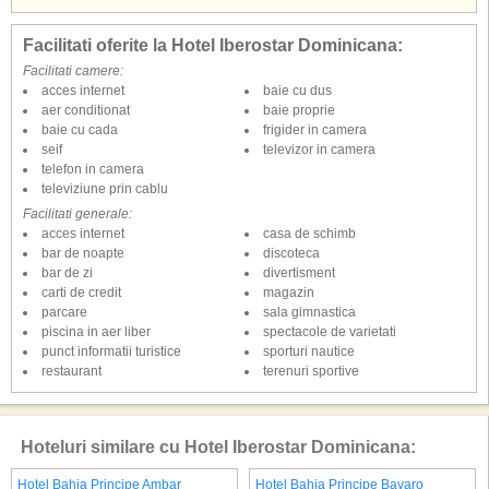
Facilitati oferite la Hotel Iberostar Dominicana:
Facilitati camere:
acces internet
baie cu dus
aer conditionat
baie proprie
baie cu cada
frigider in camera
seif
televizor in camera
telefon in camera
televiziune prin cablu
Facilitati generale:
acces internet
casa de schimb
bar de noapte
discoteca
bar de zi
divertisment
carti de credit
magazin
parcare
sala gimnastica
piscina in aer liber
spectacole de varietati
punct informatii turistice
sporturi nautice
restaurant
terenuri sportive
Hoteluri similare cu Hotel Iberostar Dominicana:
Hotel Bahia Principe Ambar
Hotel Bahia Principe Bavaro