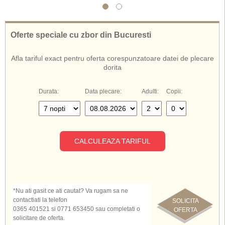
disco, club de noapte, cazino, locuri de joaca pentrui copii, miniclub pentru
copii, sporturi de teren, teren de golf, sporturi pe apa nemotorizate si
motorizate, centru profesional de scuba diving si snorkeling.
Hotelul Iberostar Dominicana ofera servicii cu All Inclusive
.
Oferte speciale cu zbor din Bucuresti
Afla tariful exact pentru oferta corespunzatoare datei de plecare
dorita
Durata:
Data plecare:
Adulti:
Copii:
CALCULEAZA TARIFUL
*Nu ati gasit ce ati cautat? Va rugam sa ne
contactiati la telefon
SOLICITA
0365 401521 si 0771 653450 sau completati o
OFERTA
solicitare de oferta.