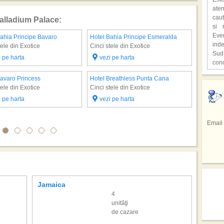
mili
aten
o at
caut
Palladium Palace:
ast
si 
supr
Eve
ahia Principe Bavaro
Hotel Bahia Principe Esmeralda
Hotel Ca
ind
tele din Exotice
Cinci stele din Exotice
Cinci ste
,,C
Sud
o lo
i pe harta
vezi pe harta
vezi 
con
Hen
unic
cita
Hot
Bavaro Princess
Hotel Breathless Punta Cana
Hotel Ib
Fiec
deve
,,Lo
tele din Exotice
Cinci stele din Exotice
Cinci ste
Peis
cioc
film
Redu
avu
i pe harta
vezi pe harta
vezi 
Pri
NEW
In u
repr
gaz
tele
res
Braz
Email
facu
spe
Sta
Sez
spec
Emir
regi
de 
din 
Si a
prec
Sici
totul
tar
sap
inf
adev
Cofe
hote
Jamaica
Seych
pers
mod
4
culi
unităţi
drag
de cazare
Cel 
Mexi
Emmy