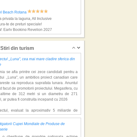
el Beach Rotana
a privata la laguna, All Inclusive
ra-te de preturi speciale!
: Early Booking Revelion 2027
ante exotice-n Mauritius
Stiri din turism
ectul ,,Luna'', cea mai mare cladire sferica din
e
ia se afla printre cei zece candidati pentru a
ui ,,Luna'', un ambitios proiect canadian care
areste sa reproduca suprafata lunara. Anuntul
st facut de promotorii proiectului. Megasfera, cu
naltime de 312 metri si un diametru de 271
l The Ravenala Attitude
i, ar putea fi construita incepand cu 2026
ele tropicale, natura salbatica
ra-te de preturi speciale!
iectul, evaluat la aproximativ 5 miliarde de
: Early Booking Revelion 2027
ari, include un complex de 200 de hectare, cu
luri, facilitati de recreere si zone rezidentiale.
igatorii Cupei Mondiale de Produse de
ceptul depaseste ideea unui simplu hotel
ante exotice-n Tailanda
serie
atic, avand ca scop atragerea a pana la 10
e o chestiune de mandrie nationala, echipe