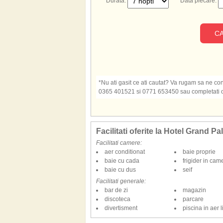
Durata:
Data plecare:
CA
*Nu ati gasit ce ati cautat? Va rugam sa ne cont
0365 401521 si 0771 653450 sau completati o s
Facilitati oferite la Hotel Grand P
Facilitati camere:
aer conditionat
baie proprie
baie cu cada
frigider in cam
baie cu dus
seif
Facilitati generale:
bar de zi
magazin
discoteca
parcare
divertisment
piscina in aer l