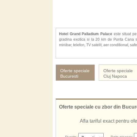
Hotel Grand Palladium Palace
este situat p
gradina exotica si la 20 km de Punta Cana si
minibar, telefon, TV satelit, aer conditionat, saf
Alte facilitati la hotel Grand Palladium Palace: 
tratamente de infrumusetare, masaj), posibili
supermarket, acces internet, etc.
Oferte speciale
Oferte speciale
Hotelul Grand Palladium Palace ofera servicii c
Bucuresti
Cluj Napoca
Oferte speciale cu zbor din Bucur
Afla tariful exact pentru o