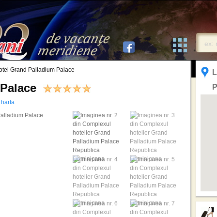
otel Grand Palladium Palace
L
m Palace
P
 harta