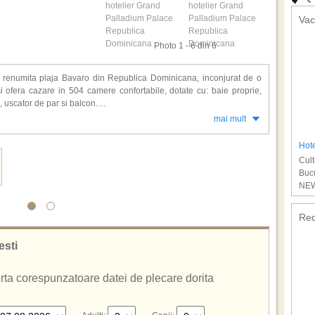
Vac
Photo 1 - 6 din 6
e renumita plaja Bavaro din Republica Dominicana, inconjurat de o
 ofera cazare in 504 camere confortabile, dotate cu: baie proprie,
e, uscator de par si balcon.
mai mult
restaurante, baruri, piscine, centru Spa (sauna, jacuzzi, baie cu aburi,
tati de sport ( tenis, volei, basket, fitness), discoteca, magazin,
Hote
Cult
u All Inclusive
Bucu
NEW
Red
esti
ferta corespunzatoare datei de plecare dorita