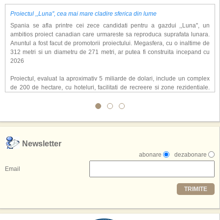
Proiectul ,,Luna'', cea mai mare cladire sferica din lume
Spania se afla printre cei zece candidati pentru a gazdui ,,Luna'', un
ambitios proiect canadian care urmareste sa reproduca suprafata lunara.
Anuntul a fost facut de promotorii proiectului. Megasfera, cu o inaltime de
312 metri si un diametru de 271 metri, ar putea fi construita incepand cu
2026
Proiectul, evaluat la aproximativ 5 miliarde de dolari, include un complex
de 200 de hectare, cu hoteluri, facilitati de recreere si zone rezidentiale.
Conceptul depaseste ideea unui simplu hotel tematic, avand ca scop
atragerea a pana la 10 milioane de turisti anual. �Luna� ar putea deveni
o atractie de top, 2,5 milioane de vizitatori fiind asteptati sa experimenteze
exclusiv simularea suprafetei lunare.
,,Credem ca exista sanse mari sa anuntam nu doar o locatie, ci poate mai
Newsletter
multe'', a declarat Michael R. Henderson, cofondator al Moon World
abonare
dezabonare
Resorts, citat de Gulf News. Potrivit acestuia, 2026 ar putea deveni un an
decisiv pentru reali zarea proiectului.
Email
Printre celelalte tari care concureaza pentru a gazdui aceasta constructie
TRIMITE
se numara Australia, Brazilia, China, Egipt, India, Polonia, Thailanda,
Statele Unite si Emiratele Arabe Unite. China si Emiratele Arabe Unite ar
avea cele mai mari sanse de a castiga licitatia. Totusi, Spania, care se