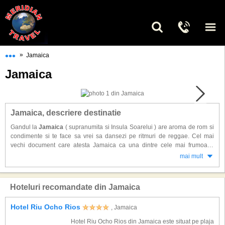
•••
»
Jamaica
Jamaica
Jamaica, descriere destinatie
Gandul la
Jamaica
( supranumita si Insula Soarelui ) are aroma de rom si
condimente si te face sa vrei sa dansezi pe ritmuri de reggae. Cel mai
vechi document care atesta Jamaica ca una dintre cele mai frumoase
locuri de vacanta este datat in 1494, cand Cristofor Columb a debarcat
mai mult
aici. El a descris locul ca un taram desprins din basme, cel mai frumos loc
care se poate vedea.
Hoteluri recomandate din Jamaica
Jamaica este a treia insula ca marime din insulele Marii Caraibe, dupa
Cuba si Hispaniola Jamaica, are 145 mile (233km) lungime si 51 mile
Hotel Riu Ocho Rios
, Jamaica
(82km) latime, fiind o imbinatatie intre cultura europena, cea africana si
araba. Capitala insulei este Kingston, situata pe coasta de sud. Jamaica
Hotel Riu Ocho Rios din Jamaica este situat pe plaja