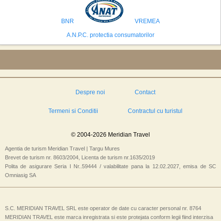
preconizeaza ca va deveni a doua cea mai vizitata tara din lume in 2025,
isi bazeaza oferta pe infrastructura turistica solida si capacitatea hoteliera."
BNR
VREMEA
A.N.P.C. protectia consumatorilor
Despre noi
Contact
Termeni si Conditii
Contractul cu turistul
© 2004-2026 Meridian Travel
Agentia de turism Meridian Travel | Targu Mures
Brevet de turism nr. 8603/2004, Licenta de turism nr.1635/2019
Polita de asigurare Seria I Nr..59444 / valabilitate pana la 12.02.2027, emisa de SC
Omniasig SA
S.C. MERIDIAN TRAVEL SRL este operator de date cu caracter personal nr. 8764
MERIDIAN TRAVEL este marca inregistrata si este protejata conform legii fiind interzisa