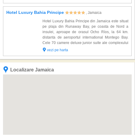
care veti beneficia...
Hotel Luxury Bahia Principe
, Jamaica
Hotel Luxury Bahia Principe din Jamaica este situat
pe plaja din Runaway Bay, pe coasta de Nord a
insulei, aproape de orasul Ocho Ríos, la 64 km.
distanta de aeroportul international Montego Bay.
Cele 70 camere deluxe junior suite ale complexului
construit in stil Victorian sunt amenajate intr-un
vezi pe harta
decor rafinat si sunt dotate cu: baie cu ...
Localizare Jamaica