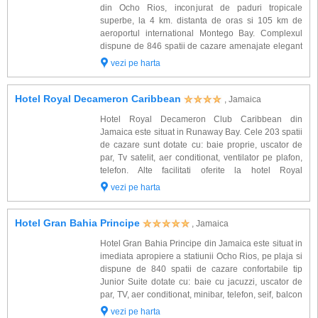
se evidentiaza ca una dintre cele mai verzi insule din Caraibe unde
din Ocho Rios, inconjurat de paduri tropicale
locuitorii transforma fiecare zi in sarbatoare prin coloritul deosebit al
superbe, la 4 km. distanta de oras si 105 km de
hainelor inflorate si atitudinea ospitaliera. Un autentic paradis al apelor:
aeroportul international Montego Bay. Complexul
peste 120 ape curgatoare, vai magnifice sau paduri tropicale, Jamaica
dispune de 846 spatii de cazare amenajate elegant
este un colt de rai ce asteapta sa fie descoperit.
si dotate cu: baie proprie, uscator de par, Tv satelit,
vezi pe harta
telefon, minibar, aer conditionat, vent...
O multime de statiuni, una mai frumoasa decat cealalta, se intind de-a
lungul coastei de nord a insulei. Binecuvantate cu plaje maiestuase, ele
Hotel Royal Decameron Caribbean
, Jamaica
reprezinta adevarate locuri paradisiace. Reimprospatat regulat de
adevarate dusuri de ploaie, Port Antonio este unul dintre cele mai
Hotel Royal Decameron Club Caribbean din
frumoase locuri din Jamaica, in timp ce mai departe, de-a lungul coastei,
Jamaica este situat in Runaway Bay. Cele 203 spatii
regiunea Ocho Rios- o plaja aurie de 60 de mile (97 km) intre Annotto si
de cazare sunt dotate cu: baie proprie, uscator de
Discovery Bay figureaza printre cele mai importante atractii turistice in
par, Tv satelit, aer conditionat, ventilator pe plafon,
Jamaica. Montego Bay este al doilea oras ca marime din Jamaica si Negril
telefon. Alte facilitati oferite la hotel Royal
este cea mai noua regiune a insulei, situata pe coasta de vest, aceasta
Decameron Club Caribbean: 3 restaurante, baruri,
vezi pe harta
urmand a fi dezvoltata pentru turism.
acces internet, terasa, club pentru copi...
Hotel Gran Bahia Principe
, Jamaica
Hotel Gran Bahia Principe din Jamaica este situat in
imediata apropiere a statiunii Ocho Rios, pe plaja si
dispune de 840 spatii de cazare confortabile tip
Junior Suite dotate cu: baie cu jacuzzi, uscator de
par, TV, aer conditionat, minibar, telefon, seif, balcon
cu vedere spre piscina sau ocean. Alte facilitati de
vezi pe harta