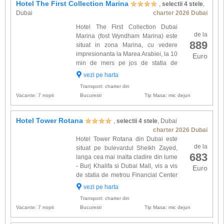
Hotel The First Collection Marina
,
selectii 4 stele
,
Dubai
charter 2026 Dubai
Hotel The First Collection Dubai
de la
Marina (fost Wyndham Marina) este
889
situat in zona Marina, cu vedere
impresionanta la Marea Arabiei, la 10
Euro
min de mers pe jos de statia de
metrou si tramvai JLT si ofera legaturi
vezi pe harta
spre cele mai importante cartiere de afaceri,
Transport: charter din
centre comerciale s...
Vacante: 7 nopti
Bucuresti
Tip Masa: mic dejun
Hotel Tower Rotana
,
selectii 4 stele
, Dubai
charter 2026 Dubai
Hotel Tower Rotana din Dubai este
de la
situat pe bulevardul Sheikh Zayed,
683
langa cea mai inalta cladire din lume
- Burj Khalifa si Dubai Mall, vis a vis
Euro
de statia de metrou Financial Center
si la numai 12km de Aeroportul
vezi pe harta
International Dubai si doar 5 minute de plaja
Transport: charter din
Jumeirah. Com...
Vacante: 7 nopti
Bucuresti
Tip Masa: mic dejun