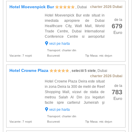
Hotel Moevenpick Bur
charter 2026 Dubai
, Dubai
Hotel Moevenpick Bur este situat in
de la
imediata apropiere de Dubai
679
Healthcare City, Wafi Mall, World
Trade Centre, Dubai International
Euro
Conference Centre si aeroportul
international. Cele 255 spatii de
vezi pe harta
cazare sunt amenajate intr-un stil contemporan
Transport: charter din
si sunt dotate cu: baie propri...
Vacante: 7 nopti
Bucuresti
Tip Masa: mic dejun
Hotel Crowne Plaza
,
selectii 5 stele
, Dubai
charter 2026 Dubai
Hotel Crowne Plaza Deira este situat
de la
in zona Deira la 300 de metri de Reef
783
Shopping Mall, vizavi de statia de
metrou Salah Al Din (cu legaturi
Euro
facile spre cartierul Jumeirah şi
centrul comercial Mall of Emirates) si
vezi pe harta
la 5 km. distanta de Aeroportul internaţional.
Transport: charter din
Cele 300 s...
Vacante: 7 nopti
Bucuresti
Tip Masa: mic dejun