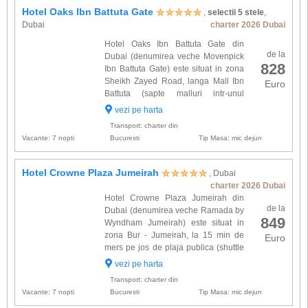
Hotel Oaks Ibn Battuta Gate
,
selectii 5 stele
,
Dubai
charter 2026 Dubai
Hotel Oaks Ibn Battuta Gate din
de la
Dubai (denumirea veche Movenpick
828
Ibn Battuta Gate) este situat in zona
Sheikh Zayed Road, langa Mall Ibn
Euro
Battuta (sapte malluri intr-unul
singur), la 10 minute de mers cu
vezi pe harta
masina de zona Dubai Marina si Emirates Mall
Transport: charter din
is la aprox 30 min de mers ...
Vacante: 7 nopti
Bucuresti
Tip Masa: mic dejun
Hotel Crowne Plaza Jumeirah
, Dubai
charter 2026 Dubai
Hotel Crowne Plaza Jumeirah din
de la
Dubai (denumirea veche Ramada by
849
Wyndham Jumeirah) este situat in
zona Bur - Jumeirah, la 15 min de
Euro
mers pe jos de plaja publica (shuttle
la plaja si la malluri). Cele 252
vezi pe harta
camere sunt spatioase si sunt dotate cu: baie
Transport: charter din
proprie, uscator de par, ...
Vacante: 7 nopti
Bucuresti
Tip Masa: mic dejun