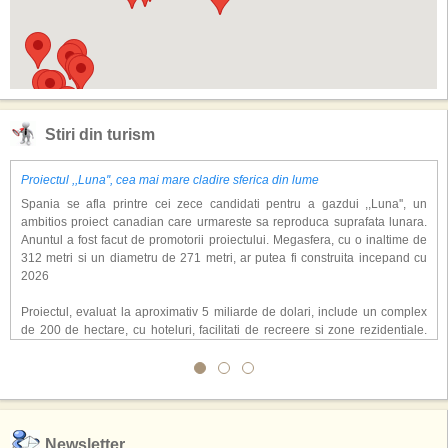
Stiri din turism
Proiectul ,,Luna'', cea mai mare cladire sferica din lume
Spania se afla printre cei zece candidati pentru a gazdui ,,Luna'', un
ambitios proiect canadian care urmareste sa reproduca suprafata lunara.
Anuntul a fost facut de promotorii proiectului. Megasfera, cu o inaltime de
312 metri si un diametru de 271 metri, ar putea fi construita incepand cu
2026
Proiectul, evaluat la aproximativ 5 miliarde de dolari, include un complex
de 200 de hectare, cu hoteluri, facilitati de recreere si zone rezidentiale.
Conceptul depaseste ideea unui simplu hotel tematic, avand ca scop
atragerea a pana la 10 milioane de turisti anual. �Luna� ar putea deveni
o atractie de top, 2,5 milioane de vizitatori fiind asteptati sa experimenteze
exclusiv simularea suprafetei lunare.
,,Credem ca exista sanse mari sa anuntam nu doar o locatie, ci poate mai
Newsletter