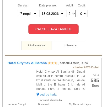
Durata:
Data plecare:
Adulti:
Copii:
CALCULEAZA TARIFUL
Ordoneaza
Filtreaza
Hotel Citymax Al Barsha
,
selectii 3 stele
, Dubai
charter 2026 Dubai
Hotel Citymax Al Barsha din Dubai
de la
este situat in centrul orasului, la 0,3
585
km distanta de Ski Dubai, 0,5 km de
Mall of the Emirates, 2 km de Al
Euro
Barsha Park, 3 km de Gold &
Diamond Park, 5,6 km de Burj Al
vezi pe harta
Arab, 11, 1 km de plaja Jumeirah si la 20 km de
Transport: charter din
Aeroportul International...
Vacante: 7 nopti
Bucuresti
Tip Masa: mic dejun