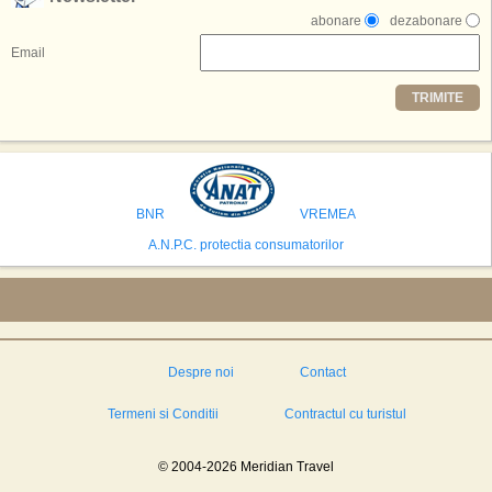
multe'', a declarat Michael R. Henderson, cofondator al Moon World
abonare
dezabonare
Resorts, citat de Gulf News. Potrivit acestuia, 2026 ar putea deveni un an
decisiv pentru reali zarea proiectului.
Email
Printre celelalte tari care concureaza pentru a gazdui aceasta constructie
TRIMITE
se numara Australia, Brazilia, China, Egipt, India, Polonia, Thailanda,
Statele Unite si Emiratele Arabe Unite. China si Emiratele Arabe Unite ar
avea cele mai mari sanse de a castiga licitatia. Totusi, Spania, care se
preconizeaza ca va deveni a doua cea mai vizitata tara din lume in 2025,
isi bazeaza oferta pe infrastructura turistica solida si capacitatea hoteliera."
BNR
VREMEA
A.N.P.C. protectia consumatorilor
Despre noi
Contact
Termeni si Conditii
Contractul cu turistul
© 2004-2026 Meridian Travel