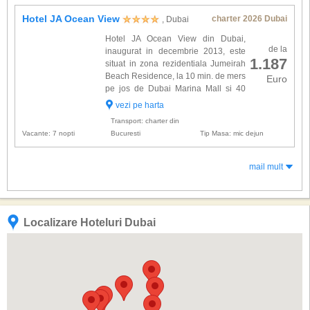
Hotel JA Ocean View
charter 2026 Dubai
, Dubai
Hotel JA Ocean View din Dubai,
de la
inaugurat in decembrie 2013, este
1.187
situat in zona rezidentiala Jumeirah
Beach Residence, la 10 min. de mers
Euro
pe jos de Dubai Marina Mall si 40
min de mers cu masina de Aeroportul
vezi pe harta
International Dubai. Complexul dispune de 334
Transport: charter din
de camere si suite cu...
Vacante: 7 nopti
Bucuresti
Tip Masa: mic dejun
mail mult
Localizare Hoteluri Dubai