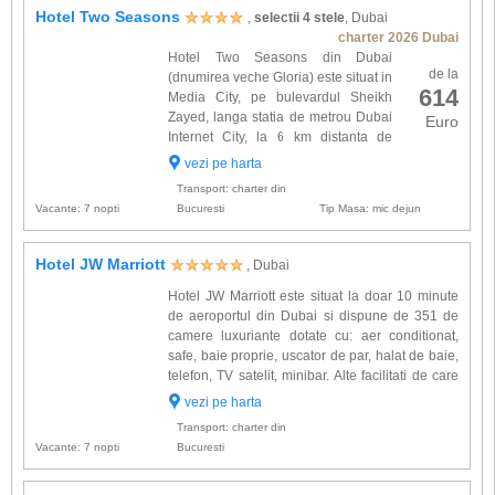
Hotel Two Seasons
,
selectii 4 stele
, Dubai
charter 2026 Dubai
Hotel Two Seasons din Dubai
de la
(dnumirea veche Gloria) este situat in
614
Media City, pe bulevardul Sheikh
Zayed, langa statia de metrou Dubai
Euro
Internet City, la 6 km distanta de
parcul acvatic Wild Wadi, 10 min. de
vezi pe harta
mers cu masina de Beach Mall de la Jumeirah
Transport: charter din
Beach Residence. Comple...
Vacante: 7 nopti
Bucuresti
Tip Masa: mic dejun
Hotel JW Marriott
, Dubai
Hotel JW Marriott este situat la doar 10 minute
de aeroportul din Dubai si dispune de 351 de
camere luxuriante dotate cu: aer conditionat,
safe, baie proprie, uscator de par, halat de baie,
telefon, TV satelit, minibar. Alte facilitati de care
veti beneficia la hotelul JW Marriott: 10
vezi pe harta
restaurante, baruri, piscina pe acoperis, centru
Transport: charter din
w...
Vacante: 7 nopti
Bucuresti