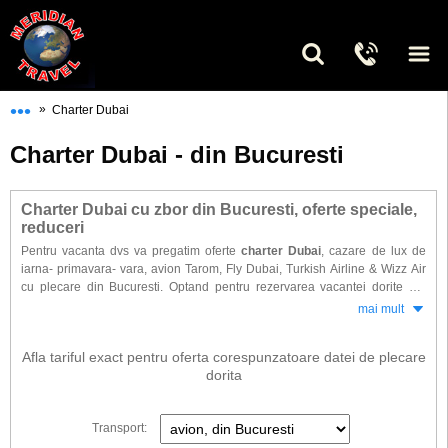
•••
»
Charter Dubai
Charter Dubai - din Bucuresti
Charter Dubai cu zbor din Bucuresti, oferte speciale,
reduceri
Pentru vacanta dvs va pregatim oferte
charter Dubai
, cazare de lux de
iarna- primavara- vara, avion Tarom, Fly Dubai, Turkish Airline & Wizz Air
cu plecare din Bucuresti. Optand pentru rezervarea vacantei dorite din
timp veti beneficia de cele mai mari reduceri last minute & early booking,
mai mult
preturi promotionale & discounturi substantiale Pentru vacanta intr-una din
popularele zone: Al Barsha, Bur Dubai, Deira, Jumeirah sau Sheikh
Afla tariful exact pentru oferta corespunzatoare datei de plecare
Zayed.
dorita
Gasiti la noi o selectie de hoteluri dintre cele mai vandute in ultimii ani.
Transport: