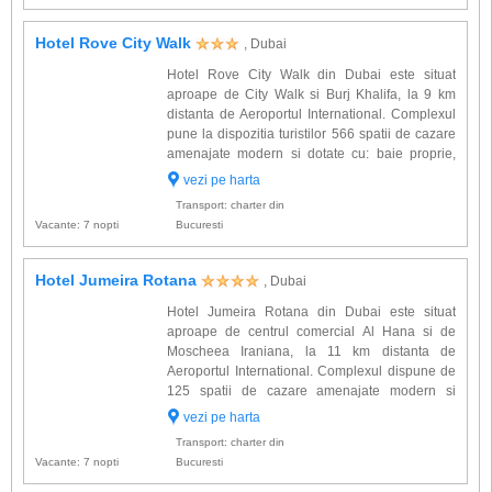
Hotel Rove City Walk
, Dubai
Hotel Rove City Walk din Dubai este situat
aproape de City Walk si Burj Khalifa, la 9 km
distanta de Aeroportul International. Complexul
pune la dispozitia turistilor 566 spatii de cazare
amenajate modern si dotate cu: baie proprie,
uscator de par, acces internet WiFi, aer
vezi pe harta
conditionat, TV satelit cu ecran plat, minibar, seif.
Transport: charter din
Alte faci...
Vacante: 7 nopti
Bucuresti
Hotel Jumeira Rotana
, Dubai
Hotel Jumeira Rotana din Dubai este situat
aproape de centrul comercial Al Hana si de
Moscheea Iraniana, la 11 km distanta de
Aeroportul International. Complexul dispune de
125 spatii de cazare amenajate modern si
dotate cu: baie proprie, articole de toaleta, aer
vezi pe harta
conditionat, radio, balcon, uscator de par, fier de
Transport: charter din
calcat, acces internet ...
Vacante: 7 nopti
Bucuresti