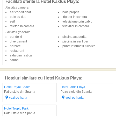
Facilitati oferite la Hotel Kaktus Playa:
Facilitati camere:
aer conditionat
baie proprie
baie cu dus
frigider in camera
seif
televiziune prin cablu
telefon in camera
televizor in camera
Facilitati generale:
bar de zi
piscina acoperita
divertisment
piscina in aer liber
parcare
punct informatii turistice
restaurant
sala gimnastica
sauna
Hoteluri similare cu Hotel Kaktus Playa:
Hotel Royal Beach
Hotel Tahiti Playa
Patru stele din Spania
Patru stele din Spania
vezi pe harta
vezi pe harta
Hotel Tropic Park
Patru stele din Spania