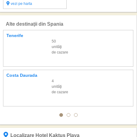
vezi pe harta
Alte destinaţii din Spania
Tenerife
50
unităţi
de cazare
Costa Daurada
4
unităţi
de cazare
Localizare Hotel Kaktus Playa