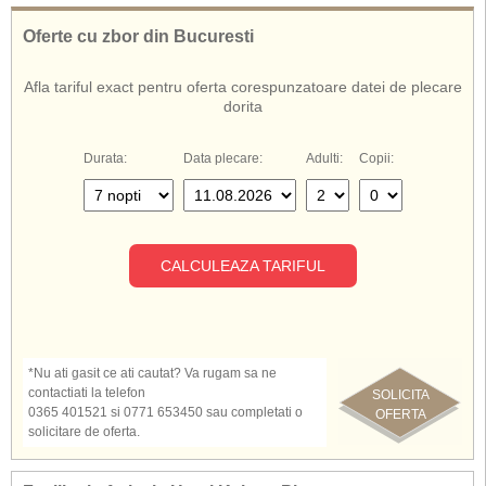
Oferte cu zbor din Bucuresti
Afla tariful exact pentru oferta corespunzatoare datei de plecare
dorita
Durata:
Data plecare:
Adulti:
Copii:
CALCULEAZA TARIFUL
*Nu ati gasit ce ati cautat? Va rugam sa ne
contactiati la telefon
SOLICITA
0365 401521 si 0771 653450 sau completati o
OFERTA
solicitare de oferta.