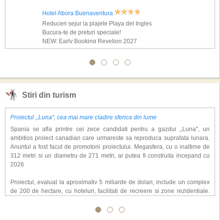
Hotel Abora Buenaventura
Reduceri sejur la plajele Playa del Ingles
Bucura-te de preturi speciale!
NEW: Early Booking Revelion 2027
Stiri din turism
Proiectul ,,Luna'', cea mai mare cladire sferica din lume
Spania se afla printre cei zece candidati pentru a gazdui ,,Luna'', un
ambitios proiect canadian care urmareste sa reproduca suprafata lunara.
Anuntul a fost facut de promotorii proiectului. Megasfera, cu o inaltime de
312 metri si un diametru de 271 metri, ar putea fi construita incepand cu
2026
Proiectul, evaluat la aproximativ 5 miliarde de dolari, include un complex
de 200 de hectare, cu hoteluri, facilitati de recreere si zone rezidentiale.
Conceptul depaseste ideea unui simplu hotel tematic, avand ca scop
atragerea a pana la 10 milioane de turisti anual. �Luna� ar putea deveni
o atractie de top, 2,5 milioane de vizitatori fiind asteptati sa experimenteze