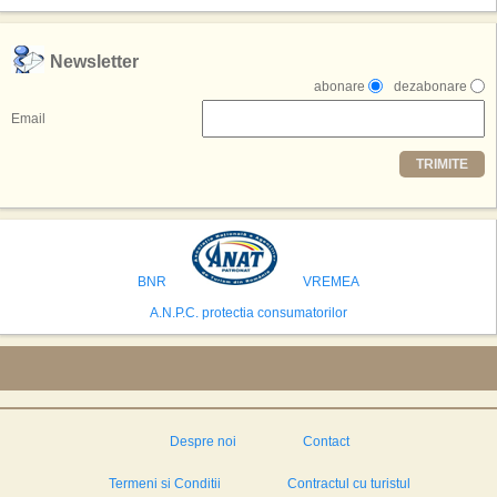
exclusiv simularea suprafetei lunare.
,,Credem ca exista sanse mari sa anuntam nu doar o locatie, ci poate mai
Newsletter
multe'', a declarat Michael R. Henderson, cofondator al Moon World
abonare
dezabonare
Resorts, citat de Gulf News. Potrivit acestuia, 2026 ar putea deveni un an
decisiv pentru reali zarea proiectului.
Email
Printre celelalte tari care concureaza pentru a gazdui aceasta constructie
TRIMITE
se numara Australia, Brazilia, China, Egipt, India, Polonia, Thailanda,
Statele Unite si Emiratele Arabe Unite. China si Emiratele Arabe Unite ar
avea cele mai mari sanse de a castiga licitatia. Totusi, Spania, care se
preconizeaza ca va deveni a doua cea mai vizitata tara din lume in 2025,
isi bazeaza oferta pe infrastructura turistica solida si capacitatea hoteliera."
BNR
VREMEA
A.N.P.C. protectia consumatorilor
Despre noi
Contact
Termeni si Conditii
Contractul cu turistul