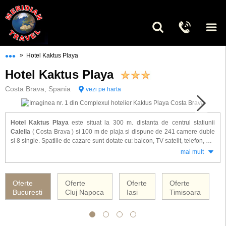
•••
»
Hotel Kaktus Playa
Hotel Kaktus Playa
Costa Brava, Spania
vezi pe harta
Hotel Kaktus Playa
este situat la 300 m. distanta de centrul statiunii
Calella
( Costa Brava ) si 100 m de plaja si dispune de 241 camere duble
si 8 single. Spatiile de cazare sunt dotate cu: balcon, TV satelit, telefon, aer
conditionat, minibar, seif.
mai mult
Alte facilitati gasite la hotel Kaktus Playa: restaurant, bar, sauna, sala de
gimnastica, jacuzi, piscina acoperita, piscina exterioara, piscina pentru
Oferte
Oferte
Oferte
Oferte
copii.
Bucuresti
Cluj Napoca
Iasi
Timisoara
Hotelul Kaktus Playa ofera servicii cu mic dejun / demipensiune
.