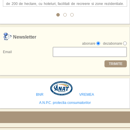
de 200 de hectare, cu hoteluri, facilitati de recreere si zone rezidentiale.
Conceptul depaseste ideea unui simplu hotel tematic, avand ca scop
atragerea a pana la 10 milioane de turisti anual. �Luna� ar putea deveni
o atractie de top, 2,5 milioane de vizitatori fiind asteptati sa experimenteze
exclusiv simularea suprafetei lunare.
,,Credem ca exista sanse mari sa anuntam nu doar o locatie, ci poate mai
Newsletter
multe'', a declarat Michael R. Henderson, cofondator al Moon World
abonare
dezabonare
Resorts, citat de Gulf News. Potrivit acestuia, 2026 ar putea deveni un an
decisiv pentru reali zarea proiectului.
Email
Printre celelalte tari care concureaza pentru a gazdui aceasta constructie
TRIMITE
se numara Australia, Brazilia, China, Egipt, India, Polonia, Thailanda,
Statele Unite si Emiratele Arabe Unite. China si Emiratele Arabe Unite ar
avea cele mai mari sanse de a castiga licitatia. Totusi, Spania, care se
preconizeaza ca va deveni a doua cea mai vizitata tara din lume in 2025,
isi bazeaza oferta pe infrastructura turistica solida si capacitatea hoteliera."
BNR
VREMEA
A.N.P.C. protectia consumatorilor