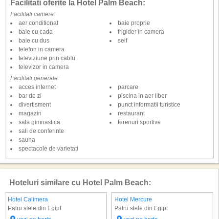
Facilitati oferite la Hotel Palm Beach:
Facilitati camere:
aer conditionat
baie proprie
baie cu cada
frigider in camera
baie cu dus
seif
telefon in camera
televiziune prin cablu
televizor in camera
Facilitati generale:
acces internet
parcare
bar de zi
piscina in aer liber
divertisment
punct informatii turistice
magazin
restaurant
sala gimnastica
terenuri sportive
sali de conferinte
sauna
spectacole de varietati
Hoteluri similare cu Hotel Palm Beach:
Hotel Calimera
Hotel Mercure
Patru stele din Egipt
Patru stele din Egipt