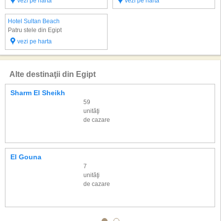
vezi pe harta
vezi pe harta
Hotel Sultan Beach
Patru stele din Egipt
vezi pe harta
Alte destinaţii din Egipt
Sharm El Sheikh
59
unităţi
de cazare
El Gouna
7
unităţi
de cazare