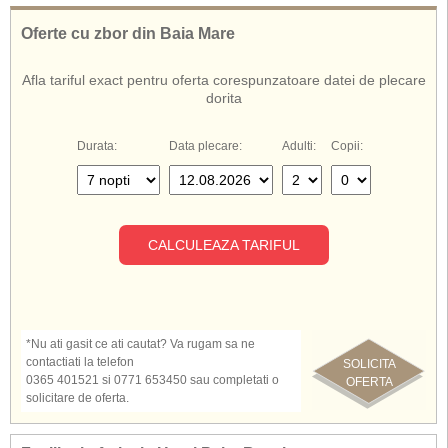
tenis de camp in timpul zilei si mini fotbal.
Hotelul Palm Beach ofera servicii cu all inclusive.
Oferte cu zbor din Baia Mare
De asemenea, cunoscut si sub numele de:
Afla tariful exact pentru oferta corespunzatoare datei de plecare
Hotel Palm Beach Hurghada
dorita
Palm Beach Hurghada
Palm Beach Hotel Hurghada
Hotel Palm Beach Egipt
Durata:
Data plecare:
Adulti:
Copii:
CALCULEAZA TARIFUL
*Nu ati gasit ce ati cautat? Va rugam sa ne
contactiati la telefon
SOLICITA
0365 401521 si 0771 653450 sau completati o
OFERTA
solicitare de oferta.