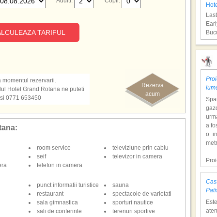
Adulti:
Copii:
Hote
Last
Earl
LCULEAZA TARIFUL
Bucu
Sha
Proi
la momentul rezervarii.
Rezerva
lum
otelul Hotel Grand Rotana ne puteti
acum
 si 0771 653450
Span
gazd
urm
a fo
otana:
o i
Hot
metr
room service
televiziune prin cablu
Last
seif
televizor in camera
Earl
Pro
era
telefon in camera
Bucu
dol
hote
Cast
punct informatii turistice
sauna
Con
Hur
Pati
restaurant
spectacole de varietati
tem
Est
sala gimnastica
sporturi nautice
mili
aten
sali de conferinte
terenuri sportive
o at