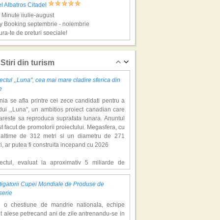
l Albatros Citadel
 Minute iiulie-august
y Booking septembrie - noiembrie
ra-te de preturi speciale!
rm El Sheikh, super vacante!
Stiri din turism
ectul ,,Luna'', cea mai mare cladire sferica din
e
ia se afla printre cei zece candidati pentru a
ui ,,Luna'', un ambitios proiect canadian care
areste sa reproduca suprafata lunara. Anuntul
st facut de promotorii proiectului. Megasfera, cu
naltime de 312 metri si un diametru de 271
el Jaz Mirabel Beach
i, ar putea fi construita incepand cu 2026
 Minute iiulie-august
y Booking septembrie - noiembrie
iectul, evaluat la aproximativ 5 miliarde de
ra-te de preturi speciale!
ari, include un complex de 200 de hectare, cu
luri, facilitati de recreere si zone rezidentiale.
igatorii Cupei Mondiale de Produse de
ceptul depaseste ideea unui simplu hotel
ghada, super vacante!
serie
atic, avand ca scop atragerea a pana la 10
e o chestiune de mandrie nationala, echipe
oane de turisti anual. �Luna� ar putea deveni
t alese petrecand ani de zile antrenandu-se in
ractie de top, 2,5 milioane de vizitatori fiind