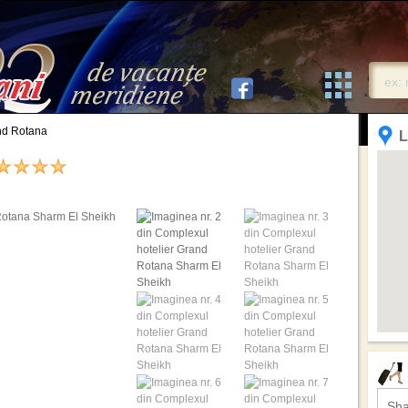
nd Rotana
L
Sha