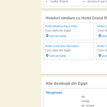
coafor, frizerie
piscina in aer l
Hoteluri similare cu Hotel Grand 
Hotel Albatros Aqua Park
Hotel 
Cinci stele din Egipt
Cinci s
vezi pe harta
vez
Hotel Coral Sea Sensatori
Hotel 
Cinci stele din Egipt
Cinci s
vezi pe harta
vez
Alte destinaţii din Egipt
Hurghada
89
unităţi
de cazare