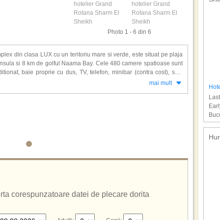
Photo 1 - 6 din 6
ex din clasa LUX cu un teritoriu mare si verde, este situat pe plaja
ninsula si 8 km de golful Naama Bay. Cele 480 camere spatioase sunt
ionat, baie proprie cu dus, TV, telefon, minibar (contra cost), seif,
mai mult
Hote
Last
 restaurante, 2 baruri, 6 piscine exterioare (4 cu incalzire), umbrele,
Earl
ic, fitness, volei, tenis de masa, coafor, salon de infrumusetare,
Bucu
sibilitati de sporturi acvatice, spalatorie, cabinet medical, sali de
e.
nsiune/ all inclusive
.
Hur
ferta corespunzatoare datei de plecare dorita