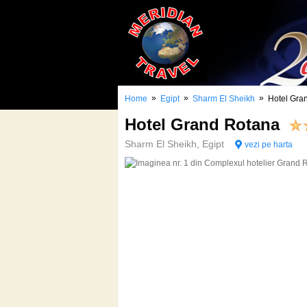
»
»
»
Home
Egipt
Sharm El Sheikh
Hotel Gra
Hotel Grand Rotana
Sharm El Sheikh, Egipt
vezi pe harta