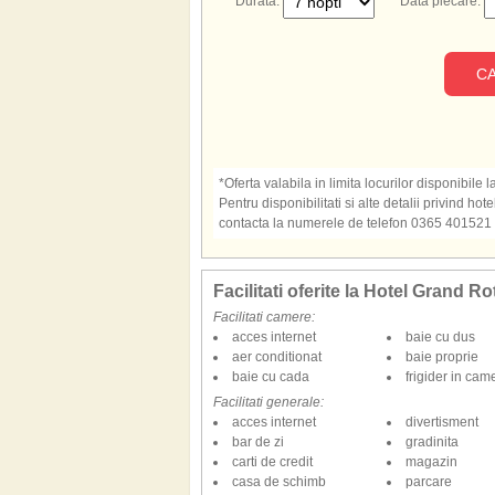
Durata:
Data plecare:
CA
*Oferta valabila in limita locurilor disponibile 
Pentru disponibilitati si alte detalii privind h
contacta la numerele de telefon 0365 401521
Facilitati oferite la Hotel Grand R
Facilitati camere:
acces internet
baie cu dus
aer conditionat
baie proprie
baie cu cada
frigider in cam
Facilitati generale:
acces internet
divertisment
bar de zi
gradinita
carti de credit
magazin
casa de schimb
parcare