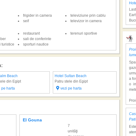
Hote
Last
Earl
frigider in camera
televiziune prin cablu
Bucu
seif
televizor in camera
restaurant
terenuri sportive
Sha
iber
sali de conferinte
 turistice
sporturi nautice
Proi
lum
Span
a:
gazd
urm
Palm Beach
Hotel Sultan Beach
a fo
tele din Egipt
Patru stele din Egipt
o i
i pe harta
vezi pe harta
Hot
metr
Last
Earl
Pro
Bucu
dol
hote
Cast
Con
Hur
Pati
El Gouna
Marsa
tem
7
Est
mili
unităţi
aten
o at