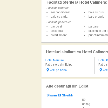
Facilitati oferite la Hotel Calimera:
Facilitati camere:
aer conditionat
baie cu dus
baie cu cada
baie proprie
Facilitati generale:
bar de zi
parcare
discoteca
piscina in aer l
divertisment
punct informatii
Hoteluri similare cu Hotel Calimer
Hotel Mercure
Hotel 
Patru stele din Egipt
Patru s
vezi pe harta
vez
Alte destinaţii din Egipt
Sharm El Sheikh
59
unităţi