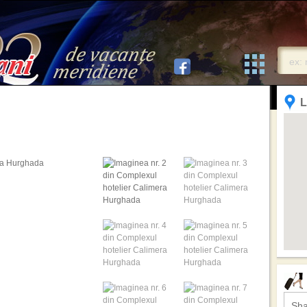
L
Sha