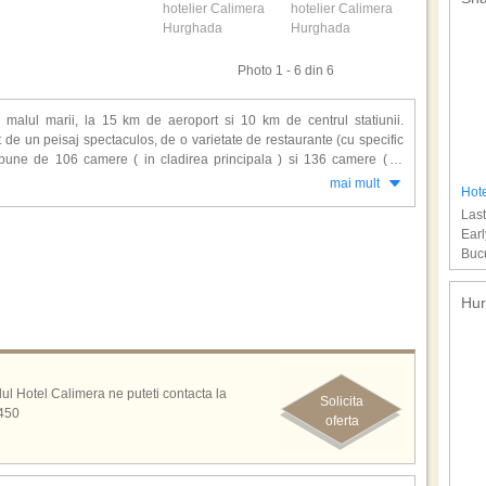
Photo 1 - 6 din 6
malul marii, la 15 km de aeroport si 10 km de centrul statiunii.
de un peisaj spectaculos, de o varietate de restaurante (cu specific
 dispune de 106 camere ( in cladirea principala ) si 136 camere ( in
mai mult
Hote
tionat, tv satelit, mini frigider, telefon, balcon si baie cu dus.
Last
Earl
u de scufundari, snorkeling, fitness, jacuzzi, masaj, sauna, club pentru
Bucu
is de masa, biliard, darts, mini golf, amfiteatru, discoteca, sala de
 Designul piscinei aminteste de traseul Nilului din Lacul Naser spre
one de atractie ale complexului hotelier se face cu un trenulet care
Hur
ile all inclusive includ: mic dejun, pranz si cina tip bufet, bauturi
e la pahar, gustari, acces la fitness, volei pe plaja si fotbal.
telul Hotel Calimera ne puteti contacta la
Solicita
3450
oferta