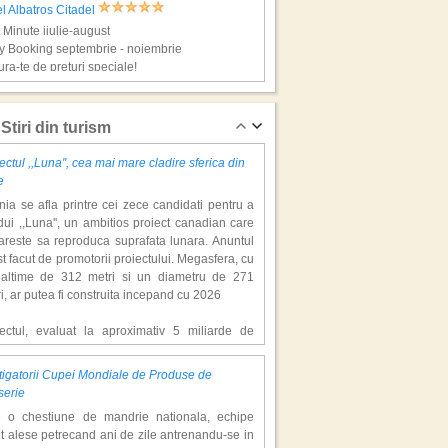
l Albatros Citadel
 Minute iiulie-august
y Booking septembrie - noiembrie
ra-te de preturi speciale!
rm El Sheikh, super vacante!
Stiri din turism
ectul ,,Luna'', cea mai mare cladire sferica din
e
ia se afla printre cei zece candidati pentru a
ui ,,Luna'', un ambitios proiect canadian care
areste sa reproduca suprafata lunara. Anuntul
st facut de promotorii proiectului. Megasfera, cu
naltime de 312 metri si un diametru de 271
el Jaz Mirabel Beach
i, ar putea fi construita incepand cu 2026
 Minute iiulie-august
y Booking septembrie - noiembrie
iectul, evaluat la aproximativ 5 miliarde de
ra-te de preturi speciale!
ari, include un complex de 200 de hectare, cu
luri, facilitati de recreere si zone rezidentiale.
igatorii Cupei Mondiale de Produse de
ceptul depaseste ideea unui simplu hotel
ghada, super vacante!
serie
 Alam
atic, avand ca scop atragerea a pana la 10
4
e o chestiune de mandrie nationala, echipe
oane de turisti anual. �Luna� ar putea deveni
unităţi
t alese petrecand ani de zile antrenandu-se in
ractie de top, 2,5 milioane de vizitatori fiind