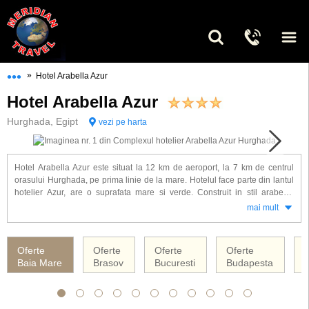
•••
»
Hotel Arabella Azur
Hotel Arabella Azur
Hurghada, Egipt
vezi pe harta
Hotel Arabella Azur este situat la 12 km de aeroport, la 7 km de centrul
orasului Hurghada, pe prima linie de la mare. Hotelul face parte din lantul
hotelier Azur, are o suprafata mare si verde. Construit in stil arabesc,
hotelul este format din 5 corpuri de cladiri, cu 1 si 2 etaje, conectate intre
mai mult
ele, si dispune de 296 camere. Camerele sunt dotate cu : aer conditionat,
baie proprie, uscator de par, minibar, seif, TV satelit, telefon.
Oferte
Oferte
Oferte
Oferte
O
Alte facilitati la hotel Arabella Azur : 3 restaurante (din restaurantul
Baia Mare
Brasov
Bucuresti
Budapesta
C
principal se deschide o panorama cu vedere la mare), 6 baruri, 2 piscine
exterioare, baie cu aburi, discoteca, muzica life, sala de conferinte,
spalatorie, cabinet medical, coafor, magazine, internet cafe, posibilitati de
sport (aerobic, aqua aerobic, mini golf, fitness, fotbal, tenis de masa, etc.),