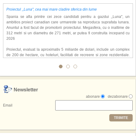
Proiectul ,,Luna'', cea mai mare cladire sferica din lume
Spania se afla printre cei zece candidati pentru a gazdui ,,Luna'', un
ambitios proiect canadian care urmareste sa reproduca suprafata lunara.
Anuntul a fost facut de promotorii proiectului. Megasfera, cu o inaltime de
312 metri si un diametru de 271 metri, ar putea fi construita incepand cu
2026
Proiectul, evaluat la aproximativ 5 miliarde de dolari, include un complex
de 200 de hectare, cu hoteluri, facilitati de recreere si zone rezidentiale.
Conceptul depaseste ideea unui simplu hotel tematic, avand ca scop
atragerea a pana la 10 milioane de turisti anual. �Luna� ar putea deveni
o atractie de top, 2,5 milioane de vizitatori fiind asteptati sa experimenteze
exclusiv simularea suprafetei lunare.
,,Credem ca exista sanse mari sa anuntam nu doar o locatie, ci poate mai
Newsletter
multe'', a declarat Michael R. Henderson, cofondator al Moon World
abonare
dezabonare
Resorts, citat de Gulf News. Potrivit acestuia, 2026 ar putea deveni un an
decisiv pentru reali zarea proiectului.
Email
Printre celelalte tari care concureaza pentru a gazdui aceasta constructie
TRIMITE
se numara Australia, Brazilia, China, Egipt, India, Polonia, Thailanda,
Statele Unite si Emiratele Arabe Unite. China si Emiratele Arabe Unite ar
avea cele mai mari sanse de a castiga licitatia. Totusi, Spania, care se