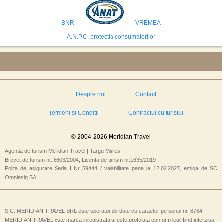
preconizeaza ca va deveni a doua cea mai vizitata tara din lume in 2025,
isi bazeaza oferta pe infrastructura turistica solida si capacitatea hoteliera."
BNR
VREMEA
A.N.P.C. protectia consumatorilor
Despre noi
Contact
Termeni si Conditii
Contractul cu turistul
© 2004-2026 Meridian Travel
Agentia de turism Meridian Travel | Targu Mures
Brevet de turism nr. 8603/2004, Licenta de turism nr.1635/2019
Polita de asigurare Seria I Nr..59444 / valabilitate pana la 12.02.2027, emisa de SC
Omniasig SA
S.C. MERIDIAN TRAVEL SRL este operator de date cu caracter personal nr. 8764
MERIDIAN TRAVEL este marca inregistrata si este protejata conform legii fiind interzisa