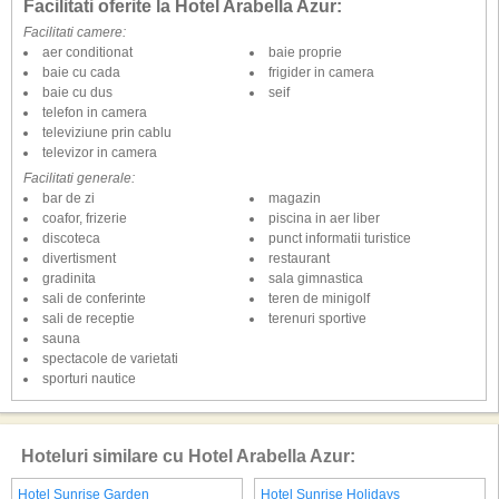
Facilitati oferite la Hotel Arabella Azur:
Facilitati camere:
aer conditionat
baie proprie
baie cu cada
frigider in camera
baie cu dus
seif
telefon in camera
televiziune prin cablu
televizor in camera
Facilitati generale:
bar de zi
magazin
coafor, frizerie
piscina in aer liber
discoteca
punct informatii turistice
divertisment
restaurant
gradinita
sala gimnastica
sali de conferinte
teren de minigolf
sali de receptie
terenuri sportive
sauna
spectacole de varietati
sporturi nautice
Hoteluri similare cu Hotel Arabella Azur:
Hotel Sunrise Garden
Hotel Sunrise Holidays