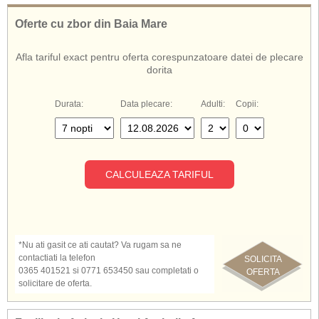
sauna, masaj, jacuzzi, miniclub pt. copii, plaja cu nisip, umbrele si
sezlonguri la piscina si pe plaja.
Oferte cu zbor din Baia Mare
Afla tariful exact pentru oferta corespunzatoare datei de plecare
dorita
Durata:
Data plecare:
Adulti:
Copii:
CALCULEAZA TARIFUL
*Nu ati gasit ce ati cautat? Va rugam sa ne
contactiati la telefon
SOLICITA
0365 401521 si 0771 653450 sau completati o
OFERTA
solicitare de oferta.