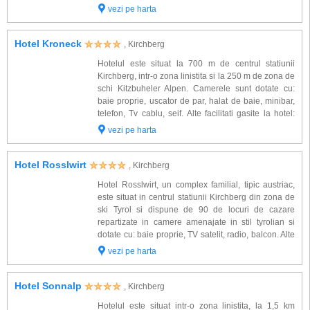
cu: baie cu cada si dus, spatiu de zi, minibar, TV sat,
vezi pe harta
telefon, balcon. Alte facil...
Hotel Kroneck
, Kirchberg
Hotelul este situat la 700 m de centrul statiunii
Kirchberg, intr-o zona linistita si la 250 m de zona de
schi Kitzbuheler Alpen. Camerele sunt dotate cu:
baie proprie, uscator de par, halat de baie, minibar,
telefon, Tv cablu, seif. Alte facilitati gasite la hotel:
restaurante, bar, cafenea, vinoteca, pizzerie,
vezi pe harta
discoteca, animatie, ...
Hotel Rosslwirt
, Kirchberg
Hotel Rosslwirt, un complex familial, tipic austriac,
este situat in centrul statiunii Kirchberg din zona de
ski Tyrol si dispune de 90 de locuri de cazare
repartizate in camere amenajate in stil tyrolian si
dotate cu: baie proprie, TV satelit, radio, balcon. Alte
facilitati de care veti beneficia la Rosslwirt Kirchberg:
vezi pe harta
restaurant, b...
Hotel Sonnalp
, Kirchberg
Hotelul este situat intr-o zona linistita, la 1,5 km