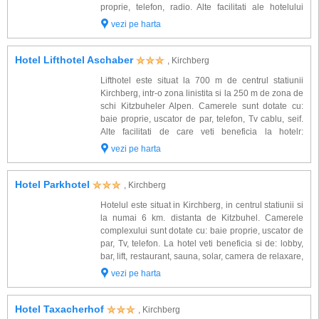
proprie, telefon, radio. Alte facilitati ale hotelului
Kirchenwirt: restaurant, lobby bar, lift, seif, parcare
vezi pe harta
auto interioara si exterioara...
Hotel Lifthotel Aschaber
, Kirchberg
Lifthotel este situat la 700 m de centrul statiunii
Kirchberg, intr-o zona linistita si la 250 m de zona de
schi Kitzbuheler Alpen. Camerele sunt dotate cu:
baie proprie, uscator de par, telefon, Tv cablu, seif.
Alte facilitati de care veti beneficia la hotelr:
restaurant, bar, sauna, solar, parcare, camera de zi
vezi pe harta
cu TV, camera de joac...
Hotel Parkhotel
, Kirchberg
Hotelul este situat in Kirchberg, in centrul statiunii si
la numai 6 km. distanta de Kitzbuhel. Camerele
complexului sunt dotate cu: baie proprie, uscator de
par, Tv, telefon. La hotel veti beneficia si de: lobby,
bar, lift, restaurant, sauna, solar, camera de relaxare,
acces internet, parcare. Zone de ski: Maierl
vezi pe harta
Gondelbahn Kirchberg...
Hotel Taxacherhof
, Kirchberg