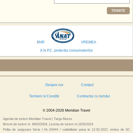
Printre celelalte tari care concureaza pentru a gazdui aceasta constructie
TRIMITE
se numara Australia, Brazilia, China, Egipt, India, Polonia, Thailanda,
Statele Unite si Emiratele Arabe Unite. China si Emiratele Arabe Unite ar
avea cele mai mari sanse de a castiga licitatia. Totusi, Spania, care se
preconizeaza ca va deveni a doua cea mai vizitata tara din lume in 2025,
isi bazeaza oferta pe infrastructura turistica solida si capacitatea hoteliera."
BNR
VREMEA
A.N.P.C. protectia consumatorilor
Despre noi
Contact
Termeni si Conditii
Contractul cu turistul
© 2004-2026 Meridian Travel
Agentia de turism Meridian Travel | Targu Mures
Brevet de turism nr. 8603/2004, Licenta de turism nr.1635/2019
Polita de asigurare Seria I Nr..59444 / valabilitate pana la 12.02.2027, emisa de SC