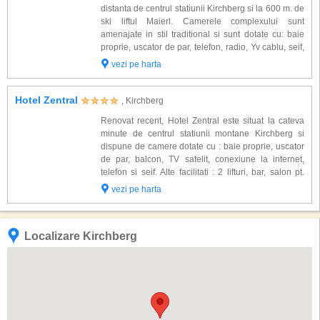
distanta de centrul statiunii Kirchberg si la 600 m. de
ski liftul Maierl. Camerele complexului sunt
amenajate in stil traditional si sunt dotate cu: baie
proprie, uscator de par, telefon, radio, Yv cablu, seif,
acces internet wlan, balcon/ terasa. Alte facilitati
vezi pe harta
oferite la hotel: r...
Hotel Zentral
, Kirchberg
Renovat recent, Hotel Zentral este situat la cateva
minute de centrul statiunii montane Kirchberg si
dispune de camere dotate cu : baie proprie, uscator
de par, balcon, TV satelit, conexiune la internet,
telefon si seif. Alte facilitati : 2 lifturi, bar, salon pt.
servirea micului dejun, restaurant, camera de jocuri
vezi pe harta
pt. copii, masa de ten...
Localizare Kirchberg