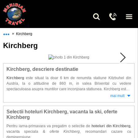
•••
»
Kirchberg
Kirchberg
Kirchberg, descriere destinatie
Kirchberg
este situat la doar 6 km de renumita statiune Kitzbuhel din
Austria, la o altitudine de 860 m, in valea Brixental cu vedere
spectaculoasa asupra muntilor care inconjoara statiunea. Kirchberg este o
statiune minunata, cu nenumarate cafenele, magazine si posibilitati
mai mult
numeroase de petrecerea timpului liber.
In timpul verii activitatile practicate pot fi: drumetii, mountain biking,
Selectii hoteluri Kirchberg, vacanta la ski, oferte
echitatie, minigolf, tenis cat si inot in lacul din apropiere. Pe timpul verii
Kirchberg
sunt organizate nenumarate spectacole de folclor si concerte in aer liber.
Pentru iarna-primavara va pregatim o selectie de
hoteluri din Kirchberg
,
vacanta speciala &
oferte Kirchberg
, recomandari cazare cu
Statiunea Kirchberg este situata in centrul celor mai renumite zone de schi
demipensiune.