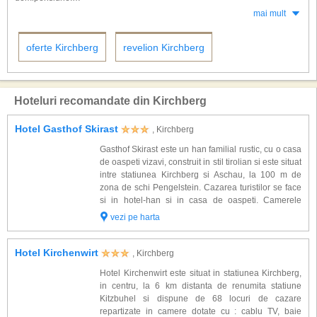
din Austria, cu 60 de ski lifturi catre nivele de dificultate diferite. Puteti
Optand pentru rezervarea vacantei dorite din timp veti beneficia de oferte
mai mult
practica aici si snowboard sau cross country ski pe o distanta de 200 km
cu reduceri substantiale la cele mai populare hoteluri. Petreceti iarna-
iar multitudinea de oferte de cazare la preturi pentru toate buzunarele
primavara in cele mai reprezentative unitati de cazare din Kirchberg pentru
(hoteluri, pensiuni, cabane, vile si apratamente) va asteapta pentru
oferte Kirchberg
revelion Kirchberg
a descoperii magia ospitalitatii austriece.
petrecerea unui sejur de neuitat.
Hoteluri recomandate din Kirchberg
Hotel Gasthof Skirast
, Kirchberg
Gasthof Skirast este un han familial rustic, cu o casa
de oaspeti vizavi, construit in stil tirolian si este situat
intre statiunea Kirchberg si Aschau, la 100 m de
zona de schi Pengelstein. Cazarea turistilor se face
si in hotel-han si in casa de oaspeti. Camerele
complexului sunt dotate cu: baie proprie, TV cu radio
vezi pe harta
integrat. Alte f...
Hotel Kirchenwirt
, Kirchberg
Hotel Kirchenwirt este situat in statiunea Kirchberg,
in centru, la 6 km distanta de renumita statiune
Kitzbuhel si dispune de 68 locuri de cazare
repartizate in camere dotate cu : cablu TV, baie