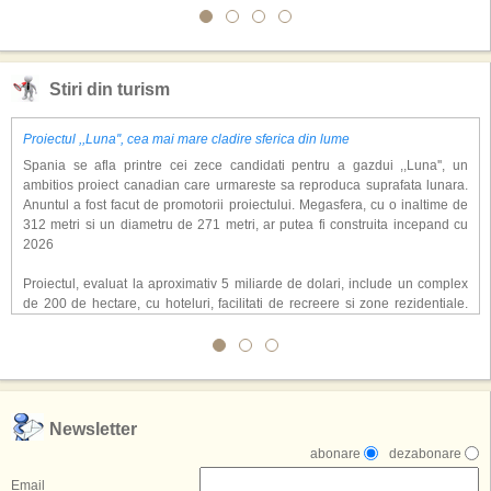
Stiri din turism
Proiectul ,,Luna'', cea mai mare cladire sferica din lume
Spania se afla printre cei zece candidati pentru a gazdui ,,Luna'', un
ambitios proiect canadian care urmareste sa reproduca suprafata lunara.
Anuntul a fost facut de promotorii proiectului. Megasfera, cu o inaltime de
312 metri si un diametru de 271 metri, ar putea fi construita incepand cu
2026
Proiectul, evaluat la aproximativ 5 miliarde de dolari, include un complex
de 200 de hectare, cu hoteluri, facilitati de recreere si zone rezidentiale.
Conceptul depaseste ideea unui simplu hotel tematic, avand ca scop
atragerea a pana la 10 milioane de turisti anual. �Luna� ar putea deveni
o atractie de top, 2,5 milioane de vizitatori fiind asteptati sa experimenteze
exclusiv simularea suprafetei lunare.
,,Credem ca exista sanse mari sa anuntam nu doar o locatie, ci poate mai
Newsletter
multe'', a declarat Michael R. Henderson, cofondator al Moon World
abonare
dezabonare
Resorts, citat de Gulf News. Potrivit acestuia, 2026 ar putea deveni un an
decisiv pentru reali zarea proiectului.
Email