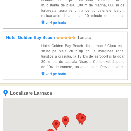
centrul orasului, pe promenada Phinikoudes la 50
m. distanta de plaja, 100 m de marina, 600 m de
fortareata, zona renumita pentru cafenele, baruri,
restuartante si la numai 10 minute de mers cu
masina fata de aeroport. Complexul dispune de 113
vezi pe harta
camere amenajate modern si dotate cu: aer condi...
Hotel Golden Bay Beach
, Larnaca
Hotel Golden Bay Beach din Larnaca/ Cipru este
situat pe plaja cu nisip fin, la marginea zonei
turistice a orasului, la 13 km de aeroport si la doar
30 minute de capitala Nicosia. Complexul dispune
de 194 de camere, un apartament Prezidential cu
doua dormitoare, Grand Suite si Mini Suite complet
vezi pe harta
renovate si dotate cu: aer conditionat, tel...
Localizare Larnaca