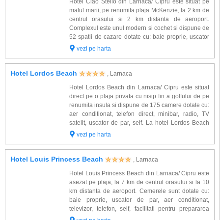
Hotel Ciao Stelio din Larnaca/ Cipru este situat pe
malul marii, pe renumita plaja McKenzie, la 2 km de
centrul orasului si 2 km distanta de aeroport.
Complexul este unul modern si cochet si dispune de
52 spatii de cazare dotate cu: baie proprie, uscator
de par, halat si papuci de baie, seif, aer conditionat,
vezi pe harta
telefon direct, minibar, TV s...
Hotel Lordos Beach
, Larnaca
Hotel Lordos Beach din Larnaca/ Cipru este situat
direct pe o plaja privata cu nisip fin a golfului de pe
renumita insula si dispune de 175 camere dotate cu:
aer conditionat, telefon direct, minibar, radio, TV
satelit, uscator de par, seif. La hotel Lordos Beach
veti beneficia si de: 6 restaurante, baruri, piscine
vezi pe harta
exterioare construit...
Hotel Louis Princess Beach
, Larnaca
Hotel Louis Princess Beach din Larnaca/ Cipru este
asezat pe plaja, la 7 km de centrul orasului si la 10
km distanta de aeroport. Cemerele sunt dotate cu:
baie proprie, uscator de par, aer conditionat,
televizor, telefon, seif, facilitati pentru prepararea
cafelei si a ceaiului, balcon. La hotel Louis Princess