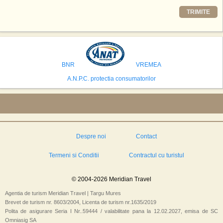
Printre celelalte tari care concureaza pentru a gazdui aceasta constructie
TRIMITE
se numara Australia, Brazilia, China, Egipt, India, Polonia, Thailanda,
Statele Unite si Emiratele Arabe Unite. China si Emiratele Arabe Unite ar
avea cele mai mari sanse de a castiga licitatia. Totusi, Spania, care se
preconizeaza ca va deveni a doua cea mai vizitata tara din lume in 2025,
isi bazeaza oferta pe infrastructura turistica solida si capacitatea hoteliera."
BNR
VREMEA
A.N.P.C. protectia consumatorilor
Despre noi
Contact
Termeni si Conditii
Contractul cu turistul
© 2004-2026 Meridian Travel
Agentia de turism Meridian Travel | Targu Mures
Brevet de turism nr. 8603/2004, Licenta de turism nr.1635/2019
Polita de asigurare Seria I Nr..59444 / valabilitate pana la 12.02.2027, emisa de SC
Omniasig SA