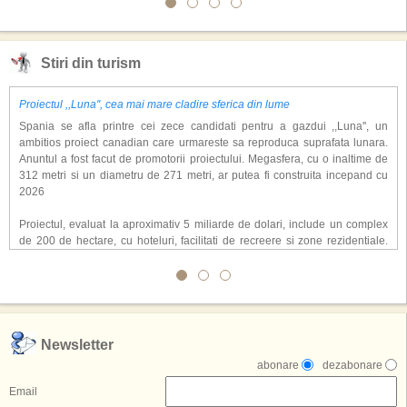
Stiri din turism
Proiectul ,,Luna'', cea mai mare cladire sferica din lume
Spania se afla printre cei zece candidati pentru a gazdui ,,Luna'', un
ambitios proiect canadian care urmareste sa reproduca suprafata lunara.
Anuntul a fost facut de promotorii proiectului. Megasfera, cu o inaltime de
312 metri si un diametru de 271 metri, ar putea fi construita incepand cu
2026
Proiectul, evaluat la aproximativ 5 miliarde de dolari, include un complex
de 200 de hectare, cu hoteluri, facilitati de recreere si zone rezidentiale.
Conceptul depaseste ideea unui simplu hotel tematic, avand ca scop
atragerea a pana la 10 milioane de turisti anual. �Luna� ar putea deveni
o atractie de top, 2,5 milioane de vizitatori fiind asteptati sa experimenteze
exclusiv simularea suprafetei lunare.
,,Credem ca exista sanse mari sa anuntam nu doar o locatie, ci poate mai
Newsletter
multe'', a declarat Michael R. Henderson, cofondator al Moon World
abonare
dezabonare
Resorts, citat de Gulf News. Potrivit acestuia, 2026 ar putea deveni un an
decisiv pentru reali zarea proiectului.
Email