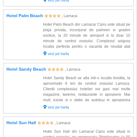
vezi pe harta
Beach veti beneficia si d...
Hotel Palm Beach
, Larnaca
Hotel Palm Beach din Larnaca/ Cipru este situat pe
plaja privata, inconjurat de palmieri si gradini
exotice, la 20 minute de aeroport si la doar 10
minute de centrul orasului. Complexul asigura
locatia perfecta pentru o vacanta de neuitat atat
pentru relaxare cat si pentru bussines. Cele 228 de
vezi pe harta
camere sunt dotate cu: aer conditionat, tele...
Hotel Sandy Beach
, Larnaca
Hotel Sandy Beach se afla intr-o locatie linistita, la
aproximativ 6 km de centrul orasului Larnaca.
Clientii complexului hotelier vor gasi mai multe
magazine, taverne, restaurante in apropiere. Mai
mult, exista si o statie de autobuz in apropierea
hotelului. Descrierea hotelului 200 camere hol cu
vezi pe harta
receptie bar sala de conferinte m...
Hotel Sun Hall
, Larnaca
Hotel Sun Hall din Larnaca/ Cipru este situat in