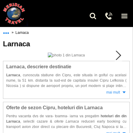
•••
»
Larnaca
Larnaca
Larnaca, descriere destinatie
Larnaca
, cunoscuta statiune din Cipru, este situata in golful cu acelasi
nume, la 51 km. distanta la sud-est de capitala insulei Cipru Lefkosia (
Nicosia ) si dispune de aeroport propriu, un port modern si plaje intinse
impanzite cu palmieri.
mai mult
Principalele atractii ale zonei le reprezinta: Kition, ruinele unei metropole
contemporane cu personajele biblice, unde se gasesc vestigiile unor
Oferte de sezon Cipru, hoteluri din Larnaca
temple, centrul orasului unde se inalta biserica Sf. Lazar, una dintre cele
Pentru vacanta dvs de vara- toamna- iarna va pregatim
hoteluri din din
mai importante din Cipru, renumita pentru icoanele sale si pentru cripta ce
Larnaca
, selectii cazare &
oferte Larnaca
reduceri early booking cu
contine sarcofagul sfantului Lazar.
transport avion zbor direct cu plecare din Bucuresti, Cluj Napoca si Iasi.
Optand pentru rezervarea vacantei dorite din timp veti beneficia de