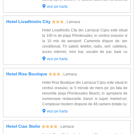
cu reglare individuala, si bancon. Alte facilitati oferite
vezi pe harta
la hotel Crown...
Hotel Livadhiotis City
, Larnaca
Hotel Livadhiotis City din Larnaca/ Cipru este situat
la 100 m de plaja Phinikoudes, in centrul orasului si
la 10 min de aeroport. Camerele dispun de: aer
conditionat, TV satelit, telefon, radio, seif, cafetiera,
acces internet, mini bar, uscator de par, baie cu
dus/cada si balcon. Alte facilitati de care veti
vezi pe harta
beneficia la hotel Livadh...
Hotel Rise Boutique
, Larnaca
Hotel Rise Boutique din Larnaca/ Cipru este situat in
centrul orasului, la 5 minute de mers pe jos fata de
renumita plaja Phinikoudes Beach, in apropiere de
numeroase restaurante, baruri si super market-uri.
Complexul modern dispune de 48 camere dotate cu:
baie proprie, uscator de par, seif, aer conditionat,
vezi pe harta
telefon direct, minibar, radi...
Hotel Ciao Stelio
, Larnaca