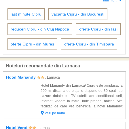
mai mult
La 11 km sud de Larnaca
se afla o alta biserica celebra, Panayia
reduceri substantiale.
Angeloktistos, construita in secolul al XI-lea si vizitata mai ales pentru
mozaicurile sale bizantine.
last minute Cipru
vacanta Cipru - din Bucuresti
reduceri Cipru - din Cluj Napoca
oferte Cipru - din Iasi
oferte Cipru - din Mures
oferte Cipru - din Timisoara
Hoteluri recomandate din Larnaca
Hotel Mariandy
, Larnaca
Hotel Mariandy din Larnaca/ Cipru este amplasat la
200 m. distanta de plaja si dispune de 30 spatii de
cazare dotate cu: TV satelit, aer conditionat, seif,
internet, vedere la mare, baie proprie, balcon. Alte
facilitati de care veti beneficia la hotel Mariandy:
restaurant, piscina, centru fitness, sauna, Jacuzzi.
vezi pe harta
Hotelul Mariandy ofer...
Hotel Vergi
, Larnaca