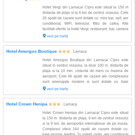
Hotel Vergi din Larnaca/ Cipru este situat la 150 m
distanta de plaja si la 6 km de centrul orasului. Cele
26 spatii de cazare sunt dotate cu: mini bar, seif, aer
conditionat, WiFi, televizor, filtru de cafea. Alte
facilitati oferite la hotel Vergi: restaurant, bar, camera
de bagaje, terasa, piscina exterioara, lounge si bar,
vezi pe harta
WiFi, bil...
Hotel Amorgos Boutique
, Larnaca
Hotel Amorgos Boutique din Larnaca/ Cipru este
situat in centrul orasului, la doar 100 m. distanta de
plaja si la 10 min. distanta de mers cu masina de
aeroport. Cele 46 spatii de cazare ale complexului
sunt amenajate modern si sunt dotate cu: baie
proprie, uscator de par, seif, aer conditionat, telefon
vezi pe harta
direct, minibar, TV satelit, facili...
Hotel Crown Henipa
, Larnaca
Hotel Crown Henipa din Larnaca/ Cipru este situat
la 150 m. distanta de plaja, 6 km de centrul orasului
si la 9 km. de aeroportul international de pe insula.
Complexul ofera 164 spatii de cazare dotate cu:
baie proprie, telefon, Tv satelit, radio, aer conditionat