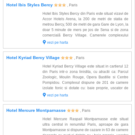
Hotel Ibis Styles Bercy
, Paris
Hotel Ibis Styles Bercy din Paris este situat vizavi de
Accor Hotels Arena, la 200 de metri de statia de
metrou Bercy, 500 de metri de gara Gare de Lyon, la
doar 5 minute de mers pe jos de Sena si de zona
comercială Bercy Village. Camerele complexului
izolate fonic sunt dotate cu: baie proprie, TV satelit,
vezi pe harta
uscator de par, telefon, ae...
Hotel Kyriad Bercy Village
, Paris
Hotel Kyriad Bercy Village este situat in cartierul 12
din Paris intr-o zona linistita, cu atractii ca: Parcul
Zoologic, Moulin Rouge, Opera Bastille si Centre
Pompidou. Complexul dispune de 201 de camere
izolate fonic si dotate cu: baie proprie, uscator de
par, incalzire centralizata, televizoare cu ecran plat
vezi pe harta
cu canale prin satelit, tel...
Hotel Mercure Montparnasse
, Paris
Hotel Mercure Raspail Montparnasse este situat
ultra central in renumitul Paris, aproape de gara
Montparnasse si dispune de cazare in 63 de camere