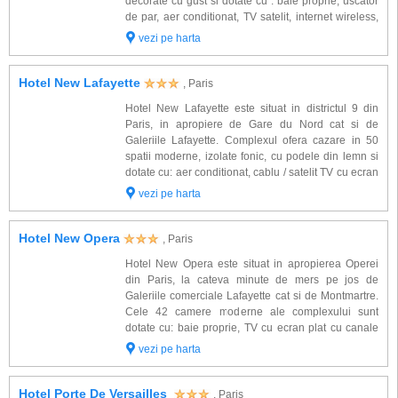
decorate cu gust si dotate cu : baie proprie, uscator
de par, aer conditionat, TV satelit, internet wireless,
telefon. Alte facilitati : salon pentru servirea micului
vezi pe harta
dejun, bar, safe, room ser...
Hotel New Lafayette
, Paris
Hotel New Lafayette este situat in districtul 9 din
Paris, in apropiere de Gare du Nord cat si de
Galeriile Lafayette. Complexul ofera cazare in 50
spatii moderne, izolate fonic, cu podele din lemn si
dotate cu: aer conditionat, cablu / satelit TV cu ecran
plat, seif si baie privata, uscator de par, mini-bar,
vezi pe harta
acces internet wireless, tele...
Hotel New Opera
, Paris
Hotel New Opera este situat in apropierea Operei
din Paris, la cateva minute de mers pe jos de
Galeriile comerciale Lafayette cat si de Montmartre.
Cele 42 camere moderne ale complexului sunt
dotate cu: baie proprie, TV cu ecran plat cu canale
prin satelit, aer conditionat, opere de arta unice
vezi pe harta
pictate de un artist local, telefon. Alte f...
Hotel Porte De Versailles
, Paris