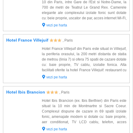
Atmosfera boema este intretinuta in toate anotimpurile de renumitele
10 din Paris, intre Gare de l'Est si Notre-Dame, la
restaurante, baruri, cafenele si terase.
700 de metri de Teatrul Le Grand Rex. Camerele
elegante ale complexului izolate fonic sunt dotate
Imprejurimile Parisului va pot atrage prin: Castelul Versailles, Castelele
cu: beie proprie, uscator de par, acces internet Wi-Fi,
Marele si Micul Trianon, Castelul Vaux-le-Vicomte, Muzeul Conde-Castelul
aparat de cafea, Tv satelit, iPod docking station. Alte
vezi pe harta
Chantilly, Castelul Fontainbleau, Disneyland Paris.
facilitati oferite la h...
Hotel France Villejuif
, Paris
Hotel France Villejuif din Paris este situat in Villejuif,
la periferia orasului, la 200 metri distanta de statia
de metrou (linia 7) si ofera 75 spatii de cazare dotate
cu: baie proprie, TV cablu, izolatie fonica. Alta
facilitati oferite la hotel France Villejuif: restaurant cu
specific traditional, bar de zi, terasa, parcare
vezi pe harta
proprie...
Hotel Ibis Brancion
, Paris
Hotel Ibis Brancion (ex. Ibis Berthier) din Paris este
situat la 10 min de Montmartre si Sacre Coeur.
Complexul dispune de cazare in 69 spatii izolate
fonic, amenajate modern si dotate cu: baie proprie,
aer conditionat, TV LCD cablu, telefon, acces
internet WiFi, seif. Alte facilitati de care veti beneficia
vezi pe harta
la hotel Ibis Brancion: rec...