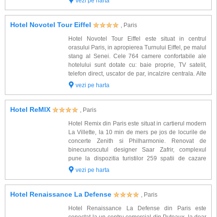
vezi pe harta
TV, aer conditionat, seif, mini b...
Hotel Novotel Tour Eiffel
, Paris
Hotel Novotel Tour Eiffel este situat in centrul
orasului Paris, in apropierea Turnului Eiffel, pe malul
stang al Senei. Cele 764 camere confortabile ale
hotelului sunt dotate cu: baie proprie, TV satelit,
telefon direct, uscator de par, incalzire centrala. Alte
facilitati gasite la Novotel Tour Eiffel: restaurant, 2
vezi pe harta
baruri, piscina i...
Hotel ReMIX
, Paris
Hotel Remix din Paris este situat in cartierul modern
La Villette, la 10 min de mers pe jos de locurile de
concerte Zenith si Philharmonie. Renovat de
binecunoscutul designer Saar Zafrir, complexul
pune la dispozitia turistilor 259 spatii de cazare
amenajate elegant intr-un amestec de glamour
vezi pe harta
parizian si rock din anii '80 si dotate cu: ba...
Hotel Renaissance La Defense
, Paris
Hotel Renaissance La Defense din Paris este