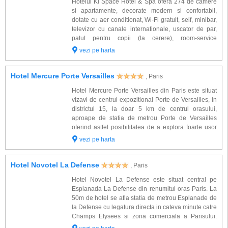
Hotelul Ki Space Hotel & Spa ofera 274 de camere
si apartamente, decorate modern si confortabil,
dotate cu aer conditionat, Wi-Fi gratuit, seif, minibar,
televizor cu canale internationale, uscator de par,
patut pentru copii (la cerere), room-service
disponibil intre orele 7:30–23:00 (contra cost). Spa &
vezi pe harta
Relaxare: hotelul dispune de ...
Hotel Mercure Porte Versailles
, Paris
Hotel Mercure Porte Versailles din Paris este situat
vizavi de centrul expozitional Porte de Versailles, in
districtul 15, la doar 5 km de centrul orasului,
aproape de statia de metrou Porte de Versailles
oferind astfel posibilitatea de a explora foarte usor
Parisul. Camerele sunt spatioase si sunt dotate cu:
vezi pe harta
baie proprie, aer conditionat...
Hotel Novotel La Defense
, Paris
Hotel Novotel La Defense este situat central pe
Esplanada La Defense din renumitul oras Paris. La
50m de hotel se afla statia de metrou Esplanade de
la Defense cu legatura directa in cateva minute catre
Champs Elysees si zona comerciala a Parisului.
Cele 280 de camere sunt dotate cu: telefon, satelit