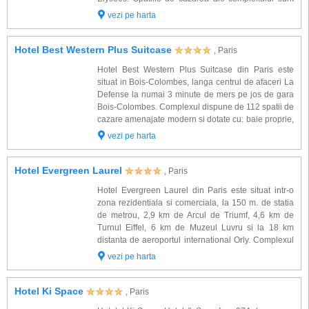
amenajate modern si sunt dotate cu: baie proprie,
vezi pe harta
uscator de par, Tv cablu, te...
Hotel Best Western Plus Suitcase
, Paris
Hotel Best Western Plus Suitcase din Paris este
situat in Bois-Colombes, langa centrul de afaceri La
Defense la numai 3 minute de mers pe jos de gara
Bois-Colombes. Complexul dispune de 112 spatii de
cazare amenajate modern si dotate cu: baie proprie,
TV satelit, acces internet WiFi, uscator de par,
vezi pe harta
telefon, aer conditionat, facilitati ce...
Hotel Evergreen Laurel
, Paris
Hotel Evergreen Laurel din Paris este situat intr-o
zona rezidentiala si comerciala, la 150 m. de statia
de metrou, 2,9 km de Arcul de Triumf, 4,6 km de
Turnul Eiffel, 6 km de Muzeul Luvru si la 18 km
distanta de aeroportul international Orly. Complexul
dispune de 338 spatii de cazare dotate cu: baie
vezi pe harta
proprie, TV satelit LCD, uscator de pa...
Hotel Ki Space
, Paris