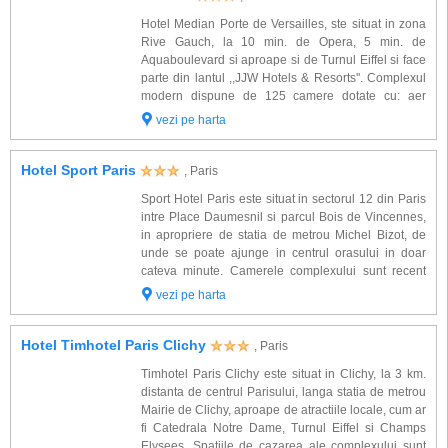
Hotel Median Porte de Versailles, ste situat in zona
Rive Gauch, la 10 min. de Opera, 5 min. de
Aquaboulevard si aproape si de Turnul Eiffel si face
parte din lantul ,,JJW Hotels & Resorts''. Complexul
modern dispune de 125 camere dotate cu: aer
conditionat, TV satelit, minibar, telefon, baie proprie
vezi pe harta
cu uscator de par. Alte facilitat...
Hotel Sport Paris
, Paris
Sport Hotel Paris este situat in sectorul 12 din Paris
intre Place Daumesnil si parcul Bois de Vincennes,
in apropriere de statia de metrou Michel Bizot, de
unde se poate ajunge in centrul orasului in doar
cateva minute. Camerele complexului sunt recent
renovate si sunt dotate cu: baie proprie, aer
vezi pe harta
conditionat, incalzire, telefon, TV cu e...
Hotel Timhotel Paris Clichy
, Paris
Timhotel Paris Clichy este situat in Clichy, la 3 km.
distanta de centrul Parisului, langa statia de metrou
Mairie de Clichy, aproape de atractiile locale, cum ar
fi Catedrala Notre Dame, Turnul Eiffel si Champs
Elysees. Spatiile de cazarea ale complexului sunt