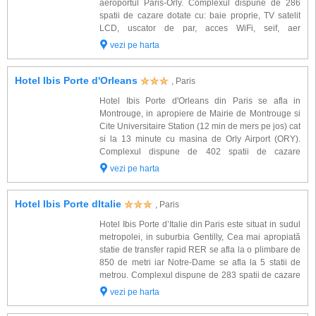
aeroportul Paris-Orly. Complexul dispune de 286
spatii de cazare dotate cu: baie proprie, TV satelit
LCD, uscator de par, acces WiFi, seif, aer
conditionat, telefon. Alte facilitati oferite la hotel Ibis
vezi pe harta
la Defense Esplanade: receptie,...
Hotel Ibis Porte d'Orleans
, Paris
Hotel Ibis Porte d'Orleans din Paris se afla in
Montrouge, in apropiere de Mairie de Montrouge si
Cite Universitaire Station (12 min de mers pe jos) cat
si la 13 minute cu masina de Orly Airport (ORY).
Complexul dispune de 402 spatii de cazare
amenajate modern si dotate cu: baie proprie, TV
vezi pe harta
satelit, uscator de par, telefon, acces internet...
Hotel Ibis Porte dItalie
, Paris
Hotel Ibis Porte d’Italie din Paris este situat in sudul
metropolei, in suburbia Gentilly, Cea mai apropiată
statie de transfer rapid RER se afla la o plimbare de
850 de metri iar Notre-Dame se afla la 5 statii de
metrou. Complexul dispune de 283 spatii de cazare
amenajate modern si dotate cu: baie proprie, TV
vezi pe harta
satelit, uscator de par,...