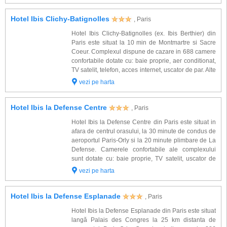
Hotel Ibis Clichy-Batignolles
, Paris
Hotel Ibis Clichy-Batignolles (ex. Ibis Berthier) din
Paris este situat la 10 min de Montmartre si Sacre
Coeur. Complexul dispune de cazare in 688 camere
confortabile dotate cu: baie proprie, aer conditionat,
TV satelit, telefon, acces internet, uscator de par. Alte
facilitati gasite la hotel Ibis Berthier: restaurant, bar,
vezi pe harta
cafenea, s...
Hotel Ibis la Defense Centre
, Paris
Hotel Ibis la Defense Centre din Paris este situat in
afara de centrul orasului, la 30 minute de condus de
aeroportul Paris-Orly si la 20 minute plimbare de La
Defense. Camerele confortabile ale complexului
sunt dotate cu: baie proprie, TV satelit, uscator de
par, telefon. Alte facilitati oferite la hotel Ibis la
vezi pe harta
Defense Centre: resta...
Hotel Ibis la Defense Esplanade
, Paris
Hotel Ibis la Defense Esplanade din Paris este situat
langă Palais des Congres la 25 km distanta de