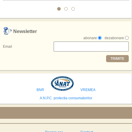
Conceptul depaseste ideea unui simplu hotel tematic, avand ca scop
atragerea a pana la 10 milioane de turisti anual. �Luna� ar putea deveni
o atractie de top, 2,5 milioane de vizitatori fiind asteptati sa experimenteze
exclusiv simularea suprafetei lunare.
,,Credem ca exista sanse mari sa anuntam nu doar o locatie, ci poate mai
Newsletter
multe'', a declarat Michael R. Henderson, cofondator al Moon World
abonare
dezabonare
Resorts, citat de Gulf News. Potrivit acestuia, 2026 ar putea deveni un an
decisiv pentru reali zarea proiectului.
Email
Printre celelalte tari care concureaza pentru a gazdui aceasta constructie
TRIMITE
se numara Australia, Brazilia, China, Egipt, India, Polonia, Thailanda,
Statele Unite si Emiratele Arabe Unite. China si Emiratele Arabe Unite ar
avea cele mai mari sanse de a castiga licitatia. Totusi, Spania, care se
preconizeaza ca va deveni a doua cea mai vizitata tara din lume in 2025,
isi bazeaza oferta pe infrastructura turistica solida si capacitatea hoteliera."
BNR
VREMEA
A.N.P.C. protectia consumatorilor