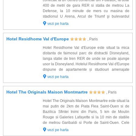
conectat la un centru comercial din Puteaux, la doar
400 de metri de gara RER si statia de metrou La
Defense, la 10 minute de mers cu masina de
stadionul U Arena, Arcul de Triumf şi bulevardul
Champs-Elysees sunt situate la doar o statie de
vezi pe harta
mers cu trenul RER, Opera Garnier se afla la 2
statii,...
Hotel Residhome Val d'Europe
, Paris
Hotel Residhome Val d'Europe este situat la mica
distanta de faimosul parc de distractii Disneyland,
langa statie de tren RER de unde se poate ajunge
usor la Disneyland. Hotelul Residhome Val d'Europe
dispune de apartamente și studiouri amenajate
modern si dotate cu: baie proprie, articole de toaleta,
vezi pe harta
uscator de par, TV. Alte facilit...
Hotel The Originals Maison Montmartre
, Paris
Hotel The Originals Maison Montmartre este situat la
mai putin de 2km de Piata Flea Saint-Ouen si de
Bazilica Sfintei Inimi din Paris, 5 km de Moulin
Rouge si Galeries Lafayette si la 10 min de statiile
de metrou Garibaldi si Porte de Saint-Ouen. Cele
185 spatii de cazare ale complexului confortabile
vezi pe harta
sunt dotate cu: baie proprie, aer cond...