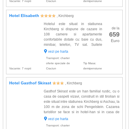
Vacante: 7 nopti
Craciun
demipensiune
Hotel Elisabeth
, Kirchberg
Hotelul este situat in statiunea
de la
Kirchberg si dispune de cazare in
659
108 camere si apartamente
confortabile dotate cu: baie cu dus,
Euro
minibar, telefon, TV sat. Suitele
Residenz, pentru 2-4 persoane (3
vezi pe harta
adulti sau 2 adulti cu 2 copii), cu 40 mp, sunt
Transport: charter
dotate cu: baie cu cada si du...
oferte speciale de
Tip Masa:
Vacante: 7 nopti
Craciun
demipensiune
Hotel Gasthof Skirast
, Kirchberg
Gasthof Skirast este un han familial rustic, cu o
casa de oaspeti vizavi, construit in stil tirolian si
este situat intre statiunea Kirchberg si Aschau, la
100 m de zona de schi Pengelstein. Cazarea
turistilor se face si in hotel-han si in casa de
oaspeti. Camerele complexului sunt dotate cu:
vezi pe harta
baie proprie, TV cu radio integrat. Alte f...
Transport: charter