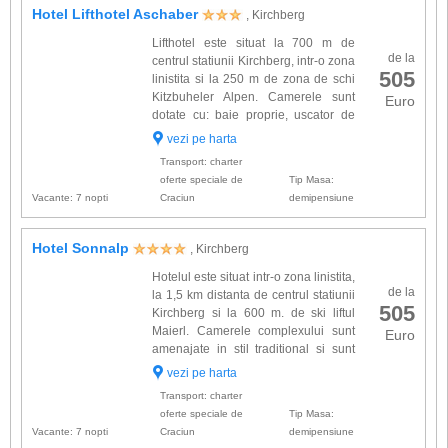
Hotel Lifthotel Aschaber
, Kirchberg
Lifthotel este situat la 700 m de
de la
centrul statiunii Kirchberg, intr-o zona
505
linistita si la 250 m de zona de schi
Kitzbuheler Alpen. Camerele sunt
Euro
dotate cu: baie proprie, uscator de
par, telefon, Tv cablu, seif. Alte
vezi pe harta
facilitati de care veti beneficia la hotelr:
Transport: charter
restauran...
oferte speciale de
Tip Masa:
Vacante: 7 nopti
Craciun
demipensiune
Hotel Sonnalp
, Kirchberg
Hotelul este situat intr-o zona linistita,
de la
la 1,5 km distanta de centrul statiunii
505
Kirchberg si la 600 m. de ski liftul
Maierl. Camerele complexului sunt
Euro
amenajate in stil traditional si sunt
dotate cu: baie proprie, uscator de
vezi pe harta
par, telefon, radio, Yv cablu, seif, acces inte...
Transport: charter
oferte speciale de
Tip Masa:
Vacante: 7 nopti
Craciun
demipensiune