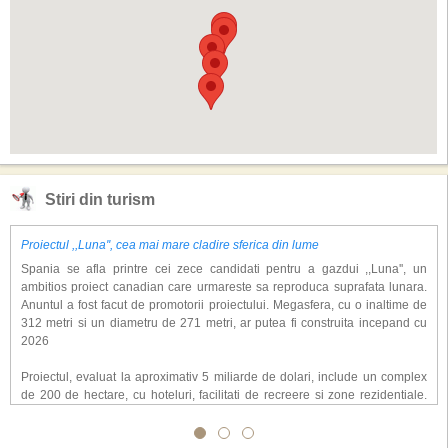
Stiri din turism
Proiectul ,,Luna'', cea mai mare cladire sferica din lume
Spania se afla printre cei zece candidati pentru a gazdui ,,Luna'', un
ambitios proiect canadian care urmareste sa reproduca suprafata lunara.
Anuntul a fost facut de promotorii proiectului. Megasfera, cu o inaltime de
312 metri si un diametru de 271 metri, ar putea fi construita incepand cu
2026
Proiectul, evaluat la aproximativ 5 miliarde de dolari, include un complex
de 200 de hectare, cu hoteluri, facilitati de recreere si zone rezidentiale.
Conceptul depaseste ideea unui simplu hotel tematic, avand ca scop
atragerea a pana la 10 milioane de turisti anual. �Luna� ar putea deveni