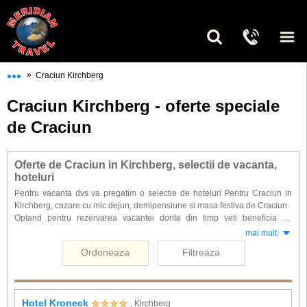
•••
»
Craciun Kirchberg
Craciun Kirchberg - oferte speciale
de Craciun
Oferte de Craciun in Kirchberg, selectii de vacanta,
hoteluri
Pentru vacanta dvs va pregatim o selectie de hoteluri Pentru Craciun in
Kirchberg, cazare cu mic dejun, demipensiune si masa festiva de Craciun.
Optand pentru rezervarea vacantei dorite din timp veti beneficia de
reduceri substantiale la cele mai populare hoteluri. Petreceti Craciunul in
mai mult
cele mai reprezentative unitati de cazare din Kirchberg pentru a descoperii
Ordoneaza
Filtreaza
magia sarbatorilor de iarna austriaca.
Hotel Kroneck
, Kirchberg