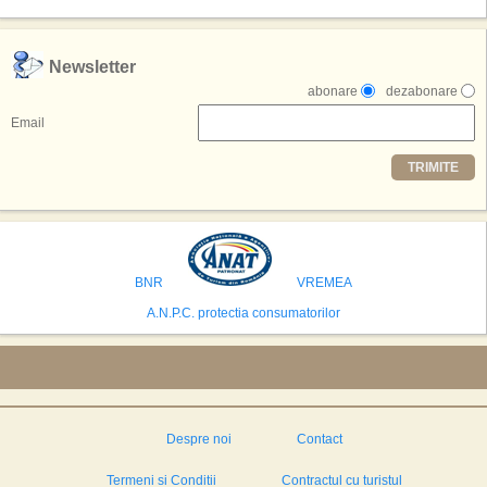
o atractie de top, 2,5 milioane de vizitatori fiind asteptati sa experimenteze
exclusiv simularea suprafetei lunare.
,,Credem ca exista sanse mari sa anuntam nu doar o locatie, ci poate mai
Newsletter
multe'', a declarat Michael R. Henderson, cofondator al Moon World
abonare
dezabonare
Resorts, citat de Gulf News. Potrivit acestuia, 2026 ar putea deveni un an
decisiv pentru reali zarea proiectului.
Email
Printre celelalte tari care concureaza pentru a gazdui aceasta constructie
TRIMITE
se numara Australia, Brazilia, China, Egipt, India, Polonia, Thailanda,
Statele Unite si Emiratele Arabe Unite. China si Emiratele Arabe Unite ar
avea cele mai mari sanse de a castiga licitatia. Totusi, Spania, care se
preconizeaza ca va deveni a doua cea mai vizitata tara din lume in 2025,
isi bazeaza oferta pe infrastructura turistica solida si capacitatea hoteliera."
BNR
VREMEA
A.N.P.C. protectia consumatorilor
Despre noi
Contact
Termeni si Conditii
Contractul cu turistul