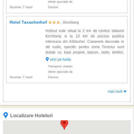
oferte speciale de
Vacante: 7 nopti
Craciun
Hotel Taxacherhof
, Kirchberg
Hotelul este situat la 2 km de centrul statiunii
Kirchberg si la 10 km de piscina publica
interioara din Kitzbuhel. Camerele decorate in
stil rustic, specific pentru zona Tirolului sunt
dotate cu: baie proprie, balcon, radio, telefon,
Sat Tv. Alte facilitati oferite la hotel: lift, receptie,
vezi pe harta
salon pentru servirea micului dejun, lobby,...
Transport: charter
oferte speciale de
Vacante: 7 nopti
Craciun
mail mult
Localizare Hoteluri