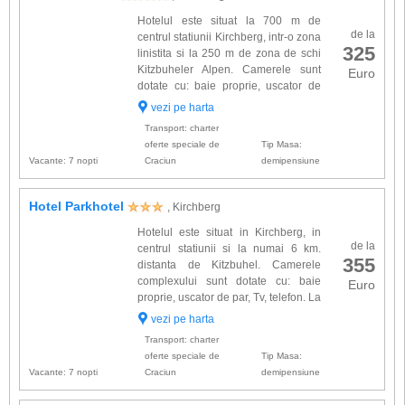
Hotelul este situat la 700 m de
de la
centrul statiunii Kirchberg, intr-o zona
325
linistita si la 250 m de zona de schi
Kitzbuheler Alpen. Camerele sunt
Euro
dotate cu: baie proprie, uscator de
par, halat de baie, minibar, telefon, Tv
vezi pe harta
cablu, seif. Alte facilitati gasite la hotel: rest...
Transport: charter
oferte speciale de
Tip Masa:
Vacante: 7 nopti
Craciun
demipensiune
Hotel Parkhotel
, Kirchberg
Hotelul este situat in Kirchberg, in
de la
centrul statiunii si la numai 6 km.
355
distanta de Kitzbuhel. Camerele
complexului sunt dotate cu: baie
Euro
proprie, uscator de par, Tv, telefon. La
hotel veti beneficia si de: lobby, bar,
vezi pe harta
lift, restaurant, sauna, solar, camera de relaxare,
Transport: charter
...
oferte speciale de
Tip Masa:
Vacante: 7 nopti
Craciun
demipensiune