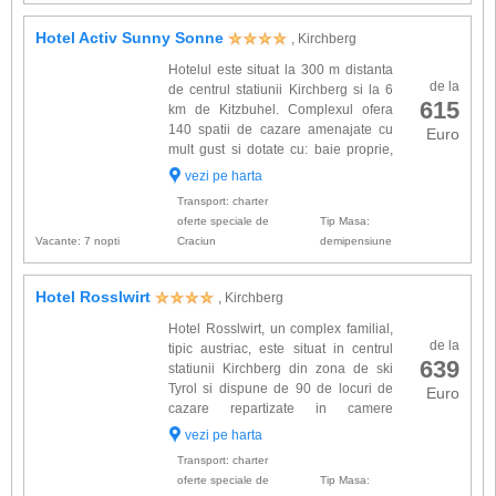
Hotel Activ Sunny Sonne
, Kirchberg
Hotelul este situat la 300 m distanta
de la
de centrul statiunii Kirchberg si la 6
615
km de Kitzbuhel. Complexul ofera
140 spatii de cazare amenajate cu
Euro
mult gust si dotate cu: baie proprie,
telefon, TV cablu, minibar, seif,
vezi pe harta
uscator de par. Alte facilitati gasite la hotel: lift, ...
Transport: charter
oferte speciale de
Tip Masa:
Vacante: 7 nopti
Craciun
demipensiune
Hotel Rosslwirt
, Kirchberg
Hotel Rosslwirt, un complex familial,
de la
tipic austriac, este situat in centrul
639
statiunii Kirchberg din zona de ski
Tyrol si dispune de 90 de locuri de
Euro
cazare repartizate in camere
amenajate in stil tyrolian si dotate cu:
vezi pe harta
baie proprie, TV satelit, radio, balcon. Alte facili...
Transport: charter
oferte speciale de
Tip Masa: