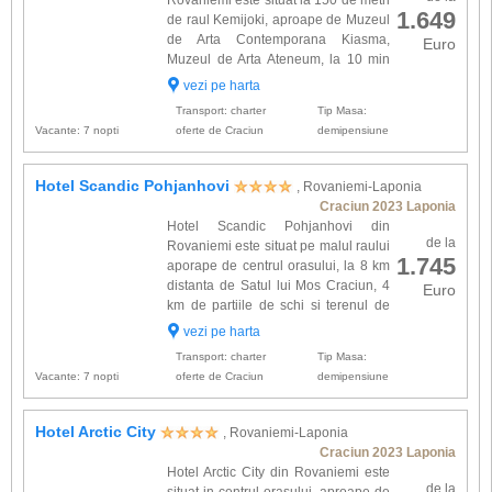
Rovaniemi este situat la 150 de metri
1.649
de raul Kemijoki, aproape de Muzeul
de Arta Contemporana Kiasma,
Euro
Muzeul de Arta Ateneum, la 10 min
de mers cu masina de Satul lui Mos
vezi pe harta
Craciun, 200 m. de podul Jatkankynttila si la 12
Transport: charter
Tip Masa:
km distanta de Aeropo...
Vacante: 7 nopti
oferte de Craciun
demipensiune
Hotel Scandic Pohjanhovi
, Rovaniemi-Laponia
Craciun 2023 Laponia
Hotel Scandic Pohjanhovi din
de la
Rovaniemi este situat pe malul raului
1.745
aporape de centrul orasului, la 8 km
distanta de Satul lui Mos Craciun, 4
Euro
km de partiile de schi si terenul de
golf Ounasvaara si la 10 km distanta
vezi pe harta
de Aeroportul International. Veti gasi aici 212
Transport: charter
Tip Masa:
spatii de c...
Vacante: 7 nopti
oferte de Craciun
demipensiune
Hotel Arctic City
, Rovaniemi-Laponia
Craciun 2023 Laponia
Hotel Arctic City din Rovaniemi este
de la