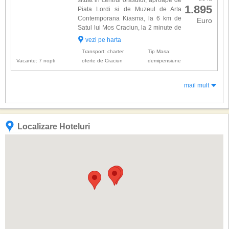
situat in centrul orasului, aproape de
1.895
Piata Lordi si de Muzeul de Arta
Contemporana Kiasma, la 6 km de
Euro
Satul lui Mos Craciun, la 2 minute de
mers pe jos de centrul comercial
vezi pe harta
Sampokeskus si la 8 km distanta de Aeroportul
Transport: charter
Tip Masa:
International. Ce...
Vacante: 7 nopti
oferte de Craciun
demipensiune
mail mult
Localizare Hoteluri