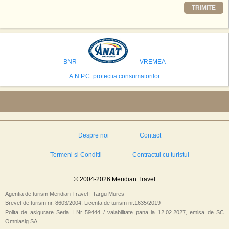
Printre celelalte tari care concureaza pentru a gazdui aceasta constructie
TRIMITE
se numara Australia, Brazilia, China, Egipt, India, Polonia, Thailanda,
Statele Unite si Emiratele Arabe Unite. China si Emiratele Arabe Unite ar
avea cele mai mari sanse de a castiga licitatia. Totusi, Spania, care se
preconizeaza ca va deveni a doua cea mai vizitata tara din lume in 2025,
isi bazeaza oferta pe infrastructura turistica solida si capacitatea hoteliera."
BNR
VREMEA
A.N.P.C. protectia consumatorilor
Despre noi
Contact
Termeni si Conditii
Contractul cu turistul
© 2004-2026 Meridian Travel
Agentia de turism Meridian Travel | Targu Mures
Brevet de turism nr. 8603/2004, Licenta de turism nr.1635/2019
Polita de asigurare Seria I Nr..59444 / valabilitate pana la 12.02.2027, emisa de SC
Omniasig SA