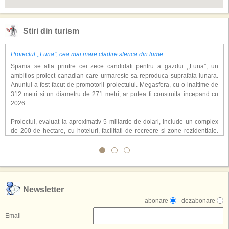
Stiri din turism
Proiectul ,,Luna'', cea mai mare cladire sferica din lume
Spania se afla printre cei zece candidati pentru a gazdui ,,Luna'', un
ambitios proiect canadian care urmareste sa reproduca suprafata lunara.
Anuntul a fost facut de promotorii proiectului. Megasfera, cu o inaltime de
312 metri si un diametru de 271 metri, ar putea fi construita incepand cu
2026
Proiectul, evaluat la aproximativ 5 miliarde de dolari, include un complex
de 200 de hectare, cu hoteluri, facilitati de recreere si zone rezidentiale.
Conceptul depaseste ideea unui simplu hotel tematic, avand ca scop
atragerea a pana la 10 milioane de turisti anual. �Luna� ar putea deveni
o atractie de top, 2,5 milioane de vizitatori fiind asteptati sa experimenteze
exclusiv simularea suprafetei lunare.
,,Credem ca exista sanse mari sa anuntam nu doar o locatie, ci poate mai
Newsletter
multe'', a declarat Michael R. Henderson, cofondator al Moon World
abonare
dezabonare
Resorts, citat de Gulf News. Potrivit acestuia, 2026 ar putea deveni un an
decisiv pentru reali zarea proiectului.
Email