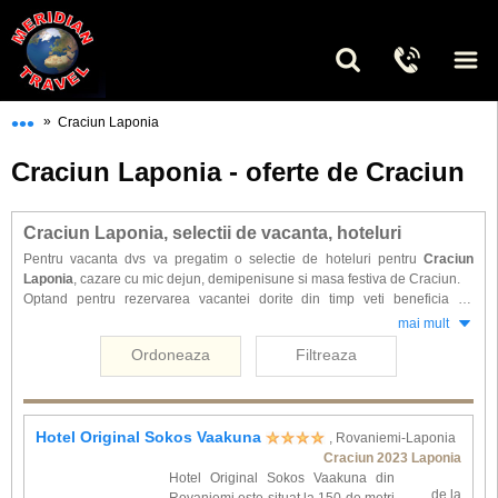
•••
»
Craciun Laponia
Craciun Laponia - oferte de Craciun
Craciun Laponia, selectii de vacanta, hoteluri
Pentru vacanta dvs va pregatim o selectie de hoteluri pentru
Craciun
Laponia
, cazare cu mic dejun, demipenisune si masa festiva de Craciun.
Optand pentru rezervarea vacantei dorite din timp veti beneficia de
reduceri substantiale la cele mai populare hoteluri. Petreceti Craciunul in
mai mult
cele mai reprezentative unitati de cazare din Laponia pentru a descoperii
Ordoneaza
Filtreaza
Magia Sarbatorilor de Iarna ,,Acasa la Mos Craciun''.
Hotel Original Sokos Vaakuna
, Rovaniemi-Laponia
Craciun 2023 Laponia
Hotel Original Sokos Vaakuna din
de la