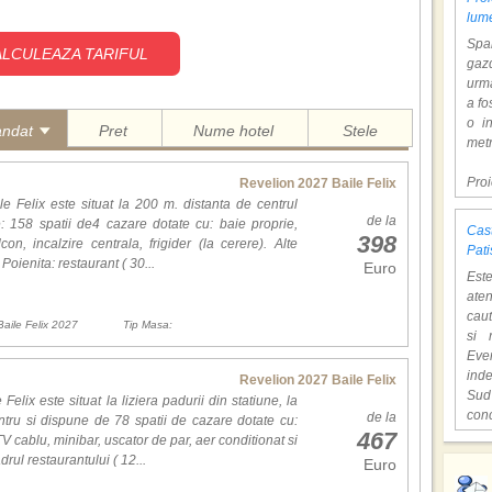
027?
lum
Span
LCULEAZA TARIFUL
gazd
a Oradiei.
urm
de Revelion cu cina festiva si programe artistice.
a fo
o i
andat
Pret
Nume hotel
Stele
metr
Pro
Revelion 2027 Baile Felix
ti;
dol
le Felix este situat la 200 m. distanta de centrul
de la
hote
e: 158 spatii de4 cazare dotate cu: baie proprie,
Cast
398
programul autoritatilor si hotelurilor);
Con
con, incalzire centrala, frigider (la cerere). Alte
Pati
 a transmite urari de prosperitate pentru noul an;
tem
l Poienita: restaurant ( 30...
Euro
Est
lare de iarna precum colindatul si jocurile cu masti.
mili
aten
o at
caut
ast
Baile Felix 2027
Tip Masa:
si 
supr
Eve
 20�C si 49�C, renumite pentru proprietatile lor terapeutice.
ind
v in sezonul rece, ideale pentru relaxare.
Revelion 2027 Baile Felix
,,C
Sud
microclimatului creat de izvoarele termale si speciilor rare de plante.
o lo
Felix este situat la liziera padurii din statiune, la
con
de la
ee usoare.
Hen
ntru si dispune de 78 spatii de cazare dotate cu:
467
unic
opiere pentru cei pasionati de natura.
cita
TV cablu, minibar, uscator de par, aer conditionat si
Fiec
ra piete istorice, arhitectura Art Nouveau si evenimente dedicate
deve
drul restaurantului ( 12...
Euro
,,Lo
cioc
film