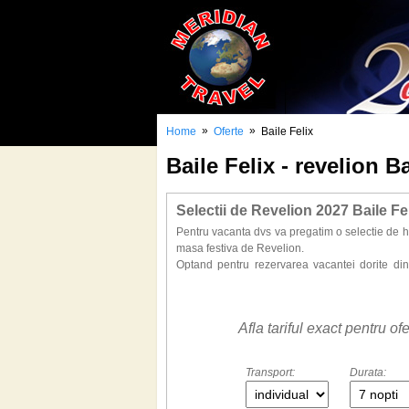
»
»
Home
Oferte
Baile Felix
Baile Felix - revelion B
Selectii de Revelion 2027 Baile Fel
Pentru vacanta dvs va pregatim o selectie de h
masa festiva de Revelion.
Optand pentru rezervarea vacantei dorite din
hoteluri. Petreceti Revelionul 2027 in cele mai
magia sarbatorilor de iarna.
Doriti sa beneficiati de cele mai bune oferte p
Afla tariful exact pentru o
Baile Felix este una dintre cele mai populare
relaxarea in ape termale, atmosfera de sarb
Transport:
Durata:
anului, iar iarna ofera experienta aparte de a i