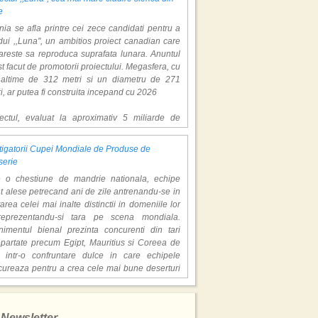
e
ia se afla printre cei zece candidati pentru a
ui ,,Luna'', un ambitios proiect canadian care
areste sa reproduca suprafata lunara. Anuntul
st facut de promotorii proiectului. Megasfera, cu
naltime de 312 metri si un diametru de 271
i, ar putea fi construita incepand cu 2026
iectul, evaluat la aproximativ 5 miliarde de
ari, include un complex de 200 de hectare, cu
luri, facilitati de recreere si zone rezidentiale.
igatorii Cupei Mondiale de Produse de
ceptul depaseste ideea unui simplu hotel
serie
atic, avand ca scop atragerea a pana la 10
e o chestiune de mandrie nationala, echipe
oane de turisti anual. �Luna� ar putea deveni
t alese petrecand ani de zile antrenandu-se in
ractie de top, 2,5 milioane de vizitatori fiind
area celei mai inalte distinctii in domeniile lor
eptati sa experimenteze exclusiv simularea
reprezentandu-si tara pe scena mondiala.
afetei lunare.
nimentul bienal prezinta concurenti din tari
epartate precum Egipt, Mauritius si Coreea de
redem ca exista sanse mari sa anuntam nu doar
 intr-o confruntare dulce in care echipele
catie, ci poate mai multe'', a declarat Michael R.
cureaza pentru a crea cele mai bune deserturi
derson, cofondator al Moon World Resorts,
e in viata.
t de Gulf News. Potrivit acestuia, 2026 ar putea
are echipa a avut trei membri - specialisti in
ni un an decisiv pentru reali zarea proiectului.
tusul Alb''! Locatiile din Thailanda in care s-a
olata, gheata si, respectiv, zahar. Triourile au
at sezonul 3 al serialului de succes
Newsletter