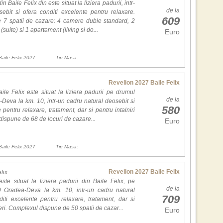
Situ
for
 Baile Felix din este situat la liziera padurii, intr-
mare
de la
dese
ebit si ofera conditi excelente pentru relaxare.
nisi
609
cais
7 spatii de cazare: 4 camere duble standard, 2
care
suite) si 1 apartament (living si do...
Euro
Fou
,,Am
vede
Am 
prim
tra
Baile Felix 2027
Tip Masa:
film
teh
Sea
Masa
Bar
Revelion 2027 Baile Felix
pro
Bron
ile Felix este situat la liziera padurii pe drumul
tim
de la
obt
eva la km. 10, intr-un cadru natural deosebit si
580
apa
cadr
 pentru relaxare, tratament, dar si pentru intalniri
Sce
mar
dispune de 68 de locuri de cazare...
Euro
adus
desc
Wat
stra
omag
Baile Felix 2027
Tip Masa:
Alte
Mon
Cla
Cult
Revelion 2027 Baile Felix
elix
si r
ste situat la liziera padurii din Baile Felix, pe
1. J
Wee
de la
Oradea-Deva la km. 10, intr-un cadru natural
2. F
709
Haa
diti excelente pentru relaxare, tratament, dar si
3. M
Nat
ceri. Complexul dispune de 50 spatii de cazar...
4. C
Euro
5. B