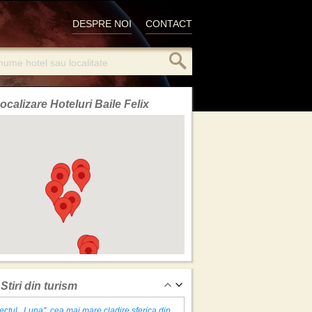
DESPRE NOI
CONTACT
ocalizare Hoteluri Baile Felix
Stiri din turism
ectul ,,Luna'', cea mai mare cladire sferica din