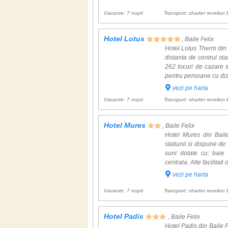
Vacante: 7 nopti
Transport: charter revelion 
Hotel Lotus
, Baile Felix
Hotel Lotus Therm din 
distanta de centrul st
262 locuri de cazare 
pentru persoane cu diza
vezi pe harta
Vacante: 7 nopti
Transport: charter revelion 
Hotel Mures
, Baile Felix
Hotel Mures din Baile
statiunii si dispune de
sunt dotate cu: baie 
centrala. Alte facilitati
vezi pe harta
Vacante: 7 nopti
Transport: charter revelion 
Hotel Padis
, Baile Felix
Hotel Padis din Baile F