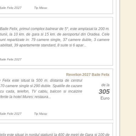
6. It
Scen
7. 
Baile Felix 2027
Tip Masa:
8. 
9. R
Anan
10. 
avu
Baile Felix, primul complex balnear de 5*, este amplasat la 200 m.
esen
atiunii, la 10 km. de gara si 15 km. de aeroportul din Oradea. Cele
Cine
sunt repartizate in: 79 camere single, 37 camere duble, 3 camere
de l
bilitati, 39 apartamente standard, 8 suite si 6 apar...
.
Alte
Baile Felix 2027
Box
si C
Scen
Revelion 2027 Baile Felix
Law
 Felix este situat la 500 m. distanta de centrul
lan
de la
: 70 camere single si 290 duble. Spatiile de cazare
305
cu cada, telefon, TV cablu, balcon si incalzire
 oferite la hotel Mures: restaura...
Euro
Exc
Bar,
Gra
Baile Felix 2027
Tip Masa:
prop
Can
noap
Sing
elix este situat in nordul statiunii la 400 de metri de Gara si 100 de