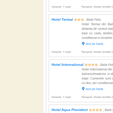
Curiozitati
Vacante: 7 nopti
Transport: charter revelion 
Baile Felix este cea mai mare statiune balneo
Hotel Termal
Izvoarele termale sunt cunoscute si utilizate 
, Baile Felix
Nufarul termal (Nymphaea lotus var. thermalis) 
Hotel Termal din Bail
calda.
distanta de centrul sta
Una dintre cele mai apreciate experiente de iar
baie cu cada, telefon
temperaturile sunt sub zero grade.
conditionat si incalzire
vezi pe harta
Vacante: 7 nopti
Transport: charter revelion 
Hotel International
, Baile Fel
Hotel International din 
balneoclimaterice si 
etaje. Camerele sunt 
cu dus, aer conditionat,
vezi pe harta
Vacante: 7 nopti
Transport: charter revelion 
Hotel Aqua President
, Baile 