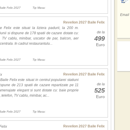
avu
Pri
In u
repr
gaz
Baile Felix 2027
Tip Masa:
tele
res
Braz
Email
facu
spe
climaterica cu functionare permanenta din Romania.
Sta
Sez
spec
Revelion 2027 Baile Felix
de secole, prima atestare documentara datand din anul 1221.
Emir
regi
a devenit simbolul statiunii datorita conditiilor unice create de apa
e Felix este situat la liziera padurii, la 200 m.
de 
din 
Si a
de la
tiunii si dispune de 178 spatii de cazare dotate cu:
prec
Sici
499
totul
na este inotul in bazinele exterioare cu apa termala, in timp ce afara
, TV cablu, minibar, uscator de par, balcon, aer
tar
sap
 centrala. In cadrul restaurantulu...
inf
Euro
adev
Cofe
hote
pers
mod
culi
Baile Felix 2027
Tip Masa:
drag
Cel 
Mexi
Emmy
ali
Revelion 2027 Baile Felix
ix
mai 
rep
Baile Felix este situat in centrul popularei statiuni
Pe l
de la
conc
dispune de 213 spatii de cazare repartizate pe 11
unde
525
amenajate elegant si sunt dotate cu: baie proprie
des
Des
 telefon, TV cablu, minibar, ac...
Euro
joac
ech
mult
Baile Felix 2027
Tip Masa:
Loca
Can
ech
gran
Revelion 2027 Baile Felix
Felix