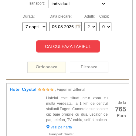
Transport:
Durata:
Data plecare:
Adulti:
Copii:
CALCULEAZA TARIFUL
Ordoneaza
Filtreaza
Hotel Crystal
, Fugen im Zillertal
Hotelul este situat intr-o zona cu
de la
multa verdeata, la 1 km de centrul
765
statiunii Fugen. Camerele sunt dotate
cu: baie proprie cu dus, uscator de
Euro
par, telefon, TV cablu, seif si balcon.
Alte facilitati: restaurant, bar, crama
vezi pe harta
de vin, sala de conferinta, lift, zona de gradi...
Transport: charter