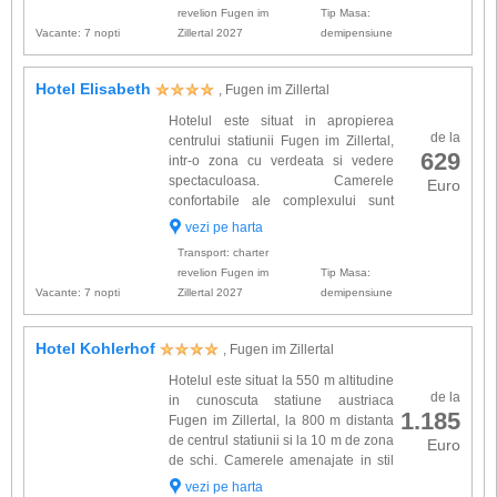
revelion Fugen im
Tip Masa:
Vacante: 7 nopti
Zillertal 2027
demipensiune
Hotel Elisabeth
, Fugen im Zillertal
Hotelul este situat in apropierea
de la
centrului statiunii Fugen im Zillertal,
629
intr-o zona cu verdeata si vedere
spectaculoasa. Camerele
Euro
confortabile ale complexului sunt
dotate cu: baie proprie cu dus,
vezi pe harta
telefon, TV cablu, uscator de par, oglinda, seif,
Transport: charter
balcon. Alte facilitati...
revelion Fugen im
Tip Masa:
Vacante: 7 nopti
Zillertal 2027
demipensiune
Hotel Kohlerhof
, Fugen im Zillertal
Hotelul este situat la 550 m altitudine
de la
in cunoscuta statiune austriaca
1.185
Fugen im Zillertal, la 800 m distanta
de centrul statiunii si la 10 m de zona
Euro
de schi. Camerele amenajate in stil
tirolian sunt dotate cu: baie proprie,
vezi pe harta