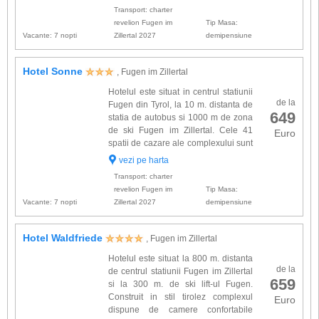
uscator de par, halat de baie, telefon, Tv cablu,
Transport: charter
...
revelion Fugen im
Tip Masa:
Vacante: 7 nopti
Zillertal 2027
demipensiune
Hotel Sonne
, Fugen im Zillertal
Hotelul este situat in centrul statiunii
de la
Fugen din Tyrol, la 10 m. distanta de
649
statia de autobus si 1000 m de zona
de ski Fugen im Zillertal. Cele 41
Euro
spatii de cazare ale complexului sunt
amenajate rustic si sunt dotate cu:
vezi pe harta
baie proprie, uscator de par, radio, telefon, TV
Transport: charter
sa...
revelion Fugen im
Tip Masa:
Vacante: 7 nopti
Zillertal 2027
demipensiune
Hotel Waldfriede
, Fugen im Zillertal
Hotelul este situat la 800 m. distanta
de la
de centrul statiunii Fugen im Zillertal
659
si la 300 m. de ski lift-ul Fugen.
Construit in stil tirolez complexul
Euro
dispune de camere confortabile