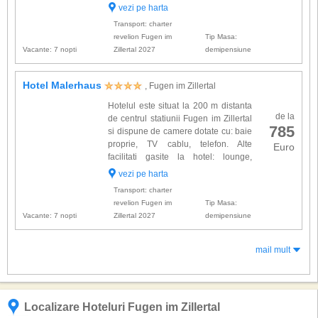
dotate cu: baie proprie, uscator de
vezi pe harta
par, TV-sat, telefon, radio, seif. Alte facilitati ofer...
Transport: charter
revelion Fugen im
Tip Masa:
Vacante: 7 nopti
Zillertal 2027
demipensiune
Hotel Malerhaus
, Fugen im Zillertal
Hotelul este situat la 200 m distanta
de la
de centrul statiunii Fugen im Zillertal
785
si dispune de camere dotate cu: baie
proprie, TV cablu, telefon. Alte
Euro
facilitati gasite la hotel: lounge,
restaurant, pizzerie, cafenea, bar,
vezi pe harta
terasa, loc de joaca pentru copii si parcare. Ski
Transport: charter
l...
revelion Fugen im
Tip Masa:
Vacante: 7 nopti
Zillertal 2027
demipensiune
mail mult
Localizare Hoteluri Fugen im Zillertal