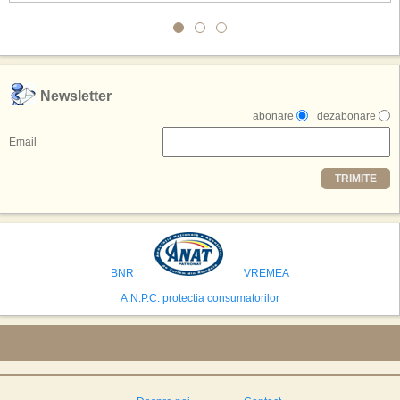
Conceptul depaseste ideea unui simplu hotel tematic, avand ca scop
atragerea a pana la 10 milioane de turisti anual. �Luna� ar putea deveni
o atractie de top, 2,5 milioane de vizitatori fiind asteptati sa experimenteze
exclusiv simularea suprafetei lunare.
,,Credem ca exista sanse mari sa anuntam nu doar o locatie, ci poate mai
Newsletter
multe'', a declarat Michael R. Henderson, cofondator al Moon World
abonare
dezabonare
Resorts, citat de Gulf News. Potrivit acestuia, 2026 ar putea deveni un an
decisiv pentru reali zarea proiectului.
Email
Printre celelalte tari care concureaza pentru a gazdui aceasta constructie
TRIMITE
se numara Australia, Brazilia, China, Egipt, India, Polonia, Thailanda,
Statele Unite si Emiratele Arabe Unite. China si Emiratele Arabe Unite ar
avea cele mai mari sanse de a castiga licitatia. Totusi, Spania, care se
preconizeaza ca va deveni a doua cea mai vizitata tara din lume in 2025,
isi bazeaza oferta pe infrastructura turistica solida si capacitatea hoteliera."
BNR
VREMEA
A.N.P.C. protectia consumatorilor