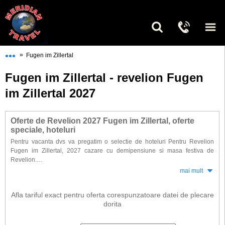
•••
»
Fugen im Zillertal
Fugen im Zillertal - revelion Fugen
im Zillertal 2027
Oferte de Revelion 2027 Fugen im Zillertal, oferte
speciale, hoteluri
Pentru vacanta dvs va pregatim o selectie de hoteluri Pentru Revelion
Fugen im Zillertal, 2027 cazare cu demipensiune si masa festiva de
Revelion.
Optand pentru rezervarea vacantei dorite din timp veti beneficia de
mai mult
reduceri substantiale la cele mai populare hoteluri. Petreceti Revelionul
2027 in cele mai reprezentative unitati de cazare din Fugen im Zillertal
Afla tariful exact pentru oferta corespunzatoare datei de plecare
pentru a descoperii magia sarbatorilor de iarna austriaca.
dorita