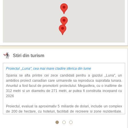
Stiri din turism
Proiectul ,,Luna'', cea mai mare cladire sferica din lume
Spania se afla printre cei zece candidati pentru a gazdui ,,Luna'', un
ambitios proiect canadian care urmareste sa reproduca suprafata lunara.
Anuntul a fost facut de promotorii proiectului. Megasfera, cu o inaltime de
312 metri si un diametru de 271 metri, ar putea fi construita incepand cu
2026
Proiectul, evaluat la aproximativ 5 miliarde de dolari, include un complex
de 200 de hectare, cu hoteluri, facilitati de recreere si zone rezidentiale.
Conceptul depaseste ideea unui simplu hotel tematic, avand ca scop
atragerea a pana la 10 milioane de turisti anual. �Luna� ar putea deveni
o atractie de top, 2,5 milioane de vizitatori fiind asteptati sa experimenteze