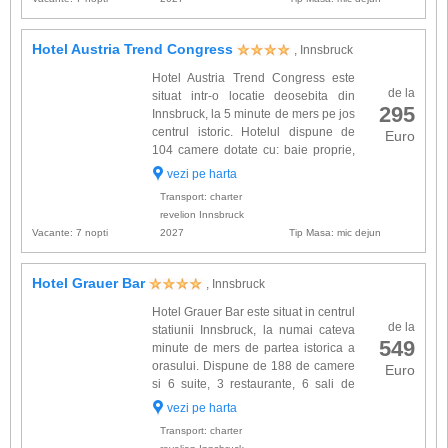
Hotel Austria Trend Congress
, Innsbruck
Hotel Austria Trend Congress este
de la
situat intr-o locatie deosebita din
295
Innsbruck, la 5 minute de mers pe jos
centrul istoric. Hotelul dispune de
Euro
104 camere dotate cu: baie proprie,
TV cablu, minibar, telefon. Alte
vezi pe harta
facilitati de care dispune hotel Austria Trend
Transport: charter
Congress: r...
revelion Innsbruck
Vacante: 7 nopti
2027
Tip Masa: mic dejun
Hotel Grauer Bar
, Innsbruck
Hotel Grauer Bar este situat in centrul
de la
statiunii Innsbruck, la numai cateva
549
minute de mers de partea istorica a
orasului. Dispune de 188 de camere
Euro
si 6 suite, 3 restaurante, 6 sali de
conferinta cu o capacitate de 500
vezi pe harta
locuri, camera pentru depozit schi si parcare.
Transport: charter
Camerele ...