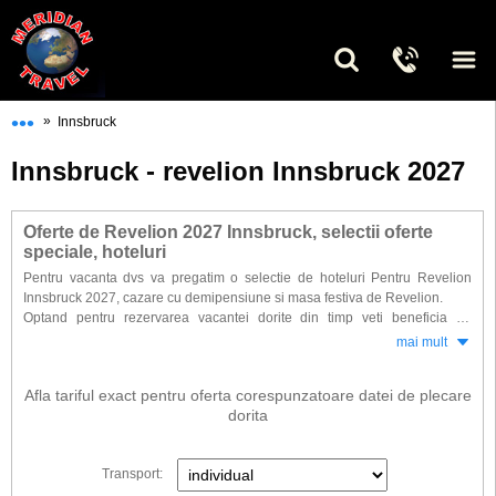
•••
»
Innsbruck
Innsbruck - revelion Innsbruck 2027
Oferte de Revelion 2027 Innsbruck, selectii oferte
speciale, hoteluri
Pentru vacanta dvs va pregatim o selectie de hoteluri Pentru Revelion
Innsbruck 2027, cazare cu demipensiune si masa festiva de Revelion.
Optand pentru rezervarea vacantei dorite din timp veti beneficia de
reduceri substantiale la cele mai populare hoteluri. Petreceti Revelionul
mai mult
2027 in cele mai reprezentative unitati de cazare din Innsbruck pentru a
descoperii magia sarbatorilor de iarna austriaca.
Afla tariful exact pentru oferta corespunzatoare datei de plecare
dorita
Transport: