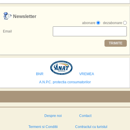
exclusiv simularea suprafetei lunare.
,,Credem ca exista sanse mari sa anuntam nu doar o locatie, ci poate mai
Newsletter
multe'', a declarat Michael R. Henderson, cofondator al Moon World
abonare
dezabonare
Resorts, citat de Gulf News. Potrivit acestuia, 2026 ar putea deveni un an
decisiv pentru reali zarea proiectului.
Email
Printre celelalte tari care concureaza pentru a gazdui aceasta constructie
TRIMITE
se numara Australia, Brazilia, China, Egipt, India, Polonia, Thailanda,
Statele Unite si Emiratele Arabe Unite. China si Emiratele Arabe Unite ar
avea cele mai mari sanse de a castiga licitatia. Totusi, Spania, care se
preconizeaza ca va deveni a doua cea mai vizitata tara din lume in 2025,
isi bazeaza oferta pe infrastructura turistica solida si capacitatea hoteliera."
BNR
VREMEA
A.N.P.C. protectia consumatorilor
Despre noi
Contact
Termeni si Conditii
Contractul cu turistul