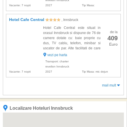
revelion Innsbruck
Vacante: 7 nopti
2027
Tip Masa:
Hotel Cafe Central
, Innsbruck
Hotel Cafe Central este situat in
de la
orasul Innsbruck si dispune de 76 de
409
camere dotate cu: baie proprie cu
dus, TV cablu, telefon, minibar si
Euro
uscator de par. Alte facilitati de care
veti beneficia la hotel Cafe Central:
vezi pe harta
restaurant, cafenea, muzica live, sala de fitness,
Transport: charter
sa...
revelion Innsbruck
Vacante: 7 nopti
2027
Tip Masa: mic dejun
mail mult
Localizare Hoteluri Innsbruck