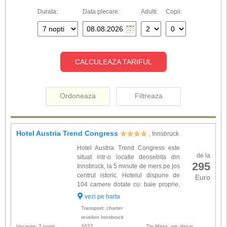
Durata:
Data plecare:
Adulti:
Copii:
CALCULEAZA TARIFUL
Ordoneaza
Filtreaza
Hotel Austria Trend Congress
, Innsbruck
Hotel Austria Trend Congress este
de la
situat intr-o locatie deosebita din
295
Innsbruck, la 5 minute de mers pe jos
centrul istoric. Hotelul dispune de
Euro
104 camere dotate cu: baie proprie,
TV cablu, minibar, telefon. Alte
vezi pe harta
facilitati de care dispune hotel Austria Trend
Transport: charter
Congress: r...
revelion Innsbruck
Vacante: 7 nopti
2027
Tip Masa: mic dejun