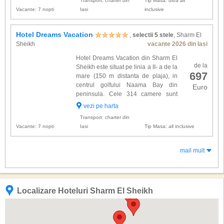
Transport: charter din
Tip Masa: ultra all
elegant si dotate cu: bai...
Vacante: 7 nopti
Iasi
inclusive
Hotel Dreams Vacation
,
selectii 5 stele
, Sharm El
Sheikh
vacante 2026 din Iasi
Hotel Dreams Vacation din Sharm El
de la
Sheikh este situat pe linia a II- a de la
697
mare (150 m distanta de plaja), in
centrul golfului Naama Bay din
Euro
peninsula. Cele 314 camere sunt
repartizate in 19 corpuri de cladire,
vezi pe harta
cu un etaj si sunt dotate cu: baie proprie, uscator
Transport: charter din
de par, ae...
Vacante: 7 nopti
Iasi
Tip Masa: all inclusive
mail mult
Localizare Hoteluri Sharm El Sheikh