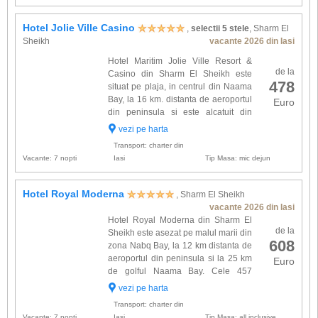
Hotel Jolie Ville Casino
,
selectii 5 stele
, Sharm El
Sheikh
vacante 2026 din Iasi
Hotel Maritim Jolie Ville Resort &
de la
Casino din Sharm El Sheikh este
478
situat pe plaja, in centrul din Naama
Bay, la 16 km. distanta de aeroportul
Euro
din peninsula si este alcatuit din
cladirea principala (receptia) si un
vezi pe harta
complex de corpuri de 2 etaje Preferable, Front
Transport: charter din
Area, Palm A...
Vacante: 7 nopti
Iasi
Tip Masa: mic dejun
Hotel Royal Moderna
, Sharm El Sheikh
vacante 2026 din Iasi
Hotel Royal Moderna din Sharm El
de la
Sheikh este asezat pe malul marii din
608
zona Nabq Bay, la 12 km distanta de
aeroportul din peninsula si la 25 km
Euro
de golful Naama Bay. Cele 457
camere (~ 35 mp) sunt amplasate in
vezi pe harta
corpuri cu 2 etaje si sunt dotate cu: baie proprie,
Transport: charter din
uscator de par...
Vacante: 7 nopti
Iasi
Tip Masa: all inclusive