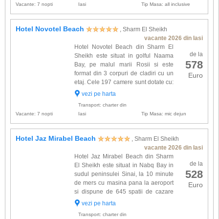
Vacante: 7 nopti
Iasi
Tip Masa: all inclusive
Hotel Novotel Beach
, Sharm El Sheikh
vacante 2026 din Iasi
Hotel Novotel Beach din Sharm El
de la
Sheikh este situat in golful Naama
578
Bay, pe malul marii Rosii si este
format din 3 corpuri de cladiri cu un
Euro
etaj. Cele 197 camere sunt dotate cu:
baie proprie cu dus, aer conditionat,
vezi pe harta
TV, telefon, internet, radio, minibar, seif, uscator
Transport: charter din
de par...
Vacante: 7 nopti
Iasi
Tip Masa: mic dejun
Hotel Jaz Mirabel Beach
, Sharm El Sheikh
vacante 2026 din Iasi
Hotel Jaz Mirabel Beach din Sharm
de la
El Sheikh este situat in Nabq Bay in
528
sudul peninsulei Sinai, la 10 minute
de mers cu masina pana la aeroport
Euro
si dispune de 645 spatii de cazare
dotate cu: TV satelit, aer conditionat,
vezi pe harta
balcon, baie proprie, minibar, seif, telefon,
Transport: charter din
uscator de ...