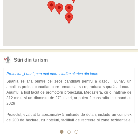
Stiri din turism
Proiectul ,,Luna'', cea mai mare cladire sferica din lume
Spania se afla printre cei zece candidati pentru a gazdui ,,Luna'', un
ambitios proiect canadian care urmareste sa reproduca suprafata lunara.
Anuntul a fost facut de promotorii proiectului. Megasfera, cu o inaltime de
312 metri si un diametru de 271 metri, ar putea fi construita incepand cu
2026
Proiectul, evaluat la aproximativ 5 miliarde de dolari, include un complex
de 200 de hectare, cu hoteluri, facilitati de recreere si zone rezidentiale.
Conceptul depaseste ideea unui simplu hotel tematic, avand ca scop
atragerea a pana la 10 milioane de turisti anual. �Luna� ar putea deveni
o atractie de top, 2,5 milioane de vizitatori fiind asteptati sa experimenteze