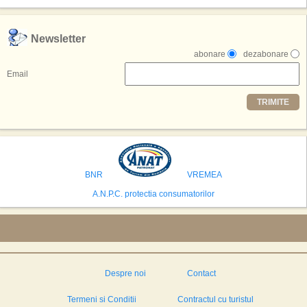
exclusiv simularea suprafetei lunare.
,,Credem ca exista sanse mari sa anuntam nu doar o locatie, ci poate mai
Newsletter
multe'', a declarat Michael R. Henderson, cofondator al Moon World
abonare
dezabonare
Resorts, citat de Gulf News. Potrivit acestuia, 2026 ar putea deveni un an
decisiv pentru reali zarea proiectului.
Email
Printre celelalte tari care concureaza pentru a gazdui aceasta constructie
TRIMITE
se numara Australia, Brazilia, China, Egipt, India, Polonia, Thailanda,
Statele Unite si Emiratele Arabe Unite. China si Emiratele Arabe Unite ar
avea cele mai mari sanse de a castiga licitatia. Totusi, Spania, care se
preconizeaza ca va deveni a doua cea mai vizitata tara din lume in 2025,
isi bazeaza oferta pe infrastructura turistica solida si capacitatea hoteliera."
BNR
VREMEA
A.N.P.C. protectia consumatorilor
Despre noi
Contact
Termeni si Conditii
Contractul cu turistul