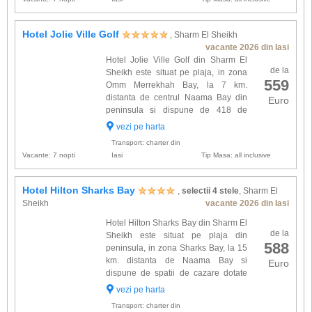
Hotel Jolie Ville Golf
, Sharm El Sheikh
vacante 2026 din Iasi
Hotel Jolie Ville Golf din Sharm El
de la
Sheikh este situat pe plaja, in zona
559
Omm Merrekhah Bay, la 7 km.
distanta de centrul Naama Bay din
Euro
peninsula si dispune de 418 de
camere dotate cu: aer conditionat, TV
vezi pe harta
satelit, baie proprie, uscator de par, telefon in
Transport: charter din
baie, telefon in came...
Vacante: 7 nopti
Iasi
Tip Masa: all inclusive
Hotel Hilton Sharks Bay
,
selectii 4 stele
, Sharm El
Sheikh
vacante 2026 din Iasi
Hotel Hilton Sharks Bay din Sharm El
de la
Sheikh este situat pe plaja din
588
peninsula, in zona Sharks Bay, la 15
km. distanta de Naama Bay si
Euro
dispune de spatii de cazare dotate
cu: balcon, aer conditionat, telefon,
vezi pe harta
TV satelit, seif, minibar, baie cu dus, uscator de
Transport: charter din
par. Alte fa...