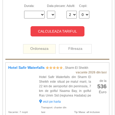
Durata:
Data plecare:
Adulti:
Copii:
CALCULEAZA TARIFUL
Ordoneaza
Filtreaza
Hotel Safir Waterfalls
, Sharm El Sheikh
vacante 2026 din Iasi
Hotel Safir Waterfalls din Sharm El
de la
Sheikh este situat pe malul marii, la
536
22 km de aeroportul din peninsula, 7
km de golful Naama Bay, in golful
Euro
Ras Umm Sid (regiunea Hadaba) pe
un deal ( pana la plaja proprie cu
vezi pe harta
nisip, recif de corali - ponton, se coboara cu
Transport: charter din
telecabina), in...
Vacante: 7 nopti
Iasi
Tip Masa: all inclusive