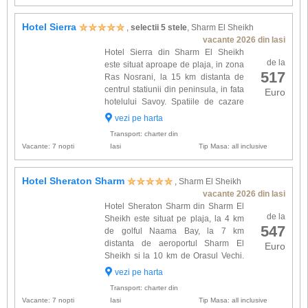
Hotel Sierra
,
selectii 5 stele
, Sharm El Sheikh
vacante 2026 din Iasi
Hotel Sierra din Sharm El Sheikh
de la
este situat aproape de plaja, in zona
517
Ras Nosrani, la 15 km distanta de
centrul statiunii din peninsula, in fata
Euro
hotelului Savoy. Spatiile de cazare
sunt modern decorate si dotate cu:
vezi pe harta
TV satelit, telefon, minibar (produsele din
Transport: charter din
minibar sunt c...
Vacante: 7 nopti
Iasi
Tip Masa: all inclusive
Hotel Sheraton Sharm
, Sharm El Sheikh
vacante 2026 din Iasi
Hotel Sheraton Sharm din Sharm El
de la
Sheikh este situat pe plaja, la 4 km
547
de golful Naama Bay, la 7 km
distanta de aeroportul Sharm El
Euro
Sheikh si la 10 km de Orasul Vechi.
Cele 285 camere sunt repartizate
vezi pe harta
intr-o cladire cu 7 etaje si sunt dotate cu : baie
Transport: charter din
proprie, uscator de par...
Vacante: 7 nopti
Iasi
Tip Masa: all inclusive