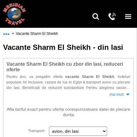
•••
»
Vacante Sharm El Sheikh
Vacante Sharm El Sheikh - din Iasi
Vacante Sharm El Sheikh cu zbor din Iasi, reduceri
oferte
Pentru dvs. va pregatim oferte
vacante Sharm El Sheikh
, hoteluri
populare All Inclusive, cazare de lux in Egipt & transport avion cu plecare
din Iasi. Beneficiati de reduceri substantiale Pentru alegerea vacantei
dorite din timp in cele mai renumite statiuni: Naama Bay, Nabq Bay, Om El
mai mult
Seed, Pahsa Bay, Ras Nasrani, Shark's Bay, Um El Sid.
Gasiti la noi o selectie de hoteluri dintre cele mai vandute in ultimii ani.
Afla tariful exact pentru oferta corespunzatoare datei de plecare
dorita
Transport: