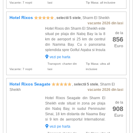
Vacante: 7 nopti
Iasi
Tip Masa: all inclusive
Hotel Rixos
,
selectii 5 stele
, Sharm El Sheikh
vacante 2026 din Iasi
Hotel Rixos din Sharm El Sheikh este
de la
situat pe plaja din Nabq Bay la la 8
856
km de aeroport si 25 km de centrul
din Namma Bay. Cu o panorama
Euro
splendida spre Golful Aqaba si Insula
Tiran complexul ofera spatii de
vezi pe harta
cazare amenajate elegant si dotate cu: baie
Transport: charter din
Tip Masa: ultra all
proprie, uscator de par...
Vacante: 7 nopti
Iasi
inclusive
Hotel Rixos Seagate
,
selectii 5 stele
, Sharm El
Sheikh
vacante 2026 din Iasi
Hotel Rixos Seagate din Sharm El
de la
Sheikh este situat in zona pe plaja
908
din Nabq Bay, in sudul Peninsulei
Sinai, 18 km distanta de Naama Bay
Euro
si 9 km de aeroportul International.
Complexul din lantul hotel Rixos
vezi pe harta
dispune de 783 spatii de cazare amenajate