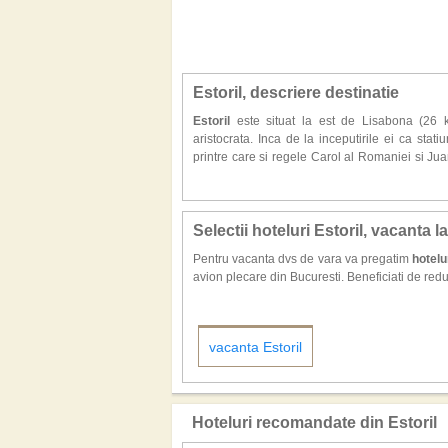
Estoril, descriere destinatie
Estoril
este situat la est de Lisabona (26 k
aristocrata. Inca de la inceputirile ei ca stati
printre care si regele Carol al Romaniei si Jua
lea.
Fiind denumita ,,Riviera Portugheza'', Estori
atractiva plaja de nisip, Tamariz, in timpul verii
Selectii hoteluri Estoril, vacanta la
impresionante.
Pentru vacanta dvs de vara va pregatim
hotelu
avion plecare din Bucuresti. Beneficiati de redu
Targul de produse artizanale din Estoril este u
Portugalia. Din parcul cu palmieri, situat in fa
unde se poate ajunge foarte usor, pe jos, pana
vacanta Estoril
De vizitat Biserica Sfantul Anton din Estoril
reconstruită dupa cutremurul din 1755 ca apoi 
fatada in stil baroc ramanand intacte. O alta cl
Hoteluri recomandate din Estoril
In apropierea statiuinii, pasionaţii de curse c
poalele muntilor Sintra, la 10 km distanta ins