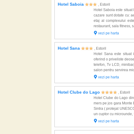
Hotel Saboia
Portugalia se afla in Estoril (Clubul de Golf
, Estoril
deosebita. In Estoril sunt amenajate peste 20 t
Hotel Saboia este situat 
cazare sunt dotate cu: aer
etaj al complexului este 
restaurant, sala fitness, 
vezi pe harta
Hotel Sana
, Estoril
Hotel Sana este situat in
oferind o priveliste deos
telefon, Tv LCD, minibar, 
salon pentru servirea mic
vezi pe harta
Hotel Clube do Lago
, Estoril
Hotel Clube do Lago din 
mers pe jos gara Monte Es
Sintra ( protejat UNESCO 
un cuptor cu microunde, fri
vezi pe harta