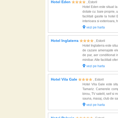
Hotel Eden
, Estoril
Hotel Eden este situat la
dotate cu: baie proprie, u
facilitati gasite la hote
interioara si exterioara, 
vezi pe harta
Hotel Inglaterra
, Estoril
Hotel Inglaterra este situ
de cazare amenajate eleg
de par, aer conditionat in
minibar. Alte facilitati oferi
vezi pe harta
Hotel Vila Gale
, Estoril
Hotel Vila Gale este sit
Tamariz. Camerele compl
birou, TV satelit, seif si 
sauna, masaj, club de san
vezi pe harta