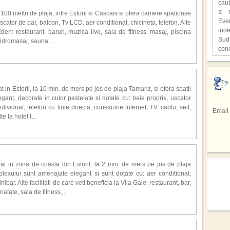
caut
ast
si 
 100 mettri de plaja, intre Estoril si Cascais si ofera camere spatioase
supr
Eve
scator de par, balcon, Tv LCD. aer conditionat, chicineta, telefon. Alte
ind
l Eden: restaurant, baruri, muzica live, sala de fitness, masaj, piscina
,,C
Sud
hidromasaj, sauna...
o lo
con
Hen
unic
cita
Hote
Fiec
deve
,,Lo
Redu
cioc
film
Bucu
avu
Pri
at in Estoril, la 10 min. de mers pe jos de plaja Tamariz, si ofera spatii
In u
repr
gaz
ant, decorate in culor pastelate si dotate cu: baie proprie, uscator
tele
res
Braz
dividual, telefon cu linie directa, conexiune internet, TV, cablu, seif,
Email
facu
spe
Sta
te la hotel I...
Sez
spec
Emir
regi
de 
din 
Si a
prec
Sici
totul
tar
sap
inf
uat in zona de coasta din Estoril, la 2 min. de mers pe jos de plaja
adev
Cofe
hote
exului sunt amenajate elegant si sunt dotate cu: aer conditionat,
pers
mod
minibar. Alte facilitati de care veti beneficia la Vila Gale: restaurant, bar,
culi
atate, sala de fitness,...
drag
Cel 
Mexi
Emmy
ali
mai 
rep