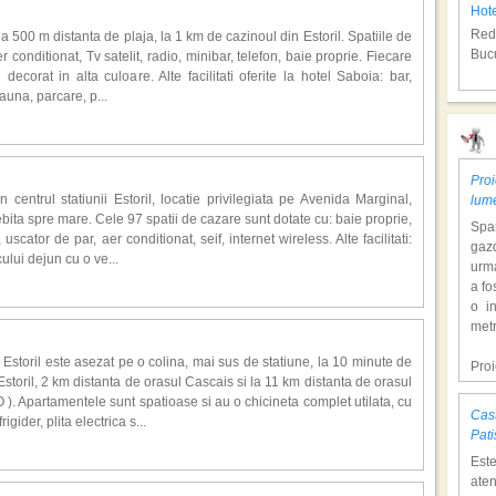
Hot
 din Estoril si de terenul Penha Longa), acestea avand si o panorama
Redu
erenuri de tenis de camp, tote deschise pana seara tarziu.
la 500 m distanta de plaja, la 1 km de cazinoul din Estoril. Spatiile de
Bucu
 conditionat, Tv satelit, radio, minibar, telefon, baie proprie. Fiecare
decorat in alta culoare. Alte facilitati oferite la hotel Saboia: bar,
sauna, parcare, p...
Alg
Proi
 centrul statiunii Estoril, locatie privilegiata pe Avenida Marginal,
lum
ebita spre mare. Cele 97 spatii de cazare sunt dotate cu: baie proprie,
Span
uscator de par, aer conditionat, seif, internet wireless. Alte facilitati:
gazd
ului dejun cu o ve...
urm
a fo
o i
Hot
metr
Redu
Estoril este asezat pe o colina, mai sus de statiune, la 10 minute de
Bucu
Pro
toril, 2 km distanta de orasul Cascais si la 11 km distanta de orasul
dol
). Apartamentele sunt spatioase si au o chicineta complet utilata, cu
hote
Cast
gider, plita electrica s...
Con
Alg
Pati
tem
Est
mili
aten
o at