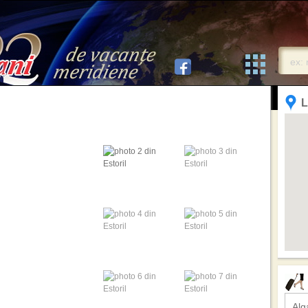
L
Alg