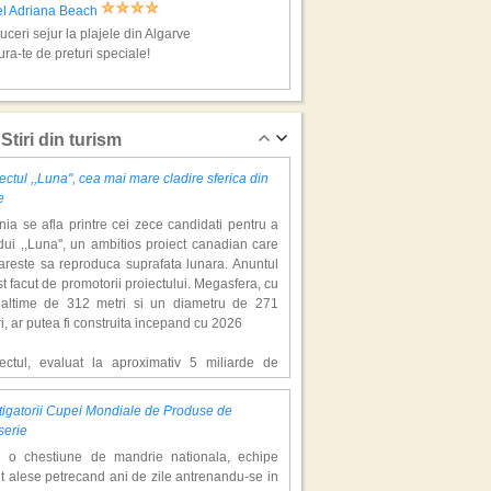
el Adriana Beach
ceri sejur la plajele din Algarve
ra-te de preturi speciale!
arve, super vacante
Stiri din turism
ectul ,,Luna'', cea mai mare cladire sferica din
e
ia se afla printre cei zece candidati pentru a
ui ,,Luna'', un ambitios proiect canadian care
areste sa reproduca suprafata lunara. Anuntul
st facut de promotorii proiectului. Megasfera, cu
naltime de 312 metri si un diametru de 271
el Dom Jose Beach
i, ar putea fi construita incepand cu 2026
ceri sejur la plajele din Algarve
ra-te de preturi speciale!
iectul, evaluat la aproximativ 5 miliarde de
ari, include un complex de 200 de hectare, cu
luri, facilitati de recreere si zone rezidentiale.
igatorii Cupei Mondiale de Produse de
ceptul depaseste ideea unui simplu hotel
arve, super vacante
serie
atic, avand ca scop atragerea a pana la 10
e o chestiune de mandrie nationala, echipe
oane de turisti anual. �Luna� ar putea deveni
t alese petrecand ani de zile antrenandu-se in
ractie de top, 2,5 milioane de vizitatori fiind