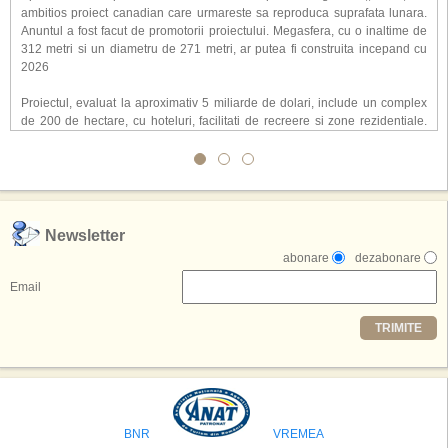
ambitios proiect canadian care urmareste sa reproduca suprafata lunara.
Anuntul a fost facut de promotorii proiectului. Megasfera, cu o inaltime de
312 metri si un diametru de 271 metri, ar putea fi construita incepand cu
2026
Proiectul, evaluat la aproximativ 5 miliarde de dolari, include un complex
de 200 de hectare, cu hoteluri, facilitati de recreere si zone rezidentiale.
Conceptul depaseste ideea unui simplu hotel tematic, avand ca scop
atragerea a pana la 10 milioane de turisti anual. �Luna� ar putea deveni
o atractie de top, 2,5 milioane de vizitatori fiind asteptati sa experimenteze
exclusiv simularea suprafetei lunare.
,,Credem ca exista sanse mari sa anuntam nu doar o locatie, ci poate mai
Newsletter
multe'', a declarat Michael R. Henderson, cofondator al Moon World
abonare
dezabonare
Resorts, citat de Gulf News. Potrivit acestuia, 2026 ar putea deveni un an
decisiv pentru reali zarea proiectului.
Email
Printre celelalte tari care concureaza pentru a gazdui aceasta constructie
TRIMITE
se numara Australia, Brazilia, China, Egipt, India, Polonia, Thailanda,
Statele Unite si Emiratele Arabe Unite. China si Emiratele Arabe Unite ar
avea cele mai mari sanse de a castiga licitatia. Totusi, Spania, care se
preconizeaza ca va deveni a doua cea mai vizitata tara din lume in 2025,
isi bazeaza oferta pe infrastructura turistica solida si capacitatea hoteliera."
BNR
VREMEA