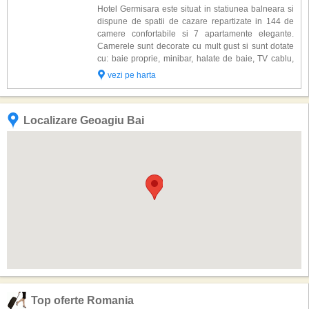
Hotel Germisara este situat in statiunea balneara si
dispune de spatii de cazare repartizate in 144 de
camere confortabile si 7 apartamente elegante.
Camerele sunt decorate cu mult gust si sunt dotate
cu: baie proprie, minibar, halate de baie, TV cablu,
telefon si acces la internet. Alte facilitati gasite la
vezi pe harta
hotel Germisara: restauran...
Localizare Geoagiu Bai
Top oferte Romania