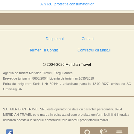
A.N.P.C. protectia consumatorilor
Despre noi
Contact
Termeni si Conditii
Contractul cu turistul
© 2004-2026 Meridian Travel
Agentia de turism Meridian Travel | Targu Mures
Brevet de turism nr. 8603/2004, Licenta de turism nr.1635/2019
Polita de asigurare Seria I Nr..59444 / valabilitate pana la 12.02.2027, emisa de SC
Omniasig SA
S.C. MERIDIAN TRAVEL SRL este operator de date cu caracter personal nr. 8764
MERIDIAN TRAVEL este marca inregistrata si este protejata conform legii fiind interzisa
utilizarea acesteia in scopuri comerciale fara acordul proprietarului marcii