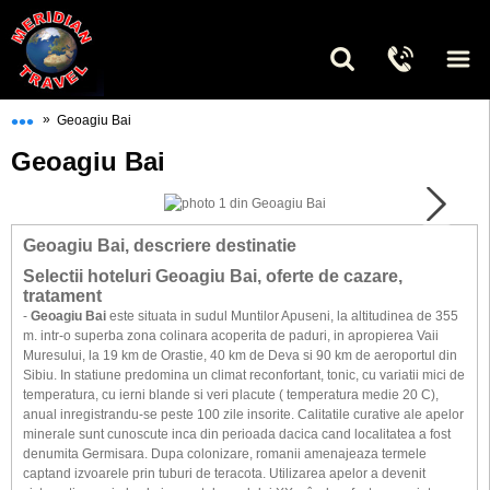
•••
»
Geoagiu Bai
Geoagiu Bai
Geoagiu Bai, descriere destinatie
Selectii hoteluri Geoagiu Bai, oferte de cazare,
tratament
-
Geoagiu Bai
este situata in sudul Muntilor Apuseni, la altitudinea de 355
m. intr-o superba zona colinara acoperita de paduri, in apropierea Vaii
Muresului, la 19 km de Orastie, 40 km de Deva si 90 km de aeroportul din
Sibiu. In statiune predomina un climat reconfortant, tonic, cu variatii mici de
temperatura, cu ierni blande si veri placute ( temperatura medie 20 C),
anual inregistrandu-se peste 100 zile insorite. Calitatile curative ale apelor
minerale sunt cunoscute inca din perioada dacica cand localitatea a fost
denumita Germisara. Dupa colonizare, romanii amenajeaza termele
captand izvoarele prin tuburi de teracota. Utilizarea apelor a devenit