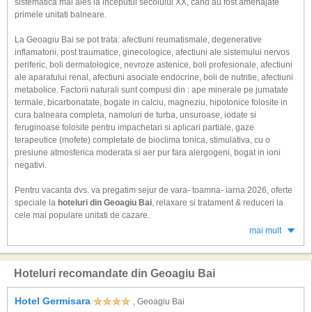
sistematica mai ales la inceputul secolului XX, când au fost amenajate
primele unitati balneare.
La Geoagiu Bai se pot trata: afectiuni reumatismale, degenerative
inflamatorii, post traumatice, ginecologice, afectiuni ale sistemului nervos
periferic, boli dermatologice, nevroze astenice, boli profesionale, afectiuni
ale aparatului renal, afectiuni asociate endocrine, boli de nutritie, afectiuni
metabolice. Factorii naturali sunt compusi din : ape minerale pe jumatate
termale, bicarbonatate, bogate in calciu, magneziu, hipotonice folosite in
cura balneara completa, namoluri de turba, unsuroase, iodate si
feruginoase folosite pentru impachetari si aplicari partiale, gaze
terapeutice (mofete) completate de bioclima tonica, stimulativa, cu o
presiune atmosferica moderata si aer pur fara alergogeni, bogat in ioni
negativi.
Pentru vacanta dvs. va pregatim sejur de vara- toamna- iarna 2026, oferte
speciale la
hoteluri din Geoagiu Bai
, relaxare si tratament & reduceri la
cele mai populare unitati de cazare.
mai mult
Hoteluri recomandate din Geoagiu Bai
Hotel Germisara
, Geoagiu Bai