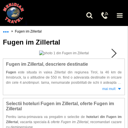
•••
»
Fugen im Zillertal
Fugen im Zillertal
Fugen im Zillertal, descriere destinatie
Fugen
este situata in valea Zillertal din regiunea Tirol, la 46 km de
Innsbruck, la o altitudine de 550 m. fiind o adevarata destinatie in oricare
din cele 4 anotimpuri. Iarna, nenumarate posibilitati de schi ii asteapta pe
schiorii avansati sau incepatori: zona de ski intre 558- 2300 m, 11 ski lifturi,
mai mult
cross-country schi, zona de ski Hochzillertal la 6 km.
Pe langa posibilitati
de schi, in Fugen im Zillertal se pot practica:
snowboarding-ul, saniusul,
plimbare cu sania trasa de cai sau relaxarea in piscine si saune interioare.
Selectii hoteluri Fugen im Zillertal, oferte Fugen im
Zillertal
Primavara, vara si toamna activitatile de petrecere a timpului sunt: drumetii
Pentru iarna-primavara va pregatim o selectie de
hoteluri din Fugen im
pe potecile amenajate si marcate din muntii inconjuratori statiunii,
Zillertal
, vacanta speciala &
oferte Fugen im Zillertal
, recomandari cazare
mountain biking, tenis, minigolf, echitatie, sau inotul si relaxarea in
cu demipensiune.