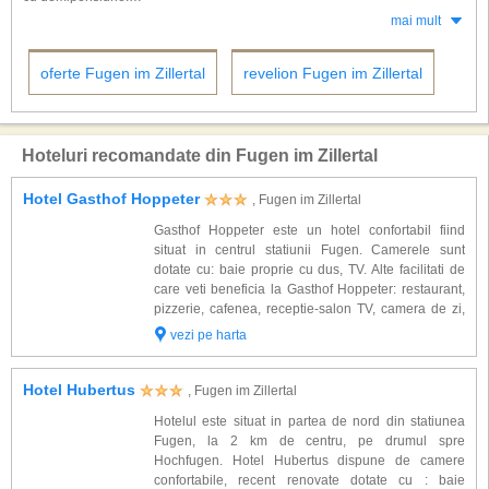
piscinele exterioare din cadrul hotelurilor.
Optand pentru rezervarea vacantei dorite din timp veti beneficia de oferte
mai mult
cu reduceri substantiale la cele mai populare hoteluri. Petreceti iarna-
Pentru cei interesati de cultura exista si un muzeu local, deasemenea un
primavara in cele mai reprezentative unitati de cazare din Fugen im
punct de interes este vizitarea unei ferme pentru producerea laptelui cu
oferte Fugen im Zillertal
revelion Fugen im Zillertal
Zillertal pentru a descoperii magia ospitalitatii austriece.
specific austriac. Posibilitati de cazare sun variate: hoteluri, pensiuni, vile,
cabane sau apartamente.
Hoteluri recomandate din Fugen im Zillertal
Hotel Gasthof Hoppeter
, Fugen im Zillertal
Gasthof Hoppeter este un hotel confortabil fiind
situat in centrul statiunii Fugen. Camerele sunt
dotate cu: baie proprie cu dus, TV. Alte facilitati de
care veti beneficia la Gasthof Hoppeter: restaurant,
pizzerie, cafenea, receptie-salon TV, camera de zi,
terasa cu posibilitati de plaja vara, parcare, ski bus
vezi pe harta
la 50 m, zona de schi l...
Hotel Hubertus
, Fugen im Zillertal
Hotelul este situat in partea de nord din statiunea
Fugen, la 2 km de centru, pe drumul spre
Hochfugen. Hotel Hubertus dispune de camere
confortabile, recent renovate dotate cu : baie