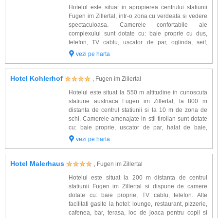
Hotelul este situat in apropierea centrului statiunii
Fugen im Zillertal, intr-o zona cu verdeata si vedere
spectaculoasa. Camerele confortabile ale
complexului sunt dotate cu: baie proprie cu dus,
telefon, TV cablu, uscator de par, oglinda, seif,
balcon. Alte facilitati oferite la hotel: restaurant, bar,
vezi pe harta
terasa si teren pt. plaja, sa...
Hotel Kohlerhof
, Fugen im Zillertal
Hotelul este situat la 550 m altitudine in cunoscuta
statiune austriaca Fugen im Zillertal, la 800 m
distanta de centrul statiunii si la 10 m de zona de
schi. Camerele amenajate in stil tirolian sunt dotate
cu: baie proprie, uscator de par, halat de baie,
telefon, Tv cablu, seif. Alte facilitati la hotel:
vezi pe harta
restaurante, bar, cafenea, vin...
Hotel Malerhaus
, Fugen im Zillertal
Hotelul este situat la 200 m distanta de centrul
statiunii Fugen im Zillertal si dispune de camere
dotate cu: baie proprie, TV cablu, telefon. Alte
facilitati gasite la hotel: lounge, restaurant, pizzerie,
cafenea, bar, terasa, loc de joaca pentru copii si