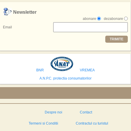
,,Credem ca exista sanse mari sa anuntam nu doar o locatie, ci poate mai
Newsletter
multe'', a declarat Michael R. Henderson, cofondator al Moon World
abonare
dezabonare
Resorts, citat de Gulf News. Potrivit acestuia, 2026 ar putea deveni un an
decisiv pentru reali zarea proiectului.
Email
Printre celelalte tari care concureaza pentru a gazdui aceasta constructie
TRIMITE
se numara Australia, Brazilia, China, Egipt, India, Polonia, Thailanda,
Statele Unite si Emiratele Arabe Unite. China si Emiratele Arabe Unite ar
avea cele mai mari sanse de a castiga licitatia. Totusi, Spania, care se
preconizeaza ca va deveni a doua cea mai vizitata tara din lume in 2025,
isi bazeaza oferta pe infrastructura turistica solida si capacitatea hoteliera."
BNR
VREMEA
A.N.P.C. protectia consumatorilor
Despre noi
Contact
Termeni si Conditii
Contractul cu turistul