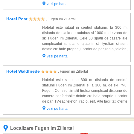
parcare. Ski liftul si partia de ski sunt situate la 600
vezi pe harta
m. distanta de hotel s...
Hotel Post
, Fugen im Zillertal
Hotelul este situat in centrul statiunii, la 300 m.
distanta de statia de autobus si 1000 m de zona de
ski Fugen im Zillertal. Cele 50 spatii de cazare ale
complexului sunt amenajate in stil tyrolian si sunt
dotate cu: baie proprie, uscator de par, radio, telefon,
TV sat. Alte facilitati oferite la hotel: receptie, spatiu
vezi pe harta
de relaxare, ...
Hotel Waldfriede
, Fugen im Zillertal
Hotelul este situat la 800 m. distanta de centrul
statiunii Fugen im Zillertal si la 300 m. de ski lift-ul
Fugen. Construit in stil tirolez complexul dispune de
camere confortabile dotate cu: baie proprie, uscator
de par, TV-sat, telefon, radio, seif. Alte facilitati oferite
la hotel: bar, salon pt. servirea micului dejun,
vezi pe harta
restaurant, ...
Localizare Fugen im Zillertal