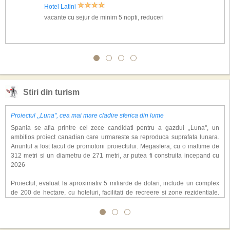
Hotel Latini
vacante cu sejur de minim 5 nopti, reduceri
Stiri din turism
Proiectul ,,Luna'', cea mai mare cladire sferica din lume
Spania se afla printre cei zece candidati pentru a gazdui ,,Luna'', un
ambitios proiect canadian care urmareste sa reproduca suprafata lunara.
Anuntul a fost facut de promotorii proiectului. Megasfera, cu o inaltime de
312 metri si un diametru de 271 metri, ar putea fi construita incepand cu
2026
Proiectul, evaluat la aproximativ 5 miliarde de dolari, include un complex
de 200 de hectare, cu hoteluri, facilitati de recreere si zone rezidentiale.
Conceptul depaseste ideea unui simplu hotel tematic, avand ca scop
atragerea a pana la 10 milioane de turisti anual. �Luna� ar putea deveni
o atractie de top, 2,5 milioane de vizitatori fiind asteptati sa experimenteze
exclusiv simularea suprafetei lunare.