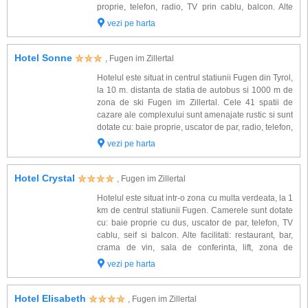
proprie, telefon, radio, TV prin cablu, balcon. Alte
facilitati oferite la hotel: restaurant, bar, sauna bar,
vezi pe harta
lift, sala de mese, sauna, baie de aburi, ...
Hotel Sonne
, Fugen im Zillertal
Hotelul este situat in centrul statiunii Fugen din Tyrol,
la 10 m. distanta de statia de autobus si 1000 m de
zona de ski Fugen im Zillertal. Cele 41 spatii de
cazare ale complexului sunt amenajate rustic si sunt
dotate cu: baie proprie, uscator de par, radio, telefon,
TV sat. Alte facilitati oferite la hotel: receptie, spatiu
vezi pe harta
de relax...
Hotel Crystal
, Fugen im Zillertal
Hotelul este situat intr-o zona cu multa verdeata, la 1
km de centrul statiunii Fugen. Camerele sunt dotate
cu: baie proprie cu dus, uscator de par, telefon, TV
cablu, seif si balcon. Alte facilitati: restaurant, bar,
crama de vin, sala de conferinta, lift, zona de
gradina spatioasa (3300 mp.) pt. mai multe
vezi pe harta
posibilitati (plaja, sport,...
Hotel Elisabeth
, Fugen im Zillertal