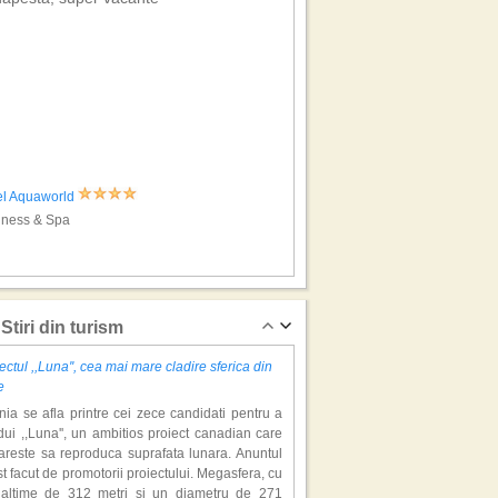
el Aquaworld
lness & Spa
Stiri din turism
ectul ,,Luna'', cea mai mare cladire sferica din
e
ia se afla printre cei zece candidati pentru a
ui ,,Luna'', un ambitios proiect canadian care
areste sa reproduca suprafata lunara. Anuntul
st facut de promotorii proiectului. Megasfera, cu
naltime de 312 metri si un diametru de 271