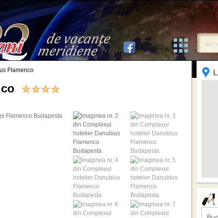
ius Flamenco
L
enco
Bud