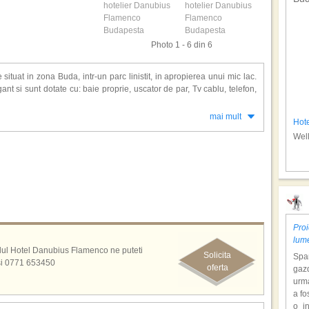
Photo 1 - 6 din 6
ituat in zona Buda, intr-un parc linistit, in apropierea unui mic lac.
t si sunt dotate cu: baie proprie, uscator de par, Tv cablu, telefon,
mai mult
Hot
enco: restaurant, bar, cafenea, acces internet Wi-Fi in toate zonele,
Wel
rioara, terasa.
Proi
lum
otelul Hotel Danubius Flamenco ne puteti
Solicita
Span
si 0771 653450
oferta
gazd
urm
a fo
o i