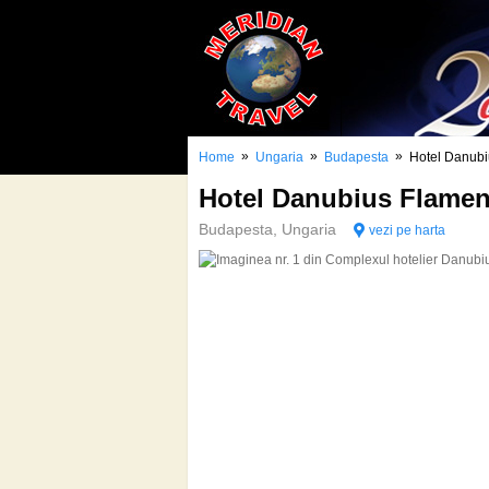
»
»
»
Home
Ungaria
Budapesta
Hotel Danub
Hotel Danubius Flam
Budapesta, Ungaria
vezi pe harta