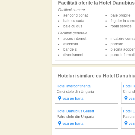
Facilitati oferite la Hotel Danubi
Facilitati camere:
aer conditionat
baie proprie
baie cu cada
frigider in cam
baie cu dus
room service
Facilitati generale:
acces internet
incalzire centr
ascensor
parcare
bar de zi
piscina acoper
divertisment
punct informatii
Hoteluri similare cu Hotel Danub
Hotel Intercontinental
Hotel 
Cinci stele din Ungaria
Cinci s
vezi pe harta
vez
Hotel Danubius Gellert
Hotel 
Patru stele din Ungaria
Patru s
vezi pe harta
vez