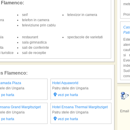
us Flamenco:
metr
Pro
seif
televizor in camera
dol
era
telefon in camera
hote
televiziune prin cablu
Cast
Con
Pati
tem
ala
restaurant
spectacole de varietati
Est
mili
sala gimnastica
aten
o at
ita
sali de conferinte
caut
ast
 turistice
sali de receptie
si 
supr
Eve
ind
,,C
Sud
o lo
ius Flamenco:
con
Hen
unic
cita
Ramada Plaza
Hotel Aquaworld
Hotel E
Fiec
deve
tele din Ungaria
Patru stele din Ungaria
Patru st
,,Lo
cioc
film
i pe harta
vezi pe harta
vezi 
avu
Pri
In u
repr
gaz
tele
Ensana Grand Margitsziget
Hotel Ensana Thermal Margitsziget
Hotel N
res
Braz
Email
facu
tele din Ungaria
Patru stele din Ungaria
Patru st
spe
Sta
Sez
spec
i pe harta
vezi pe harta
vezi 
Emir
regi
de 
din 
Si a
prec