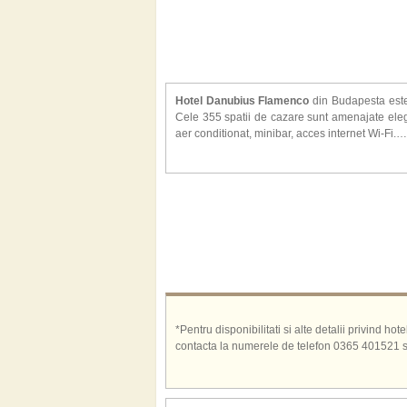
Hotel Danubius Flamenco
din Budapesta este s
Cele 355 spatii de cazare sunt amenajate elegan
aer conditionat, minibar, acces internet Wi-Fi.
Alte facilitati oferite la hotel Danubius Flam
piano-live, centru wellness, fitness, piscina inte
*Pentru disponibilitati si alte detalii privind h
contacta la numerele de telefon 0365 401521 