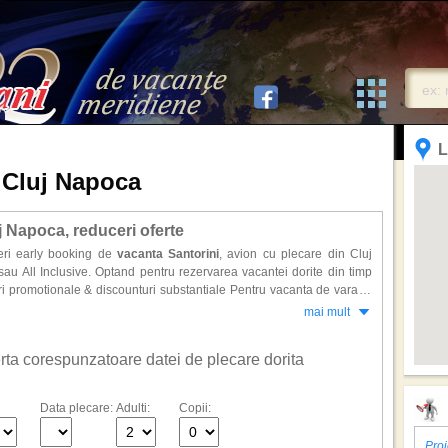
L
n Cluj Napoca
j Napoca, reduceri oferte
eri early booking de
vacanta Santorini
, avion cu plecare din Cluj
u All Inclusive. Optand pentru rezervarea vacantei dorite din timp
uri promotionale & discounturi substantiale Pentru vacanta de vara in
mai mult
ai vandute in ultimii ani.
ferta corespunzatoare datei de plecare dorita
Data plecare:
Adulti:
Copii:
Proi