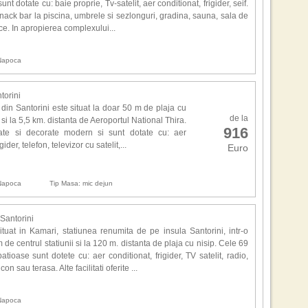
Efec
unt dotate cu: baie proprie, Tv-satelit, aer conditionat, frigider, seif.
, snack bar la piscina, umbrele si sezlonguri, gradina, sauna, sala de
ce. In apropierea complexului...
Inca
ca a
 Napoca
Tha
inev
cres
torini
in Santorini este situat la doar 50 m de plaja cu
,,S
de la
si la 5,5 km. distanta de Aeroportul National Thira.
loca
916
te si decorate modern si sunt dotate cu: aer
seri
ider, telefon, televizor cu satelit,...
Euro
Aut
Kia
dup
 Napoca
Tip Masa: mic dejun
,,F
isto
 Santorini
pen
tuat in Kamari, statiunea renumita de pe insula Santorini, intr-o
buca
de centrul statiunii si la 120 m. distanta de plaja cu nisip. Cele 69
top
ioase sunt dotete cu: aer conditionat, frigider, TV satelit, radio,
ospi
on sau terasa. Alte facilitati oferite ...
Auto
 Napoca