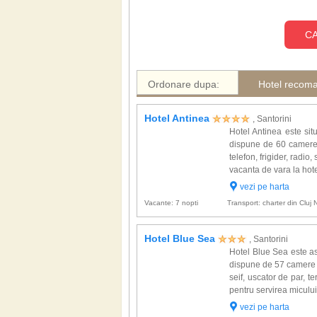
CA
Ordonare dupa:
Hotel recom
Hotel Antinea
, Santorini
Hotel Antinea este sit
dispune de 60 camere c
telefon, frigider, radio,
vacanta de vara la hotel
vezi pe harta
Vacante: 7 nopti
Transport: charter din Cluj
Hotel Blue Sea
, Santorini
Hotel Blue Sea este as
dispune de 57 camere co
seif, uscator de par, te
pentru servirea micului 
vezi pe harta