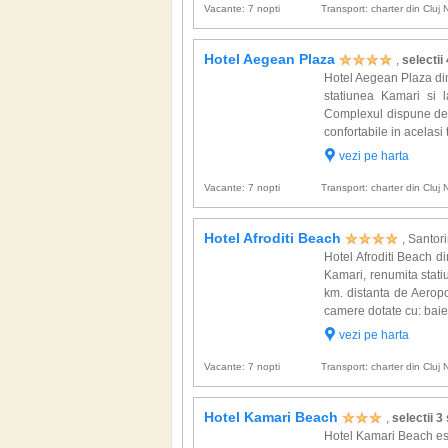
Vacante: 7 nopti
Transport: charter din Cluj
Hotel Aegean Plaza
,
selectii
Hotel Aegean Plaza din 
statiunea Kamari si l
Complexul dispune de c
confortabile in acelasi t
vezi pe harta
Vacante: 7 nopti
Transport: charter din Cluj
Hotel Afroditi Beach
, Santori
Hotel Afroditi Beach din
Kamari, renumita statiu
km. distanta de Aerop
camere dotate cu: baie 
vezi pe harta
Vacante: 7 nopti
Transport: charter din Cluj
Hotel Kamari Beach
,
selectii 3
Hotel Kamari Beach est