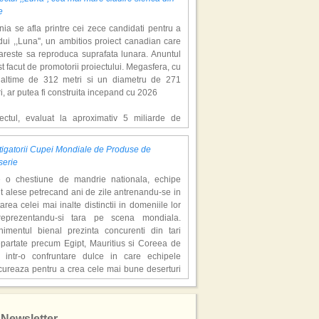
e
ia se afla printre cei zece candidati pentru a
ui ,,Luna'', un ambitios proiect canadian care
areste sa reproduca suprafata lunara. Anuntul
st facut de promotorii proiectului. Megasfera, cu
naltime de 312 metri si un diametru de 271
i, ar putea fi construita incepand cu 2026
iectul, evaluat la aproximativ 5 miliarde de
ari, include un complex de 200 de hectare, cu
luri, facilitati de recreere si zone rezidentiale.
igatorii Cupei Mondiale de Produse de
ceptul depaseste ideea unui simplu hotel
serie
atic, avand ca scop atragerea a pana la 10
e o chestiune de mandrie nationala, echipe
oane de turisti anual. �Luna� ar putea deveni
t alese petrecand ani de zile antrenandu-se in
ractie de top, 2,5 milioane de vizitatori fiind
area celei mai inalte distinctii in domeniile lor
eptati sa experimenteze exclusiv simularea
reprezentandu-si tara pe scena mondiala.
afetei lunare.
nimentul bienal prezinta concurenti din tari
epartate precum Egipt, Mauritius si Coreea de
redem ca exista sanse mari sa anuntam nu doar
 intr-o confruntare dulce in care echipele
catie, ci poate mai multe'', a declarat Michael R.
cureaza pentru a crea cele mai bune deserturi
derson, cofondator al Moon World Resorts,
e in viata.
t de Gulf News. Potrivit acestuia, 2026 ar putea
are echipa a avut trei membri - specialisti in
ni un an decisiv pentru reali zarea proiectului.
tusul Alb''! Locatiile din Thailanda in care s-a
olata, gheata si, respectiv, zahar. Triourile au
at sezonul 3 al serialului de succes
Newsletter