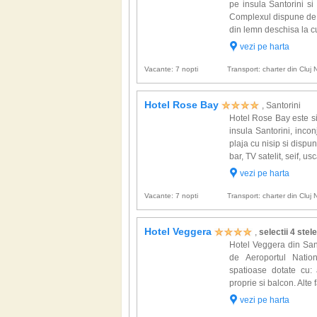
pe insula Santorini s
Complexul dispune de 
din lemn deschisa la cu
vezi pe harta
Vacante: 7 nopti
Transport: charter din Cluj
Hotel Rose Bay
, Santorini
Hotel Rose Bay este si
insula Santorini, incon
plaja cu nisip si dispu
bar, TV satelit, seif, us
vezi pe harta
Vacante: 7 nopti
Transport: charter din Cluj
Hotel Veggera
,
selectii 4 stele
Hotel Veggera din Santo
de Aeroportul Nati
spatioase dotate cu: a
proprie si balcon. Alte f
vezi pe harta