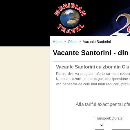
»
»
Home
Oferte
Vacante Santorini
Vacante Santorini - di
Vacante Santorini cu zbor din Clu
Pentru dvs va pregatim oferte cu mari reduc
Napoca, cazare cu mic dejun, demipensiune sa
veti beneficia de cele mai mari reduceri, pret
Santorini.
Gasiti la noi o selectie de hoteluri dintre cele m
Afla tariful exact pentru o
Transport:
Durata: