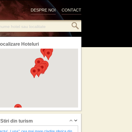
DESPRE NOI
CONTACT
ocalizare Hoteluri
Stiri din turism
ectul ,,Luna'', cea mai mare cladire sferica din