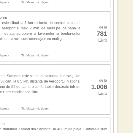
6. It
 Napoca
Tip Masa: mic dejun
Scen
7. 
8. 
orini
9. R
Anan
 este situat la 1 km distanta de centrul capitalei
10. 
de la
avu
de aeroport si max. 2 min. de mers pe jos pana la
781
esen
 imediata apropiere a tavernelor si boutiq-urilor
Cine
tii de cazare sunt amenajate cu mult g...
Euro
de l
.
Alte
 Napoca
Tip Masa: mic dejun
Box
si C
Scen
Law
in Santorini este situat in statiunea Imerovigli de
de la
lan
 vulcan, la 8,5 km. distanta de Aeroportul National
1.006
une de 59 de camere confortabile decorate intr-un
cu: aer conditionat, filtru ...
Euro
Exc
Bar,
Gra
 Napoca
Tip Masa: mic dejun
prop
Can
noap
rini
Sing
in statiunea Kamari din Santorini, la 400 m de plaja. Camerele sunt