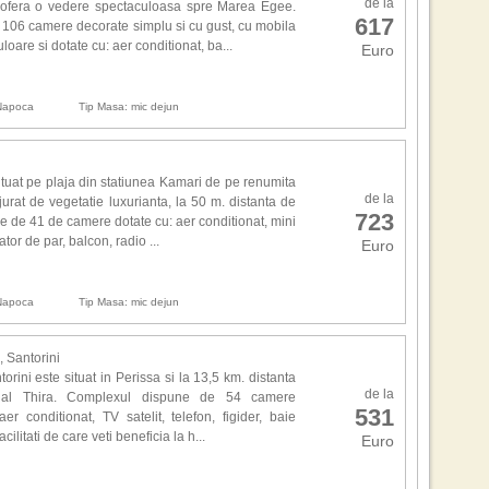
Situ
de la
for
i ofera o vedere spectaculoasa spre Marea Egee.
mare
617
dese
106 camere decorate simplu si cu gust, cu mobila
nisi
cais
loare si dotate cu: aer conditionat, ba...
Euro
care
Fou
,,Am
vede
Am 
 Napoca
Tip Masa: mic dejun
prim
tra
film
teh
Sea
Masa
Bar
tuat pe plaja din statiunea Kamari de pe renumita
pro
de la
Bron
jurat de vegetatie luxurianta, la 50 m. distanta de
723
tim
obt
ne de 41 de camere dotate cu: aer conditionat, mini
apa
cadr
cator de par, balcon, radio ...
Euro
Sce
mar
adus
desc
Wat
stra
 Napoca
Tip Masa: mic dejun
omag
Alte
Mon
, Santorini
Cla
Cult
rini este situat in Perissa si la 13,5 km. distanta
si r
de la
onal Thira. Complexul dispune de 54 camere
1. J
531
Wee
er conditionat, TV satelit, telefon, figider, baie
2. F
Haa
acilitati de care veti beneficia la h...
3. M
Euro
Nat
4. C
5. B