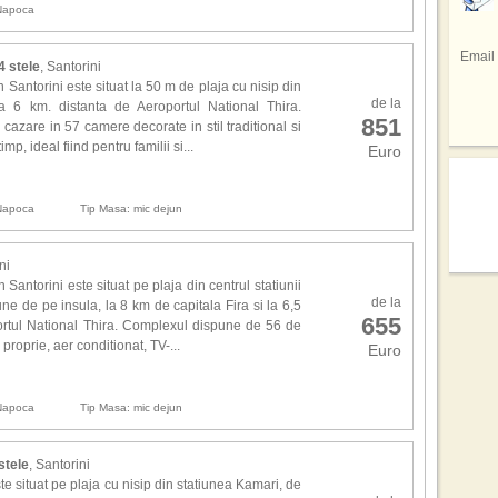
avu
Pri
 Napoca
In u
repr
gaz
tele
res
Braz
Email
facu
spe
 4 stele
, Santorini
Sta
Sez
spec
Santorini este situat la 50 m de plaja cu nisip din
Emir
regi
de la
a 6 km. distanta de Aeroportul National Thira.
de 
din 
851
Si a
azare in 57 camere decorate in stil traditional si
prec
Sici
totul
imp, ideal fiind pentru familii si...
tar
Euro
sap
inf
adev
Cofe
hote
pers
mod
 Napoca
Tip Masa: mic dejun
culi
drag
Cel 
Mexi
ni
Emmy
ali
 Santorini este situat pe plaja din centrul statiunii
mai 
de la
rep
ne de pe insula, la 8 km de capitala Fira si la 6,5
Pe l
655
conc
ortul National Thira. Complexul dispune de 56 de
unde
proprie, aer conditionat, TV-...
Euro
des
Des
joac
ech
mult
 Napoca
Tip Masa: mic dejun
Loca
Can
ech
 stele
, Santorini
gran
e situat pe plaja cu nisip din statiunea Kamari, de