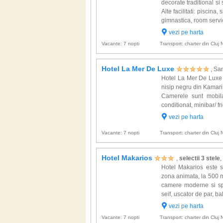
decorate traditional si s
Alte facilitati: piscina
gimnastica, room servi
vezi pe harta
Vacante: 7 nopti
Transport: charter din Cluj
Hotel La Mer De Luxe
, San
Hotel La Mer De Luxe d
nisip negru din Kamari 
Camerele sunt mobila
conditionat, minibar/ frig
vezi pe harta
Vacante: 7 nopti
Transport: charter din Cluj
Hotel Makarios
,
selectii 3 stele
,
Hotel Makarios este si
zona animata, la 500 m 
camere moderne si spat
seif, uscator de par, balc
vezi pe harta
Vacante: 7 nopti
Transport: charter din Cluj