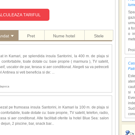
lum
Span
LCULEAZA TARIFUL
gazd
urm
a fo
o i
andat
Pret
Nume hotel
Stele
metr
Pro
dol
uat in Kamari, pe splendida insula Santorini, la 400 m. de plaja si
hote
onfortabile, toate dotate cu: baie proprie ( marmura ), TV satelit,
Cast
Con
 seif, uscator de par, terasa si aer conditionat. Alegeti sa va petreceti
Pati
tem
 Antinea si veti beneficia si de: ...
Est
mili
aten
o at
 Napoca
caut
ast
si 
supr
Eve
ind
,,C
ezat pe frumoasa insula Santorini, in Kamari la 100 m. de plaja si
Sud
o lo
nfortabile, toate dotate cu: baie proprie, TV satelit, telefon, radio,
con
Hen
rasa si aer conditonat. Alte facilitati oferite la hotel Blue Sea: salon
unic
cita
dejun, 2 piscine, bar, snack bar...
Fiec
deve
,,Lo
cioc
film