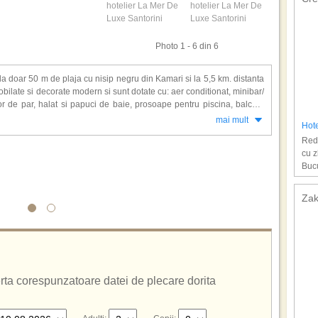
Photo 1 - 6 din 6
la doar 50 m de plaja cu nisip negru din Kamari si la 5,5 km. distanta
ilate si decorate modern si sunt dotate cu: aer conditionat, minibar/
scator de par, halat si papuci de baie, prosoape pentru piscina, balcon,
mai mult
Hot
Redu
alutar, room service, spalatorie, servicii de secretariat, baby sitting,
cu z
 hammam, tratamente faciale si corporale, masaj, fitness), 2 piscine
Bucu
 copii, piscina acoperita in zona spa, umbrele si sezlonguri.
dejun inclus
.
Zak
ferta corespunzatoare datei de plecare dorita