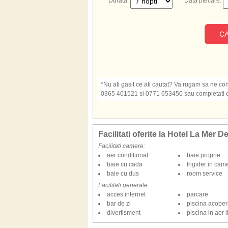
Durata:
Data plecare:
CA
*Nu ati gasit ce ati cautat? Va rugam sa ne cont
0365 401521 si 0771 653450 sau completati o s
Facilitati oferite la Hotel La Mer D
Facilitati camere:
aer conditionat
baie proprie
baie cu cada
frigider in cam
baie cu dus
room service
Facilitati generale:
acces internet
parcare
bar de zi
piscina acoper
divertisment
piscina in aer l