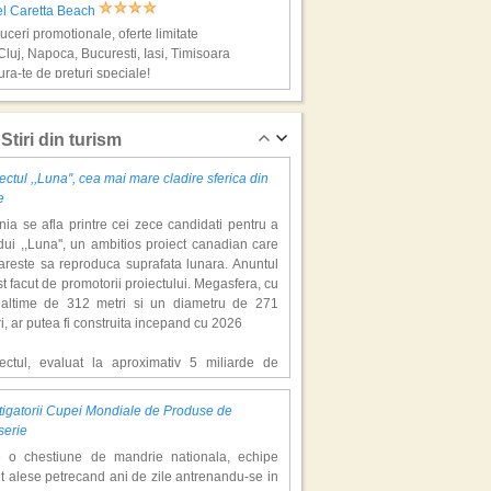
el Caretta Beach
ceri promotionale, oferte limitate
Cluj, Napoca, Bucuresti, Iasi, Timisoara
ra-te de preturi speciale!
ynthos, super vacante
Stiri din turism
ectul ,,Luna'', cea mai mare cladire sferica din
e
ia se afla printre cei zece candidati pentru a
ui ,,Luna'', un ambitios proiect canadian care
areste sa reproduca suprafata lunara. Anuntul
st facut de promotorii proiectului. Megasfera, cu
naltime de 312 metri si un diametru de 271
el Zante Park
i, ar putea fi construita incepand cu 2026
ceri promotionale, oferte limitate
Cluj, Napoca, Bucuresti, Iasi, Timisoara
iectul, evaluat la aproximativ 5 miliarde de
ra-te de preturi speciale!
ari, include un complex de 200 de hectare, cu
luri, facilitati de recreere si zone rezidentiale.
igatorii Cupei Mondiale de Produse de
ceptul depaseste ideea unui simplu hotel
os, super vacante
serie
atic, avand ca scop atragerea a pana la 10
e o chestiune de mandrie nationala, echipe
oane de turisti anual. �Luna� ar putea deveni
t alese petrecand ani de zile antrenandu-se in
ractie de top, 2,5 milioane de vizitatori fiind