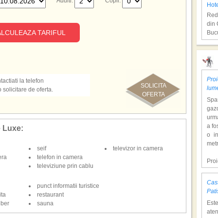
Adulti:
Copii:
Hot
Redu
din 
LCULEAZA TARIFUL
Bucu
Zak
Proi
actiati la telefon
SOLICITA
lum
olicitare de oferta.
OFERTA
Span
gazd
urm
a fo
e Luxe:
o i
Hot
metr
seif
televizor in camera
Redu
era
telefon in camera
din 
Pro
televiziune prin cablu
Bucu
dol
hote
Cast
punct informatii turistice
Con
Rod
Pati
ita
restaurant
tem
Est
iber
sauna
mili
aten
o at