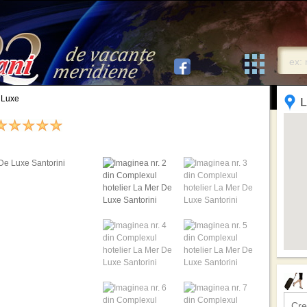
 Luxe
L
Cre