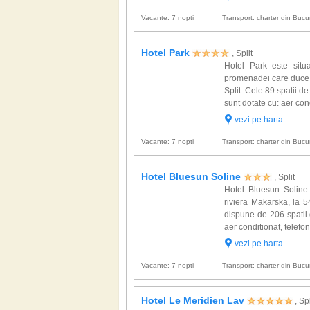
Vacante: 7 nopti
Transport: charter din Bucur
Hotel Park
, Split
Hotel Park este situ
promenadei care duce s
Split. Cele 89 spatii 
sunt dotate cu: aer condi
vezi pe harta
Vacante: 7 nopti
Transport: charter din Bucur
Hotel Bluesun Soline
, Split
Hotel Bluesun Soline 
riviera Makarska, la 5
dispune de 206 spatii 
aer conditionat, telefon,
vezi pe harta
Vacante: 7 nopti
Transport: charter din Bucur
Hotel Le Meridien Lav
, Spl