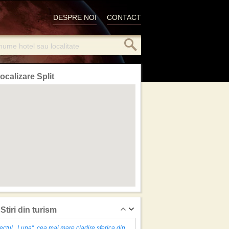
DESPRE NOI
CONTACT
ocalizare Split
Stiri din turism
ectul ,,Luna'', cea mai mare cladire sferica din