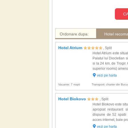
CA
Ordonare dupa:
Hotel recom
Hotel Atrium
, Split
Hotel Atrium este situa
Palatul lui Diocletian 
si la 24 km. de Trogir
superior rooms) amenaj
vezi pe harta
Vacante: 7 nopti
Transport: charter din Bucur
Hotel Biokovo
, Split
Hotel Biokovo este situ
apropiat restaurant 
dispune de 52 spatii 
acces internet, baie pro
vezi pe harta