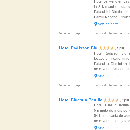
Hotel Le Meridien Lav e
la 8 km sud de orasul
Palatul lui Diocletia
Parcul National Plitvice
vezi pe harta
Vacante: 7 nopti
Transport: charter din Bucur
Hotel Radisson Blu
, Split
Hotel Radisson Blu es
locatie uimitoare, intr
Palatul lui Diocletian 
de cazare (standard s
vezi pe harta
Vacante: 7 nopti
Transport: charter din Bucur
Hotel Bluesun Berulia
, Split
Hotel Bluesun Berulia 
5 minute de mers pe jo
54 km. distanta de aer
de cazare amenajate ele
vezi pe harta