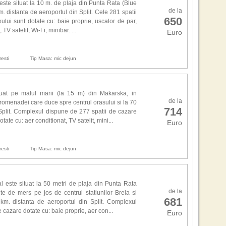
Situ
for
ste situat la 10 m. de plaja din Punta Rata (Blue
mare
de la
dese
km. distanta de aeroportul din Split. Cele 281 spatii
nisi
650
cais
lui sunt dotate cu: baie proprie, uscator de par,
care
 TV satelit, Wi-Fi, minibar. ...
Euro
Fou
,,Am
vede
Am 
prim
tra
esti
Tip Masa: mic dejun
film
teh
Sea
Masa
Bar
pro
Bron
tuat pe malul marii (la 15 m) din Makarska, in
tim
de la
obt
romenadei care duce spre centrul orasului si la 70
714
apa
cadr
Split. Complexul dispune de 277 spatii de cazare
Sce
mar
ate cu: aer conditionat, TV satelit, mini...
Euro
adus
desc
Wat
stra
omag
esti
Tip Masa: mic dejun
Alte
Mon
Cla
Cult
si r
l este situat la 50 metri de plaja din Punta Rata
1. J
Wee
de la
te de mers pe jos de centrul statiunilor Brela si
2. F
681
Haa
m. distanta de aeroportul din Split. Complexul
3. M
Nat
 cazare dotate cu: baie proprie, aer con...
4. C
Euro
5. B