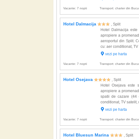
Vacante: 7 nopti
Transport: charter din Bucur
Hotel Dalmacija
, Split
Hotel Dalmacija este 
apropiere a promenade
aeroportul din Split.
cu: aer conditionat, TV s
vezi pe harta
Vacante: 7 nopti
Transport: charter din Bucur
Hotel Osejava
, Split
Hotel Osejava este si
apropiere a promenade
spatii de cazare (44
conditionat, TV satelit, 
vezi pe harta
Vacante: 7 nopti
Transport: charter din Bucur
Hotel Bluesun Marina
, Split