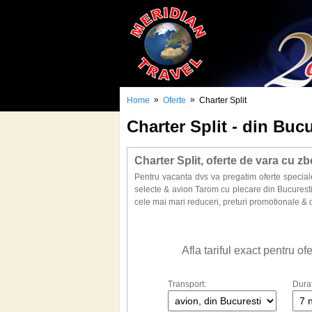
»
»
Home
Oferte
Charter Split
Charter Split - din Bucu
Charter Split, oferte de vara cu z
Pentru vacanta dvs va pregatim oferte specia
selecte & avion Tarom cu plecare din Bucuresti
cele mai mari reduceri, preturi promotionale & d
Afla tariful exact pentru o
Transport:
Dura