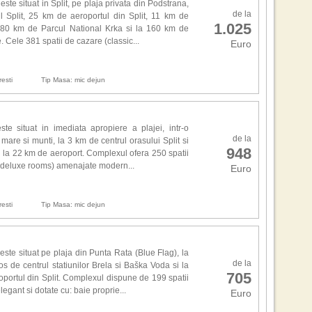
Efec
ste situat in Split, pe plaja privata din Podstrana,
de la
 Split, 25 km de aeroportul din Split, 11 km de
1.025
n, 80 km de Parcul National Krka si la 160 km de
Inca
. Cele 381 spatii de cazare (classic...
Euro
ca a
Tha
inev
esti
Tip Masa: mic dejun
cres
,,S
te situat in imediata apropiere a plajei, intr-o
loca
de la
e mare si munti, la 3 km de centrul orasului Split si
seri
948
si la 22 km de aeroport. Complexul ofera 250 spatii
Aut
i deluxe rooms) amenajate modern...
Kia
Euro
dup
,,F
esti
Tip Masa: mic dejun
isto
pen
buca
este situat pe plaja din Punta Rata (Blue Flag), la
top
de la
s de centrul statiunilor Brela si Baška Voda si la
ospi
705
oportul din Split. Complexul dispune de 199 spatii
gant si dotate cu: baie proprie...
Euro
Auto