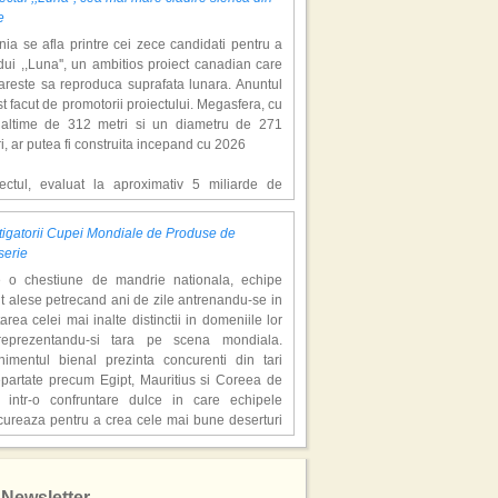
e
ia se afla printre cei zece candidati pentru a
ui ,,Luna'', un ambitios proiect canadian care
areste sa reproduca suprafata lunara. Anuntul
st facut de promotorii proiectului. Megasfera, cu
naltime de 312 metri si un diametru de 271
i, ar putea fi construita incepand cu 2026
iectul, evaluat la aproximativ 5 miliarde de
ari, include un complex de 200 de hectare, cu
luri, facilitati de recreere si zone rezidentiale.
igatorii Cupei Mondiale de Produse de
ceptul depaseste ideea unui simplu hotel
serie
atic, avand ca scop atragerea a pana la 10
e o chestiune de mandrie nationala, echipe
oane de turisti anual. �Luna� ar putea deveni
t alese petrecand ani de zile antrenandu-se in
ractie de top, 2,5 milioane de vizitatori fiind
area celei mai inalte distinctii in domeniile lor
eptati sa experimenteze exclusiv simularea
reprezentandu-si tara pe scena mondiala.
afetei lunare.
nimentul bienal prezinta concurenti din tari
epartate precum Egipt, Mauritius si Coreea de
redem ca exista sanse mari sa anuntam nu doar
 intr-o confruntare dulce in care echipele
catie, ci poate mai multe'', a declarat Michael R.
cureaza pentru a crea cele mai bune deserturi
derson, cofondator al Moon World Resorts,
e in viata.
t de Gulf News. Potrivit acestuia, 2026 ar putea
are echipa a avut trei membri - specialisti in
ni un an decisiv pentru reali zarea proiectului.
tusul Alb''! Locatiile din Thailanda in care s-a
olata, gheata si, respectiv, zahar. Triourile au
at sezonul 3 al serialului de succes
Newsletter