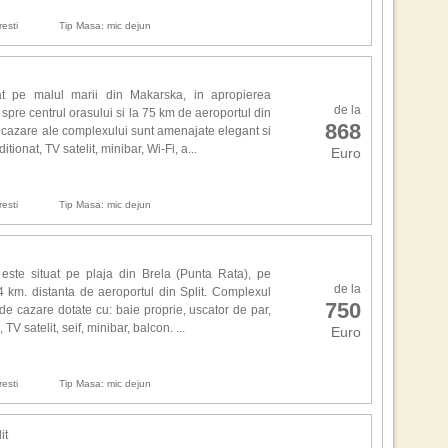
6. It
Scen
7. 
esti
Tip Masa: mic dejun
8. 
9. R
Anan
10. 
avu
at pe malul marii din Makarska, in apropierea
de la
esen
pre centrul orasului si la 75 km de aeroportul din
868
Cine
de cazare ale complexului sunt amenajate elegant si
de l
tionat, TV satelit, minibar, Wi-Fi, a...
Euro
.
Alte
Box
esti
Tip Masa: mic dejun
si C
Scen
Law
lan
este situat pe plaja din Brela (Punta Rata), pe
de la
4 km. distanta de aeroportul din Split. Complexul
750
de cazare dotate cu: baie proprie, uscator de par,
Exc
 TV satelit, seif, minibar, balcon. ...
Euro
Bar,
Gra
prop
esti
Tip Masa: mic dejun
Can
noap
Sing
it