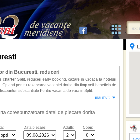
L
resti
bor din Bucuresti, reduceri
le
charter Split
, reduceri early booking, cazare in Croatia la hoteluri
. Optand pentru rezervarea vacantei dorite din timp veti beneficia de
iscounturi substantiale Pentru vacanta de vara in Split.
mai mult
ferta corespunzatoare datei de plecare dorita
ta:
Data plecare:
Adulti:
Copii:
Proi