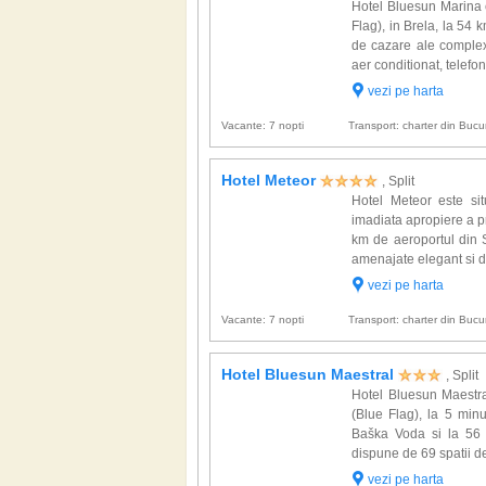
Hotel Bluesun Marina e
Flag), in Brela, la 54 
de cazare ale complexu
aer conditionat, telefon,
vezi pe harta
Vacante: 7 nopti
Transport: charter din Bucur
Hotel Meteor
, Split
Hotel Meteor este si
imadiata apropiere a p
km de aeroportul din 
amenajate elegant si dot
vezi pe harta
Vacante: 7 nopti
Transport: charter din Bucur
Hotel Bluesun Maestral
, Split
Hotel Bluesun Maestra
(Blue Flag), la 5 minu
Baška Voda si la 56 k
dispune de 69 spatii de
vezi pe harta