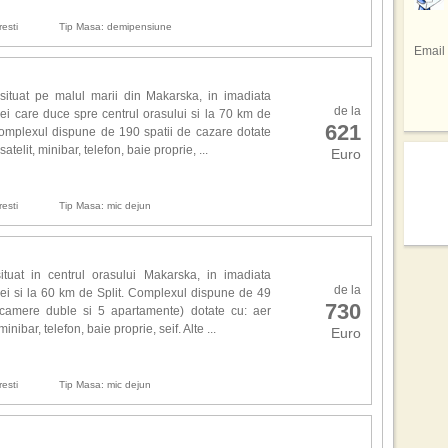
avu
Pri
In u
repr
gaz
esti
Tip Masa: demipensiune
tele
res
Braz
Email
facu
spe
Sta
Sez
spec
Emir
regi
situat pe malul marii din Makarska, in imadiata
de 
din 
Si a
de la
i care duce spre centrul orasului si la 70 km de
prec
Sici
621
totul
 Complexul dispune de 190 spatii de cazare dotate
tar
sap
atelit, minibar, telefon, baie proprie, ...
inf
Euro
adev
Cofe
hote
pers
mod
culi
esti
Tip Masa: mic dejun
drag
Cel 
Mexi
Emmy
ali
mai 
rep
tuat in centrul orasului Makarska, in imadiata
Pe l
de la
conc
i si la 60 km de Split. Complexul dispune de 49
unde
730
 camere duble si 5 apartamente) dotate cu: aer
des
Des
minibar, telefon, baie proprie, seif. Alte ...
Euro
joac
ech
mult
esti
Tip Masa: mic dejun
Loca
Can
ech
gran