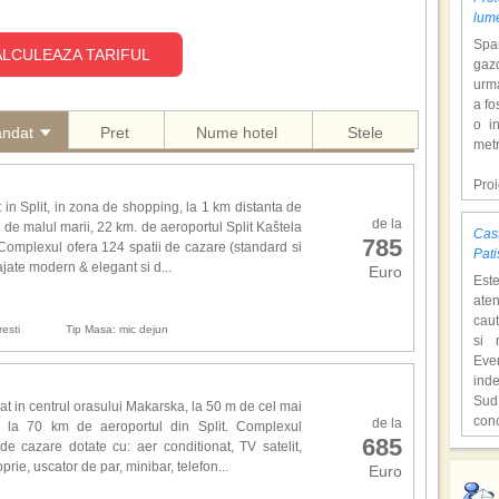
lum
Span
LCULEAZA TARIFUL
gazd
urm
a fo
o i
andat
Pret
Nume hotel
Stele
metr
Pro
dol
t in Split, in zona de shopping, la 1 km distanta de
de la
hote
si de malul marii, 22 km. de aeroportul Split Kaštela
Cast
785
Con
. Complexul ofera 124 spatii de cazare (standard si
Pati
tem
ate modern & elegant si d...
Euro
Est
mili
aten
o at
caut
ast
esti
Tip Masa: mic dejun
si 
supr
Eve
ind
,,C
Sud
o lo
at in centrul orasului Makarska, la 50 m de cel mai
con
de la
Hen
si la 70 km de aeroportul din Split. Complexul
685
unic
cita
de cazare dotate cu: aer conditionat, TV satelit,
Fiec
deve
prie, uscator de par, minibar, telefon...
Euro
,,Lo
cioc
film