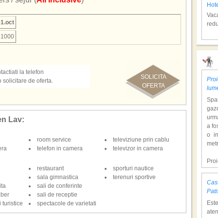
Hot
Vaca
1.oct
redu
1000
Spli
actiati la telefon
SOLICITA
Proi
olicitare de oferta.
OFERTA
lum
Span
gazd
urm
ien Lav:
a fo
o i
room service
televiziune prin cablu
Hot
metr
era
telefon in camera
televizor in camera
Vaca
redu
Pro
restaurant
sporturi nautice
dol
sala gimnastica
terenuri sportive
hote
Cast
ita
sali de conferinte
Con
Pati
iber
sali de receptie
tem
Est
 turistice
spectacole de varietati
mili
aten
o at