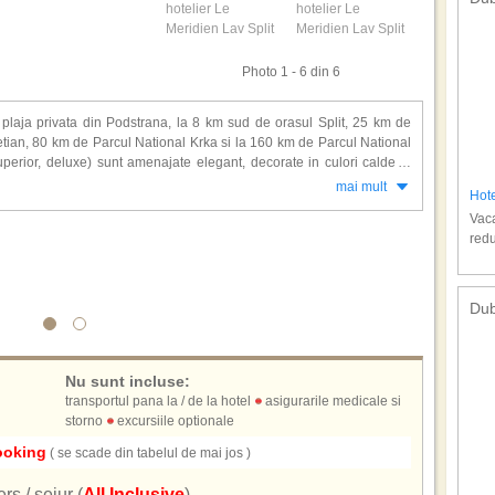
Photo 1 - 6 din 6
e plaja privata din Podstrana, la 8 km sud de orasul Split, 25 km de
letian, 80 km de Parcul National Krka si la 160 km de Parcul National
superior, deluxe) sunt amenajate elegant, decorate in culori calde si
 papuci, aer conditionat, telefon, minibar, detector de fum, seif, TV
mai mult
Hot
Vaca
redu
 room service, 3 restaurante, 2 baruri, Diocletian Spa (2500 mp, cel mai
u masaje, tratamente, centru wellness, epilare, machiaj etc, zone de
 solarium, cursuri aerobic, Yoga, sala de conferinte, festivitati, acces
gazine, piscine interioare si exterioare incalzite, cursuri aerobic, mini
Dub
diverse sporturi nautice (jet ski, parasailing, banana, inchirieri barci,
ent (poate adaposti pana la 75 de ambarcatiuni), parcare.
Nu sunt incluse
:
hita in momentul cazarii)!
transportul pana la / de la hotel
asigurarile medicale si
storno
excursiile optionale
ooking
( se scade din tabelul de mai jos )
ers / sejur (
All Inclusive
)