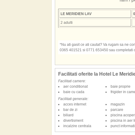
LE MERIDIEN LAV
0
2 adulti
*Nu ati gasit ce ati cautat? Va rugam sa ne cont
0365 401521 si 0771 653450 sau completati o s
Facilitati oferite la Hotel Le Merid
Facilitati camere:
aer conditionat
baie proprie
baie cu cada
frigider in cam
Facilitati generale:
acces internet
magazin
bar de zi
parcare
biliard
piscina acoper
divertisment
piscina in aer l
incalzire centrala
punct informatii