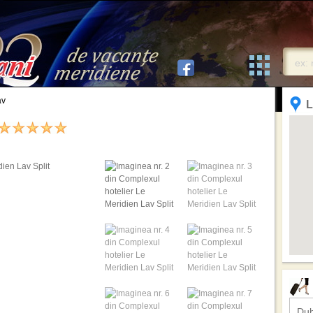
av
L
Dub