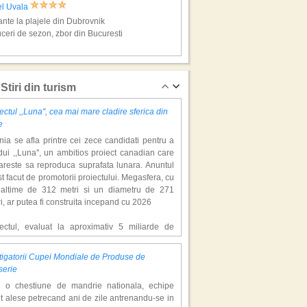
el Uvala
nte la plajele din Dubrovnik
ceri de sezon, zbor din Bucuresti
t sejur la plaja
Stiri din turism
ectul ,,Luna'', cea mai mare cladire sferica din
e
ia se afla printre cei zece candidati pentru a
ui ,,Luna'', un ambitios proiect canadian care
areste sa reproduca suprafata lunara. Anuntul
st facut de promotorii proiectului. Megasfera, cu
naltime de 312 metri si un diametru de 271
el Croatia
i, ar putea fi construita incepand cu 2026
nte la plajele din Split
ceri de sezon, zbor din Bucuresti
iectul, evaluat la aproximativ 5 miliarde de
ari, include un complex de 200 de hectare, cu
luri, facilitati de recreere si zone rezidentiale.
igatorii Cupei Mondiale de Produse de
ceptul depaseste ideea unui simplu hotel
serie
atic, avand ca scop atragerea a pana la 10
e o chestiune de mandrie nationala, echipe
oane de turisti anual. �Luna� ar putea deveni
t alese petrecand ani de zile antrenandu-se in
ractie de top, 2,5 milioane de vizitatori fiind