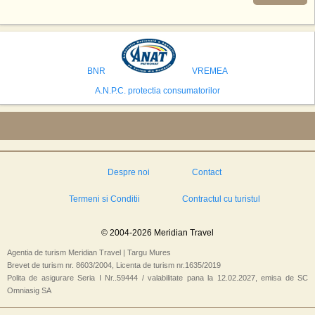
se numara Australia, Brazilia, China, Egipt, India, Polonia, Thailanda,
Statele Unite si Emiratele Arabe Unite. China si Emiratele Arabe Unite ar
avea cele mai mari sanse de a castiga licitatia. Totusi, Spania, care se
preconizeaza ca va deveni a doua cea mai vizitata tara din lume in 2025,
isi bazeaza oferta pe infrastructura turistica solida si capacitatea hoteliera."
BNR
VREMEA
A.N.P.C. protectia consumatorilor
Despre noi
Contact
Termeni si Conditii
Contractul cu turistul
© 2004-2026 Meridian Travel
Agentia de turism Meridian Travel | Targu Mures
Brevet de turism nr. 8603/2004, Licenta de turism nr.1635/2019
Polita de asigurare Seria I Nr..59444 / valabilitate pana la 12.02.2027, emisa de SC
Omniasig SA