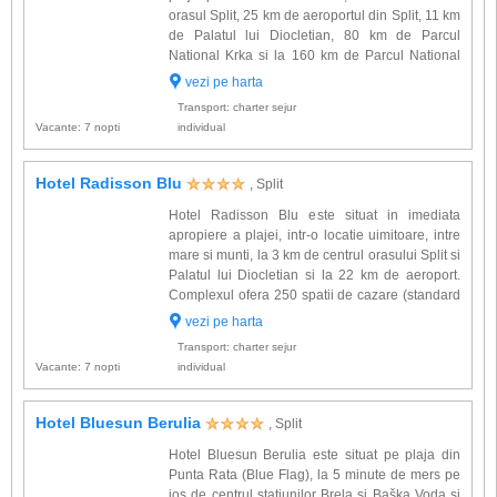
orasul Split, 25 km de aeroportul din Split, 11 km
de Palatul lui Diocletian, 80 km de Parcul
National Krka si la 160 km de Parcul National
Plitvice. Cele 381 spatii de cazare (classic,
vezi pe harta
superior, deluxe) sunt amenajate elegant,
Transport: charter sejur
decorate in culori ca...
Vacante: 7 nopti
individual
Hotel Radisson Blu
, Split
Hotel Radisson Blu este situat in imediata
apropiere a plajei, intr-o locatie uimitoare, intre
mare si munti, la 3 km de centrul orasului Split si
Palatul lui Diocletian si la 22 km de aeroport.
Complexul ofera 250 spatii de cazare (standard
si deluxe rooms) amenajate modern si dotate
vezi pe harta
cu: baie proprie, uscator de par, halat, papuci,
Transport: charter sejur
aer c...
Vacante: 7 nopti
individual
Hotel Bluesun Berulia
, Split
Hotel Bluesun Berulia este situat pe plaja din
Punta Rata (Blue Flag), la 5 minute de mers pe
jos de centrul statiunilor Brela si Baška Voda si