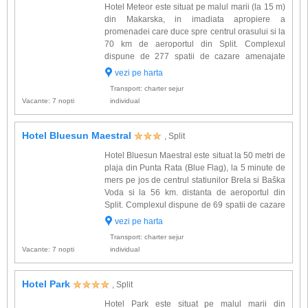
Hotel Meteor este situat pe malul marii (la 15 m)
din Makarska, in imadiata apropiere a
promenadei care duce spre centrul orasului si la
70 km de aeroportul din Split. Complexul
dispune de 277 spatii de cazare amenajate
elegant si dotate cu: aer conditionat, TV satelit,
vezi pe harta
minibar, telefon, baie proprie, uscator de par,
Transport: charter sejur
balcon. Alte facil...
Vacante: 7 nopti
individual
Hotel Bluesun Maestral
, Split
Hotel Bluesun Maestral este situat la 50 metri de
plaja din Punta Rata (Blue Flag), la 5 minute de
mers pe jos de centrul statiunilor Brela si Baška
Voda si la 56 km. distanta de aeroportul din
Split. Complexul dispune de 69 spatii de cazare
dotate cu: baie proprie, aer conditionat, telefon,
vezi pe harta
TV satelit, minibar. Alte facilitati oferi...
Transport: charter sejur
Vacante: 7 nopti
individual
Hotel Park
, Split
Hotel Park este situat pe malul marii din