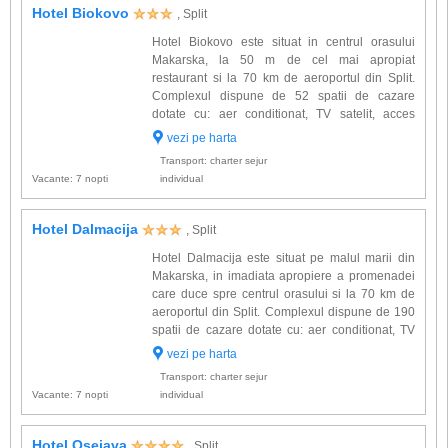
Hotel Biokovo
, Split
Hotel Biokovo este situat in centrul orasului
Makarska, la 50 m de cel mai apropiat
restaurant si la 70 km de aeroportul din Split.
Complexul dispune de 52 spatii de cazare
dotate cu: aer conditionat, TV satelit, acces
internet, baie proprie, uscator de par, minibar,
vezi pe harta
telefon. Alte facilitati oferite la hotel Biokovo:
Transport: charter sejur
acces internet, co...
Vacante: 7 nopti
individual
Hotel Dalmacija
, Split
Hotel Dalmacija este situat pe malul marii din
Makarska, in imadiata apropiere a promenadei
care duce spre centrul orasului si la 70 km de
aeroportul din Split. Complexul dispune de 190
spatii de cazare dotate cu: aer conditionat, TV
satelit, minibar, telefon, baie proprie, balcon. Alte
vezi pe harta
facilitati oferite la hotel Dalmacija: restaurant...
Transport: charter sejur
Vacante: 7 nopti
individual
Hotel Osejava
, Split