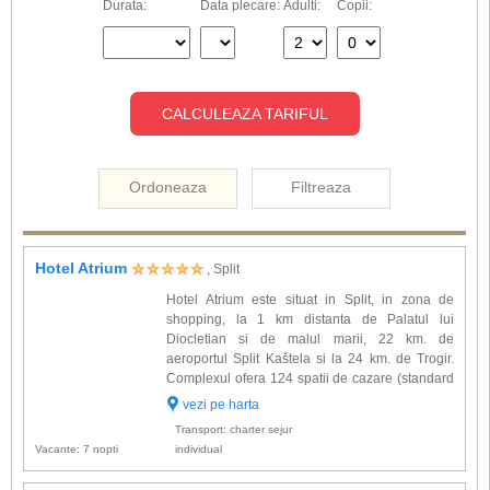
Durata:
Data plecare:
Adulti:
Copii:
CALCULEAZA TARIFUL
Ordoneaza
Filtreaza
Hotel Atrium
, Split
Hotel Atrium este situat in Split, in zona de
shopping, la 1 km distanta de Palatul lui
Diocletian si de malul marii, 22 km. de
aeroportul Split Kaštela si la 24 km. de Trogir.
Complexul ofera 124 spatii de cazare (standard
si superior rooms) amenajate modern & elegant
vezi pe harta
si dotate cu: baie proprie, uscator de par, halat,
Transport: charter sejur
papuci, aer condit...
Vacante: 7 nopti
individual