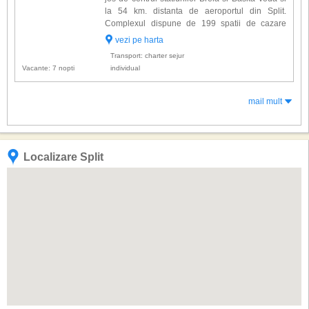
la 54 km. distanta de aeroportul din Split.
Complexul dispune de 199 spatii de cazare
amenajate elegant si dotate cu: baie proprie,
vezi pe harta
uscator de par, aer conditionat, telefon, TV
Transport: charter sejur
satelit, Wi-Fi, mi...
Vacante: 7 nopti
individual
mail mult
Localizare Split