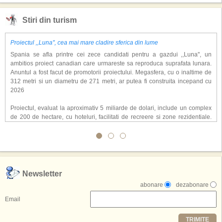
Stiri din turism
Proiectul ,,Luna'', cea mai mare cladire sferica din lume
Spania se afla printre cei zece candidati pentru a gazdui ,,Luna'', un
ambitios proiect canadian care urmareste sa reproduca suprafata lunara.
Anuntul a fost facut de promotorii proiectului. Megasfera, cu o inaltime de
312 metri si un diametru de 271 metri, ar putea fi construita incepand cu
2026
Proiectul, evaluat la aproximativ 5 miliarde de dolari, include un complex
de 200 de hectare, cu hoteluri, facilitati de recreere si zone rezidentiale.
Conceptul depaseste ideea unui simplu hotel tematic, avand ca scop
atragerea a pana la 10 milioane de turisti anual. �Luna� ar putea deveni
o atractie de top, 2,5 milioane de vizitatori fiind asteptati sa experimenteze
exclusiv simularea suprafetei lunare.
,,Credem ca exista sanse mari sa anuntam nu doar o locatie, ci poate mai
Newsletter
multe'', a declarat Michael R. Henderson, cofondator al Moon World
abonare
dezabonare
Resorts, citat de Gulf News. Potrivit acestuia, 2026 ar putea deveni un an
decisiv pentru reali zarea proiectului.
Email
Printre celelalte tari care concureaza pentru a gazdui aceasta constructie
TRIMITE