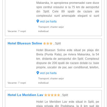
Makarska, in apropierea promenadei care duce
spre centrul orasului si la 75 km de aeroportul
din Split. Cele 89 spatii de cazare ale
complexului sunt amenajate elegant si sunt
dotate cu: aer conditionat, TV satelit, minibar, Wi-
vezi pe harta
Fi, acces internet de mare viteza (HSIA), telefon,
Transport: charter sejur
baie proprie, uscat...
Vacante: 7 nopti
individual
Hotel Bluesun Soline
, Split
Hotel Bluesun Soline este situat pe plaja din
Brela (Punta Rata), pe riviera Makarska, la 54
km. distanta de aeroportul din Split. Complexul
dispune de 206 spatii de cazare dotate cu: baie
proprie, uscator de par, aer conditionat, telefon,
TV satelit, seif, minibar, balcon. Alte facilitati
vezi pe harta
oferite la hotel Bluesun Soline: centru Welln...
Transport: charter sejur
Vacante: 7 nopti
individual
Hotel Le Meridien Lav
, Split
Hotel Le Meridien Lav este situat in Split, pe
plaja privata din Podstrana, la 8 km sud de