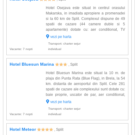
Hotel Osejava este situat in centrul orasului
Makarska, in imadiata apropiere a promenadei
si la 60 km de Split. Complexul dispune de 49
spatii de cazare (44 camere duble si 5
apartamente) dotate cu: aer conditionat, TV
satelit, minibar, telefon, baie proprie, seif. Alte
vezi pe harta
facilitati oferite la hotel Osejava: cafenea,
Transport: charter sejur
restaurant rustic, ...
Vacante: 7 nopti
individual
Hotel Bluesun Marina
, Split
Hotel Bluesun Marina este situat la 10 m. de
plaja din Punta Rata (Blue Flag), in Brela, la 54
km. distanta de aeroportul din Split. Cele 281
spatii de cazare ale complexului sunt dotate cu:
baie proprie, uscator de par, aer conditionat,
telefon, TV satelit, Wi-Fi, minibar. Alte facilitati
vezi pe harta
oferite la hotel Bluesun Marina: restaurant b...
Transport: charter sejur
Vacante: 7 nopti
individual
Hotel Meteor
, Split