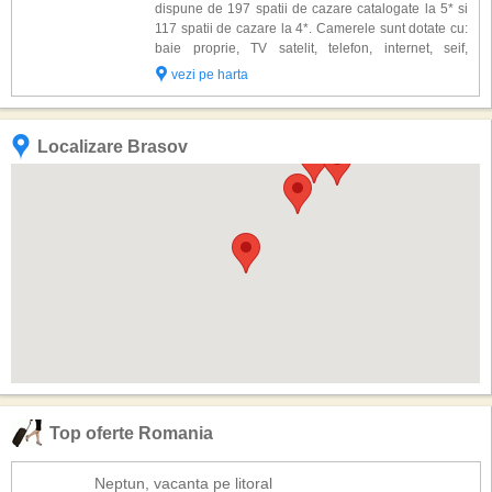
dispune de 197 spatii de cazare catalogate la 5* si
117 spatii de cazare la 4*. Camerele sunt dotate cu:
baie proprie, TV satelit, telefon, internet, seif,
minibar, aer conditonat. Alte facilitati oferite la hotel
vezi pe harta
Aro Palace: room-serv...
Localizare Brasov
Top oferte Romania
Neptun, vacanta pe litoral