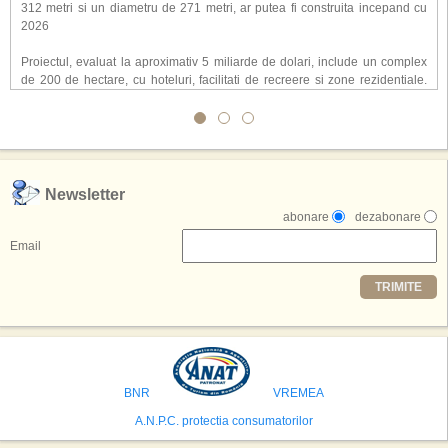
312 metri si un diametru de 271 metri, ar putea fi construita incepand cu
2026
Proiectul, evaluat la aproximativ 5 miliarde de dolari, include un complex
de 200 de hectare, cu hoteluri, facilitati de recreere si zone rezidentiale.
Conceptul depaseste ideea unui simplu hotel tematic, avand ca scop
atragerea a pana la 10 milioane de turisti anual. �Luna� ar putea deveni
o atractie de top, 2,5 milioane de vizitatori fiind asteptati sa experimenteze
exclusiv simularea suprafetei lunare.
,,Credem ca exista sanse mari sa anuntam nu doar o locatie, ci poate mai
Newsletter
multe'', a declarat Michael R. Henderson, cofondator al Moon World
abonare
dezabonare
Resorts, citat de Gulf News. Potrivit acestuia, 2026 ar putea deveni un an
decisiv pentru reali zarea proiectului.
Email
Printre celelalte tari care concureaza pentru a gazdui aceasta constructie
TRIMITE
se numara Australia, Brazilia, China, Egipt, India, Polonia, Thailanda,
Statele Unite si Emiratele Arabe Unite. China si Emiratele Arabe Unite ar
avea cele mai mari sanse de a castiga licitatia. Totusi, Spania, care se
preconizeaza ca va deveni a doua cea mai vizitata tara din lume in 2025,
isi bazeaza oferta pe infrastructura turistica solida si capacitatea hoteliera."
BNR
VREMEA
A.N.P.C. protectia consumatorilor