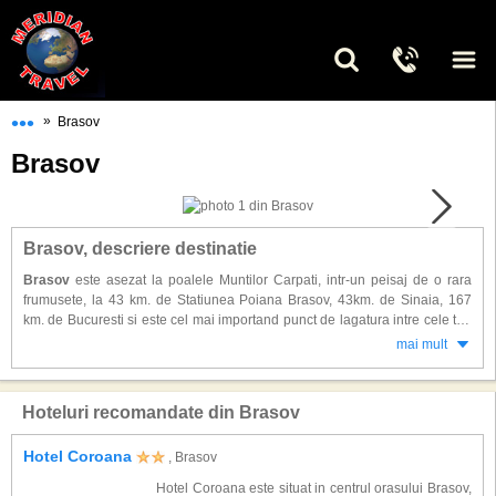
•••
»
Brasov
Brasov
Brasov, descriere destinatie
Brasov
este asezat la poalele Muntilor Carpati, intr-un peisaj de o rara
frumusete, la 43 km. de Statiunea Poiana Brasov, 43km. de Sinaia, 167
km. de Bucuresti si este cel mai importand punct de lagatura intre cele trei
importante regiuni ale tarii : Transilvania, Muntenia si Moldova. Orasul este
mai mult
unul medieval, cu o istorie de peste 800 ani ( in trecut Brasovul se numea
Cetatea Corona ), dar, in acelasi timp, un centru puternic industrial si
commercial.
Hoteluri recomandate din Brasov
Cea ma importanta atractie a orasului este Piata Sfatului, situata in centrul
Hotel Coroana
, Brasov
orasului vechi, inconjurata pe alocuri de ramasitele unor ziduri ale cetatii.
Tot in acelasi timp ( 1420 ) au fost construite cele mai importante cladiri din
Hotel Coroana este situat in centrul orasului Brasov,