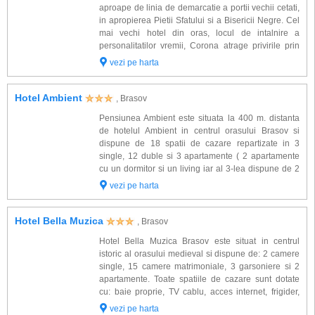
jurul pietei : Casa Sfatului (unde a functionat administratia locala iar in
aproape de linia de demarcatie a portii vechii cetati,
present este amenajat un muzeu de istorie), Biserica Neagra (cel mai
in apropierea Pietii Sfatului si a Bisericii Negre. Cel
mare edificiu religios intre Viena si Istanbul), cafenele, restaurante si
mai vechi hotel din oras, locul de intalnire a
magazine. Acestea dau un aer boem orasului.
personalitatilor vremii, Corona atrage privirile prin
arhitectura Art Noveau si Baroque, fiind declarat
vezi pe harta
In imediata apropiere a pietei se afla biserica luterana, un important
monument istoric. Arhite...
monument istoric si de arta a tarii. Numele de ,,Biserica Neagra'' l-a primit
dupa marele incendiu al orasului (1689) cand fumul si flacarile au innegrit
Hotel Ambient
, Brasov
zidurile, fara sa fie distrusa, insa, maretia edificiului. In interiorul bisericii se
pastreaza astazi unele piese de mobilier si obiecte de cult remarcabile. Tot
Pensiunea Ambient este situata la 400 m. distanta
in apropierea pietei se afla Strada Republicii unde veti gasi numeroase
de hotelul Ambient in centrul orasului Brasov si
magazine, in special de artizanat (covoare de lana, jucarii din lemn,
dispune de 18 spatii de cazare repartizate in 3
icoane pictate etc.).
single, 12 duble si 3 apartamente ( 2 apartamente
cu un dormitor si un living iar al 3-lea dispune de 2
Cea mai buna imagine a orasului Brasov se poate realiza urcand cu
dormitoare si un living ). Camerele sunt amenajate
vezi pe harta
telecabina pe varful Tampa. De aici veti vedea o panorama splendida
cu gust intr-un stil clasic baroc si d...
asupra inregii regiuni. Un alt loc ce merita vizitat este Bastionul Tesatorilor.
Prevazuta cu foisoare, galerii, constructia era un scut de aparare cat si un
Hotel Bella Muzica
, Brasov
adapost pentru breslele catatii. Aici se depozitau documentele breslei, se
Hotel Bella Muzica Brasov este situat in centrul
tineau intruniri pentru instructia militara, se confirmau ucenicii in tainele
istoric al orasului medieval si dispune de: 2 camere
tesatoriei. Datorita performantelor de acustica ale incintei locul serveste
single, 15 camere matrimoniale, 3 garsoniere si 2
astazi concertelor simfonice in aer liber.
apartamente. Toate spatiile de cazare sunt dotate
cu: baie proprie, TV cablu, acces internet, frigider,
Orasul va ofera o imbinare perfecta intre atractiile turistice si posibilitatile
telefon, casa de valori, aer conditionat ( in unele
multiple de recreere si distractie (restaurante traditionale si moderne,
vezi pe harta