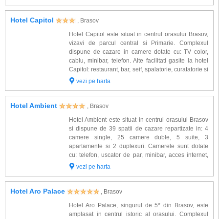
camere ), baie cu jacuzzi (in ap...
baruri, cluburi si discoteci, cinematografe, sali de spectacole etc.).
Hotel Capitol
Pentru vacanta dvs. va pregatim sejur de vara- toamna- iarna 2026, oferte
, Brasov
speciale la
hoteluri din Brasov
, relaxare & reduceri la cele mai populare
Hotel Capitol este situat in centrul orasului Brasov,
unitati de cazare.
vizavi de parcul central si Primarie. Complexul
dispune de cazare in camere dotate cu: TV color,
cablu, minibar, telefon. Alte facilitati gasite la hotel
Capitol: restaurant, bar, seif, spalatorie, curatatorie si
parcare. Adreesa hotelului: Brasov, Str. Muresenilor
vezi pe harta
Nr. 12, Judetul ...
Hotel Ambient
, Brasov
Hotel Ambient este situat in centrul orasului Brasov
si dispune de 39 spatii de cazare repartizate in: 4
camere single, 25 camere duble, 5 suite, 3
apartamente si 2 duplexuri. Camerele sunt dotate
cu: telefon, uscator de par, minibar, acces internet,
radio / ceas, TV cablu, baie proprie, terasa. Suitele si
vezi pe harta
apartamentele dispun suplimentar...
Hotel Aro Palace
, Brasov
Hotel Aro Palace, singurul de 5* din Brasov, este
amplasat in centrul istoric al orasului. Complexul