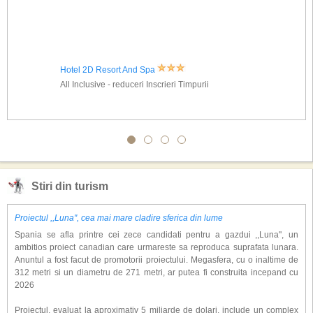
Hotel 2D Resort And Spa
All Inclusive - reduceri Inscrieri Timpurii
Stiri din turism
Proiectul ,,Luna'', cea mai mare cladire sferica din lume
Spania se afla printre cei zece candidati pentru a gazdui ,,Luna'', un
ambitios proiect canadian care urmareste sa reproduca suprafata lunara.
Anuntul a fost facut de promotorii proiectului. Megasfera, cu o inaltime de
312 metri si un diametru de 271 metri, ar putea fi construita incepand cu
2026
Proiectul, evaluat la aproximativ 5 miliarde de dolari, include un complex