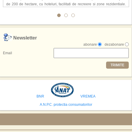
de 200 de hectare, cu hoteluri, facilitati de recreere si zone rezidentiale.
Conceptul depaseste ideea unui simplu hotel tematic, avand ca scop
atragerea a pana la 10 milioane de turisti anual. �Luna� ar putea deveni
o atractie de top, 2,5 milioane de vizitatori fiind asteptati sa experimenteze
exclusiv simularea suprafetei lunare.
,,Credem ca exista sanse mari sa anuntam nu doar o locatie, ci poate mai
Newsletter
multe'', a declarat Michael R. Henderson, cofondator al Moon World
abonare
dezabonare
Resorts, citat de Gulf News. Potrivit acestuia, 2026 ar putea deveni un an
decisiv pentru reali zarea proiectului.
Email
Printre celelalte tari care concureaza pentru a gazdui aceasta constructie
TRIMITE
se numara Australia, Brazilia, China, Egipt, India, Polonia, Thailanda,
Statele Unite si Emiratele Arabe Unite. China si Emiratele Arabe Unite ar
avea cele mai mari sanse de a castiga licitatia. Totusi, Spania, care se
preconizeaza ca va deveni a doua cea mai vizitata tara din lume in 2025,
isi bazeaza oferta pe infrastructura turistica solida si capacitatea hoteliera."
BNR
VREMEA
A.N.P.C. protectia consumatorilor