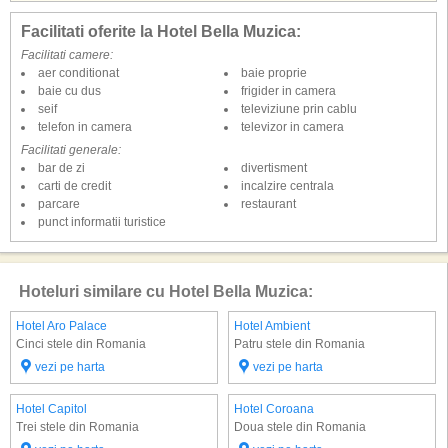
Facilitati oferite la Hotel Bella Muzica:
Facilitati camere:
aer conditionat
baie proprie
baie cu dus
frigider in camera
seif
televiziune prin cablu
telefon in camera
televizor in camera
Facilitati generale:
bar de zi
divertisment
carti de credit
incalzire centrala
parcare
restaurant
punct informatii turistice
Hoteluri similare cu Hotel Bella Muzica:
Hotel Aro Palace
Hotel Ambient
Cinci stele din Romania
Patru stele din Romania
vezi pe harta
vezi pe harta
Hotel Capitol
Hotel Coroana
Trei stele din Romania
Doua stele din Romania