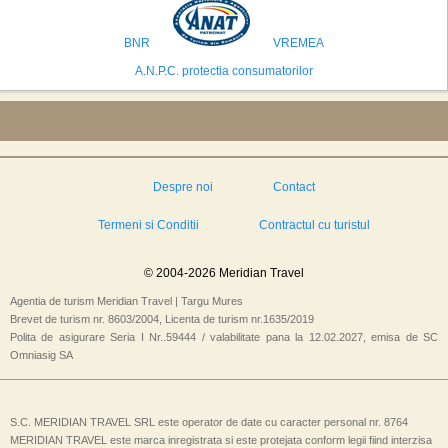
preconizeaza ca va deveni a doua cea mai vizitata tara din lume in 2025,
isi bazeaza oferta pe infrastructura turistica solida si capacitatea hoteliera."
BNR
VREMEA
A.N.P.C. protectia consumatorilor
Despre noi
Contact
Termeni si Conditii
Contractul cu turistul
© 2004-2026 Meridian Travel
Agentia de turism Meridian Travel | Targu Mures
Brevet de turism nr. 8603/2004, Licenta de turism nr.1635/2019
Polita de asigurare Seria I Nr..59444 / valabilitate pana la 12.02.2027, emisa de SC
Omniasig SA
S.C. MERIDIAN TRAVEL SRL este operator de date cu caracter personal nr. 8764
MERIDIAN TRAVEL este marca inregistrata si este protejata conform legii fiind interzisa