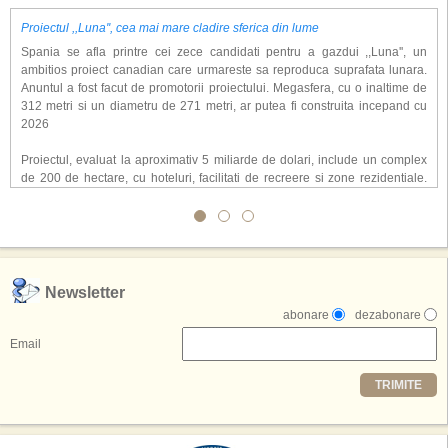
Proiectul ,,Luna'', cea mai mare cladire sferica din lume
Spania se afla printre cei zece candidati pentru a gazdui ,,Luna'', un
ambitios proiect canadian care urmareste sa reproduca suprafata lunara.
Anuntul a fost facut de promotorii proiectului. Megasfera, cu o inaltime de
312 metri si un diametru de 271 metri, ar putea fi construita incepand cu
2026
Proiectul, evaluat la aproximativ 5 miliarde de dolari, include un complex
de 200 de hectare, cu hoteluri, facilitati de recreere si zone rezidentiale.
Conceptul depaseste ideea unui simplu hotel tematic, avand ca scop
atragerea a pana la 10 milioane de turisti anual. �Luna� ar putea deveni
o atractie de top, 2,5 milioane de vizitatori fiind asteptati sa experimenteze
exclusiv simularea suprafetei lunare.
,,Credem ca exista sanse mari sa anuntam nu doar o locatie, ci poate mai
Newsletter
multe'', a declarat Michael R. Henderson, cofondator al Moon World
abonare
dezabonare
Resorts, citat de Gulf News. Potrivit acestuia, 2026 ar putea deveni un an
decisiv pentru reali zarea proiectului.
Email
Printre celelalte tari care concureaza pentru a gazdui aceasta constructie
TRIMITE
se numara Australia, Brazilia, China, Egipt, India, Polonia, Thailanda,
Statele Unite si Emiratele Arabe Unite. China si Emiratele Arabe Unite ar
avea cele mai mari sanse de a castiga licitatia. Totusi, Spania, care se