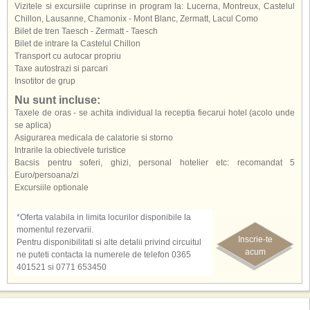
Vizitele si excursiile cuprinse in program la: Lucerna, Montreux, Castelul
Chillon, Lausanne, Chamonix - Mont Blanc, Zermatt, Lacul Como
Bilet de tren Taesch - Zermatt - Taesch
Bilet de intrare la Castelul Chillon
Transport cu autocar propriu
Taxe autostrazi si parcari
Insotitor de grup
Nu sunt incluse:
Taxele de oras - se achita individual la receptia fiecarui hotel (acolo unde
se aplica)
Asigurarea medicala de calatorie si storno
Intrarile la obiectivele turistice
Bacsis pentru soferi, ghizi, personal hotelier etc: recomandat 5
Euro/persoana/zi
Excursiile optionale
*Oferta valabila in limita locurilor disponibile la
momentul rezervarii.
Inscrie-te
Pentru disponibilitati si alte detalii privind circuitul
acum
ne puteti contacta la numerele de telefon 0365
401521 si 0771 653450