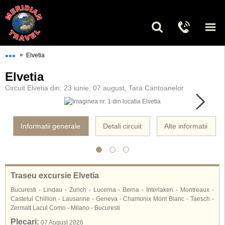
•••
»
Elvetia
Elvetia
Circuit Elvetia din: 23 iunie, 07 august, Tara Cantoanelor
Informatii generale
Detali circuit
Alte informatii
Traseu excursie Elvetia
Bucuresti - Lindau - Zurich - Lucerna - Berna - Interlaken - Montreaux -
Castelul Chillion - Lausanne - Geneva - Chamonix Mont Blanc - Taesch -
Zermatt Lacul Como - Milano - Bucuresti
Plecari:
07 August 2026