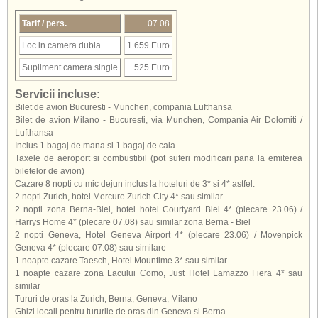
Tarif / pers.
07.08
Loc in camera dubla
1.659 Euro
Supliment camera single
525 Euro
Servicii incluse:
Bilet de avion Bucuresti - Munchen, compania Lufthansa
Bilet de avion Milano - Bucuresti, via Munchen, Compania Air Dolomiti /
Lufthansa
Inclus 1 bagaj de mana si 1 bagaj de cala
Taxele de aeroport si combustibil (pot suferi modificari pana la emiterea
biletelor de avion)
Cazare 8 nopti cu mic dejun inclus la hoteluri de 3* si 4* astfel:
2 nopti Zurich, hotel Mercure Zurich City 4* sau similar
2 nopti zona Berna-Biel, hotel hotel Courtyard Biel 4* (plecare 23.06) /
Harrys Home 4* (plecare 07.08) sau similar zona Berna - Biel
2 nopti Geneva, Hotel Geneva Airport 4* (plecare 23.06) / Movenpick
Geneva 4* (plecare 07.08) sau similare
1 noapte cazare Taesch, Hotel Mountime 3* sau similar
1 noapte cazare zona Lacului Como, Just Hotel Lamazzo Fiera 4* sau
similar
Tururi de oras la Zurich, Berna, Geneva, Milano
Ghizi locali pentru tururile de oras din Geneva si Berna