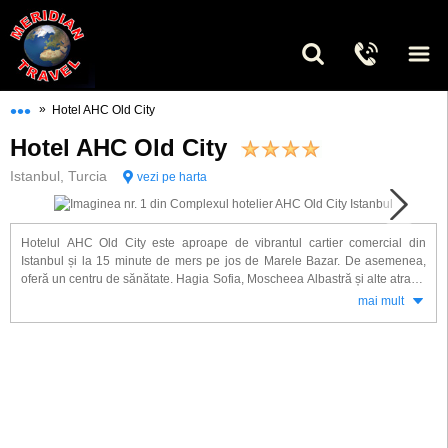
•••
»
Hotel AHC Old City
Hotel AHC Old City
Istanbul, Turcia
vezi pe harta
Hotelul AHC Old City este aproape de vibrantul cartier comercial din
Istanbul și la 15 minute de mers pe jos de Marele Bazar. De asemenea,
oferă un centru de sănătate. Hagia Sofia, Moscheea Albastră și alte atracții
importante se află la 30 de minute de mers pe jos.
mai mult
Toate camerele sunt dotate cu televizoare cu plasmă și canale prin satelit,
precum și cu WiFi gratuit. Fiecare are minibar și baie privată cu telefon.
Restaurantul Panorama servește preparate din bucătăria internațională și
oferă vedere la Bosfor și la vechiul Istanbul.În fiecare dimineață se
servește un mic dejun bogat tip bufet deschis.