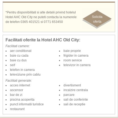
Pentru un confort sporit, există o piscină interioară încălzită și un bar de
vitamine cu sucuri proaspete. De asemenea, are un centru de sănătate cu
saună, baie de aburi și camere de masaj.
*Pentru disponibilitati si alte detalii privind hotelul
Solicita
Hotel AHC Old City ne puteti contacta la numerele
oferta
Hotelul AHC Old City este situat în Orașul Vechi, la 17 km de Aeroportul
de telefon 0365 401521 si 0771 653450
Internațional Atatürk. De asemenea, puteți ajunge la populara Piață
Taksim în 6 minute folosind stația de metrou Vezneciler. Aeroportul Istanbul
este la 53 km de Hotelul AHC Old City.
Facilitati oferite la Hotel AHC Old City:
Facilitati camere:
aer conditionat
baie proprie
baie cu cada
frigider in camera
baie cu dus
room service
seif
televizor in camera
telefon in camera
televiziune prin cablu
Facilitati generale:
acces internet
divertisment
ascensor
incalzire centrala
bar de zi
parcare
piscina acoperita
sali de conferinte
punct informatii turistice
sali de receptie
restaurant