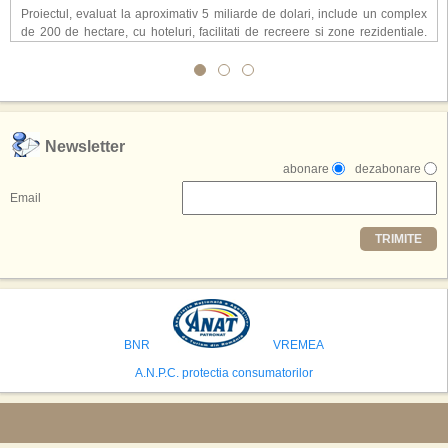
Proiectul, evaluat la aproximativ 5 miliarde de dolari, include un complex
de 200 de hectare, cu hoteluri, facilitati de recreere si zone rezidentiale.
Conceptul depaseste ideea unui simplu hotel tematic, avand ca scop
atragerea a pana la 10 milioane de turisti anual. �Luna� ar putea deveni
o atractie de top, 2,5 milioane de vizitatori fiind asteptati sa experimenteze
exclusiv simularea suprafetei lunare.
,,Credem ca exista sanse mari sa anuntam nu doar o locatie, ci poate mai
Newsletter
multe'', a declarat Michael R. Henderson, cofondator al Moon World
abonare
dezabonare
Resorts, citat de Gulf News. Potrivit acestuia, 2026 ar putea deveni un an
decisiv pentru reali zarea proiectului.
Email
Printre celelalte tari care concureaza pentru a gazdui aceasta constructie
TRIMITE
se numara Australia, Brazilia, China, Egipt, India, Polonia, Thailanda,
Statele Unite si Emiratele Arabe Unite. China si Emiratele Arabe Unite ar
avea cele mai mari sanse de a castiga licitatia. Totusi, Spania, care se
preconizeaza ca va deveni a doua cea mai vizitata tara din lume in 2025,
isi bazeaza oferta pe infrastructura turistica solida si capacitatea hoteliera."
BNR
VREMEA
A.N.P.C. protectia consumatorilor