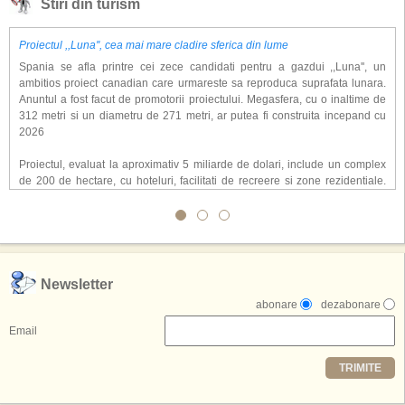
Stiri din turism
Proiectul ,,Luna'', cea mai mare cladire sferica din lume
Spania se afla printre cei zece candidati pentru a gazdui ,,Luna'', un
ambitios proiect canadian care urmareste sa reproduca suprafata lunara.
Anuntul a fost facut de promotorii proiectului. Megasfera, cu o inaltime de
312 metri si un diametru de 271 metri, ar putea fi construita incepand cu
2026
Proiectul, evaluat la aproximativ 5 miliarde de dolari, include un complex
de 200 de hectare, cu hoteluri, facilitati de recreere si zone rezidentiale.
Conceptul depaseste ideea unui simplu hotel tematic, avand ca scop
atragerea a pana la 10 milioane de turisti anual. �Luna� ar putea deveni
o atractie de top, 2,5 milioane de vizitatori fiind asteptati sa experimenteze
exclusiv simularea suprafetei lunare.
,,Credem ca exista sanse mari sa anuntam nu doar o locatie, ci poate mai
Newsletter
multe'', a declarat Michael R. Henderson, cofondator al Moon World
abonare
dezabonare
Resorts, citat de Gulf News. Potrivit acestuia, 2026 ar putea deveni un an
decisiv pentru reali zarea proiectului.
Email
Printre celelalte tari care concureaza pentru a gazdui aceasta constructie
TRIMITE
se numara Australia, Brazilia, China, Egipt, India, Polonia, Thailanda,
Statele Unite si Emiratele Arabe Unite. China si Emiratele Arabe Unite ar