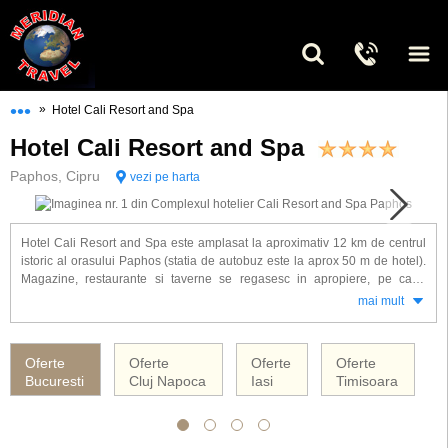
•••
»
Hotel Cali Resort and Spa
Hotel Cali Resort and Spa
Paphos, Cipru
vezi pe harta
Hotel Cali Resort and Spa este amplasat la aproximativ 12 km de centrul
istoric al orasului Paphos (statia de autobuz este la aprox 50 m de hotel).
Magazine, restaurante si taverne se regasesc in apropiere, pe cand
aeroportul Larnaca este la aproximativ 140 km.
mai mult
Divertisment
Seri cu muzica live de mai multe ori pe saptamana.
Oferte
Oferte
Oferte
Oferte
Bucuresti
Cluj Napoca
Iasi
Timisoara
Descrierea camerei
Camera dubla, Superioara: baie, WC, uscator de par (halate de baie si
papuci), telefon, TV/satelit, set de cafea si ceai, aparat de cafea nespresso,
aer conditionat, minibar (sticla de apa completata zilnic), seif, balcon.