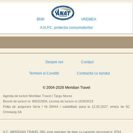
avea cele mai mari sanse de a castiga licitatia. Totusi, Spania, care se
preconizeaza ca va deveni a doua cea mai vizitata tara din lume in 2025,
isi bazeaza oferta pe infrastructura turistica solida si capacitatea hoteliera."
BNR
VREMEA
A.N.P.C. protectia consumatorilor
Despre noi
Contact
Termeni si Conditii
Contractul cu turistul
© 2004-2026 Meridian Travel
Agentia de turism Meridian Travel | Targu Mures
Brevet de turism nr. 8603/2004, Licenta de turism nr.1635/2019
Polita de asigurare Seria I Nr..59444 / valabilitate pana la 12.02.2027, emisa de SC
Omniasig SA
S.C. MERIDIAN TRAVEL SRL este operator de date cu caracter personal nr. 8764