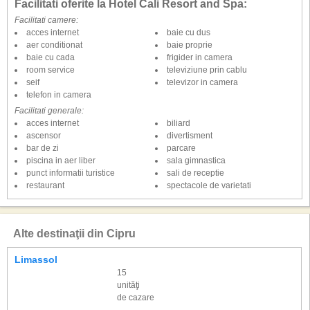
Facilitati oferite la Hotel Cali Resort and Spa:
Contra cost: diverse tipuri de pachete cosmetice, masaje, sauna, baie de
Facilitati camere:
aburi.
acces internet
baie cu dus
aer conditionat
baie proprie
Mese
baie cu cada
frigider in camera
Demipensiune
room service
televiziune prin cablu
bufet de mic dejun si cina (apa inclusa la cina)
seif
televizor in camera
telefon in camera
All inclusive Premium
mic dejun, pranz si cina tip bufet
Facilitati generale:
bauturi alcoolice si nealcoolice alese (10.00-24.00)
acces internet
biliard
gustare in timpul zilei (11.00-12.30 si 15.00-17.00)
ascensor
divertisment
cafea de dupa-amiaza, ceai
bar de zi
parcare
minibar in camera: 2 sticle de apa, 2 bauturi racoritoare, 2 beri si 2 sucuri
piscina in aer liber
sala gimnastica
(aprovizionate zilnic)
punct informatii turistice
sali de receptie
restaurant
spectacole de varietati
Categoria oficiala
5 stele
Alte destinaţii din Cipru
Limassol
15
unităţi
de cazare